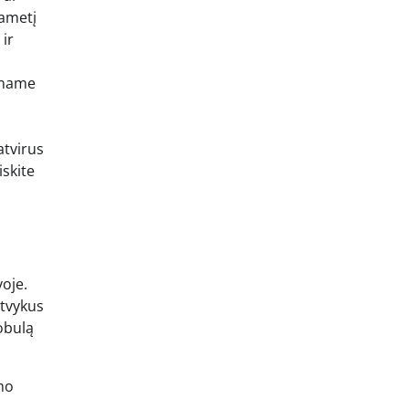
gametį
 ir
ryname
s
atvirus
iskite
voje.
Atvykus
tobulą
mo