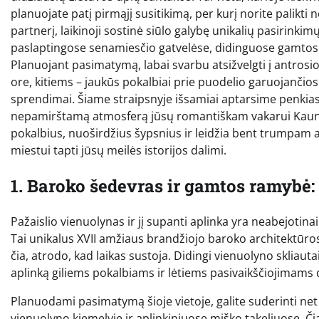
planuojate patį pirmąjį susitikimą, per kurį norite palikti
partnerį, laikinoji sostinė siūlo galybę unikalių pasirinki
paslaptingose senamiesčio gatvelėse, didinguose gamtos
Planuojant pasimatymą, labai svarbu atsižvelgti į antros
ore, kitiems – jaukūs pokalbiai prie puodelio garuojančios 
sprendimai. Šiame straipsnyje išsamiai aptarsime penkias i
nepamirštamą atmosferą jūsų romantiškam vakarui Kaune. Ki
pokalbius, nuoširdžius šypsnius ir leidžia bent trumpam at
miestui tapti jūsų meilės istorijos dalimi.
1. Baroko šedevras ir gamtos ramybė:
Pažaislio vienuolynas ir jį supanti aplinka yra neabejotinai
Tai unikalus XVII amžiaus brandžiojo baroko architektūro
čia, atrodo, kad laikas sustoja. Didingi vienuolyno skliaut
aplinką giliems pokalbiams ir lėtiems pasivaikščiojimams 
Planuodami pasimatymą šioje vietoje, galite suderinti net
vienuolyno kiemelyje ir aplinkiniuose miško takeliuose. Č