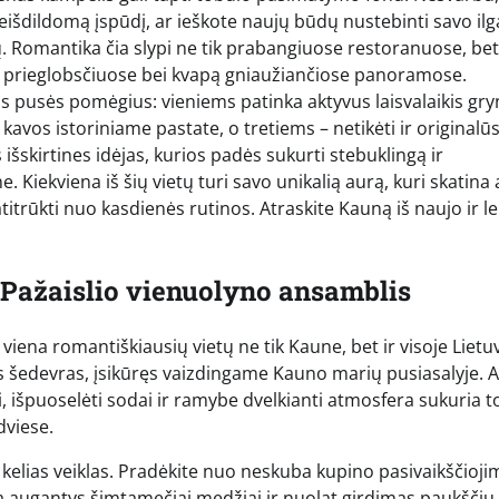
 neišdildomą įspūdį, ar ieškote naujų būdų nustebinti savo il
mų. Romantika čia slypi ne tik prabangiuose restoranuose, bet
 prieglobsčiuose bei kvapą gniaužiančiose panoramose.
ios pusės pomėgius: vieniems patinka aktyvus laisvalaikis g
kavos istoriniame pastate, o tretiems – netikėti ir originalū
šskirtines idėjas, kurios padės sukurti stebuklingą ir
ekviena iš šių vietų turi savo unikalią aurą, kuri skatina 
itrūkti nuo kasdienės rutinos. Atraskite Kauną iš naujo ir le
 Pažaislio vienuolyno ansamblis
 viena romantiškiausių vietų ne tik Kaune, bet ir visoje Lietu
s šedevras, įsikūręs vaizdingame Kauno marių pusiasalyje. 
ai, išpuoselėti sodai ir ramybe dvelkianti atmosfera sukuria 
dviese.
 kelias veiklas. Pradėkite nuo neskuba kupino pasivaikščioji
ia augantys šimtamečiai medžiai ir nuolat girdimas paukščių