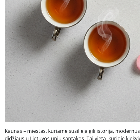
Kaunas – miestas, kuriame susilieja gili istorija, modern
didžiausių Lietuvos upių santakos. Tai vieta, kurioje kiek