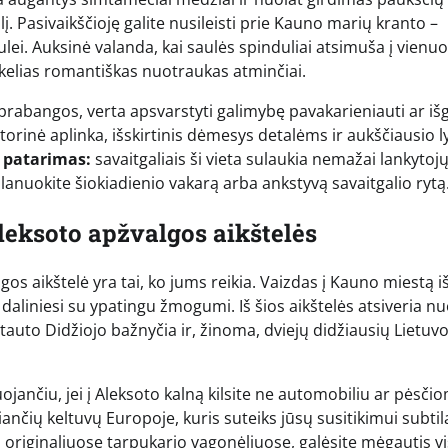
. Pasivaikščioję galite nusileisti prie Kauno marių kranto –
lei. Auksinė valanda, kai saulės spinduliai atsimuša į vienu
 kelias romantiškas nuotraukas atminčiai.
 prabangos, verta apsvarstyti galimybę pavakarieniauti ar išg
orinė aplinka, išskirtinis dėmesys detalėms ir aukščiausio l
 patarimas:
savaitgaliais ši vieta sulaukia nemažai lankytojų
uokite šiokiadienio vakarą arba ankstyvą savaitgalio rytą
leksoto apžvalgos aikštelės
lgos aikštelė yra tai, ko jums reikia. Vaizdas į Kauno miestą i
 daliniesi su ypatingu žmogumi. Iš šios aikštelės atsiveria n
tauto Didžiojo bažnyčia ir, žinoma, dviejų didžiausių Lietuv
jančiu, jei į Aleksoto kalną kilsite ne automobiliu ar pėsčio
kiančių keltuvų Europoje, kuris suteiks jūsų susitikimui subti
ą originaliuose tarpukario vagonėliuose, galėsite mėgautis vi