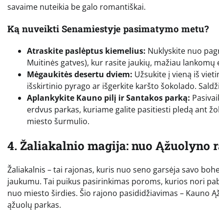
savaime nuteikia be galo romantiškai.
Ką nuveikti Senamiestyje pasimatymo metu?
Atraskite paslėptus kiemelius:
Nuklyskite nuo pagri
Muitinės gatves), kur rasite jaukių, mažiau lankomų e
Mėgaukitės desertu dviem:
Užsukite į vieną iš viet
išskirtinio pyrago ar išgerkite karšto šokolado. Sal
Aplankykite Kauno pilį ir Santakos parką:
Pasivai
erdvus parkas, kuriame galite pasitiesti pledą ant žo
miesto šurmulio.
4. Žaliakalnio magija: nuo Ąžuolyno 
Žaliakalnis – tai rajonas, kuris nuo seno garsėja savo bo
jaukumu. Tai puikus pasirinkimas poroms, kurios nori pab
nuo miesto širdies. Šio rajono pasididžiavimas – Kauno Ąž
ąžuolų parkas.