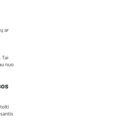
ių ar
 Tai
iau nuo
sos
tolti
esantis