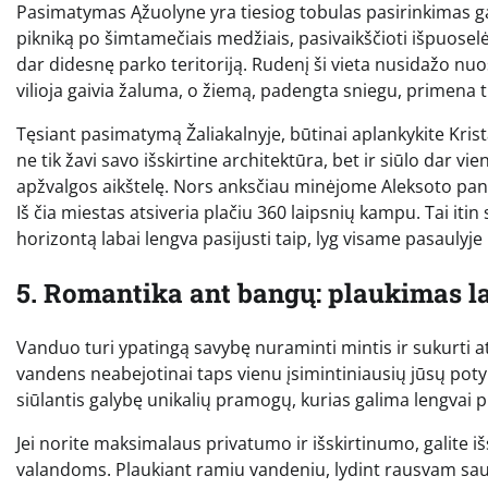
Pasimatymas Ąžuolyne yra tiesiog tobulas pasirinkimas g
pikniką po šimtamečiais medžiais, pasivaikščioti išpuoselėt
dar didesnę parko teritoriją. Rudenį ši vieta nusidažo n
vilioja gaivia žaluma, o žiemą, padengta sniegu, primena 
Tęsiant pasimatymą Žaliakalnyje, būtinai aplankykite Kris
ne tik žavi savo išskirtine architektūra, bet ir siūlo dar vi
apžvalgos aikštelę. Nors anksčiau minėjome Aleksoto panor
Iš čia miestas atsiveria plačiu 360 laipsnių kampu. Tai itin s
horizontą labai lengva pasijusti taip, lyg visame pasaulyje
5. Romantika ant bangų: plaukimas l
Vanduo turi ypatingą savybę nuraminti mintis ir sukurti 
vandens neabejotinai taps vienu įsimintiniausių jūsų potyr
siūlantis galybę unikalių pramogų, kurias galima lengvai 
Jei norite maksimalaus privatumo ir išskirtinumo, galite 
valandoms. Plaukiant ramiu vandeniu, lydint rausvam saulė