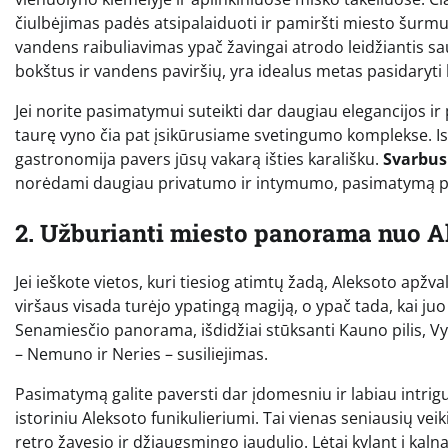
čiulbėjimas padės atsipalaiduoti ir pamiršti miesto šurmulį
vandens raibuliavimas ypač žavingai atrodo leidžiantis sau
bokštus ir vandens paviršių, yra idealus metas pasidaryti
Jei norite pasimatymui suteikti dar daugiau elegancijos ir
taurę vyno čia pat įsikūrusiame svetingumo komplekse. Ist
gastronomija pavers jūsų vakarą išties karališku.
Svarbus
norėdami daugiau privatumo ir intymumo, pasimatymą plan
2. Užburianti miesto panorama nuo A
Jei ieškote vietos, kuri tiesiog atimtų žadą, Aleksoto apžva
viršaus visada turėjo ypatingą magiją, o ypač tada, kai juo
Senamiesčio panorama, išdidžiai stūksanti Kauno pilis, Vy
– Nemuno ir Neries – susiliejimas.
Pasimatymą galite paversti dar įdomesniu ir labiau intriguo
istoriniu Aleksoto funikulieriumi. Tai vienas seniausių vei
retro žavesio ir džiaugsmingo jaudulio. Lėtai kylant į kaln