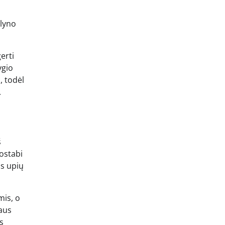
olyno
erti
ygio
, todėl
.
š
uostabi
os upių
mis, o
laus
s