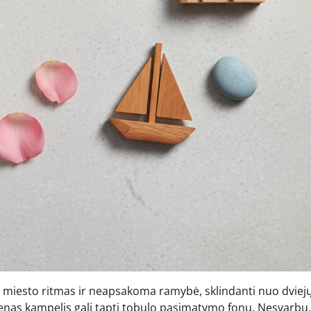
us miesto ritmas ir neapsakoma ramybė, sklindanti nuo dviej
vienas kampelis gali tapti tobulo pasimatymo fonu. Nesvarbu,