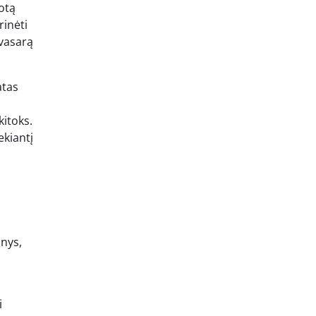
otą
rinėti
 vasarą
atas
kitoks.
ekiantį
inys,
i