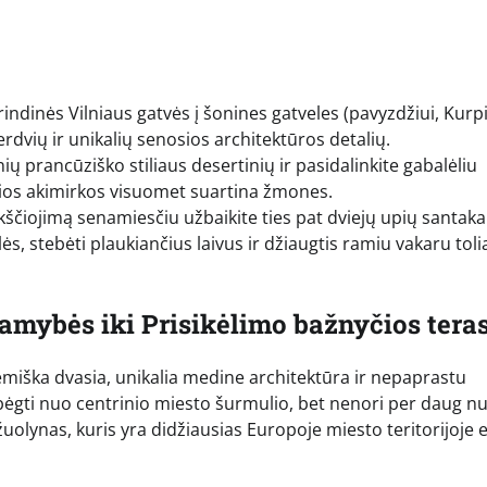
ndinės Vilniaus gatvės į šonines gatveles (pavyzdžiui, Kurp
rdvių ir unikalių senosios architektūros detalių.
inių prancūziško stiliaus desertinių ir pasidalinkite gabalėliu
džios akimirkos visuomet suartina žmones.
kščiojimą senamiesčiu užbaikite ties pat dviejų upių santaka.
lės, stebėti plaukiančius laivus ir džiaugtis ramiu vakaru tol
ramybės iki Prisikėlimo bažnyčios tera
hemiška dvasia, unikalia medine architektūra ir nepaprastu
ėgti nuo centrinio miesto šurmulio, bet nenori per daug nu
uolynas, kuris yra didžiausias Europoje miesto teritorijoje 