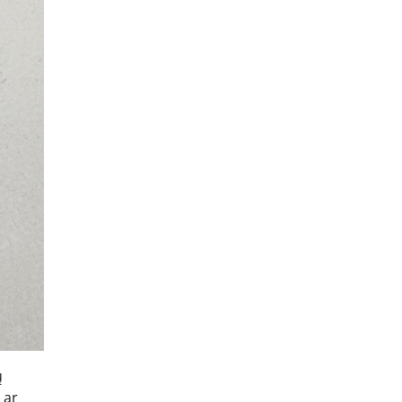
ų
 ar