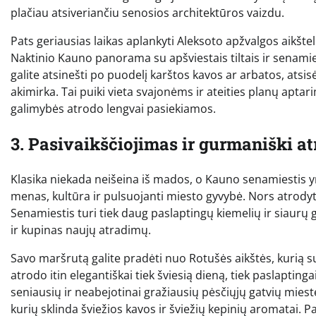
plačiau atsiveriančiu senosios architektūros vaizdu.
Pats geriausias laikas aplankyti Aleksoto apžvalgos aikšte
Naktinio Kauno panorama su apšviestais tiltais ir senamie
galite atsinešti po puodelį karštos kavos ar arbatos, atsis
akimirka. Tai puiki vieta svajonėms ir ateities planų aptarim
galimybės atrodo lengvai pasiekiamos.
3. Pasivaikščiojimas ir gurmaniški 
Klasika niekada neišeina iš mados, o Kauno senamiestis yra
menas, kultūra ir pulsuojanti miesto gyvybė. Nors atrodyt
Senamiestis turi tiek daug paslaptingų kiemelių ir siaurų g
ir kupinas naujų atradimų.
Savo maršrutą galite pradėti nuo Rotušės aikštės, kurią su
atrodo itin elegantiškai tiek šviesią dieną, tiek paslaptinga
seniausių ir neabejotinai gražiausių pėsčiųjų gatvių mieste
kurių sklinda šviežios kavos ir šviežių kepinių aromatai. P