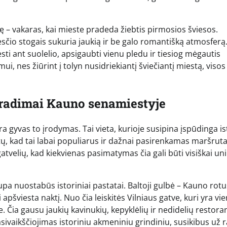
lę – vakaras, kai mieste pradeda žiebtis pirmosios šviesos.
sčio stogais sukuria jaukią ir be galo romantišką atmosferą.
ėsti ant suolelio, apsigaubti vienu pledu ir tiesiog mėgautis
ui, nes žiūrint į tolyn nusidriekiantį šviečiantį miestą, visos
atradimai Kauno senamiestyje
 gyvas to įrodymas. Tai vieta, kurioje susipina įspūdinga ist
ų, kad tai labai populiarus ir dažnai pasirenkamas maršruta
atvelių, kad kiekvienas pasimatymas čia gali būti visiškai un
pa nuostabūs istoriniai pastatai. Baltoji gulbė – Kauno rotu
i apšviesta naktį. Nuo čia leiskitės Vilniaus gatve, kuri yra vi
. Čia gausu jaukių kavinukių, kepyklėlių ir nedidelių restoran
asivaikščiojimas istoriniu akmeniniu grindiniu, susikibus už 