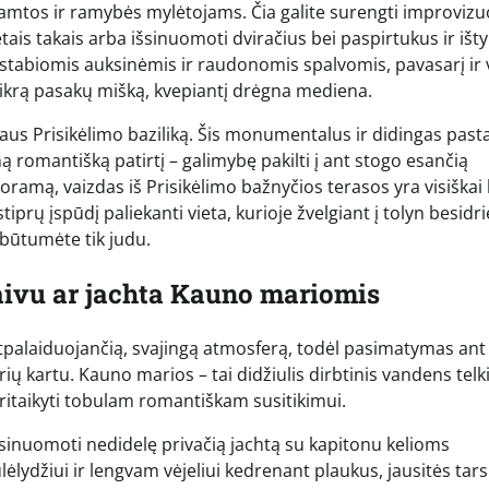
amtos ir ramybės mylėtojams. Čia galite surengti improvizu
ais takais arba išsinuomoti dviračius bei paspirtukus ir išty
uostabiomis auksinėmis ir raudonomis spalvomis, pavasarį ir
tikrą pasakų mišką, kvepiantį drėgna mediena.
taus Prisikėlimo baziliką. Šis monumentalus ir didingas past
eną romantišką patirtį – galimybę pakilti į ant stogo esančią
amą, vaizdas iš Prisikėlimo bažnyčios terasos yra visiškai 
tiprų įspūdį paliekanti vieta, kurioje žvelgiant į tolyn besidri
 būtumėte tik judu.
aivu ar jachta Kauno mariomis
atpalaiduojančią, svajingą atmosferą, todėl pasimatymas ant
ių kartu. Kauno marios – tai didžiulis dirbtinis vandens telk
pritaikyti tobulam romantiškam susitikimui.
išsinuomoti nedidelę privačią jachtą su kapitonu kelioms
lydžiui ir lengvam vėjeliui kedrenant plaukus, jausitės tars