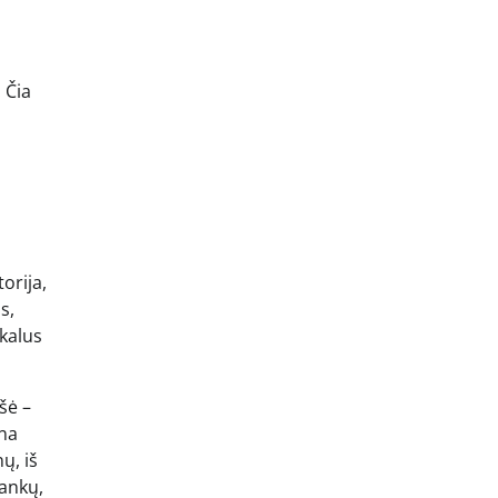
 Čia
orija,
s,
ikalus
šė –
ena
ų, iš
rankų,