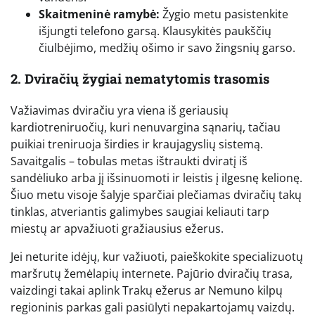
Skaitmeninė ramybė:
Žygio metu pasistenkite
išjungti telefono garsą. Klausykitės paukščių
čiulbėjimo, medžių ošimo ir savo žingsnių garso.
2. Dviračių žygiai nematytomis trasomis
Važiavimas dviračiu yra viena iš geriausių
kardiotreniruočių, kuri nenuvargina sąnarių, tačiau
puikiai treniruoja širdies ir kraujagyslių sistemą.
Savaitgalis – tobulas metas ištraukti dviratį iš
sandėliuko arba jį išsinuomoti ir leistis į ilgesnę kelionę.
Šiuo metu visoje šalyje sparčiai plečiamas dviračių takų
tinklas, atveriantis galimybes saugiai keliauti tarp
miestų ar apvažiuoti gražiausius ežerus.
Jei neturite idėjų, kur važiuoti, paieškokite specializuotų
maršrutų žemėlapių internete. Pajūrio dviračių trasa,
vaizdingi takai aplink Trakų ežerus ar Nemuno kilpų
regioninis parkas gali pasiūlyti nepakartojamų vaizdų.