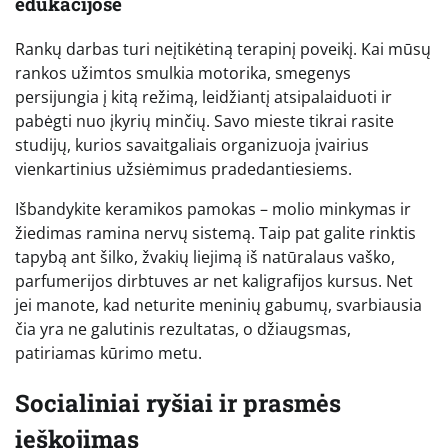
edukacijose
Rankų darbas turi neįtikėtiną terapinį poveikį. Kai mūsų
rankos užimtos smulkia motorika, smegenys
persijungia į kitą režimą, leidžiantį atsipalaiduoti ir
pabėgti nuo įkyrių minčių. Savo mieste tikrai rasite
studijų, kurios savaitgaliais organizuoja įvairius
vienkartinius užsiėmimus pradedantiesiems.
Išbandykite keramikos pamokas – molio minkymas ir
žiedimas ramina nervų sistemą. Taip pat galite rinktis
tapybą ant šilko, žvakių liejimą iš natūralaus vaško,
parfumerijos dirbtuves ar net kaligrafijos kursus. Net
jei manote, kad neturite meninių gabumų, svarbiausia
čia yra ne galutinis rezultatas, o džiaugsmas,
patiriamas kūrimo metu.
Socialiniai ryšiai ir prasmės
ieškojimas