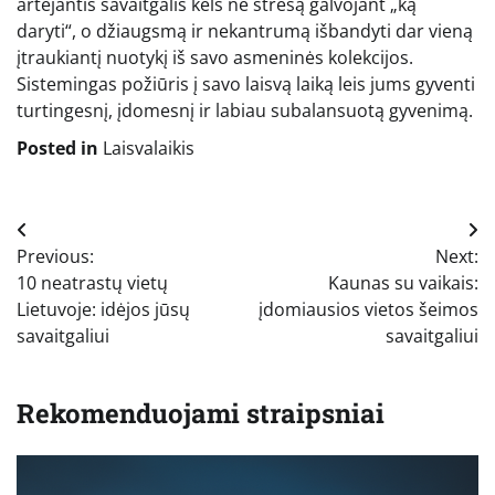
artėjantis savaitgalis kels ne stresą galvojant „ką
daryti“, o džiaugsmą ir nekantrumą išbandyti dar vieną
įtraukiantį nuotykį iš savo asmeninės kolekcijos.
Sistemingas požiūris į savo laisvą laiką leis jums gyventi
turtingesnį, įdomesnį ir labiau subalansuotą gyvenimą.
Posted in
Laisvalaikis
Navigacija
Previous:
Next:
tarp
10 neatrastų vietų
Kaunas su vaikais:
įrašų
Lietuvoje: idėjos jūsų
įdomiausios vietos šeimos
savaitgaliui
savaitgaliui
Rekomenduojami straipsniai