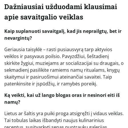
Dažniausiai užduodami klausimai
apie savaitgalio veiklas
Kaip suplanuoti savaitgalį, kad jis neprailgtų, bet ir
nevargintų?
Geriausia taisyklė – rasti pusiausvyrą tarp aktyvios
veiklos ir pasyvaus poilsio. Pavyzdžiui, šeštadienį
skirkite žygiui, muziejams ar socializacijai su draugais, o
sekmadienį pasilikite ramiems namų ritualams, knygų
skaitymui ir pasiruošimui ateinančiai savaitei. Taip
patenkinsite ir įspūdžių, ir ramybės poreikį.
Ką veikti, kai už lango blogas oras ir nesinori eiti iš
namų?
Lietus ar šaltis yra puiki proga atsigręžti į vidaus veiklas.
Tai tobulas laikas išbandyti naujus kulinarinius
receptus, susitvarkyti senas nuotraukų galerijas,