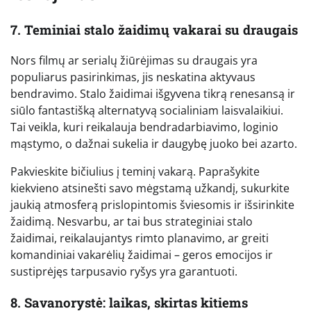
7. Teminiai stalo žaidimų vakarai su draugais
Nors filmų ar serialų žiūrėjimas su draugais yra
populiarus pasirinkimas, jis neskatina aktyvaus
bendravimo. Stalo žaidimai išgyvena tikrą renesansą ir
siūlo fantastišką alternatyvą socialiniam laisvalaikiui.
Tai veikla, kuri reikalauja bendradarbiavimo, loginio
mąstymo, o dažnai sukelia ir daugybę juoko bei azarto.
Pakvieskite bičiulius į teminį vakarą. Paprašykite
kiekvieno atsinešti savo mėgstamą užkandį, sukurkite
jaukią atmosferą prislopintomis šviesomis ir išsirinkite
žaidimą. Nesvarbu, ar tai bus strateginiai stalo
žaidimai, reikalaujantys rimto planavimo, ar greiti
komandiniai vakarėlių žaidimai – geros emocijos ir
sustiprėjęs tarpusavio ryšys yra garantuoti.
8. Savanorystė: laikas, skirtas kitiems