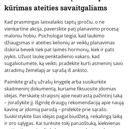
kūrimas ateities savaitgaliams
Kad prasmingas laisvalaikis taptų įpročiu, o ne
vienkartine akcija, paverskite patį planavimo procesą
maloniu hobiu. Psichologai teigia, kad laukimo
džiaugsmas ir ateities kelionių ar veiklų planavimas
išskiria beveik tiek pat laimės hormonų, kiek ir pats
įvykis. Užuot laukę penktadienio vakaro, kad
sugalvotumėte, ką veikti, pradėkite kurti asmeninį savo
atradimų žemėlapį ar sąrašą iš anksto.
Paimkite gražų užrašų knygelę arba susikurkite
skaitmeninį dokumentą, kuriame fiksuosite įdomias
idėjas. Perskaitę straipsnį apie neatrastą pažintinį taką
– įsirašykite jį. Išgirdę draugų rekomendaciją apie naują
kavinę ar įdomią parodą – pridėkite prie sąrašo.
Suskirstykite šias idėjas pagal biudžetą, reikalingą laiką
ir oro sąlygas. Kai turėsite tokį paruoštuką, kiekvienas