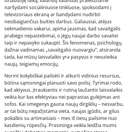
išnaudoję laiką, valandų valandas praleidžiame
naršydami socialiniuose tinkluose, spoksodami į
televizoriaus ekraną ar bandydami nudirbti
nesibaigiančius buities darbus. Galiausiai, atėjus
sekmadienio vakarui, apima jausmas, kad savaitgalis
prabėgo nepastebimai, o jėgų naujai darbo savaitei
taip ir nepavyko sukaupti. Šis fenomenas, psichologų
dažnai vadinamas „savaitgalio nuovargiu“, atsiranda
tada, kai mūsų laisvalaikis yra pasyvus ir nesuteikia
naujų, teigiamų emocijų.
Norint kokybiškai pailsėti ir atkurti vidinius resursus,
būtina sąmoningai planuoti savo poilsį. Tyrimai rodo,
kad aktyvus, įtraukiantis ir rutiną laužantis laisvalaikis
veikia kur kas efektyviau nei paprastas gulėjimas ant
sofos. Kai smegenys gauna naujų dirgiklių – nesvarbu,
ar tai būtų nepažįstama vieta, naujas įgūdis, ar gilus
pokalbis su artimaisiais – mes iš tiesų pailsime nuo
kasdienių rūpesčių. Prasminga veikla leidžia mums