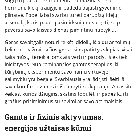
sugrįžti į dabarties momentą, sumažina streso
hormonų kiekį kraujyje ir padeda pajusti gyvenimo
pilnatvę. Todėl labai svarbu turėti paruoštą idėjų
arsenalą, kuris padėtų akimirksniu nuspręsti, kaip
paversti savo laisvas dienas įsimintinu nuotykiu.
Geras savaitgalis neturi reikšti didelių išlaidų ar tolimų
kelionių. Dažnai pačios geriausios patirtys slepiasi visai
šalia mūsų, tereikia joms atsiverti ir parodyti šiek tiek
iniciatyvos. Nuo raminančios gamtos terapijos iki
kūrybinių eksperimentų savo namų virtuvėje –
galimybių yra begalė. Svarbiausia yra išdrįsti išeiti iš
savo komforto zonos ir išbandyti kažką naujo. Atraskite
veiklas, kurios džiugins, skatins tobulėti ir padės kurti
gražius prisiminimus su savimi ar savo artimaisiais.
Gamta ir fizinis aktyvumas:
energijos užtaisas kūnui