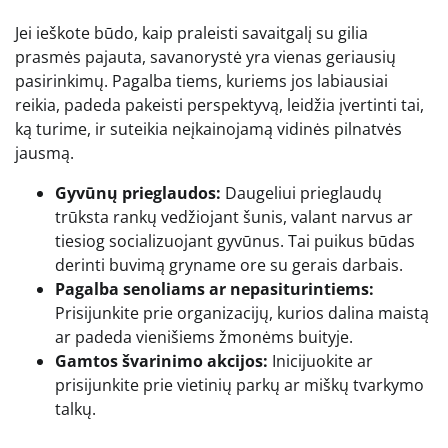
Jei ieškote būdo, kaip praleisti savaitgalį su gilia
prasmės pajauta, savanorystė yra vienas geriausių
pasirinkimų. Pagalba tiems, kuriems jos labiausiai
reikia, padeda pakeisti perspektyvą, leidžia įvertinti tai,
ką turime, ir suteikia neįkainojamą vidinės pilnatvės
jausmą.
Gyvūnų prieglaudos:
Daugeliui prieglaudų
trūksta rankų vedžiojant šunis, valant narvus ar
tiesiog socializuojant gyvūnus. Tai puikus būdas
derinti buvimą gryname ore su gerais darbais.
Pagalba senoliams ar nepasiturintiems:
Prisijunkite prie organizacijų, kurios dalina maistą
ar padeda vienišiems žmonėms buityje.
Gamtos švarinimo akcijos:
Inicijuokite ar
prisijunkite prie vietinių parkų ar miškų tvarkymo
talkų.