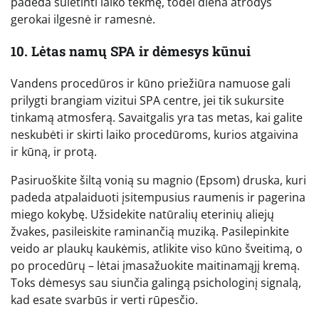
padeda sulėtinti laiko tėkmę, todėl diena atrodys
gerokai ilgesnė ir ramesnė.
10. Lėtas namų SPA ir dėmesys kūnui
Vandens procedūros ir kūno priežiūra namuose gali
prilygti brangiam vizitui SPA centre, jei tik sukursite
tinkamą atmosferą. Savaitgalis yra tas metas, kai galite
neskubėti ir skirti laiko procedūroms, kurios atgaivina
ir kūną, ir protą.
Pasiruoškite šiltą vonią su magnio (Epsom) druska, kuri
padeda atpalaiduoti įsitempusius raumenis ir pagerina
miego kokybę. Užsidekite natūralių eterinių aliejų
žvakes, pasileiskite raminančią muziką. Pasilepinkite
veido ar plaukų kaukėmis, atlikite viso kūno šveitimą, o
po procedūrų – lėtai įmasažuokite maitinamąjį kremą.
Toks dėmesys sau siunčia galingą psichologinį signalą,
kad esate svarbūs ir verti rūpesčio.