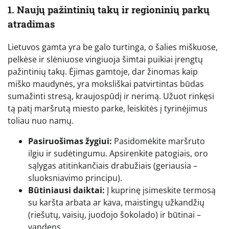
1. Naujų pažintinių takų ir regioninių parkų
atradimas
Lietuvos gamta yra be galo turtinga, o šalies miškuose,
pelkėse ir slėniuose vingiuoja šimtai puikiai įrengtų
pažintinių takų. Ėjimas gamtoje, dar žinomas kaip
miško maudynės, yra moksliškai patvirtintas būdas
sumažinti stresą, kraujospūdį ir nerimą. Užuot rinkęsi
tą patį maršrutą miesto parke, leiskitės į tyrinėjimus
toliau nuo namų.
Pasiruošimas žygiui:
Pasidomėkite maršruto
ilgiu ir sudėtingumu. Apsirenkite patogiais, oro
sąlygas atitinkančiais drabužiais (geriausia –
sluoksniavimo principu).
Būtiniausi daiktai:
Į kuprinę įsimeskite termosą
su karšta arbata ar kava, maistingų užkandžių
(riešutų, vaisių, juodojo šokolado) ir būtinai –
vandens.