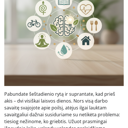
Pabundate šeštadienio rytą ir suprantate, kad prieš
akis – dvi visiškai laisvos dienos. Nors visą darbo
savaitę svajojote apie poilsį, atėjus ilgai lauktam
savaitgaliui dažnai susiduriame su netikėta problema:
tiesiog nežinome, ko griebtis. Užuot prasmingai