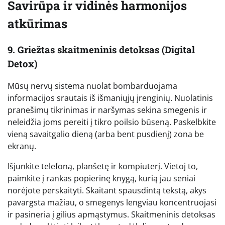
Savirūpa ir vidinės harmonijos
atkūrimas
9. Griežtas skaitmeninis detoksas (Digital
Detox)
Mūsų nervų sistema nuolat bombarduojama
informacijos srautais iš išmaniųjų įrenginių. Nuolatinis
pranešimų tikrinimas ir naršymas sekina smegenis ir
neleidžia joms pereiti į tikro poilsio būseną. Paskelbkite
vieną savaitgalio dieną (arba bent pusdienį) zona be
ekranų.
Išjunkite telefoną, planšetę ir kompiuterį. Vietoj to,
paimkite į rankas popierinę knygą, kurią jau seniai
norėjote perskaityti. Skaitant spausdintą tekstą, akys
pavargsta mažiau, o smegenys lengviau koncentruojasi
ir pasineria į gilius apmąstymus. Skaitmeninis detoksas