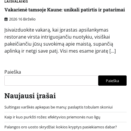
LAISVALAIKIS
Vakarienė tamsoje Kaune: unikali patirtis ir patarimai
2026 16 Birželio
Įsivaizduokite vakarą, kai įprastas apsilankymas
restorane virsta intriguojančiu nuotykiu, visiškai
pakeičiančiu jūsų suvokimą apie maistą, supančią
aplinką ir netgi save patį. Visi mes esame įpratę […]
Paieška
Paieška
Naujausi įrašai
Sultingas varškės apkepas be manų: paslaptis tobulam skoniui
Kaip ir kuo purkšti rožes: efektyvios priemonės nuo ligų
Palangos oro uosto skrydžiai: kokios kryptys pasiekiamos dabar?