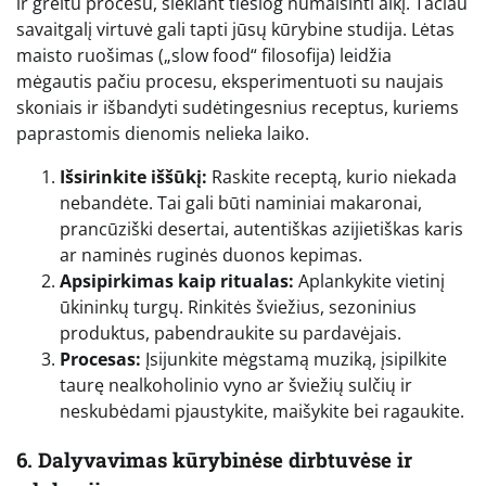
ir greitu procesu, siekiant tiesiog numalšinti alkį. Tačiau
savaitgalį virtuvė gali tapti jūsų kūrybine studija. Lėtas
maisto ruošimas („slow food“ filosofija) leidžia
mėgautis pačiu procesu, eksperimentuoti su naujais
skoniais ir išbandyti sudėtingesnius receptus, kuriems
paprastomis dienomis nelieka laiko.
Išsirinkite iššūkį:
Raskite receptą, kurio niekada
nebandėte. Tai gali būti naminiai makaronai,
prancūziški desertai, autentiškas azijietiškas karis
ar naminės ruginės duonos kepimas.
Apsipirkimas kaip ritualas:
Aplankykite vietinį
ūkininkų turgų. Rinkitės šviežius, sezoninius
produktus, pabendraukite su pardavėjais.
Procesas:
Įsijunkite mėgstamą muziką, įsipilkite
taurę nealkoholinio vyno ar šviežių sulčių ir
neskubėdami pjaustykite, maišykite bei ragaukite.
6. Dalyvavimas kūrybinėse dirbtuvėse ir