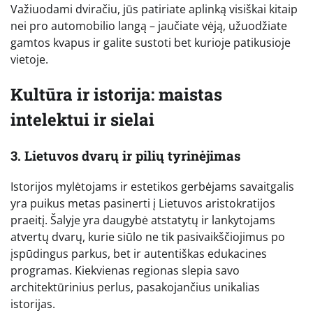
Važiuodami dviračiu, jūs patiriate aplinką visiškai kitaip
nei pro automobilio langą – jaučiate vėją, užuodžiate
gamtos kvapus ir galite sustoti bet kurioje patikusioje
vietoje.
Kultūra ir istorija: maistas
intelektui ir sielai
3. Lietuvos dvarų ir pilių tyrinėjimas
Istorijos mylėtojams ir estetikos gerbėjams savaitgalis
yra puikus metas pasinerti į Lietuvos aristokratijos
praeitį. Šalyje yra daugybė atstatytų ir lankytojams
atvertų dvarų, kurie siūlo ne tik pasivaikščiojimus po
įspūdingus parkus, bet ir autentiškas edukacines
programas. Kiekvienas regionas slepia savo
architektūrinius perlus, pasakojančius unikalias
istorijas.