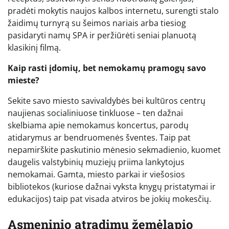
pradėti mokytis naujos kalbos internetu, surengti stalo
žaidimų turnyrą su šeimos nariais arba tiesiog
pasidaryti namų SPA ir peržiūrėti seniai planuotą
klasikinį filmą.
Kaip rasti įdomių, bet nemokamų pramogų savo
mieste?
Sekite savo miesto savivaldybės bei kultūros centrų
naujienas socialiniuose tinkluose – ten dažnai
skelbiama apie nemokamus koncertus, parodų
atidarymus ar bendruomenės šventes. Taip pat
nepamirškite paskutinio mėnesio sekmadienio, kuomet
daugelis valstybinių muziejų priima lankytojus
nemokamai. Gamta, miesto parkai ir viešosios
bibliotekos (kuriose dažnai vyksta knygų pristatymai ir
edukacijos) taip pat visada atviros be jokių mokesčių.
Asmeninio atradimų žemėlapio