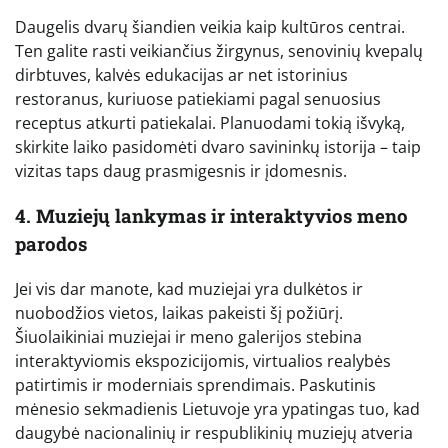
Daugelis dvarų šiandien veikia kaip kultūros centrai.
Ten galite rasti veikiančius žirgynus, senovinių kvepalų
dirbtuves, kalvės edukacijas ar net istorinius
restoranus, kuriuose patiekiami pagal senuosius
receptus atkurti patiekalai. Planuodami tokią išvyką,
skirkite laiko pasidomėti dvaro savininkų istorija – taip
vizitas taps daug prasmigesnis ir įdomesnis.
4. Muziejų lankymas ir interaktyvios meno
parodos
Jei vis dar manote, kad muziejai yra dulkėtos ir
nuobodžios vietos, laikas pakeisti šį požiūrį.
Šiuolaikiniai muziejai ir meno galerijos stebina
interaktyviomis ekspozicijomis, virtualios realybės
patirtimis ir moderniais sprendimais. Paskutinis
mėnesio sekmadienis Lietuvoje yra ypatingas tuo, kad
daugybė nacionalinių ir respublikinių muziejų atveria