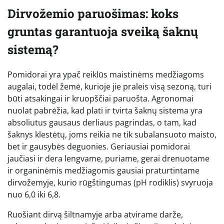
Dirvožemio paruošimas: koks
gruntas garantuoja sveiką šaknų
sistemą?
Pomidorai yra ypač reiklūs maistinėms medžiagoms
augalai, todėl žemė, kurioje jie praleis visą sezoną, turi
būti atsakingai ir kruopščiai paruošta. Agronomai
nuolat pabrėžia, kad plati ir tvirta šaknų sistema yra
absoliutus gausaus derliaus pagrindas, o tam, kad
šaknys klestėtų, joms reikia ne tik subalansuoto maisto,
bet ir gausybės deguonies. Geriausiai pomidorai
jaučiasi ir dera lengvame, puriame, gerai drenuotame
ir organinėmis medžiagomis gausiai praturtintame
dirvožemyje, kurio rūgštingumas (pH rodiklis) svyruoja
nuo 6,0 iki 6,8.
Ruošiant dirvą šiltnamyje arba atvirame darže,