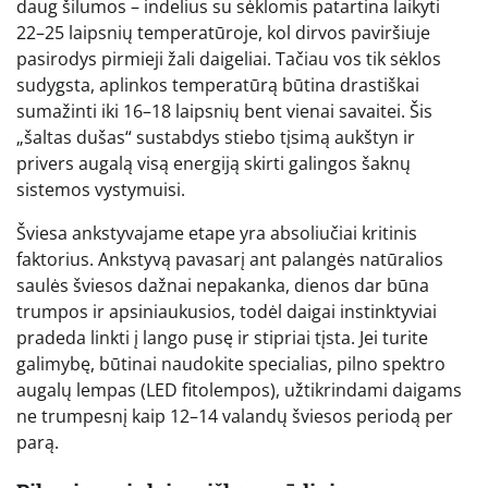
daug šilumos – indelius su sėklomis patartina laikyti
22–25 laipsnių temperatūroje, kol dirvos paviršiuje
pasirodys pirmieji žali daigeliai. Tačiau vos tik sėklos
sudygsta, aplinkos temperatūrą būtina drastiškai
sumažinti iki 16–18 laipsnių bent vienai savaitei. Šis
„šaltas dušas“ sustabdys stiebo tįsimą aukštyn ir
privers augalą visą energiją skirti galingos šaknų
sistemos vystymuisi.
Šviesa ankstyvajame etape yra absoliučiai kritinis
faktorius. Ankstyvą pavasarį ant palangės natūralios
saulės šviesos dažnai nepakanka, dienos dar būna
trumpos ir apsiniaukusios, todėl daigai instinktyviai
pradeda linkti į lango pusę ir stipriai tįsta. Jei turite
galimybę, būtinai naudokite specialias, pilno spektro
augalų lempas (LED fitolempos), užtikrindami daigams
ne trumpesnį kaip 12–14 valandų šviesos periodą per
parą.