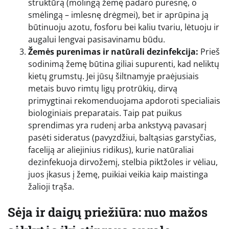
struktūrą (molingą žemę padaro puresnę, o
smėlingą – imlesnę drėgmei), bet ir aprūpina ją
būtinuoju azotu, fosforu bei kaliu tvariu, lėtuoju ir
augalui lengvai pasisavinamu būdu.
Žemės purenimas ir natūrali dezinfekcija:
Prieš
sodinimą žemę būtina giliai supurenti, kad neliktų
kietų grumstų. Jei jūsų šiltnamyje praėjusiais
metais buvo rimtų ligų protrūkių, dirvą
primygtinai rekomenduojama apdoroti specialiais
biologiniais preparatais. Taip pat puikus
sprendimas yra rudenį arba ankstyvą pavasarį
pasėti sideratus (pavyzdžiui, baltąsias garstyčias,
faceliją ar aliejinius ridikus), kurie natūraliai
dezinfekuoja dirvožemį, stelbia piktžoles ir vėliau,
juos įkasus į žemę, puikiai veikia kaip maistinga
žalioji trąša.
Sėja ir daigų priežiūra: nuo mažos