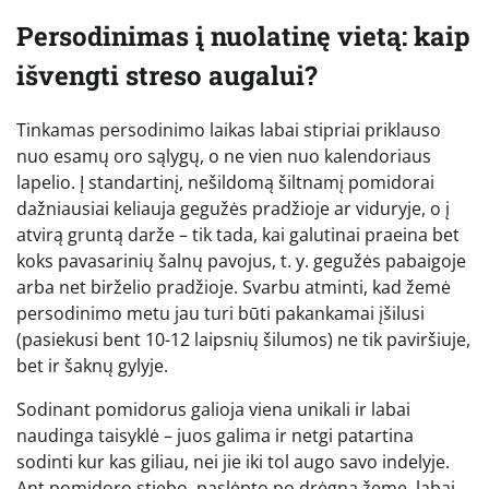
Persodinimas į nuolatinę vietą: kaip
išvengti streso augalui?
Tinkamas persodinimo laikas labai stipriai priklauso
nuo esamų oro sąlygų, o ne vien nuo kalendoriaus
lapelio. Į standartinį, nešildomą šiltnamį pomidorai
dažniausiai keliauja gegužės pradžioje ar viduryje, o į
atvirą gruntą darže – tik tada, kai galutinai praeina bet
koks pavasarinių šalnų pavojus, t. y. gegužės pabaigoje
arba net birželio pradžioje. Svarbu atminti, kad žemė
persodinimo metu jau turi būti pakankamai įšilusi
(pasiekusi bent 10-12 laipsnių šilumos) ne tik paviršiuje,
bet ir šaknų gylyje.
Sodinant pomidorus galioja viena unikali ir labai
naudinga taisyklė – juos galima ir netgi patartina
sodinti kur kas giliau, nei jie iki tol augo savo indelyje.
Ant pomidoro stiebo, paslėpto po drėgna žeme, labai