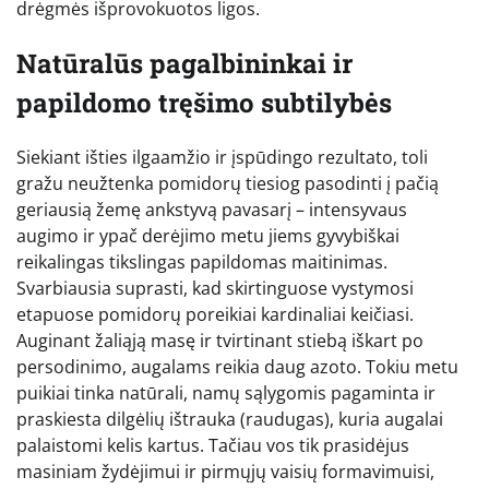
drėgmės išprovokuotos ligos.
Natūralūs pagalbininkai ir
papildomo tręšimo subtilybės
Siekiant išties ilgaamžio ir įspūdingo rezultato, toli
gražu neužtenka pomidorų tiesiog pasodinti į pačią
geriausią žemę ankstyvą pavasarį – intensyvaus
augimo ir ypač derėjimo metu jiems gyvybiškai
reikalingas tikslingas papildomas maitinimas.
Svarbiausia suprasti, kad skirtinguose vystymosi
etapuose pomidorų poreikiai kardinaliai keičiasi.
Auginant žaliąją masę ir tvirtinant stiebą iškart po
persodinimo, augalams reikia daug azoto. Tokiu metu
puikiai tinka natūrali, namų sąlygomis pagaminta ir
praskiesta dilgėlių ištrauka (raudugas), kuria augalai
palaistomi kelis kartus. Tačiau vos tik prasidėjus
masiniam žydėjimui ir pirmųjų vaisių formavimuisi,