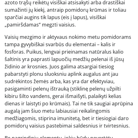
azoto trąšų reikėtų visiškai atsisakyti arba drastiškai
sumažinti jų kiekį, antraip pomidorų krūmas ir toliau
sparčiai augins tik lapus (eis į lapus), visiškai
„pamiršdamas“ megzti vaisius.
Vaisių mezgimo ir aktyvaus nokimo metu pomidorams
tampa gyvybiškai svarbūs du elementai – kalis ir
fosforas. Puikus, lengvai prieinamas natūralus kalio
šaltinis yra paprasti lapuočių medžių pelenai iš jūsų
židinio ar krosnies. Juos galima atsargiai tiesiog
pabarstyti plonu sluoksniu aplink augalus ant jau
sudrėkintos žemės arba, kas yra dar efektyviau,
pasigaminti pelenų ištrauką (stiklinę pelenų užpilti
kibiru šilto vandens, gerai išmaišyti, palaikyti kelias
dienas ir laistyti po krūmais). Tai ne tik saugiai aprūpina
augalą jam šiuo metu labiausiai reikalingomis
medžiagomis, stiprina imunitetą, bet ir tiesiogiai daro
pomidorų vaisius pastebimai saldesnius ir tvirtesnius.