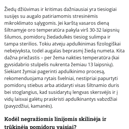
Žiedų džiūvimas ir kritimas dažniausiai yra tiesiogiai
susijęs su augalo patiriamomis stresinėmis
mikroklimato sąlygomis. Jei karštą vasaros dieną
šiltnamyje oro temperatūra pakyla virš 30-32 laipsnių
šilumos, pomidorų žiedadulkės tiesiog sulimpa ir
tampa sterilios. Tokiu atveju apdulkinimas fizologiškai
nebeįvyksta, todėl augalas beprasmį žiedą numeta. Kita
dažna priežastis – per žema nakties temperatūra (kai
gyvsidabrio stulpelis nukrenta žemiau 13 laipsnių).
Siekiant žymiai pagerinti apdulkinimo procesą,
rekomenduojama rytais švelniai, nestipriai papurtyti
pomidorų stiebus arba atidaryti visas šiltnamio duris
bei stoglangius, kad susidarytų lengvas skersvėjis ir į
vidų laisvai galėtų praskristi apdulkinantys vabzdžiai
(pavyzdžiui, kamanės).
Kodėl negražiomis linijomis skilinėja ir
trūkinėja pomidorų vaisiai?