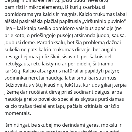
Be pagrindinių elementų, jokiu būdu nevertėtų
pamiršti ir mikroelementų, iš kurių svarbiausi
pomidorams yra kalcis ir magnis. Kalcio trūkumas labai
aiškiai pasireiškia plačiai paplitusia „viršūninio puvinio“
liga – kai kitaip sveiko pomidoro vaisiaus apačioje (ne
prie koto, o priešingoje pusėje) atsiranda juoda, sausa,
įdubusi dėmė. Paradoksalu, bet šią problemą dažnai
sukelia ne pats kalcio trūkumas dirvoje, bet augalo
nesugebėjimas jo fiziškai įsisavinti per šaknis dėl
netolygaus, reto laistymo ar per didelių šiltnamio
karščių. Kalcio atsargoms natūraliai papildyti patyrę
sodininkai neretai naudoja labai smulkiai sutrintus,
išdžiovintus vištų kiaušinių lukštus, kuriuos giliai įterpia
į žemę dar ruošiant dirvą prieš sodinant daigus, arba
naudoja greito poveikio specialias skystas purškiamas
kalcio trąšas tiesiai ant lapų pačiais kritiniais karščio
momentais.
Išmintingai, be skubėjimo derindami geras, mokslu ir