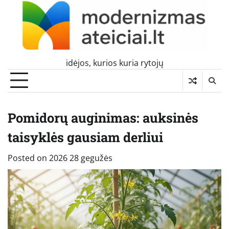
Skip
to
content
idėjos, kurios kuria rytojų
Pomidorų auginimas: auksinės
taisyklės gausiam derliui
Posted on
2026 28 gegužės