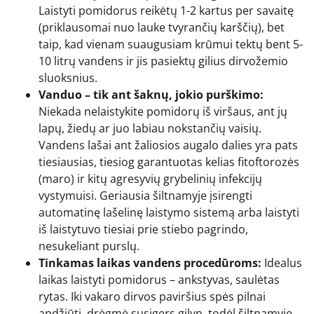
Laistyti pomidorus reikėtų 1-2 kartus per savaitę
(priklausomai nuo lauke tvyrančių karščių), bet
taip, kad vienam suaugusiam krūmui tektų bent 5-
10 litrų vandens ir jis pasiektų gilius dirvožemio
sluoksnius.
Vanduo – tik ant šaknų, jokio purškimo:
Niekada nelaistykite pomidorų iš viršaus, ant jų
lapų, žiedų ar juo labiau nokstančių vaisių.
Vandens lašai ant žaliosios augalo dalies yra pats
tiesiausias, tiesiog garantuotas kelias fitoftorozės
(maro) ir kitų agresyvių grybelinių infekcijų
vystymuisi. Geriausia šiltnamyje įsirengti
automatinę lašelinę laistymo sistemą arba laistyti
iš laistytuvo tiesiai prie stiebo pagrindo,
nesukeliant purslų.
Tinkamas laikas vandens procedūroms:
Idealus
laikas laistyti pomidorus – ankstyvas, saulėtas
rytas. Iki vakaro dirvos paviršius spės pilnai
apdžiūti, drėgmė susigers gilyn, todėl šiltnamyje