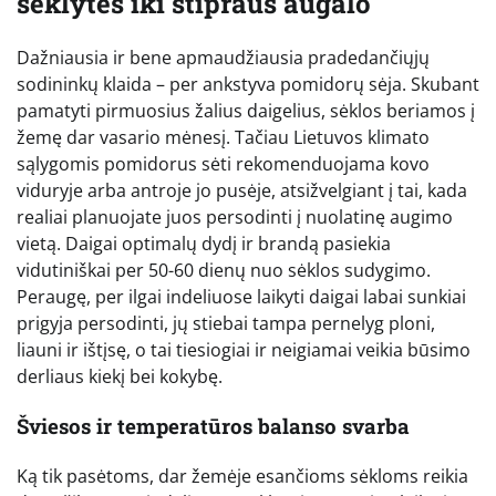
sėklytės iki stipraus augalo
Dažniausia ir bene apmaudžiausia pradedančiųjų
sodininkų klaida – per ankstyva pomidorų sėja. Skubant
pamatyti pirmuosius žalius daigelius, sėklos beriamos į
žemę dar vasario mėnesį. Tačiau Lietuvos klimato
sąlygomis pomidorus sėti rekomenduojama kovo
viduryje arba antroje jo pusėje, atsižvelgiant į tai, kada
realiai planuojate juos persodinti į nuolatinę augimo
vietą. Daigai optimalų dydį ir brandą pasiekia
vidutiniškai per 50-60 dienų nuo sėklos sudygimo.
Peraugę, per ilgai indeliuose laikyti daigai labai sunkiai
prigyja persodinti, jų stiebai tampa pernelyg ploni,
liauni ir ištįsę, o tai tiesiogiai ir neigiamai veikia būsimo
derliaus kiekį bei kokybę.
Šviesos ir temperatūros balanso svarba
Ką tik pasėtoms, dar žemėje esančioms sėkloms reikia