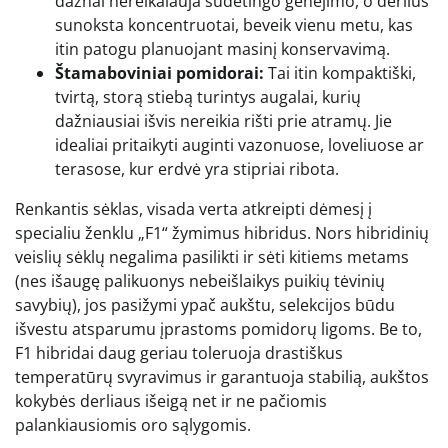
dažnai nereikalauja sudėtingo genėjimo, o derlius
sunoksta koncentruotai, beveik vienu metu, kas
itin patogu planuojant masinį konservavimą.
Štamaboviniai pomidorai:
Tai itin kompaktiški,
tvirtą, storą stiebą turintys augalai, kurių
dažniausiai išvis nereikia rišti prie atramų. Jie
idealiai pritaikyti auginti vazonuose, loveliuose ar
terasose, kur erdvė yra stipriai ribota.
Renkantis sėklas, visada verta atkreipti dėmesį į
specialiu ženklu „F1“ žymimus hibridus. Nors hibridinių
veislių sėklų negalima pasilikti ir sėti kitiems metams
(nes išaugę palikuonys nebeišlaikys puikių tėvinių
savybių), jos pasižymi ypač aukštu, selekcijos būdu
išvestu atsparumu įprastoms pomidorų ligoms. Be to,
F1 hibridai daug geriau toleruoja drastiškus
temperatūrų svyravimus ir garantuoja stabilią, aukštos
kokybės derliaus išeigą net ir ne pačiomis
palankiausiomis oro sąlygomis.