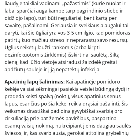
liaudyje taikliai vadinami „pažastimis“ (kurie nuolat ir
labai sparčiai auga kampe tarp pagrindinio stiebo ir
didžiojo lapo), turi būti reguliariai, bent kartą per
savaitę, pašalinami. Geriausia ir sveikiausia augalui tai
daryti, kai šie ūgliai yra vos 3-5 cm ilgio, kad pomidoras
patirtų kuo mažiau streso ir neprarastų savo resursų.
Ūglius reikėtų laužti rankomis (arba kirpti
dezinfekuotomis žirklėmis) išskirtinai saulėtą, šiltą
dieną, kad lūžio vietoje atsiradusi žaizdelė greitai
apdžiūtų saulėje ir į ją nepatektų infekcija.
Apatinių lapų šalinimas:
Kai apatinėje pomidoro
kekėje vaisiai sėkmingai pasiekia veislei būdingą dydį ir
pradeda keisti spalvą (nokti), visus apatinius senus
lapus, esančius po šia keke, reikia drąsiai pašalinti. Šis
veiksmas drastiškai padidina gyvybiškai svarbią oro
cirkuliaciją prie pat žemės paviršiaus, paspartina
esamų vaisių nokimą, nukreipiant jiems daugiau saulės
šviesos, ir, kas svarbiausia, gerokai atitolina grybelinių