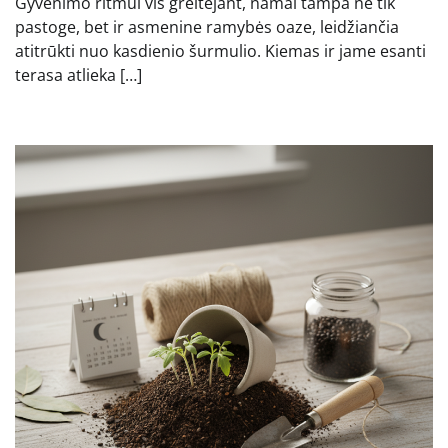
Gyvenimo ritmui vis greitėjant, namai tampa ne tik
pastoge, bet ir asmenine ramybės oaze, leidžiančia
atitrūkti nuo kasdienio šurmulio. Kiemas ir jame esanti
terasa atlieka […]