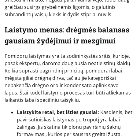
greičiau susirgs grybelinėmis ligomis, o galutinis
subrandintų vaisių kiekis ir dydis stipriai nuvils.
Laistymo menas: drėgmės balansas
gausiam žydėjimui ir mezgimui
Pomidorų laistymas yra ta sodininkystės sritis, kurioje,
pasak ekspertų, daroma daugiausia neatleistinų klaidų.
Reikia suprasti pagrindinį principą: pomidorai labai
mėgsta giliai drėgną dirvą, tačiau jie kategoriškai
nepakenčia drėgno oro ir kondensato aplink savo
lapus. Štai kodėl laistymo procesas turi būti atliekamas
laikantis labai specifinių taisyklių.
Laistykite retai, bet išties gausiai:
Kasdienis, bet
paviršutiniškas laistymas po truputį yra labai
žalingas. Jis skatina tik plonų paviršinių šaknų
formavimąsi, kurios per sausras greitai žūsta.