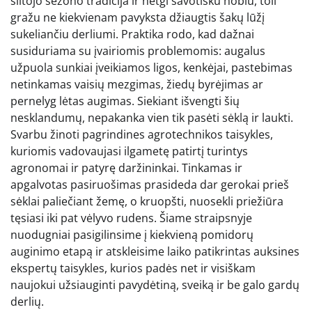
šiltojo sezono tradicija ir netgi savotišku hobiu, toli
gražu ne kiekvienam pavyksta džiaugtis šakų lūžį
sukeliančiu derliumi. Praktika rodo, kad dažnai
susiduriama su įvairiomis problemomis: augalus
užpuola sunkiai įveikiamos ligos, kenkėjai, pastebimas
netinkamas vaisių mezgimas, žiedų byrėjimas ar
pernelyg lėtas augimas. Siekiant išvengti šių
nesklandumų, nepakanka vien tik pasėti sėklą ir laukti.
Svarbu žinoti pagrindines agrotechnikos taisykles,
kuriomis vadovaujasi ilgametę patirtį turintys
agronomai ir patyrę daržininkai. Tinkamas ir
apgalvotas pasiruošimas prasideda dar gerokai prieš
sėklai paliečiant žemę, o kruopšti, nuosekli priežiūra
tęsiasi iki pat vėlyvo rudens. Šiame straipsnyje
nuodugniai pasigilinsime į kiekvieną pomidorų
auginimo etapą ir atskleisime laiko patikrintas auksines
ekspertų taisykles, kurios padės net ir visiškam
naujokui užsiauginti pavydėtiną, sveiką ir be galo gardų
derlių.