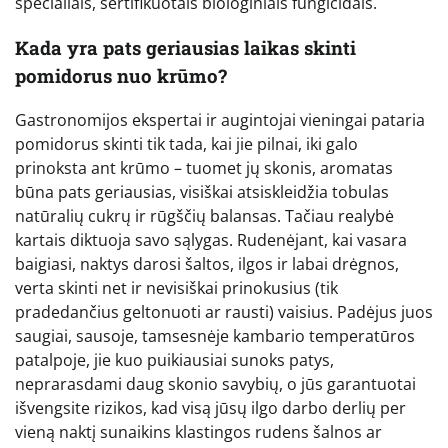
specialiais, sertifikuotais biologiniais fungicidais.
Kada yra pats geriausias laikas skinti
pomidorus nuo krūmo?
Gastronomijos ekspertai ir augintojai vieningai pataria
pomidorus skinti tik tada, kai jie pilnai, iki galo
prinoksta ant krūmo – tuomet jų skonis, aromatas
būna pats geriausias, visiškai atsiskleidžia tobulas
natūralių cukrų ir rūgščių balansas. Tačiau realybė
kartais diktuoja savo sąlygas. Rudenėjant, kai vasara
baigiasi, naktys darosi šaltos, ilgos ir labai drėgnos,
verta skinti net ir nevisiškai prinokusius (tik
pradedančius geltonuoti ar rausti) vaisius. Padėjus juos
saugiai, sausoje, tamsesnėje kambario temperatūros
patalpoje, jie kuo puikiausiai sunoks patys,
neprarasdami daug skonio savybių, o jūs garantuotai
išvengsite rizikos, kad visą jūsų ilgo darbo derlių per
vieną naktį sunaikins klastingos rudens šalnos ar