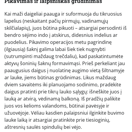
Pikavimas ir laipsniškas grūdinimas
Kai maži daigeliai paauga ir suformuoja du tikruosius
lapelius (neskaitant pačių pirmųjų, vadinamųjų
skilčialapių), juos būtina pikuoti – atsargiai persodinti iš
bendro sėjimo indo į atskirus, didesnius indelius ar
puodelius. Pikavimo operacijos metu pagrindinę
(ilgiausią) šaknį galima labai šiek tiek nugnybti
(sutrumpinti maždaug trečdaliu), kad paskatintumėte
aktyvų šoninių šaknų formavimąsi. Prieš perkeliant jau
paaugusius daigus į nuolatinę augimo vietą šiltnamyje
ar lauke, jiems būtinas grūdinimas. Likus maždaug
dviem savaitėms iki planuojamo sodinimo, pradėkite
daigus pratinti prie tikrų lauko sąlygų: išneškite juos į
lauką ar atvirą, vėdinamą balkoną. Iš pradžių palikite
juos vos kelioms valandoms, būtinai pavėsyje ir
užuovėjoje. Vėliau kasdien palaipsniui ilginkite buvimo
lauke laiką ir atsargiai pratinkite prie tiesioginių,
aštresnių saulės spindulių bei vėjo.