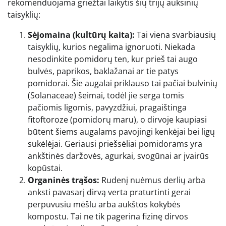
rekomenduojama griežtai laikytis šių trijų auksinių
taisyklių:
Sėjomaina (kultūrų kaita):
Tai viena svarbiausių
taisyklių, kurios negalima ignoruoti. Niekada
nesodinkite pomidorų ten, kur prieš tai augo
bulvės, paprikos, baklažanai ar tie patys
pomidorai. Šie augalai priklauso tai pačiai bulvinių
(Solanaceae) šeimai, todėl jie serga tomis
pačiomis ligomis, pavyzdžiui, pragaištinga
fitoftoroze (pomidorų maru), o dirvoje kaupiasi
būtent šiems augalams pavojingi kenkėjai bei ligų
sukėlėjai. Geriausi priešsėliai pomidorams yra
ankštinės daržovės, agurkai, svogūnai ar įvairūs
kopūstai.
Organinės trąšos:
Rudenį nuėmus derlių arba
anksti pavasarį dirvą verta praturtinti gerai
perpuvusiu mėšlu arba aukštos kokybės
kompostu. Tai ne tik pagerina fizinę dirvos