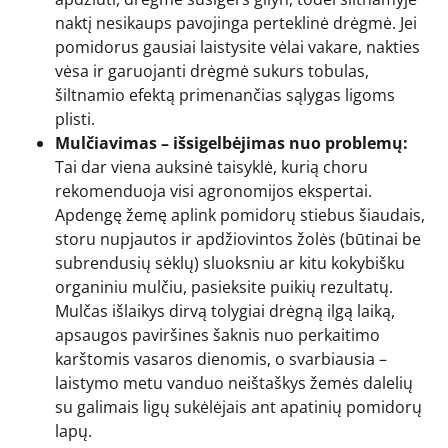
naktį nesikaups pavojinga perteklinė drėgmė. Jei
pomidorus gausiai laistysite vėlai vakare, nakties
vėsa ir garuojanti drėgmė sukurs tobulas,
šiltnamio efektą primenančias sąlygas ligoms
plisti.
Mulčiavimas – išsigelbėjimas nuo problemų:
Tai dar viena auksinė taisyklė, kurią choru
rekomenduoja visi agronomijos ekspertai.
Apdengę žemę aplink pomidorų stiebus šiaudais,
storu nupjautos ir apdžiovintos žolės (būtinai be
subrendusių sėklų) sluoksniu ar kitu kokybišku
organiniu mulčiu, pasieksite puikių rezultatų.
Mulčas išlaikys dirvą tolygiai drėgną ilgą laiką,
apsaugos paviršines šaknis nuo perkaitimo
karštomis vasaros dienomis, o svarbiausia –
laistymo metu vanduo neištaškys žemės dalelių
su galimais ligų sukėlėjais ant apatinių pomidorų
lapų.