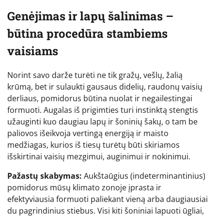
Genėjimas ir lapų šalinimas –
būtina procedūra stambiems
vaisiams
Norint savo darže turėti ne tik gražų, vešlų, žalią
krūmą, bet ir sulaukti gausaus didelių, raudonų vaisių
derliaus, pomidorus būtina nuolat ir negailestingai
formuoti. Augalas iš prigimties turi instinktą stengtis
užauginti kuo daugiau lapų ir šoninių šakų, o tam be
paliovos išeikvoja vertingą energiją ir maisto
medžiagas, kurios iš tiesų turėtų būti skiriamos
išskirtinai vaisių mezgimui, auginimui ir nokinimui.
Pažastų skabymas:
Aukštaūgius (indeterminantinius)
pomidorus mūsų klimato zonoje įprasta ir
efektyviausia formuoti paliekant vieną arba daugiausiai
du pagrindinius stiebus. Visi kiti šoniniai lapuoti ūgliai,