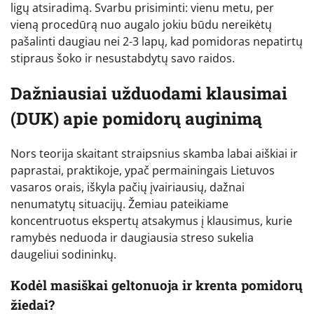
ligų atsiradimą. Svarbu prisiminti: vienu metu, per
vieną procedūrą nuo augalo jokiu būdu nereikėtų
pašalinti daugiau nei 2-3 lapų, kad pomidoras nepatirtų
stipraus šoko ir nesustabdytų savo raidos.
Dažniausiai užduodami klausimai
(DUK) apie pomidorų auginimą
Nors teorija skaitant straipsnius skamba labai aiškiai ir
paprastai, praktikoje, ypač permainingais Lietuvos
vasaros orais, iškyla pačių įvairiausių, dažnai
nenumatytų situacijų. Žemiau pateikiame
koncentruotus ekspertų atsakymus į klausimus, kurie
ramybės neduoda ir daugiausia streso sukelia
daugeliui sodininkų.
Kodėl masiškai geltonuoja ir krenta pomidorų
žiedai?