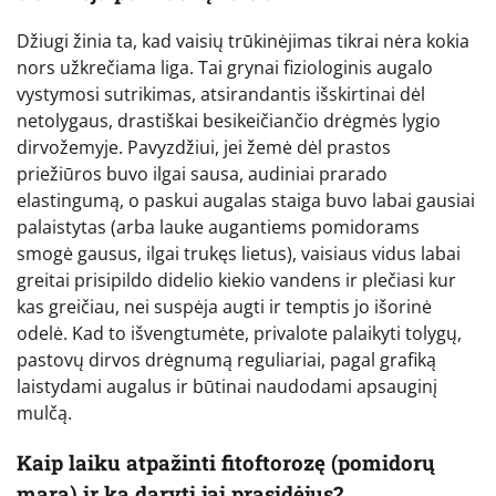
Džiugi žinia ta, kad vaisių trūkinėjimas tikrai nėra kokia
nors užkrečiama liga. Tai grynai fiziologinis augalo
vystymosi sutrikimas, atsirandantis išskirtinai dėl
netolygaus, drastiškai besikeičiančio drėgmės lygio
dirvožemyje. Pavyzdžiui, jei žemė dėl prastos
priežiūros buvo ilgai sausa, audiniai prarado
elastingumą, o paskui augalas staiga buvo labai gausiai
palaistytas (arba lauke augantiems pomidorams
smogė gausus, ilgai trukęs lietus), vaisiaus vidus labai
greitai prisipildo didelio kiekio vandens ir plečiasi kur
kas greičiau, nei suspėja augti ir temptis jo išorinė
odelė. Kad to išvengtumėte, privalote palaikyti tolygų,
pastovų dirvos drėgnumą reguliariai, pagal grafiką
laistydami augalus ir būtinai naudodami apsauginį
mulčą.
Kaip laiku atpažinti fitoftorozę (pomidorų
marą) ir ką daryti jai prasidėjus?