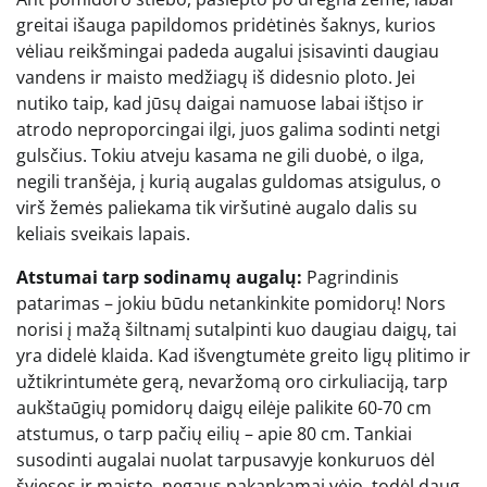
greitai išauga papildomos pridėtinės šaknys, kurios
vėliau reikšmingai padeda augalui įsisavinti daugiau
vandens ir maisto medžiagų iš didesnio ploto. Jei
nutiko taip, kad jūsų daigai namuose labai ištįso ir
atrodo neproporcingai ilgi, juos galima sodinti netgi
gulsčius. Tokiu atveju kasama ne gili duobė, o ilga,
negili tranšėja, į kurią augalas guldomas atsigulus, o
virš žemės paliekama tik viršutinė augalo dalis su
keliais sveikais lapais.
Atstumai tarp sodinamų augalų:
Pagrindinis
patarimas – jokiu būdu netankinkite pomidorų! Nors
norisi į mažą šiltnamį sutalpinti kuo daugiau daigų, tai
yra didelė klaida. Kad išvengtumėte greito ligų plitimo ir
užtikrintumėte gerą, nevaržomą oro cirkuliaciją, tarp
aukštaūgių pomidorų daigų eilėje palikite 60-70 cm
atstumus, o tarp pačių eilių – apie 80 cm. Tankiai
susodinti augalai nuolat tarpusavyje konkuruos dėl
šviesos ir maisto, negaus pakankamai vėjo, todėl daug