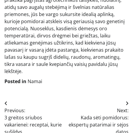
praktika pagrįstas agrotechnikos taisykles, nuolatinį,
atidų savo augalų stebėjimą ir švelnias natūralias
priemones, jūs be vargo sukursite idealią aplinką,
kurioje pomidorai atskleis visą geriausią savo genetinį
potencialą. Nuoseklus, kasdienis dėmesys oro
temperatūrai, dirvos drėgmei bei griežtas, laiku
atliekamas genėjimas užtikrins, kad kiekviena jūsų
pavasarį ir vasarą įdėta pastanga, kiekvienas prakaito
lašas su kaupu sugrįš didelių, raudonų, aromatingų,
tikra vasara ir saule kvepiančių vaisių pavidalu jūsų
lėkštėje.
Posted in
Namai
Navigacija
Previous:
Next:
tarp
3 greitos sriubos
Kada sėti pomidorus:
įrašų
vakarienei: receptai, kurie
ekspertų patarimai ir sėjos
sušildys
datos