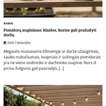
NAMAI
Pomidorų auginimas: klaidos, kurios gali pražudyti
derlių
2026 7 Balandžio
Mėgautis nuosavame šiltnamyje ar darže užaugintais,
saulės nubučiuotais, kvapniais ir sultingais pomidorais
yra ne vieno sodininko ir daržininko svajonė. Nors iš
pirmo žvilgsnio gali pasirodyti, […]