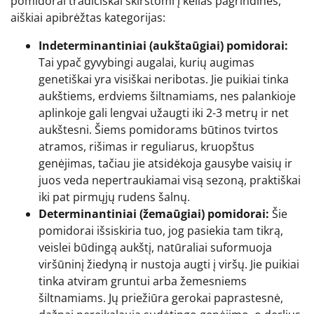
pomidorai tradiciškai skirstomi į kelias pagrindines,
aiškiai apibrėžtas kategorijas:
Indeterminantiniai (aukštaūgiai) pomidorai:
Tai ypač gyvybingi augalai, kurių augimas
genetiškai yra visiškai neribotas. Jie puikiai tinka
aukštiems, erdviems šiltnamiams, nes palankioje
aplinkoje gali lengvai užaugti iki 2-3 metrų ir net
aukštesni. Šiems pomidorams būtinos tvirtos
atramos, rišimas ir reguliarus, kruopštus
genėjimas, tačiau jie atsidėkoja gausybe vaisių ir
juos veda nepertraukiamai visą sezoną, praktiškai
iki pat pirmųjų rudens šalnų.
Determinantiniai (žemaūgiai) pomidorai:
Šie
pomidorai išsiskiria tuo, jog pasiekia tam tikrą,
veislei būdingą aukštį, natūraliai suformuoja
viršūninį žiedyną ir nustoja augti į viršų. Jie puikiai
tinka atviram gruntui arba žemesniems
šiltnamiams. Jų priežiūra gerokai paprastesnė,