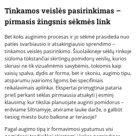
Tinkamos veislės pasirinkimas –
pirmasis žingsnis sėkmės link
Bet koks auginimo procesas ir jo sėkmė prasideda nuo
paties svarbiausio ir atsakingiausio sprendimo –
tinkamos veislės pasirinkimo. Šiuolaikinėje sėklų rinkoje
siūloma tūkstančiai skirtingų pomidorų veislių, kurios
skiriasi ne tik vizualinėmis savybėmis, tokiomis kaip
vaisių spalva, dydis ar forma, bet ir skoniu, augimo tipu,
atsparumu įvairioms ligoms bei specifiniais
reikalavimais aplinkai. Ekspertai primygtinai pataria
prieš perkant sėklas pirmiausia atsakyti į esminį
klausimą: kur tiksliai planuojate auginti pomidorus –
erdviame šiltnamyje, atvirame lauke darže, o galbūt
tiesiog miesto buto balkone ar terasoje?
Pagal augimo tipą ir formavimosi ypatumus visi