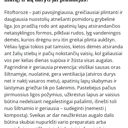
Fitoftorozė – pati pavojingiausia, greičiausiai plintanti ir
daugiausia nuostolių atnešanti pomidorų grybelinė
liga. Jos pradžią rodo ant apatinių lapų atsirandančios
netaisyklingos formos, pilkšvai rudos, lyg vandeningos
dėmės, kurios drėgnu oru itin greitai plinta aukštyn.
Vėliau lygiai tokios pat tamsios, kietos dėmės atsiranda
ant žalių stiebų ir pačių nokstančių vaisių, kol galiausiai
vos per kelias dienas supūva ir žūsta visas augalas.
Pagrindinė ir geriausia prevencija: visiškai sausas oras
šiltnamyje, nuolatinė, gera ventiliacija (atviros durys
net ir naktį vasaros metu), apatinių lapų skabymas ir
laistymas griežtai tik po šaknimis. Pastebėjus pačius
pirmuosius ligos požymius, užkrėstus lapus ar vaisius
būtina nedelsiant negailestingai pašalinti, išnešti toli
nuo šiltnamio ir geriausia – sudeginti (nemesti į
kompostą). Sveikas ar dar neužkrėstas augalo dalis
būtina skubiai nupurkšti vario preparatais arba