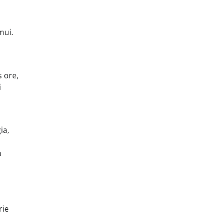
mui.
s ore,
i
ia,
a
rie