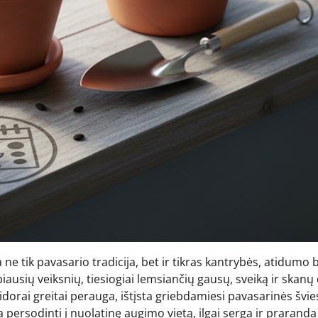
e tik pavasario tradicija, bet ir tikras kantrybės, atidumo 
iausių veiksnių, tiesiogiai lemsiančių gausų, sveiką ir skanų 
idorai greitai perauga, ištįsta griebdamiesi pavasarinės švi
ja persodinti į nuolatinę augimo vietą, ilgai serga ir praranda