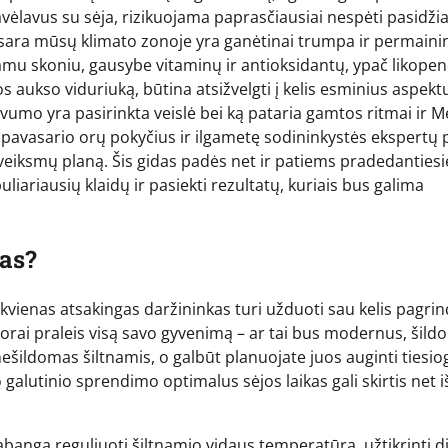
lavus su sėja, rizikuojama paprasčiausiai nespėti pasidžia
vasara mūsų klimato zonoje yra ganėtinai trumpa ir permaini
mu skoniu, gausybe vitaminų ir antioksidantų, ypač likopen
os aukso viduriuką, būtina atsižvelgti į kelis esminius aspekt
vumo yra pasirinkta veislė bei ką pataria gamtos ritmai ir M
 pavasario orų pokyčius ir ilgametę sodininkystės ekspertų p
ų veiksmų planą. Šis gidas padės net ir patiems pradedanties
iariausių klaidų ir pasiekti rezultatų, kuriais bus galima
kas?
ekvienas atsakingas daržininkas turi užduoti sau kelis pagrin
midorai praleis visą savo gyvenimą – ar tai bus modernus, šil
ešildomas šiltnamis, o galbūt planuojate juos auginti tiesio
galutinio sprendimo optimalus sėjos laikas gali skirtis net i
abangą reguliuoti šiltnamio vidaus temperatūrą, užtikrinti d