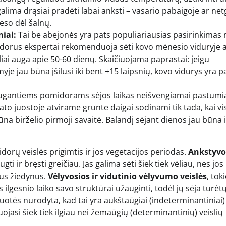
lima drąsiai pradėti labai anksti – vasario pabaigoje ar net
eso dėl šalnų.
miai:
Tai be abejonės yra pats populiariausias pasirinkimas
midorus ekspertai rekomenduoja sėti kovo mėnesio viduryje 
iai auga apie 50-60 dienų. Skaičiuojama paprastai: jeigu
je jau būna įšilusi iki bent +15 laipsnių, kovo vidurys yra p
gantiems pomidorams sėjos laikas neišvengiamai pastumi
o juostoje atvirame grunte daigai sodinami tik tada, kai vis
na birželio pirmoji savaitė. Balandį sėjant dienos jau būna i
orų veislės prigimtis ir jos vegetacijos periodas.
Ankstyvos
 ir bręsti greičiau. Jas galima sėti šiek tiek vėliau, nes jos 
ius žiedynus.
Vėlyvosios ir vidutinio vėlyvumo veislės
, tok
s ilgesnio laiko savo struktūrai užauginti, todėl jų sėja turėt
otės nurodyta, kad tai yra aukštaūgiai (indeterminantiniai)
ojasi šiek tiek ilgiau nei žemaūgių (determinantinių) veislių