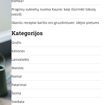
bomba?
Proginių suknelių nuoma Kaune: kaip išsirinkti tobulą
įvaizdį
Skanūs receptai karšto oro gruzdintuvei: idėjos pietums
Kategorijos
Grožis
Kelionės
Laisvalaikis
Maistas
Namai
Patarimai
Šeima
Sveikata