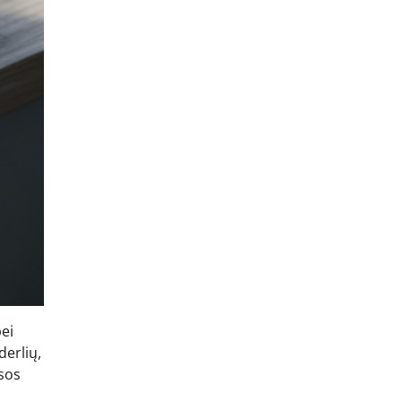
bei
derlių,
esos