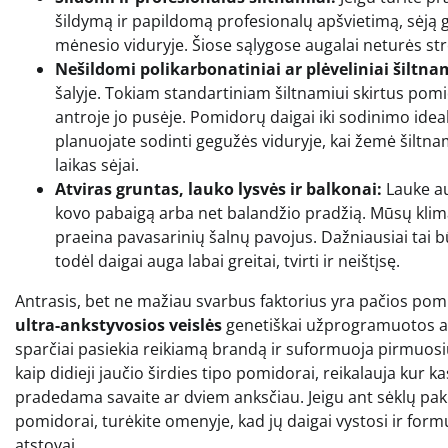
šildymą ir papildomą profesionalų apšvietimą, sėją ga
mėnesio viduryje. Šiose sąlygose augalai neturės str
Nešildomi polikarbonatiniai ar plėveliniai šiltna
šalyje. Tokiam standartiniam šiltnamiui skirtus po
antroje jo pusėje. Pomidorų daigai iki sodinimo ideal
planuojate sodinti gegužės viduryje, kai žemė šiltnamy
laikas sėjai.
Atviras gruntas, lauko lysvės ir balkonai:
Lauke au
kovo pabaigą arba net balandžio pradžią. Mūsų klimat
praeina pavasarinių šalnų pavojus. Dažniausiai tai bū
todėl daigai auga labai greitai, tvirti ir neištįsę.
Antrasis, bet ne mažiau svarbus faktorius yra pačios pomid
ultra-ankstyvosios veislės
genetiškai užprogramuotos augti
sparčiai pasiekia reikiamą brandą ir suformuoja pirmuos
kaip didieji jaučio širdies tipo pomidorai, reikalauja kur ka
pradedama savaite ar dviem anksčiau. Jeigu ant sėklų paku
pomidorai, turėkite omenyje, kad jų daigai vystosi ir formu
atstovai.