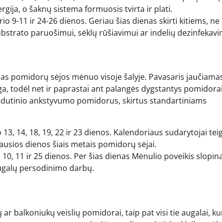
ija, o šaknų sistema formuosis tvirta ir plati.
io 9-11 ir 24-26 dienos. Geriau šias dienas skirti kitiems, ne
trato paruošimui, sėklų rūšiavimui ar indelių dezinfekavi
ias pomidorų sėjos mėnuo visoje šalyje. Pavasaris jaučiama
uga, todėl net ir paprastai ant palangės dygstantys pomidora
ėti vidutinio ankstyvumo pomidorus, skirtus standartiniams
13, 14, 18, 19, 22 ir 23 dienos. Kalendoriaus sudarytojai teig
iausios dienos šiais metais pomidorų sėjai.
10, 11 ir 25 dienos. Per šias dienas Mėnulio poveikis slopin
augalų persodinimo darbų.
r balkoniukų veislių pomidorai, taip pat visi tie augalai, ku