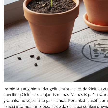
Pomidorų auginimas daugeliui mūsų šalies daržininkų yra n
specifinių žinių reikalaujantis menas. Vienas iš pačių svarb
yra tinkamo sėjos laiko parinkimas. Per anksti pasėti pom
likučių ir tampa itin lepūs. Tokie daigai labai sunkiai prigy