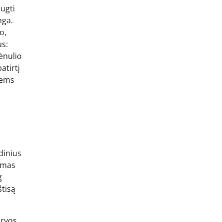
ugti
nga.
o,
us:
ėnulio
atirtį
iems
dinius
domas
g
štisą
irvos