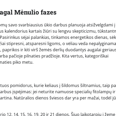
pagal Mėnulio fazes
mų savo svarbiausius ūkio darbus planuoja atsižvelgdami į
s kalendorius kartais žiūri su lengvu skepticizmu, tūkstant
Pasirinkus sėjai palankias, tinkamos energetikos dienas, sėk
žiai stipresni, atsparesni ligoms, o vėliau veda nepalyginama
 paprikos ir kiti virš žemės derlių duodantys augalai geriausi
arba pačioje pilnaties pradžioje. Kita vertus, kategoriškai
naties piko metu.
k tuos pomidorus, kurie keliaus į šildomus šiltnamius, taip pat
varbus įspėjimas: jei neturite namuose specialių fitolampų ir
artina. Natūralios dienos šviesos dar yra per mažai, todėl j
io 12, 14, 15, 16, 19, 20 ir 21 dienos. Šiuo laikotarpiu į žemę