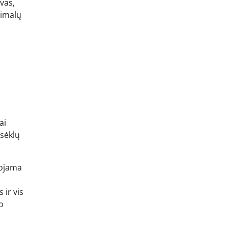
vas,
simalų
ai
 sėklų
uojama
 ir vis
o