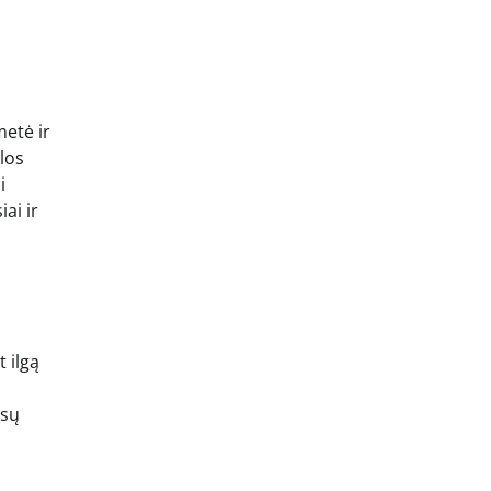
metė ir
los
i
ai ir
 ilgą
ūsų