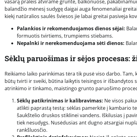
vasarą praleis atvirame grunte, balkonuose, pakabinamuose
balandžio mėnesį sudygę daigai auga fenomenaliai greita
kiekį natūralios saulės šviesos jie labai greitai pasiveja k
Palankios ir rekomenduojamos dienos sėjai:
Balan
formuotis tvirtiems, trumpiems stiebams.
Nepalnki ir nerekomenduojama sėti dienos:
Balan
Sėklų paruošimas ir sėjos procesas: ž
Reikiamo laiko parinkimas tėra tik pusė viso darbo. Tam, k
būtų tvirti ir sveiki, būtina laikytis teisingos ir išbandyt
atrinkimo ir tinkamo, maistingo grunto paruošimo proce
Sėklų patikrinimas ir kalibravimas:
Ne visos pakuo
atlikti paprastą testą: sėklas pamerkite į kambario 
šaukštelio druskos stiklinei vandens. Iškilusias į pav
tiek nesudygs. Nusėdusias ant dugno atsargiai nupla
rankšluosčio.