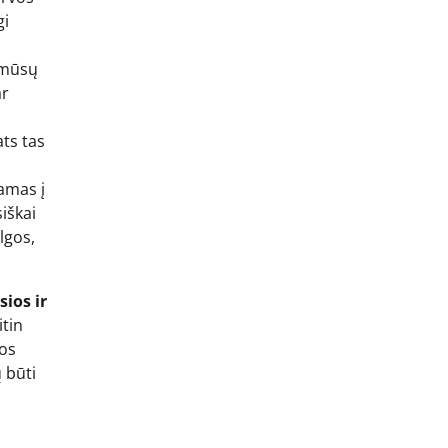
gi
 mūsų
ar
ats tas
amas į
iškai
lgos,
ios ir
itin
ios
ų būti