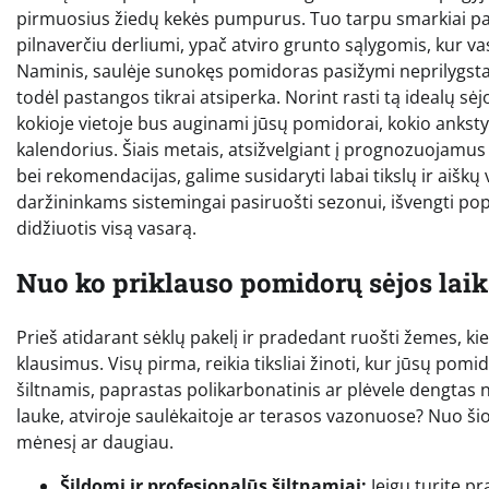
pirmuosius žiedų kekės pumpurus. Tuo tarpu smarkiai pavė
pilnaverčiu derliumi, ypač atviro grunto sąlygomis, kur 
Naminis, saulėje sunokęs pomidoras pasižymi neprilygsta
todėl pastangos tikrai atsiperka. Norint rasti tą idealų sėj
kokioje vietoje bus auginami jūsų pomidorai, kokio anksty
kalendorius. Šiais metais, atsižvelgiant į prognozuojamus
bei rekomendacijas, galime susidaryti labai tikslų ir aišk
daržininkams sistemingai pasiruošti sezonui, išvengti popul
didžiuotis visą vasarą.
Nuo ko priklauso pomidorų sėjos lai
Prieš atidarant sėklų pakelį ir pradedant ruošti žemes, ki
klausimus. Visų pirma, reikia tiksliai žinoti, kur jūsų po
šiltnamis, paprastas polikarbonatinis ar plėvele dengtas n
lauke, atviroje saulėkaitoje ar terasos vazonuose? Nuo šio 
mėnesį ar daugiau.
Šildomi ir profesionalūs šiltnamiai:
Jeigu turite pr