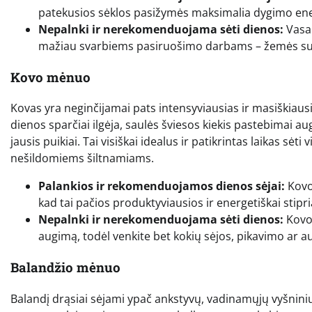
patekusios sėklos pasižymės maksimalia dygimo energ
Nepalnki ir nerekomenduojama sėti dienos:
Vasar
mažiau svarbiems pasiruošimo darbams – žemės subs
Kovo mėnuo
Kovas yra neginčijamai pats intensyviausias ir masiškiaus
dienos sparčiai ilgėja, saulės šviesos kiekis pastebimai a
jausis puikiai. Tai visiškai idealus ir patikrintas laikas s
nešildomiems šiltnamiams.
Palankios ir rekomenduojamos dienos sėjai:
Kovo 
kad tai pačios produktyviausios ir energetiškai stipr
Nepalnki ir nerekomenduojama sėti dienos:
Kovo 
augimą, todėl venkite bet kokių sėjos, pikavimo ar 
Balandžio mėnuo
Balandį drąsiai sėjami ypač ankstyvų, vadinamųjų vyšninių a