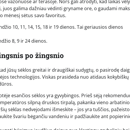
 vazonuose ar terasoje. Nors gali atrodyti, kad laikas vėly
i, juos galima dažniau vėdinti gryname ore, o gaudami mak
ovo mėnesį sėtus savo favoritus.
džio 10, 11, 14, 15, 18 ir 19 dienos. Tai geriausios dienos
džio 8, 9 ir 24 dienos.
ingsnis po žingsnio
ad jūsų sėklos greitai ir draugiškai sudygtų, o pasirodę daig
os sėjos technologijos. Viskas prasideda nuo atidaus kokybiškų
dūros.
tėje esančios sėklos yra gyvybingos. Prieš sėją rekomend
temperatūros silpną druskos tirpalą, pakanka vieno arbatinio
iršių sėklas nedvejodami išmeskite – jos yra tuščios, pažeistos
ukite švariu bėgančiu vandeniu ir padžiaukite ant popierini