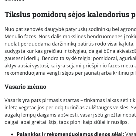
Tikslus pomidorų sėjos kalendorius 
Nuo pat senovės daugybė patyrusių sodininkų bei agrono
Mėnulio fazes. Nors dalis mokslinės bendruomenės į tokiu
nuolat perduodama daržininkų patirtis rodo visai ką kita. 
sudygsta kur kas greičiau ir tolygiau, daigai būna akivaizd
gausesnį derlių. Bendra taisyklė teigia: pomidorai, agurkai,
aktyviausiai vystosi, kai yra sėjami priešpilnio fazės metu 
rekomenduojama vengti sėjos per jaunatį arba kritiniu pil
Vasario mėnuo
Vasaris yra pats pirmasis startas – tinkamas laikas sėti ti
ir lėtą vegetacijos periodą turinčias aukštaūges veisles. S
augalų lempų daigams apšviesti, vasarį sėti griežtai nepat
daigai labai greitai ištįs, taps ploni kaip siūlai ir nusilps.
Palankios ir rekomenduojamos dienos sėjai:
Vasar