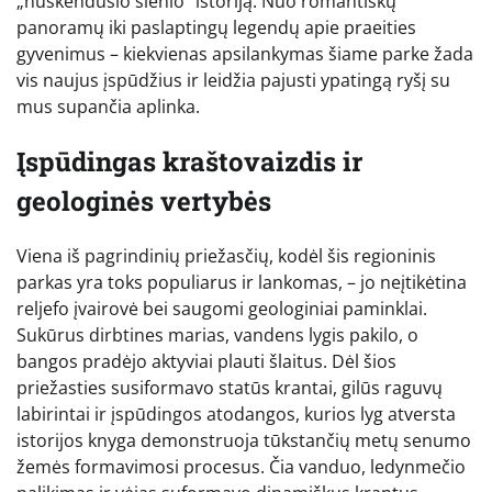
„nuskendusio slėnio“ istoriją. Nuo romantiškų
panoramų iki paslaptingų legendų apie praeities
gyvenimus – kiekvienas apsilankymas šiame parke žada
vis naujus įspūdžius ir leidžia pajusti ypatingą ryšį su
mus supančia aplinka.
Įspūdingas kraštovaizdis ir
geologinės vertybės
Viena iš pagrindinių priežasčių, kodėl šis regioninis
parkas yra toks populiarus ir lankomas, – jo neįtikėtina
reljefo įvairovė bei saugomi geologiniai paminklai.
Sukūrus dirbtines marias, vandens lygis pakilo, o
bangos pradėjo aktyviai plauti šlaitus. Dėl šios
priežasties susiformavo statūs krantai, gilūs raguvų
labirintai ir įspūdingos atodangos, kurios lyg atversta
istorijos knyga demonstruoja tūkstančių metų senumo
žemės formavimosi procesus. Čia vanduo, ledynmečio