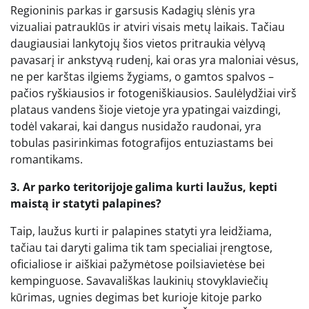
Regioninis parkas ir garsusis Kadagių slėnis yra
vizualiai patrauklūs ir atviri visais metų laikais. Tačiau
daugiausiai lankytojų šios vietos pritraukia vėlyvą
pavasarį ir ankstyvą rudenį, kai oras yra maloniai vėsus,
ne per karštas ilgiems žygiams, o gamtos spalvos –
pačios ryškiausios ir fotogeniškiausios. Saulėlydžiai virš
plataus vandens šioje vietoje yra ypatingai vaizdingi,
todėl vakarai, kai dangus nusidažo raudonai, yra
tobulas pasirinkimas fotografijos entuziastams bei
romantikams.
3. Ar parko teritorijoje galima kurti laužus, kepti
maistą ir statyti palapines?
Taip, laužus kurti ir palapines statyti yra leidžiama,
tačiau tai daryti galima tik tam specialiai įrengtose,
oficialiose ir aiškiai pažymėtose poilsiavietėse bei
kempinguose. Savavališkas laukinių stovyklaviečių
kūrimas, ugnies degimas bet kurioje kitoje parko