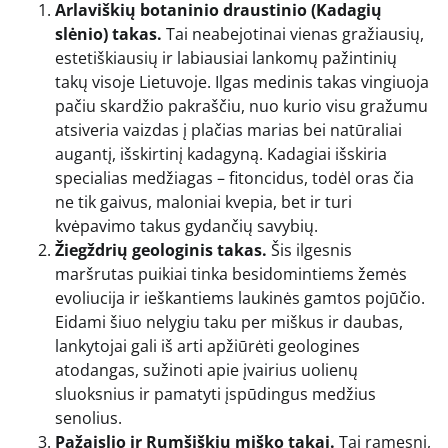
Arlaviškių botaninio draustinio (Kadagių
slėnio) takas.
Tai neabejotinai vienas gražiausių,
estetiškiausių ir labiausiai lankomų pažintinių
takų visoje Lietuvoje. Ilgas medinis takas vingiuoja
pačiu skardžio pakraščiu, nuo kurio visu gražumu
atsiveria vaizdas į plačias marias bei natūraliai
augantį, išskirtinį kadagyną. Kadagiai išskiria
specialias medžiagas – fitoncidus, todėl oras čia
ne tik gaivus, maloniai kvepia, bet ir turi
kvėpavimo takus gydančių savybių.
Žiegždrių geologinis takas.
Šis ilgesnis
maršrutas puikiai tinka besidomintiems žemės
evoliucija ir ieškantiems laukinės gamtos pojūčio.
Eidami šiuo nelygiu taku per miškus ir daubas,
lankytojai gali iš arti apžiūrėti geologines
atodangas, sužinoti apie įvairius uolienų
sluoksnius ir pamatyti įspūdingus medžius
senolius.
Pažaislio ir Rumšiškių miško takai.
Tai ramesni,