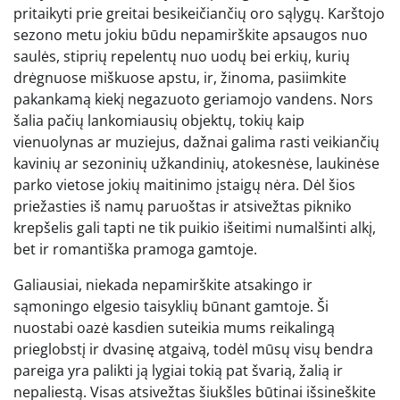
pritaikyti prie greitai besikeičiančių oro sąlygų. Karštojo
sezono metu jokiu būdu nepamirškite apsaugos nuo
saulės, stiprių repelentų nuo uodų bei erkių, kurių
drėgnuose miškuose apstu, ir, žinoma, pasiimkite
pakankamą kiekį negazuoto geriamojo vandens. Nors
šalia pačių lankomiausių objektų, tokių kaip
vienuolynas ar muziejus, dažnai galima rasti veikiančių
kavinių ar sezoninių užkandinių, atokesnėse, laukinėse
parko vietose jokių maitinimo įstaigų nėra. Dėl šios
priežasties iš namų paruoštas ir atsivežtas pikniko
krepšelis gali tapti ne tik puikio išeitimi numalšinti alkį,
bet ir romantiška pramoga gamtoje.
Galiausiai, niekada nepamirškite atsakingo ir
sąmoningo elgesio taisyklių būnant gamtoje. Ši
nuostabi oazė kasdien suteikia mums reikalingą
prieglobstį ir dvasinę atgaivą, todėl mūsų visų bendra
pareiga yra palikti ją lygiai tokią pat švarią, žalią ir
nepaliestą. Visas atsivežtas šiukšles būtinai išsineškite