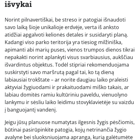
išvykai
Norint pilnavertiškai, be streso ir patogiai išnaudoti
savo laiką šioje unikalioje erdvėje, verta iš anksto
atidžiai apgalvoti kelionės detales ir susidaryti planą.
Kadangi viso parko teritorija yra tiesiog milžiniška,
apimanti abi marių puses, vienos trumpos dienos tikrai
nepakakti norint aplankyti visus svarbiausius, aukščiau
išvardintus objektus. Todėl stipriai rekomenduojama
suskirstyti savo maršrutą pagal tai, ko tą dieną
labiausiai trokštate – ar norite daugiau laiko praleisti
aktyviai žygiuodami ir prakaituodami miško takais, ar
labiau domitės ramiu kultūriniu paveldu, vienuolyno
lankymu ir sėsliu laiko leidimu stovyklavietėje su vaizdu
į banguojantį vandenį.
Jeigu jūsų planuose numatytas ilgesnis žygis pėsčiomis,
būtinai pasirūpinkite patogia, kojų netrinančia žygio
avalyne bei sluoksniuojama apranga, kurią galėtumėte