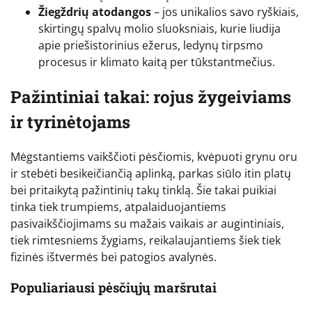
Žiegždrių atodangos
– jos unikalios savo ryškiais,
skirtingų spalvų molio sluoksniais, kurie liudija
apie priešistorinius ežerus, ledynų tirpsmo
procesus ir klimato kaitą per tūkstantmečius.
Pažintiniai takai: rojus žygeiviams
ir tyrinėtojams
Mėgstantiems vaikščioti pėsčiomis, kvėpuoti grynu oru
ir stebėti besikeičiančią aplinką, parkas siūlo itin platų
bei pritaikytą pažintinių takų tinklą. Šie takai puikiai
tinka tiek trumpiems, atpalaiduojantiems
pasivaikščiojimams su mažais vaikais ar augintiniais,
tiek rimtesniems žygiams, reikalaujantiems šiek tiek
fizinės ištvermės bei patogios avalynės.
Populiariausi pėsčiųjų maršrutai