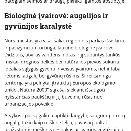
patogiam šeimos ar draugų piknikui gamtos apsuptyje.
Biologinė įvairovė: augalijos ir
gyvūnijos karalystė
Nors miestas yra visai šalia, regioninis parkas išsiskiria
ir pasižymi itin turtinga, laukine biologine įvairove.
Didžiulis, atviras vandens plotas ir jį supantys tankūs
miškai, drėgnos pelkės bei natūralios pievos sukuria
idealias sąlygas gyventi ir veistis įvairioms, net ir labai
retoms, augalų bei gyvūnų rūšims. Ši reikšminga
teritorija yra pelnytai įtraukta į Europos ekologinio
tinklo „Natura 2000“ sąrašą, siekiant išsaugoti
nykstančias paukščių ir jų buveinių rūšis nuo
urbanizacijos poveikio.
Atvykus į parką galima aptikti daugybę saugomų ir retų
augalų, tokių kaip miškinė lelija, pavasarį baltai
pražystantis meškinis česnakas ar įvairios gegužraibių