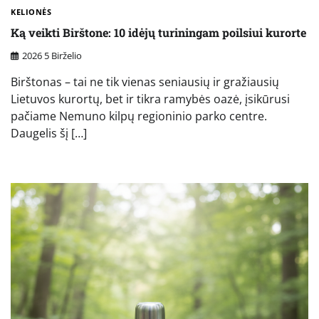
KELIONĖS
Ką veikti Birštone: 10 idėjų turiningam poilsiui kurorte
2026 5 Birželio
Birštonas – tai ne tik vienas seniausių ir gražiausių
Lietuvos kurortų, bet ir tikra ramybės oazė, įsikūrusi
pačiame Nemuno kilpų regioninio parko centre.
Daugelis šį […]