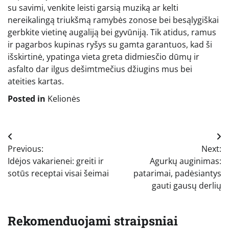
su savimi, venkite leisti garsią muziką ar kelti
nereikalingą triukšmą ramybės zonose bei besąlygiškai
gerbkite vietinę augaliją bei gyvūniją. Tik atidus, ramus
ir pagarbos kupinas ryšys su gamta garantuos, kad ši
išskirtinė, ypatinga vieta greta didmiesčio dūmų ir
asfalto dar ilgus dešimtmečius džiugins mus bei
ateities kartas.
Posted in
Kelionės
Navigacija
Previous:
Next:
tarp
Idėjos vakarienei: greiti ir
Agurkų auginimas:
įrašų
sotūs receptai visai šeimai
patarimai, padėsiantys
gauti gausų derlių
Rekomenduojami straipsniai