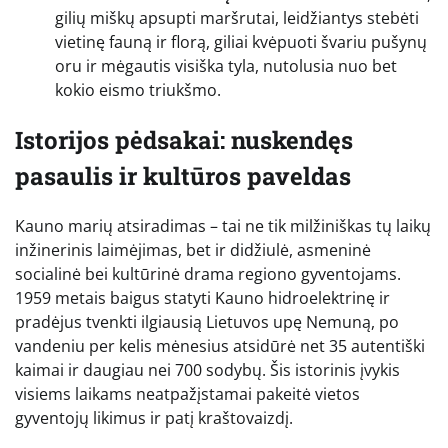
gilių miškų apsupti maršrutai, leidžiantys stebėti
vietinę fauną ir florą, giliai kvėpuoti švariu pušynų
oru ir mėgautis visiška tyla, nutolusia nuo bet
kokio eismo triukšmo.
Istorijos pėdsakai: nuskendęs
pasaulis ir kultūros paveldas
Kauno marių atsiradimas – tai ne tik milžiniškas tų laikų
inžinerinis laimėjimas, bet ir didžiulė, asmeninė
socialinė bei kultūrinė drama regiono gyventojams.
1959 metais baigus statyti Kauno hidroelektrinę ir
pradėjus tvenkti ilgiausią Lietuvos upę Nemuną, po
vandeniu per kelis mėnesius atsidūrė net 35 autentiški
kaimai ir daugiau nei 700 sodybų. Šis istorinis įvykis
visiems laikams neatpažįstamai pakeitė vietos
gyventojų likimus ir patį kraštovaizdį.