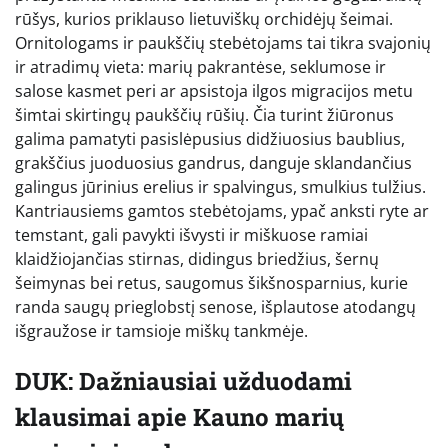
rūšys, kurios priklauso lietuviškų orchidėjų šeimai.
Ornitologams ir paukščių stebėtojams tai tikra svajonių
ir atradimų vieta: marių pakrantėse, seklumose ir
salose kasmet peri ar apsistoja ilgos migracijos metu
šimtai skirtingų paukščių rūšių. Čia turint žiūronus
galima pamatyti pasislėpusius didžiuosius baublius,
grakščius juoduosius gandrus, danguje sklandančius
galingus jūrinius erelius ir spalvingus, smulkius tulžius.
Kantriausiems gamtos stebėtojams, ypač anksti ryte ar
temstant, gali pavykti išvysti ir miškuose ramiai
klaidžiojančias stirnas, didingus briedžius, šernų
šeimynas bei retus, saugomus šikšnosparnius, kurie
randa saugų prieglobstį senose, išplautose atodangų
išgraužose ir tamsioje miškų tankmėje.
DUK: Dažniausiai užduodami
klausimai apie Kauno marių