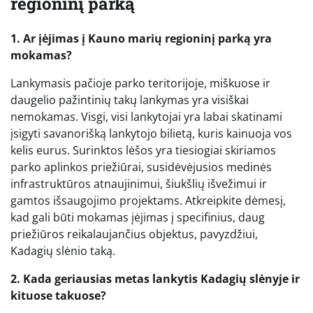
regioninį parką
1. Ar įėjimas į Kauno marių regioninį parką yra
mokamas?
Lankymasis pačioje parko teritorijoje, miškuose ir
daugelio pažintinių takų lankymas yra visiškai
nemokamas. Visgi, visi lankytojai yra labai skatinami
įsigyti savanorišką lankytojo bilietą, kuris kainuoja vos
kelis eurus. Surinktos lėšos yra tiesiogiai skiriamos
parko aplinkos priežiūrai, susidėvėjusios medinės
infrastruktūros atnaujinimui, šiukšlių išvežimui ir
gamtos išsaugojimo projektams. Atkreipkite dėmesį,
kad gali būti mokamas įėjimas į specifinius, daug
priežiūros reikalaujančius objektus, pavyzdžiui,
Kadagių slėnio taką.
2. Kada geriausias metas lankytis Kadagių slėnyje ir
kituose takuose?