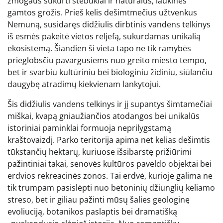
žmogaus sukurti stebuklai ir natūralus, laukinės
gamtos grožis. Prieš kelis dešimtmečius užtvenkus
Nemuną, susidaręs didžiulis dirbtinis vandens telkinys
iš esmės pakeitė vietos reljefą, sukurdamas unikalią
ekosistemą. Šiandien ši vieta tapo ne tik ramybės
prieglobsčiu pavargusiems nuo greito miesto tempo,
bet ir svarbiu kultūriniu bei biologiniu židiniu, siūlančiu
daugybę atradimų kiekvienam lankytojui.
Šis didžiulis vandens telkinys ir jį supantys šimtamečiai
miškai, kvapą gniaužiančios atodangos bei unikalūs
istoriniai paminklai formuoja neprilygstamą
kraštovaizdį. Parko teritorija apima net kelias dešimtis
tūkstančių hektarų, kuriuose išsibarstę prižiūrimi
pažintiniai takai, senovės kultūros paveldo objektai bei
erdvios rekreacinės zonos. Tai erdvė, kurioje galima ne
tik trumpam pasislėpti nuo betoninių džiunglių keliamo
streso, bet ir giliau pažinti mūsų šalies geologinę
evoliuciją, botanikos paslaptis bei dramatišką