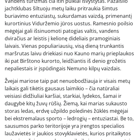
Vandens turizmas čia itin puikiai išvystytas. Pažaislio
jachtklubas šiltuoju metų laiku pritraukia šimtus
buriavimo entuziastų, sukurdamas vaizdą, primenantį
kurortinius Viduržemio jūros uostus. Ramesnio poilsio
mėgėjai gali išsinuomoti patogias valtis, vandens
dviračius ar leistis į kelionę dideliais pramoginiais
laivais. Vienas populiariausių, visą dieną trunkantis
maršrutas laivu driekiasi nuo Kauno marių prieplaukos
iki pat Birštono kurorto, leidžiantis iš denio grožėtis
nepaliestais ir įspūdingais Nemuno kilpų vaizdais.
Žvejai mariose taip pat nenuobodžiauja ir visais metų
laikais gali tikėtis gausaus laimikio – čia natūraliai
veisiasi didžiuliai karšiai, starkiai, lydekos, šamai ir
daugybė kitų žuvų rūšių. Žiemą, kai marias sukausto
storas ledas, erdvę užpildo poledinės žūklės mėgėjai
bei ekstremalaus sporto – ledrogių – entuziastai. Be to,
sausumos parko teritorijoje yra įrengtos specialios
laužavietės ir jaukios stovyklavietės, kurios pritaikytos