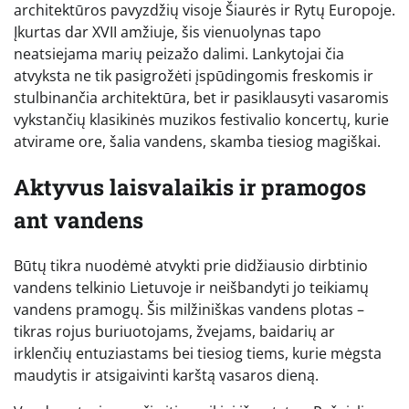
architektūros pavyzdžių visoje Šiaurės ir Rytų Europoje.
Įkurtas dar XVII amžiuje, šis vienuolynas tapo
neatsiejama marių peizažo dalimi. Lankytojai čia
atvyksta ne tik pasigrožėti įspūdingomis freskomis ir
stulbinančia architektūra, bet ir pasiklausyti vasaromis
vykstančių klasikinės muzikos festivalio koncertų, kurie
atvirame ore, šalia vandens, skamba tiesiog magiškai.
Aktyvus laisvalaikis ir pramogos
ant vandens
Būtų tikra nuodėmė atvykti prie didžiausio dirbtinio
vandens telkinio Lietuvoje ir neišbandyti jo teikiamų
vandens pramogų. Šis milžiniškas vandens plotas –
tikras rojus buriuotojams, žvejams, baidarių ar
irklenčių entuziastams bei tiesiog tiems, kurie mėgsta
maudytis ir atsigaivinti karštą vasaros dieną.