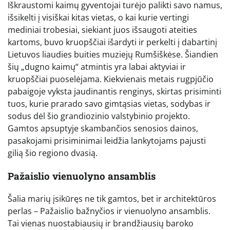
Iškraustomi kaimų gyventojai turėjo palikti savo namus,
išsikelti į visiškai kitas vietas, o kai kurie vertingi
mediniai trobesiai, siekiant juos išsaugoti ateities
kartoms, buvo kruopščiai išardyti ir perkelti į dabartinį
Lietuvos liaudies buities muziejų Rumšiškėse. Šiandien
šių „dugno kaimų“ atmintis yra labai aktyviai ir
kruopščiai puoselėjama. Kiekvienais metais rugpjūčio
pabaigoje vyksta jaudinantis renginys, skirtas prisiminti
tuos, kurie prarado savo gimtąsias vietas, sodybas ir
sodus dėl šio grandiozinio valstybinio projekto.
Gamtos apsuptyje skambančios senosios dainos,
pasakojami prisiminimai leidžia lankytojams pajusti
gilią šio regiono dvasią.
Pažaislio vienuolyno ansamblis
Šalia marių įsikūręs ne tik gamtos, bet ir architektūros
perlas – Pažaislio bažnyčios ir vienuolyno ansamblis.
Tai vienas nuostabiausių ir brandžiausių baroko