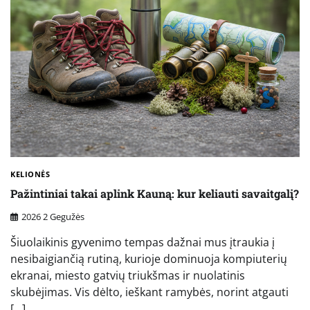
KELIONĖS
Pažintiniai takai aplink Kauną: kur keliauti savaitgalį?
2026 2 Gegužės
Šiuolaikinis gyvenimo tempas dažnai mus įtraukia į
nesibaigiančią rutiną, kurioje dominuoja kompiuterių
ekranai, miesto gatvių triukšmas ir nuolatinis
skubėjimas. Vis dėlto, ieškant ramybės, norint atgauti
[…]