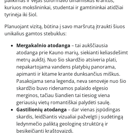
palikimas ir vėjas suformavo dinamiškus krantus,
kuriuos mokslininkai, studentai ir gamtininkai atidžiai
tyrinėja iki šiol.
Planuojant vizitą, būtina į savo maršrutą įtraukti šiuos
unikalius gamtos stebuklus:
Mergakalnio atodanga
– tai aukščiausia
atodanga prie Kauno marių, siekianti keliasdešimt
metrų aukštį. Nuo šio skardžio atsiveria plati,
nepakartojama vandens platybių panorama,
apimanti ir kitame krante dunksančius miškus.
Pasakojama sena legenda, neva senovėje nuo šio
skardžio buvo ridenamos palaido elgesio
merginos, tačiau šiandien tai tiesiog viena
geriausių vietų romantiškai palydėti saulę.
Gastilionių atodanga
– dar vienas įspūdingas
skardis, leidžiantis vizualiai pažvelgti į sudėtingą
ledynmečio paliktą geologinę struktūrą ir
besikeičiantį kraštovaizdį.