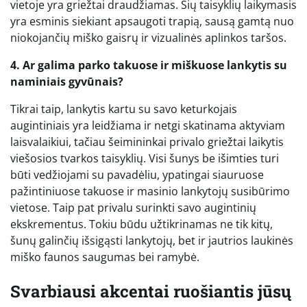
vietoje yra griežtai draudžiamas. Šių taisyklių laikymasis
yra esminis siekiant apsaugoti trapią, sausą gamtą nuo
niokojančių miško gaisrų ir vizualinės aplinkos taršos.
4. Ar galima parko takuose ir miškuose lankytis su
naminiais gyvūnais?
Tikrai taip, lankytis kartu su savo keturkojais
augintiniais yra leidžiama ir netgi skatinama aktyviam
laisvalaikiui, tačiau šeimininkai privalo griežtai laikytis
viešosios tvarkos taisyklių. Visi šunys be išimties turi
būti vedžiojami su pavadėliu, ypatingai siauruose
pažintiniuose takuose ir masinio lankytojų susibūrimo
vietose. Taip pat privalu surinkti savo augintinių
ekskrementus. Tokiu būdu užtikrinamas ne tik kitų,
šunų galinčių išsigąsti lankytojų, bet ir jautrios laukinės
miško faunos saugumas bei ramybė.
Svarbiausi akcentai ruošiantis jūsų