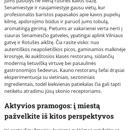
jums pasiūlys ne vieną rūšinės kavos oazę.
Senamiestyje ir naujamiestyje gausu vietų, kur
profesionalūs baristos papasakos apie kavos pupelių
kilmę, apdorojimo būdus ir paruoš jums tobulą,
aromatingą gėrimą. Pietums ar vakarienei verta nerti į
siauras Senamiesčio gatveles, ypatingai aplink Vilniaus
gatvę ir Rotušės aikštę. Čia rasite visko: nuo
autentiškos neapolietiškos picos, gaminamos malkinėje
krosnyje, iki aukštosios klasės restoranų, siūlančių
modernią lietuvišką virtuvę bei pasaulinės
gastronomijos šedevrus. Kauno restoranų šefai drąsiai
eksperimentuoja su vietiniais, sezoniniais
ingredientais, todėl kiekvienas patiekalas čia gali tapti
netikėtu atradimu jūsų skonio receptoriams.
Aktyvios pramogos: į miestą
pažvelkite iš kitos perspektyvos