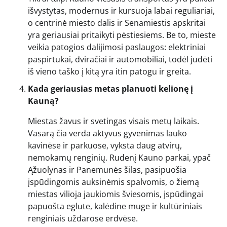
išvystytas, modernus ir kursuoja labai reguliariai,
o centrinė miesto dalis ir Senamiestis apskritai
yra geriausiai pritaikyti pėstiesiems. Be to, mieste
veikia patogios dalijimosi paslaugos: elektriniai
paspirtukai, dviračiai ir automobiliai, todėl judėti
iš vieno taško į kitą yra itin patogu ir greita.
Kada geriausias metas planuoti kelionę į
Kauną?
Miestas žavus ir svetingas visais metų laikais.
Vasarą čia verda aktyvus gyvenimas lauko
kavinėse ir parkuose, vyksta daug atvirų,
nemokamų renginių. Rudenį Kauno parkai, ypač
Ąžuolynas ir Panemunės šilas, pasipuošia
įspūdingomis auksinėmis spalvomis, o žiemą
miestas vilioja jaukiomis šviesomis, įspūdingai
papuošta eglute, kalėdine muge ir kultūriniais
renginiais uždarose erdvėse.