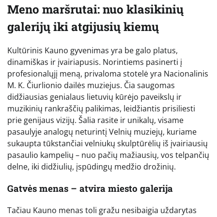
Meno maršrutai: nuo klasikinių
galerijų iki atgijusių kiemų
Kultūrinis Kauno gyvenimas yra be galo platus,
dinamiškas ir įvairiapusis. Norintiems pasinerti į
profesionalųjį meną, privaloma stotelė yra Nacionalinis
M. K. Čiurlionio dailės muziejus. Čia saugomas
didžiausias genialaus lietuvių kūrėjo paveikslų ir
muzikinių rankraščių palikimas, leidžiantis prisiliesti
prie genijaus vizijų. Šalia rasite ir unikalų, visame
pasaulyje analogų neturintį Velnių muziejų, kuriame
sukaupta tūkstančiai velniukų skulptūrėlių iš įvairiausių
pasaulio kampelių – nuo pačių mažiausių, vos telpančių
delne, iki didžiulių, įspūdingų medžio drožinių.
Gatvės menas – atvira miesto galerija
Tačiau Kauno menas toli gražu nesibaigia uždarytas