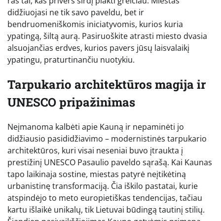
ras tai, kas privers širdį plakti greičiau. Miestas
didžiuojasi ne tik savo paveldu, bet ir
bendruomeniškomis iniciatyvomis, kurios kuria
ypatingą, šiltą aurą. Pasiruoškite atrasti miesto dvasia
alsuojančias erdves, kurios pavers jūsų laisvalaikį
ypatingu, praturtinančiu nuotykiu.
Tarpukario architektūros magija ir
UNESCO pripažinimas
Neįmanoma kalbėti apie Kauną ir nepaminėti jo
didžiausio pasididžiavimo – modernistinės tarpukario
architektūros, kuri visai neseniai buvo įtraukta į
prestižinį UNESCO Pasaulio paveldo sąrašą. Kai Kaunas
tapo laikinaja sostine, miestas patyrė neįtikėtiną
urbanistinę transformaciją. Čia iškilo pastatai, kurie
atspindėjo to meto europietiškas tendencijas, tačiau
kartu išlaikė unikalų, tik Lietuvai būdingą tautinį stilių.