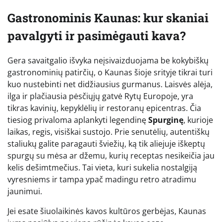
Gastronominis Kaunas: kur skaniai
pavalgyti ir pasimėgauti kava?
Gera savaitgalio išvyka neįsivaizduojama be kokybiškų
gastronominių patirčių, o Kaunas šioje srityje tikrai turi
kuo nustebinti net didžiausius gurmanus. Laisvės alėja,
ilga ir plačiausia pėsčiųjų gatvė Rytų Europoje, yra
tikras kavinių, kepyklėlių ir restoranų epicentras. Čia
tiesiog privaloma aplankyti legendinę
Spurginę
, kurioje
laikas, regis, visiškai sustojo. Prie senutėlių, autentiškų
staliukų galite paragauti šviežių, ką tik aliejuje iškeptų
spurgų su mėsa ar džemu, kurių receptas nesikeičia jau
kelis dešimtmečius. Tai vieta, kuri sukelia nostalgiją
vyresniems ir tampa ypač madingu retro atradimu
jaunimui.
Jei esate šiuolaikinės kavos kultūros gerbėjas, Kaunas