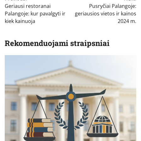
tarp
Geriausi restoranai
Pusryčiai Palangoje:
įrašų
Palangoje: kur pavalgyti ir
geriausios vietos ir kainos
kiek kainuoja
2024 m.
Rekomenduojami straipsniai