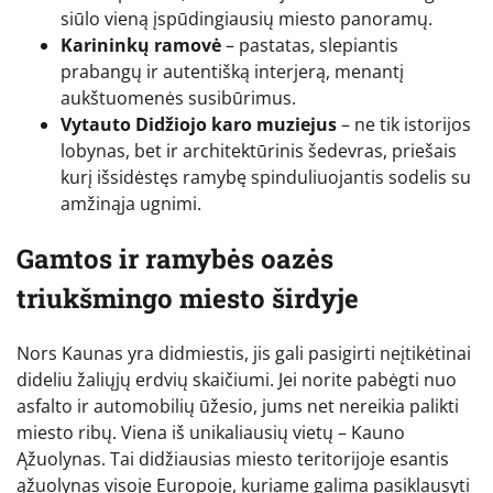
siūlo vieną įspūdingiausių miesto panoramų.
Karininkų ramovė
– pastatas, slepiantis
prabangų ir autentišką interjerą, menantį
aukštuomenės susibūrimus.
Vytauto Didžiojo karo muziejus
– ne tik istorijos
lobynas, bet ir architektūrinis šedevras, priešais
kurį išsidėstęs ramybę spinduliuojantis sodelis su
amžinąja ugnimi.
Gamtos ir ramybės oazės
triukšmingo miesto širdyje
Nors Kaunas yra didmiestis, jis gali pasigirti neįtikėtinai
dideliu žaliųjų erdvių skaičiumi. Jei norite pabėgti nuo
asfalto ir automobilių ūžesio, jums net nereikia palikti
miesto ribų. Viena iš unikaliausių vietų – Kauno
Ąžuolynas. Tai didžiausias miesto teritorijoje esantis
ąžuolynas visoje Europoje, kuriame galima pasiklausyti