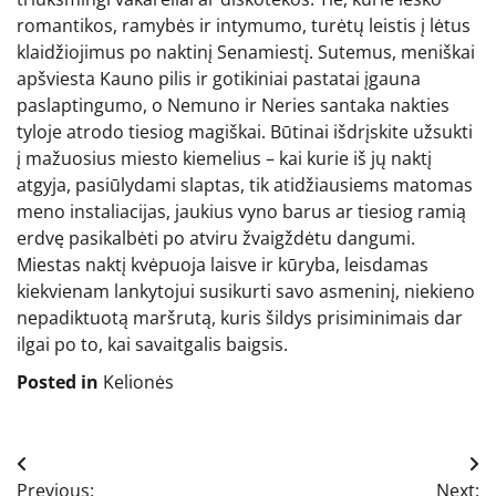
romantikos, ramybės ir intymumo, turėtų leistis į lėtus
klaidžiojimus po naktinį Senamiestį. Sutemus, meniškai
apšviesta Kauno pilis ir gotikiniai pastatai įgauna
paslaptingumo, o Nemuno ir Neries santaka nakties
tyloje atrodo tiesiog magiškai. Būtinai išdrįskite užsukti
į mažuosius miesto kiemelius – kai kurie iš jų naktį
atgyja, pasiūlydami slaptas, tik atidžiausiems matomas
meno instaliacijas, jaukius vyno barus ar tiesiog ramią
erdvę pasikalbėti po atviru žvaigždėtu dangumi.
Miestas naktį kvėpuoja laisve ir kūryba, leisdamas
kiekvienam lankytojui susikurti savo asmeninį, niekieno
nepadiktuotą maršrutą, kuris šildys prisiminimais dar
ilgai po to, kai savaitgalis baigsis.
Posted in
Kelionės
Navigacija
Previous:
Next: