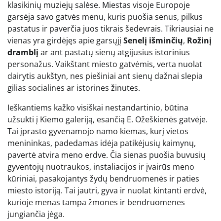
klasikinių muziejų salėse. Miestas visoje Europoje
garsėja savo gatvės menu, kuris puošia senus, pilkus
pastatus ir paverčia juos tikrais šedevrais. Tikriausiai ne
vienas yra girdėjęs apie garsųjį
Senelį išminčių
,
Rožinį
dramblį
ar ant pastatų sienų atgijusius istorinius
personažus. Vaikštant miesto gatvėmis, verta nuolat
dairytis aukštyn, nes piešiniai ant sienų dažnai slepia
gilias socialines ar istorines žinutes.
Ieškantiems kažko visiškai nestandartinio, būtina
užsukti į Kiemo galeriją, esančią E. Ožeškienės gatvėje.
Tai įprasto gyvenamojo namo kiemas, kurį vietos
menininkas, padedamas idėja patikėjusių kaimynų,
pavertė atvira meno erdve. Čia sienas puošia buvusių
gyventojų nuotraukos, instaliacijos ir įvairūs meno
kūriniai, pasakojantys žydų bendruomenės ir paties
miesto istoriją. Tai jautri, gyva ir nuolat kintanti erdvė,
kurioje menas tampa žmones ir bendruomenes
jungiančia jėga.