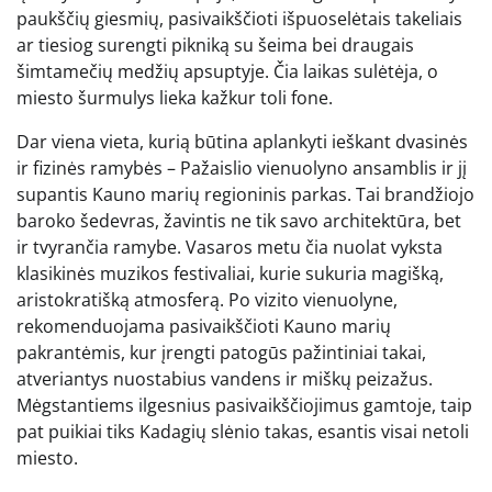
paukščių giesmių, pasivaikščioti išpuoselėtais takeliais
ar tiesiog surengti pikniką su šeima bei draugais
šimtamečių medžių apsuptyje. Čia laikas sulėtėja, o
miesto šurmulys lieka kažkur toli fone.
Dar viena vieta, kurią būtina aplankyti ieškant dvasinės
ir fizinės ramybės – Pažaislio vienuolyno ansamblis ir jį
supantis Kauno marių regioninis parkas. Tai brandžiojo
baroko šedevras, žavintis ne tik savo architektūra, bet
ir tvyrančia ramybe. Vasaros metu čia nuolat vyksta
klasikinės muzikos festivaliai, kurie sukuria magišką,
aristokratišką atmosferą. Po vizito vienuolyne,
rekomenduojama pasivaikščioti Kauno marių
pakrantėmis, kur įrengti patogūs pažintiniai takai,
atveriantys nuostabius vandens ir miškų peizažus.
Mėgstantiems ilgesnius pasivaikščiojimus gamtoje, taip
pat puikiai tiks Kadagių slėnio takas, esantis visai netoli
miesto.