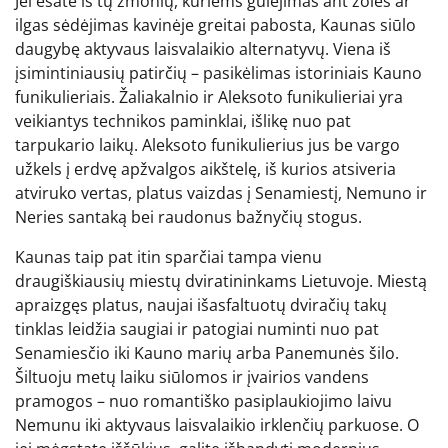
Jei esate iš tų žmonių, kuriems gulėjimas ant žolės ar
ilgas sėdėjimas kavinėje greitai pabosta, Kaunas siūlo
daugybę aktyvaus laisvalaikio alternatyvų. Viena iš
įsimintiniausių patirčių – pasikėlimas istoriniais Kauno
funikulieriais. Žaliakalnio ir Aleksoto funikulieriai yra
veikiantys technikos paminklai, išlikę nuo pat
tarpukario laikų. Aleksoto funikulierius jus be vargo
užkels į erdvę apžvalgos aikštelę, iš kurios atsiveria
atviruko vertas, platus vaizdas į Senamiestį, Nemuno ir
Neries santaką bei raudonus bažnyčių stogus.
Kaunas taip pat itin sparčiai tampa vienu
draugiškiausių miestų dviratininkams Lietuvoje. Miestą
apraizgęs platus, naujai išasfaltuotų dviračių takų
tinklas leidžia saugiai ir patogiai numinti nuo pat
Senamiesčio iki Kauno marių arba Panemunės šilo.
Šiltuoju metų laiku siūlomos ir įvairios vandens
pramogos – nuo romantiško pasiplaukiojimo laivu
Nemunu iki aktyvaus laisvalaikio irklenčių parkuose. O