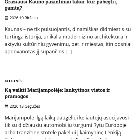
Gražiausi Kauno pažintiniai takai: kur pabėgti į
gamtą?
2026 10 Birželio
Kaunas – ne tik pulsuojantis, dinamiškas didmiestis su
turtinga istorija, unikalia modernizmo architektūra ir
aktyviu kultūriniu gyvenimu, bet ir miestas, itin dosniai
apdovanotas jį supančios […]
KELIONĖS
Ką veikti Marijampolėje: lankytinos vietos ir
pramogos
2026 13 Gegužės
Marijampolė ilgą laiką daugeliui keliautojų asocijavosi
tik su didžiausiu automobilių turgumi Rytų Europoje
arba tranzitine stotele pakeliui į kaimyninę Lenkiją.