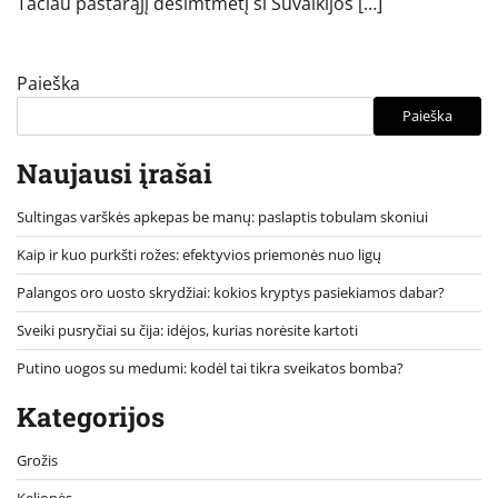
Tačiau pastarąjį dešimtmetį ši Suvalkijos […]
Paieška
Paieška
Naujausi įrašai
Sultingas varškės apkepas be manų: paslaptis tobulam skoniui
Kaip ir kuo purkšti rožes: efektyvios priemonės nuo ligų
Palangos oro uosto skrydžiai: kokios kryptys pasiekiamos dabar?
Sveiki pusryčiai su čija: idėjos, kurias norėsite kartoti
Putino uogos su medumi: kodėl tai tikra sveikatos bomba?
Kategorijos
Grožis
Kelionės