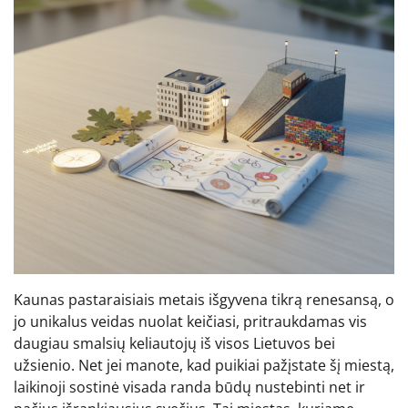
Kaunas pastaraisiais metais išgyvena tikrą renesansą, o
jo unikalus veidas nuolat keičiasi, pritraukdamas vis
daugiau smalsių keliautojų iš visos Lietuvos bei
užsienio. Net jei manote, kad puikiai pažįstate šį miestą,
laikinoji sostinė visada randa būdų nustebinti net ir