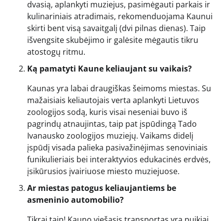
dvasią, aplankyti muziejus, pasimėgauti parkais ir
kulinariniais atradimais, rekomenduojama Kaunui
skirti bent visą savaitgalį (dvi pilnas dienas). Taip
išvengsite skubėjimo ir galėsite mėgautis tikru
atostogų ritmu.
Ką pamatyti Kaune keliaujant su vaikais?
Kaunas yra labai draugiškas šeimoms miestas. Su
mažaisiais keliautojais verta aplankyti Lietuvos
zoologijos sodą, kuris visai neseniai buvo iš
pagrindų atnaujintas, taip pat įspūdingą Tado
Ivanausko zoologijos muziejų. Vaikams didelį
įspūdį visada palieka pasivažinėjimas senoviniais
funikulieriais bei interaktyvios edukacinės erdvės,
įsikūrusios įvairiuose miesto muziejuose.
Ar miestas patogus keliaujantiems be
asmeninio automobilio?
Tikrai taip! Kauno viešasis transportas yra puikiai