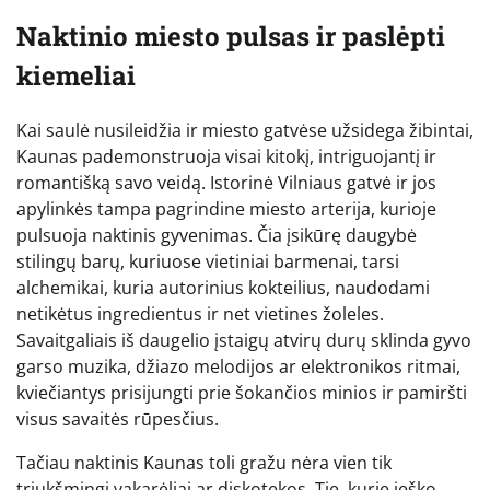
Naktinio miesto pulsas ir paslėpti
kiemeliai
Kai saulė nusileidžia ir miesto gatvėse užsidega žibintai,
Kaunas pademonstruoja visai kitokį, intriguojantį ir
romantišką savo veidą. Istorinė Vilniaus gatvė ir jos
apylinkės tampa pagrindine miesto arterija, kurioje
pulsuoja naktinis gyvenimas. Čia įsikūrę daugybė
stilingų barų, kuriuose vietiniai barmenai, tarsi
alchemikai, kuria autorinius kokteilius, naudodami
netikėtus ingredientus ir net vietines žoleles.
Savaitgaliais iš daugelio įstaigų atvirų durų sklinda gyvo
garso muzika, džiazo melodijos ar elektronikos ritmai,
kviečiantys prisijungti prie šokančios minios ir pamiršti
visus savaitės rūpesčius.
Tačiau naktinis Kaunas toli gražu nėra vien tik
triukšmingi vakarėliai ar diskotekos. Tie, kurie ieško