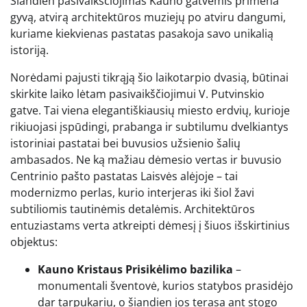
Šiandien pasivaikščiojimas Kauno gatvėmis primena
gyvą, atvirą architektūros muziejų po atviru dangumi,
kuriame kiekvienas pastatas pasakoja savo unikalią
istoriją.
Norėdami pajusti tikrąją šio laikotarpio dvasią, būtinai
skirkite laiko lėtam pasivaikščiojimui V. Putvinskio
gatve. Tai viena elegantiškiausių miesto erdvių, kurioje
rikiuojasi įspūdingi, prabanga ir subtilumu dvelkiantys
istoriniai pastatai bei buvusios užsienio šalių
ambasados. Ne ką mažiau dėmesio vertas ir buvusio
Centrinio pašto pastatas Laisvės alėjoje – tai
modernizmo perlas, kurio interjeras iki šiol žavi
subtiliomis tautinėmis detalėmis. Architektūros
entuziastams verta atkreipti dėmesį į šiuos išskirtinius
objektus:
Kauno Kristaus Prisikėlimo bazilika
–
monumentali šventovė, kurios statybos prasidėjo
dar tarpukariu, o šiandien jos terasa ant stogo