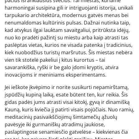
pačius išrankiausius svečius. Tai miestas, kuriame
harmoningai susipina gili ir intriguojanti istorija, unikali
tarpukario architektūra, modernus gatvės menas bei
nenumaldomas kultūrinis pulsas. Dažnai nutinka taip,
kad atvykus ilgai lauktam savaitgaliui, pritrūksta idėjų,
nuo ko pradėti pažintį su miestu arba kaip atrasti tas
paslėptas vietas, kurios ne visada patenka į tradicinius,
kiek nuobodžius turistų maršrutus. Šis miestas nebėra
vien tik stotelė pakeliui į kitus kurortus – tai
savarankiška, ryški ir be galo įdomi kryptis, atvira
inovacijoms ir meniniams eksperimentams.
Jei ieškote įkvėpimo ir norite susikurti nepamirštamą,
įspūdžių kupiną laiką, esate būtent ten, kur reikia. Šis
gidas padės jums atrasti visai kitokį, gyvą ir dinamišką
Kauną, kuris kviečia jį patirti visais pojūčiais. Nuo ramių,
meditacinių pasivaikščiojimų šimtamečių ąžuolų
pavėsyje iki gurmaniškų atradimų jaukiose,
paslaptingose senamiesčio gatvelėse – kiekvienas čia