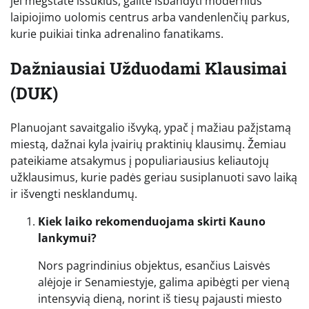
jei mėgstate iššūkius, galite išbandyti modernius
laipiojimo uolomis centrus arba vandenlenčių parkus,
kurie puikiai tinka adrenalino fanatikams.
Dažniausiai Užduodami Klausimai
(DUK)
Planuojant savaitgalio išvyką, ypač į mažiau pažįstamą
miestą, dažnai kyla įvairių praktinių klausimų. Žemiau
pateikiame atsakymus į populiariausius keliautojų
užklausimus, kurie padės geriau susiplanuoti savo laiką
ir išvengti nesklandumų.
Kiek laiko rekomenduojama skirti Kauno
lankymui?
Nors pagrindinius objektus, esančius Laisvės
alėjoje ir Senamiestyje, galima apibėgti per vieną
intensyvią dieną, norint iš tiesų pajausti miesto