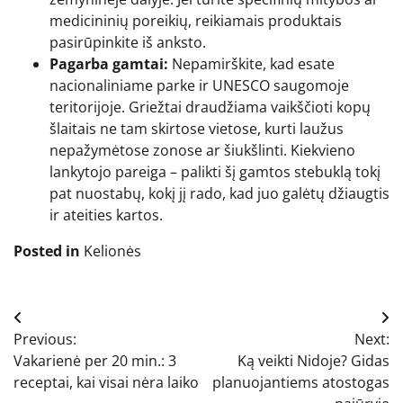
medicininių poreikių, reikiamais produktais
pasirūpinkite iš anksto.
Pagarba gamtai:
Nepamirškite, kad esate
nacionaliniame parke ir UNESCO saugomoje
teritorijoje. Griežtai draudžiama vaikščioti kopų
šlaitais ne tam skirtose vietose, kurti laužus
nepažymėtose zonose ar šiukšlinti. Kiekvieno
lankytojo pareiga – palikti šį gamtos stebuklą tokį
pat nuostabų, kokį jį rado, kad juo galėtų džiaugtis
ir ateities kartos.
Posted in
Kelionės
Navigacija
Previous:
Next:
tarp
Vakarienė per 20 min.: 3
Ką veikti Nidoje? Gidas
įrašų
receptai, kai visai nėra laiko
planuojantiems atostogas