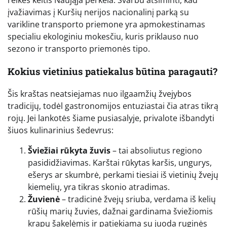
įvažiavimas į Kuršių nerijos nacionalinį parką su
varikline transporto priemone yra apmokestinamas
specialiu ekologiniu mokesčiu, kuris priklauso nuo
sezono ir transporto priemonės tipo.
Kokius vietinius patiekalus būtina paragauti?
Šis kraštas neatsiejamas nuo ilgaamžių žvejybos
tradicijų, todėl gastronomijos entuziastai čia atras tikrą
rojų. Jei lankotės šiame pusiasalyje, privalote išbandyti
šiuos kulinarinius šedevrus:
Šviežiai rūkyta žuvis
– tai absoliutus regiono
pasididžiavimas. Karštai rūkytas karšis, ungurys,
ešerys ar skumbrė, perkami tiesiai iš vietinių žvejų
kiemelių, yra tikras skonio atradimas.
Žuvienė
– tradicinė žvejų sriuba, verdama iš kelių
rūšių marių žuvies, dažnai gardinama šviežiomis
krapų šakelėmis ir patiekiama su juoda ruginės