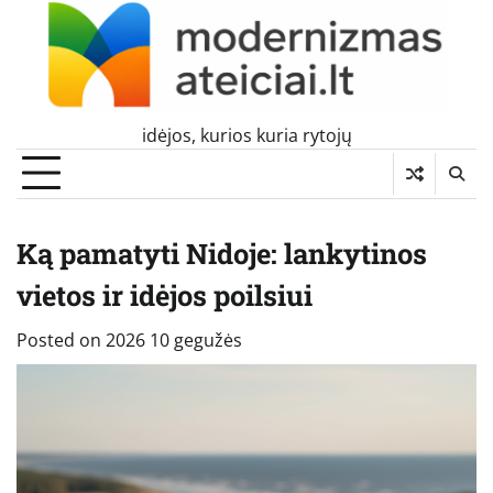
Skip
to
content
idėjos, kurios kuria rytojų
Ką pamatyti Nidoje: lankytinos
vietos ir idėjos poilsiui
Posted on
2026 10 gegužės