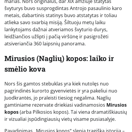
marias. Nors originalus, dar XIX amžiuje statytas
švyturys buvo susprogdintas Antrojo pasaulinio karo
metais, dabartinis statinys buvo atstatytas ir toliau
atlieka savo svarbią misiją. Šiltuoju metų laiku
lankytojams dažnai atveriamos švyturio durys,
leidžiančios užlipti į pačią viršūnę ir pasigrožėti
atsiveriančia 360 laipsnių panorama.
Mirusios (Naglių) kopos: laiko ir
smėlio kova
Nors šis gamtos stebuklas yra kiek nutolęs nuo
pagrindinės kurorto gyvenvietės ir yra pakeliui nuo
Juodkrantės, jo praleisti tiesiog negalima. Naglių
gamtiniame rezervate driekiasi vadinamosios
Mirusios
kopos
(arba Pilkosios kopos). Tai viena dramatiškiausių
ir vizualiai įspūdingiausių vietų visame pusiasalyje.
Pavadinimas „Mirusios kopos“ slepia tragišką istoriją –