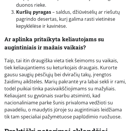
duonos rieke.
Kuršių pyragas
– saldus, džiūvėsėlių ar riešutų
pagrindo desertas, kurį galima rasti vietinėse
kepyklėlėse ir kavinėse.
Ar aplinka pritaikyta keliautojams su
augintiniais ir mažais vaikais?
Taip, tai itin draugiška vieta tiek šeimoms su vaikais,
tiek keliaujantiems su keturkojais draugais. Kurorte
gausu saugių pėsčiųjų bei dviračių takų, įrengtos
žaidimų aikštelės. Marių pakrantė yra labai sekli ir rami,
todėl puikiai tinka pasivaikščiojimams su mažyliais.
Keliaujant su gyvūnais svarbu atsiminti, kad
nacionaliniame parke šunis privaloma vedžioti su
pavadėliu, o maudytis jūroje su augintiniais leidžiama
tik tam specialiai pažymėtuose paplūdimio ruožuose.