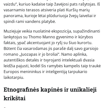
vaizdu“, kuriuo kadaise taip žavėjosi pats rašytojas. Iš
vasarnamio terasos atsiveria plati Kuršių marių
panorama, kurioje lėtai plūduriuoja žvejų laiveliai ir
spindi rami vandens platybė.
Muziejuje veikia nuolatinė ekspozicija, supažindinanti
lankytojus su Thomo Manno gyvenimo ir kūrybos
faktais, ypač akcentuojant jo ryšį su šiuo kurortu.
Būtent čia vasarodamas jis parašė dalį savo garsiojo
romano „Juozapas ir jo broliai“. Namo aplinka,
autentiškos detalės ir tvyrojanti intelektuali dvasia
leidžia pajusti, kodėl šis ramybės kampelis taip traukė
Europos menininkus ir inteligentiją tarpukario
laikotarpiu.
Etnografinės kapinės ir unikalieji
krikštai