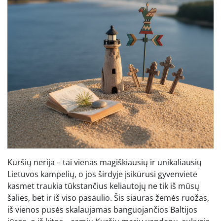
Kuršių nerija – tai vienas magiškiausių ir unikaliausių
Lietuvos kampelių, o jos širdyje įsikūrusi gyvenvietė
kasmet traukia tūkstančius keliautojų ne tik iš mūsų
šalies, bet ir iš viso pasaulio. Šis siauras žemės ruožas,
iš vienos pusės skalaujamas banguojančios Baltijos