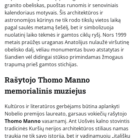
granito obeliskas, puoštas runomis ir senoviniais
kalendoriaus motyvais. Šis architektūros ir
astronomijos kūrinys ne tik rodo tikslų vietos laiką
pagal saulės metamą šešėlį, bet ir simbolizuoja
nuolatinį laiko tėkmės ir gamtos ciklų ryšį. Nors 1999
metais praūžęs uraganas Anatolijus nulaužė viršutinę
obelisko dalį, vėliau monumentas buvo atstatytas ir
šiandien vėl didingai stūkso primindamas žmogaus
trapumą prieš gamtos stichijas.
Rašytojo Thomo Manno
memorialinis muziejus
Kultūros ir literatūros gerbėjams būtina aplankyti
Nobelio premijos laureato, garsaus vokiečių rašytojo
Thomo Manno
vasarnamį. Ant Uošvės kalno stovintis
tradicinės Kuršių nerijos architektūros stiliaus namas
traukia ne tik savo istorija, bet ir vadinamuoju „itališku