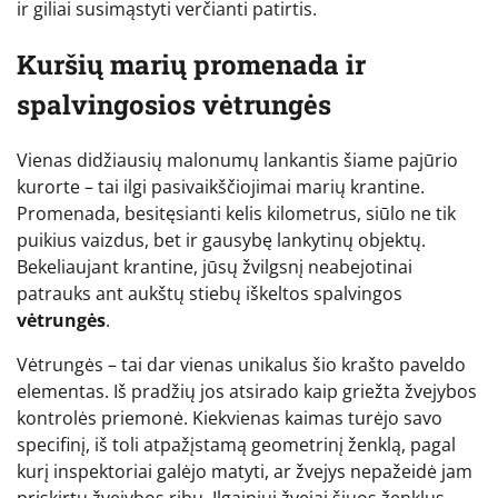
ir giliai susimąstyti verčianti patirtis.
Kuršių marių promenada ir
spalvingosios vėtrungės
Vienas didžiausių malonumų lankantis šiame pajūrio
kurorte – tai ilgi pasivaikščiojimai marių krantine.
Promenada, besitęsianti kelis kilometrus, siūlo ne tik
puikius vaizdus, bet ir gausybę lankytinų objektų.
Bekeliaujant krantine, jūsų žvilgsnį neabejotinai
patrauks ant aukštų stiebų iškeltos spalvingos
vėtrungės
.
Vėtrungės – tai dar vienas unikalus šio krašto paveldo
elementas. Iš pradžių jos atsirado kaip griežta žvejybos
kontrolės priemonė. Kiekvienas kaimas turėjo savo
specifinį, iš toli atpažįstamą geometrinį ženklą, pagal
kurį inspektoriai galėjo matyti, ar žvejys nepažeidė jam