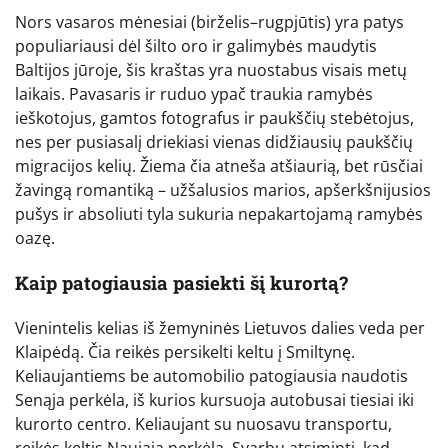
Nors vasaros mėnesiai (birželis–rugpjūtis) yra patys
populiariausi dėl šilto oro ir galimybės maudytis
Baltijos jūroje, šis kraštas yra nuostabus visais metų
laikais. Pavasaris ir ruduo ypač traukia ramybės
ieškotojus, gamtos fotografus ir paukščių stebėtojus,
nes per pusiasalį driekiasi vienas didžiausių paukščių
migracijos kelių. Žiema čia atneša atšiaurią, bet rūsčiai
žavingą romantiką – užšalusios marios, apšerkšnijusios
pušys ir absoliuti tyla sukuria nepakartojamą ramybės
oazę.
Kaip patogiausia pasiekti šį kurortą?
Vienintelis kelias iš žemyninės Lietuvos dalies veda per
Klaipėdą. Čia reikės persikelti keltu į Smiltynę.
Keliaujantiems be automobilio patogiausia naudotis
Senąja perkėla, iš kurios kursuoja autobusai tiesiai iki
kurorto centro. Keliaujant su nuosavu transportu,
reikės keltis Naująja perkėla. Svarbu atsiminti, kad