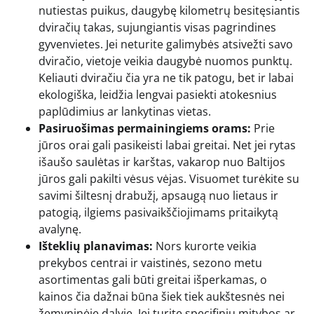
nutiestas puikus, daugybę kilometrų besitęsiantis
dviračių takas, sujungiantis visas pagrindines
gyvenvietes. Jei neturite galimybės atsivežti savo
dviračio, vietoje veikia daugybė nuomos punktų.
Keliauti dviračiu čia yra ne tik patogu, bet ir labai
ekologiška, leidžia lengvai pasiekti atokesnius
paplūdimius ar lankytinas vietas.
Pasiruošimas permainingiems orams:
Prie
jūros orai gali pasikeisti labai greitai. Net jei rytas
išaušo saulėtas ir karštas, vakarop nuo Baltijos
jūros gali pakilti vėsus vėjas. Visuomet turėkite su
savimi šiltesnį drabužį, apsaugą nuo lietaus ir
patogią, ilgiems pasivaikščiojimams pritaikytą
avalynę.
Išteklių planavimas:
Nors kurorte veikia
prekybos centrai ir vaistinės, sezono metu
asortimentas gali būti greitai išperkamas, o
kainos čia dažnai būna šiek tiek aukštesnės nei
žemyninėje dalyje. Jei turite specifinių mitybos ar