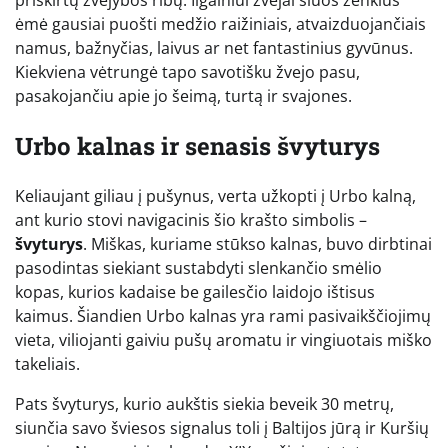
priskirtų žvejybos ribų. Ilgainiui žvejai šiuos ženklus
ėmė gausiai puošti medžio raižiniais, atvaizduojančiais
namus, bažnyčias, laivus ar net fantastinius gyvūnus.
Kiekviena vėtrungė tapo savotišku žvejo pasu,
pasakojančiu apie jo šeimą, turtą ir svajones.
Urbo kalnas ir senasis švyturys
Keliaujant giliau į pušynus, verta užkopti į Urbo kalną,
ant kurio stovi navigacinis šio krašto simbolis –
švyturys
. Miškas, kuriame stūkso kalnas, buvo dirbtinai
pasodintas siekiant sustabdyti slenkančio smėlio
kopas, kurios kadaise be gailesčio laidojo ištisus
kaimus. Šiandien Urbo kalnas yra rami pasivaikščiojimų
vieta, viliojanti gaiviu pušų aromatu ir vingiuotais miško
takeliais.
Pats švyturys, kurio aukštis siekia beveik 30 metrų,
siunčia savo šviesos signalus toli į Baltijos jūrą ir Kuršių