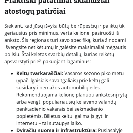
Praktiški patarimai sklandžiai
atostogų patirčiai
Siekiant, kad jūsų išvyka būtų be rūpesčių ir paliktų tik
geriausius prisiminimus, verta kelionei pasiruošti iš
anksto. Šis regionas turi savo specifiką, kurią žinodami
išvengsite netikėtumų ir galėsite maksimaliai mėgautis
poilsiu. Štai keletas svarbių detalių, kurias reikėtų
apsvarstyti prieš pakuojant lagaminus:
Keltų tvarkaraščiai:
Vasaros sezono piko metu
(ypač ilgaisiais savaitgaliais) prie keltų gali
susidaryti nemažos automobilių eilės.
Rekomenduojama kelionę planuoti ankstesnį rytą
arba vengti populiariausių keliavimo valandų
penktadienio vakarais bei sekmadienio
popietėmis. Bilietus keltui galima įsigyti ir
internetu – tai sutaupys laiko.
Dviračių nuoma ir infrastruktūra:
Pusiasalyje