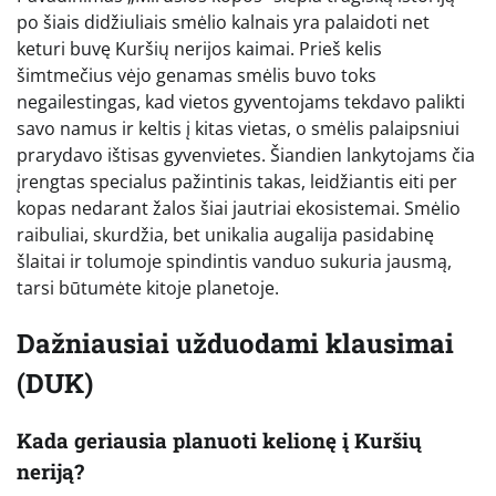
po šiais didžiuliais smėlio kalnais yra palaidoti net
keturi buvę Kuršių nerijos kaimai. Prieš kelis
šimtmečius vėjo genamas smėlis buvo toks
negailestingas, kad vietos gyventojams tekdavo palikti
savo namus ir keltis į kitas vietas, o smėlis palaipsniui
prarydavo ištisas gyvenvietes. Šiandien lankytojams čia
įrengtas specialus pažintinis takas, leidžiantis eiti per
kopas nedarant žalos šiai jautriai ekosistemai. Smėlio
raibuliai, skurdžia, bet unikalia augalija pasidabinę
šlaitai ir tolumoje spindintis vanduo sukuria jausmą,
tarsi būtumėte kitoje planetoje.
Dažniausiai užduodami klausimai
(DUK)
Kada geriausia planuoti kelionę į Kuršių
neriją?