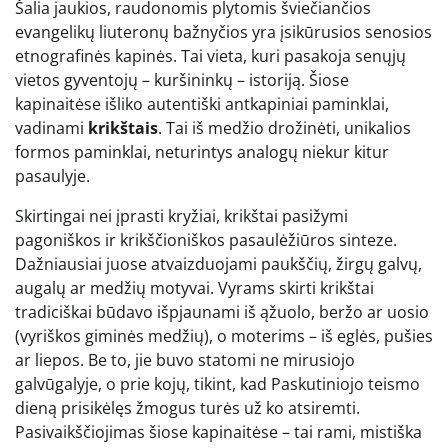
Šalia jaukios, raudonomis plytomis šviečiančios
evangelikų liuteronų bažnyčios yra įsikūrusios senosios
etnografinės kapinės. Tai vieta, kuri pasakoja senųjų
vietos gyventojų – kuršininkų – istoriją. Šiose
kapinaitėse išliko autentiški antkapiniai paminklai,
vadinami
krikštais
. Tai iš medžio drožinėti, unikalios
formos paminklai, neturintys analogų niekur kitur
pasaulyje.
Skirtingai nei įprasti kryžiai, krikštai pasižymi
pagoniškos ir krikščioniškos pasaulėžiūros sinteze.
Dažniausiai juose atvaizduojami paukščių, žirgų galvų,
augalų ar medžių motyvai. Vyrams skirti krikštai
tradiciškai būdavo išpjaunami iš ąžuolo, beržo ar uosio
(vyriškos giminės medžių), o moterims – iš eglės, pušies
ar liepos. Be to, jie buvo statomi ne mirusiojo
galvūgalyje, o prie kojų, tikint, kad Paskutiniojo teismo
dieną prisikėlęs žmogus turės už ko atsiremti.
Pasivaikščiojimas šiose kapinaitėse – tai rami, mistiška