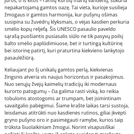
jūros, o iš kitos – ramių Kuršių marių vandenų, sukuria
nepakartojamą gamtos oazę. Tai vieta, kurioje susilieja
žmogaus ir gamtos harmonija, kur pušynų ošimas
susipina su žuvėdrų klyksmais, o vėjas kasdien perkuria
smėlio kopų reljefą. Šis UNESCO pasaulio paveldo
sąrašą puošiantis pusiasalis siūlo ne tik pasyvų poilsį
balto smėlio paplūdimiuose, bet ir turtingą kultūrinę
bei istorinę patirtį, kuri praturtina kiekvieno lankytojo
pasaulėžiūrą.
Keliaujant po šį unikalų gamtos perlą, kiekvienas
žingsnis atveria vis naujus horizontus ir pasakojimus.
Nuo senųjų žvejų kaimelių tradicijų iki modernaus
kurorto patogumų – čia galima rasti viską, ko reikia
tobuloms atostogoms ar trumpam, bet įsimintinam
savaitgalio pabėgimui. Šiame krašte laikas tarsi sustoja,
leisdamas atitrūkti nuo kasdienės rutinos, giliai įkvėpti
gryno pušyno oro ir pasimėgauti ramybe, kurios taip
trūksta šiuolaikiniam žmogui. Norint visapusiškai