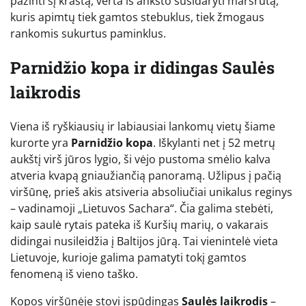
pažinti šį kraštą, verta iš anksto susidaryti maršrutą,
kuris apimtų tiek gamtos stebuklus, tiek žmogaus
rankomis sukurtus paminklus.
Parnidžio kopa ir didingas Saulės
laikrodis
Viena iš ryškiausių ir labiausiai lankomų vietų šiame
kurorte yra
Parnidžio kopa
. Iškylanti net į 52 metrų
aukštį virš jūros lygio, ši vėjo pustoma smėlio kalva
atveria kvapą gniaužiančią panoramą. Užlipus į pačią
viršūnę, prieš akis atsiveria absoliučiai unikalus reginys
– vadinamoji „Lietuvos Sachara“. Čia galima stebėti,
kaip saulė rytais pateka iš Kuršių marių, o vakarais
didingai nusileidžia į Baltijos jūrą. Tai vienintelė vieta
Lietuvoje, kurioje galima pamatyti tokį gamtos
fenomeną iš vieno taško.
Kopos viršūnėje stovi įspūdingas
Saulės laikrodis
–