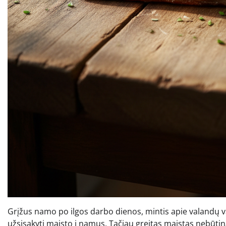
Grįžus namo po ilgos darbo dienos, mintis apie valandų 
užsisakyti maisto į namus. Tačiau greitas maistas nebūtin