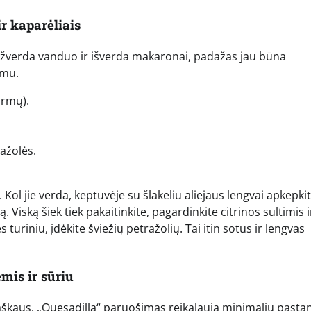
r kaparėliais
 užverda vanduo ir išverda makaronai, padažas jau būna
umu.
ormų).
ražolės.
Kol jie verda, keptuvėje su šlakeliu aliejaus lengvai apkepki
Viską šiek tiek pakaitinkite, pagardinkite citrinos sultimis i
uriniu, įdėkite šviežių petražolių. Tai itin sotus ir lengvas
mis ir sūriu
 traškaus. „Quesadilla“ paruošimas reikalauja minimalių pasta