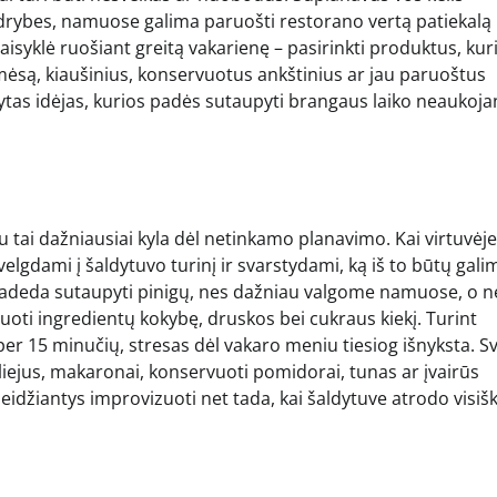
gudrybes, namuose galima paruošti restorano vertą patiekalą
aisyklė ruošiant greitą vakarienę – pasirinkti produktus, kur
 mėsą, kiaušinius, konservuotus ankštinius ar jau paruoštus
tas idėjas, kurios padės sutaupyti brangaus laiko neaukoja
tai dažniausiai kyla dėl netinkamo planavimo. Kai virtuvėje
elgdami į šaldytuvo turinį ir svarstydami, ką iš to būtų gali
r padeda sutaupyti pinigų, nes dažniau valgome namuose, o n
iuoti ingredientų kokybę, druskos bei cukraus kiekį. Turint
 per 15 minučių, stresas dėl vakaro meniu tiesiog išnyksta. S
liejus, makaronai, konservuoti pomidorai, tunas ar įvairūs
 leidžiantys improvizuoti net tada, kai šaldytuve atrodo visišk