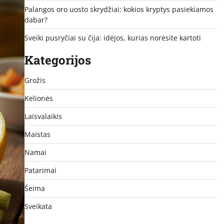
Palangos oro uosto skrydžiai: kokios kryptys pasiekiamos
dabar?
Sveiki pusryčiai su čija: idėjos, kurias norėsite kartoti
Kategorijos
Grožis
Kelionės
Laisvalaikis
Maistas
Namai
Patarimai
Šeima
Sveikata