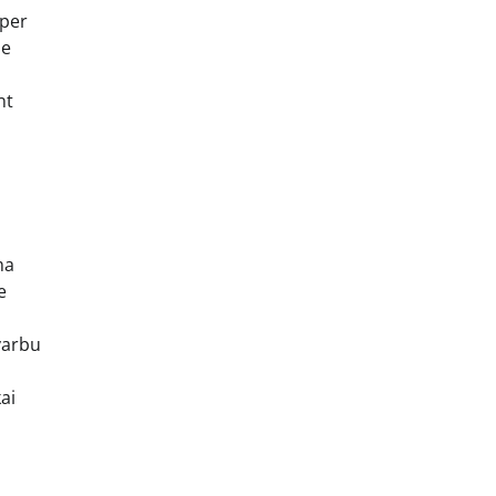
 per
ie
nt
ma
e
varbu
ai