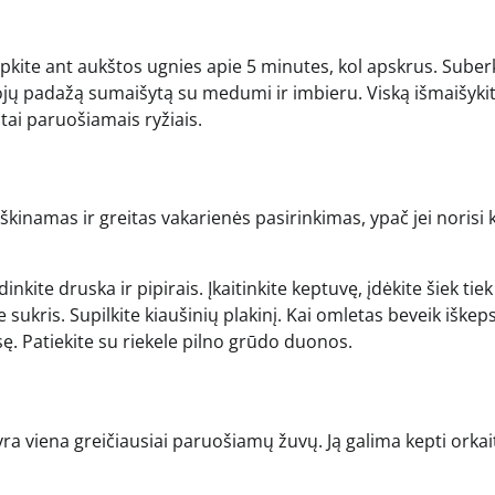
 kepkite ant aukštos ugnies apie 5 minutes, kol apskrus. Suber
sojų padažą sumaišytą su medumi ir imbieru. Viską išmaišykit
tai paruošiamais ryžiais.
irškinamas ir greitas vakarienės pasirinkimas, ypač jei norisi
kite druska ir pipirais. Įkaitinkite keptuvę, įdėkite šiek tiek
e sukris. Supilkite kiaušinių plakinį. Kai omletas beveik iškeps
sę. Patiekite su riekele pilno grūdo duonos.
yra viena greičiausiai paruošiamų žuvų. Ją galima kepti orkai