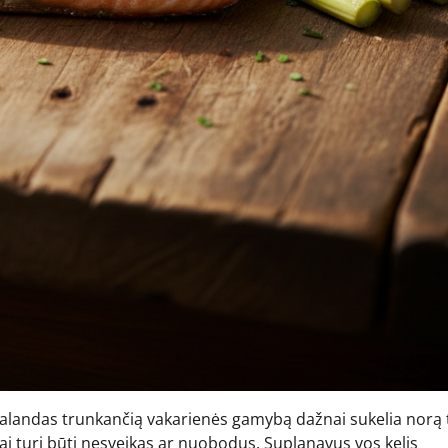
valandas trunkančią vakarienės gamybą dažnai sukelia norą 
ai turi būti nesveikas ar nuobodus. Suplanavus vos kelis