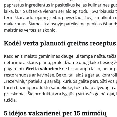
paprastus ingredientus ir pasitelkus kelias kulinarines 
laiką, kurio užtenka vienam serialo epizodui. Svarbiausia t
termiškai apdorojami greitai, pavyzdžiui, žuvį, smulkintą
makaronus. Šiame straipsnyje pateiksime penkias išbandy
maistinės vertės ar skonio.
Kodėl verta planuoti greitus receptus
Kasdienis maisto gaminimas daugeliui tampa našta, tačiau 
neturime aiškaus plano, praleidžiame daug laiko tiesiog žv
pagaminti.
Greita vakarienė
ne tik sutaupo laiko, bet i
restoranuose ar kavinėse. Be to, tai leidžia geriau kontrol
„rezervinių“ patiekalų sąrašą, kuriuos galite paruošti vos
turėti bazinių produktų sandėliuke, tokių kaip alyvuogių a
prieskoniai. Šie produktai yra lyg jūsų virtuvės gelbėtojai,
tuščia.
5 idėjos vakarienei per 15 minučių