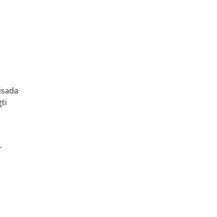
visada
ti
.