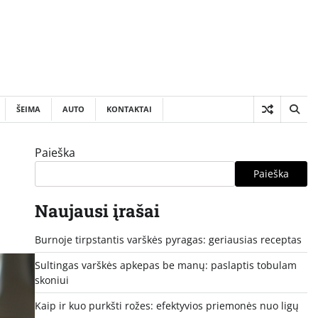
ŠEIMA
AUTO
KONTAKTAI
Paieška
Paieška
Naujausi įrašai
Burnoje tirpstantis varškės pyragas: geriausias receptas
Sultingas varškės apkepas be manų: paslaptis tobulam
skoniui
Kaip ir kuo purkšti rožes: efektyvios priemonės nuo ligų