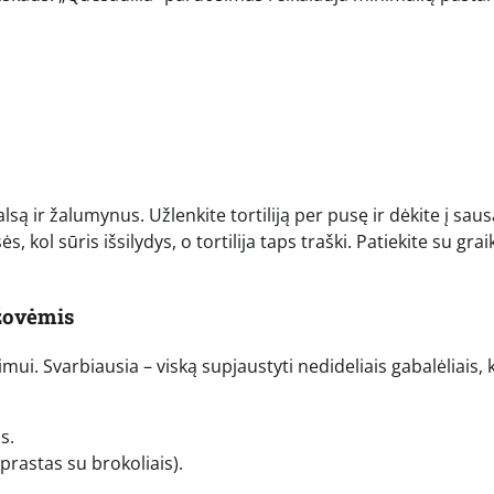
.
lsą ir žalumynus. Užlenkite tortiliją per pusę ir dėkite į saus
 kol sūris išsilydys, o tortilija taps traški. Patiekite su grai
ržovėmis
mui. Svarbiausia – viską supjaustyti nedideliais gabalėliais, 
s.
prastas su brokoliais).