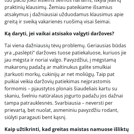
tuo pačiu įtikti visiems šeimos nariams, iškyla įvairių
praktinių klausimų. Žemiau pateikiame išsamius
atsakymus į dažniausiai užduodamus klausimus apie
greitą ir sveiką vakarienės ruošimą visai šeimai.
Ką daryti, jei vaikai atsisako valgyti daržoves?
Tai viena dažniausių tėvų problemų. Geriausias būdas
yra „paslėpti“ daržoves tuose patiekaluose, kuriuos jie
jau mėgsta ir noriai valgo. Pavyzdžiui, į mėgstamą
makaronų padažą ar maltinukus galite smulkiai
įtarkuoti morkų, cukinijų ar net moliūgų. Taip pat
puikiai veikia daržovių patiekimas neįprastomis
formomis – pjaustytos plonais šiaudeliais kartu su
skaniu, švelniu natūralaus jogurto padažu jos dažnai
tampa patrauklesnės. Svarbiausia – neversti per
prievartą, bet nuolat, asmeniniu pavyzdžiu rodant,
siūlyti paragauti bent kąsnį.
Kaip užtikrinti, kad greitas maistas namuose išliktų