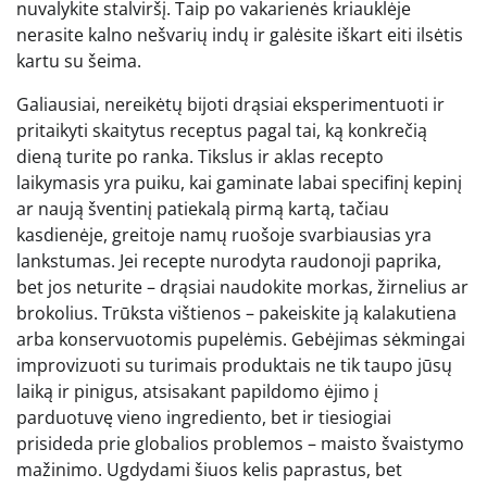
nuvalykite stalviršį. Taip po vakarienės kriauklėje
nerasite kalno nešvarių indų ir galėsite iškart eiti ilsėtis
kartu su šeima.
Galiausiai, nereikėtų bijoti drąsiai eksperimentuoti ir
pritaikyti skaitytus receptus pagal tai, ką konkrečią
dieną turite po ranka. Tikslus ir aklas recepto
laikymasis yra puiku, kai gaminate labai specifinį kepinį
ar naują šventinį patiekalą pirmą kartą, tačiau
kasdienėje, greitoje namų ruošoje svarbiausias yra
lankstumas. Jei recepte nurodyta raudonoji paprika,
bet jos neturite – drąsiai naudokite morkas, žirnelius ar
brokolius. Trūksta vištienos – pakeiskite ją kalakutiena
arba konservuotomis pupelėmis. Gebėjimas sėkmingai
improvizuoti su turimais produktais ne tik taupo jūsų
laiką ir pinigus, atsisakant papildomo ėjimo į
parduotuvę vieno ingrediento, bet ir tiesiogiai
prisideda prie globalios problemos – maisto švaistymo
mažinimo. Ugdydami šiuos kelis paprastus, bet