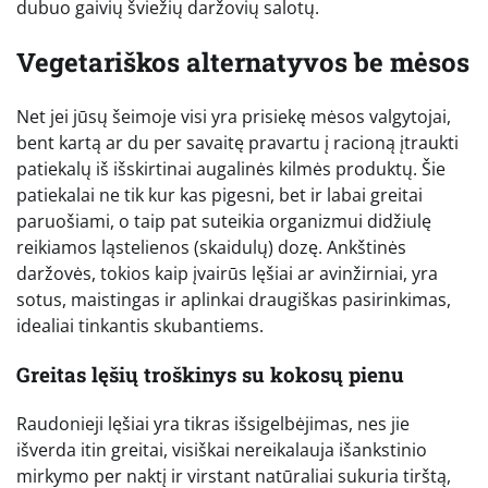
dubuo gaivių šviežių daržovių salotų.
Vegetariškos alternatyvos be mėsos
Net jei jūsų šeimoje visi yra prisiekę mėsos valgytojai,
bent kartą ar du per savaitę pravartu į racioną įtraukti
patiekalų iš išskirtinai augalinės kilmės produktų. Šie
patiekalai ne tik kur kas pigesni, bet ir labai greitai
paruošiami, o taip pat suteikia organizmui didžiulę
reikiamos ląstelienos (skaidulų) dozę. Ankštinės
daržovės, tokios kaip įvairūs lęšiai ar avinžirniai, yra
sotus, maistingas ir aplinkai draugiškas pasirinkimas,
idealiai tinkantis skubantiems.
Greitas lęšių troškinys su kokosų pienu
Raudonieji lęšiai yra tikras išsigelbėjimas, nes jie
išverda itin greitai, visiškai nereikalauja išankstinio
mirkymo per naktį ir virstant natūraliai sukuria tirštą,