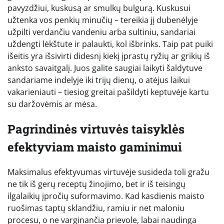
pavyzdžiui, kuskusą ar smulkų bulgurą. Kuskusui
užtenka vos penkių minučių – tereikia jį dubenėlyje
užpilti verdančiu vandeniu arba sultiniu, sandariai
uždengti lėkštute ir palaukti, kol išbrinks. Taip pat puiki
išeitis yra išsivirti didesnį kiekį įprastų ryžių ar grikių iš
anksto savaitgalį. Juos galite saugiai laikyti šaldytuve
sandariame indelyje iki trijų dienų, o atėjus laikui
vakarieniauti – tiesiog greitai pašildyti keptuvėje kartu
su daržovėmis ar mėsa.
Pagrindinės virtuvės taisyklės
efektyviam maisto gaminimui
Maksimalus efektyvumas virtuvėje susideda toli gražu
ne tik iš gerų receptų žinojimo, bet ir iš teisingų
ilgalaikių įpročių suformavimo. Kad kasdienis maisto
ruošimas taptų sklandžiu, ramiu ir net maloniu
procesu, o ne varginančia prievole, labai naudinga