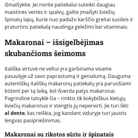
išmaišykite. Jei norite patiekalui suteikti daugiau
maistinės vertės ir spalvų, galite įmaišyti šviežių
špinatų lapų, kurie nuo padažo karščio greitai susileis ir
praturtins patiekalą naudinga geležimi bei vitaminais.
Makaronai – išsigelbėjimas
skubančioms šeimoms
Itališka virtuvė ne veltui yra garbinama visame
pasaulyje už savo paprastumą ir genialumą. Dauguma
autentiškų itališkų makaronų patiekalų yra paruošiami
būtent per tą laiką, kol išverda patys makaronai.
Pagrindinė taisyklė čia – rinktis tik kokybiškus kietųjų
kviečių makaronus ir stengtis jų nepervirti. Jie turi likti
al dente
, kas reiškia, jog kandant viduryje turi jaustis
lengvas pasipriešinimas.
Makaronai su rikotos sūriu ir špinatais