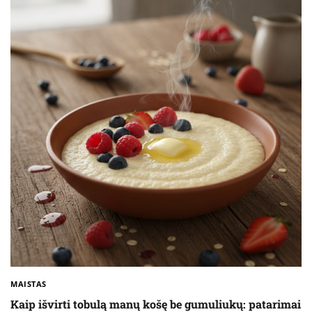
MAISTAS
Kaip išvirti tobulą manų košę be gumuliukų: patarimai