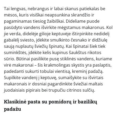
Tai lengvas, nebrangus ir labai skanus patiekalas be
mėsos, kuris visiškai neapsunkina skrandžio ir
pagaminamas tiesiog žaibiškai. Dideliame puode
pasūdyto vandens išvirkite mėgstamus makaronus. Kol
jie verda, didelėje gilioje keptuvėje ištirpinkite nedidelį
gabalėlį sviesto, įdėkite smulkinto česnako ir didžiulę
saują nuplautų šviežių špinatų. Kai špinatai šiek tiek
suminkštės, įdėkite kelis kupinus šaukštus rikotos
sūrio. Būtinai pasilikite pusę stiklinės vandens, kuriame
virė makaronai – šis krakmolingas skystis yra paslaptis,
padedanti sukurti tobulai vientisą, kreminį padažą.
Supilkite vandenį į keptuvę, sumaišykite su išvirtais
makaronais ir dosniai pagardinkite šviežiai maltais
juodaisiais pipirais bei trupučiu citrinos sulčių.
Klasikinė pasta su pomidorų ir bazilikų
padažu