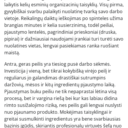
laikytis kelių esminių organizacinių taisyklių. Visų pirma,
gyvybiškai svarbu palaikyti nuolatinę tvarką savo darbo
vietoje. Reikalingų daiktų ieškojimas po spinteles užima
brangias minutes ir kelia susierzinimą, todėl peiliai,
pjaustymo lentelės, pagrindiniai prieskoniai (druska,
pipirai) ir dažniausiai naudojami įrankiai turi turėti savo
nuolatines vietas, lengvai pasiekiamas ranka ruošiant
maistą.
Antra, geras peilis yra tiesiog pusė darbo sėkmės.
Investicija į vieną, bet tikrai kokybišką virėjo peilį ir
reguliarus jo galandimas drastiškai sutrumpins
daržovių, mėsos ir kitų ingredientų pjaustymo laiką.
Pjaustymas buku peiliu ne tik nepaprastai lėtina visą
procesą, bet ir vargina riešą bei kur kas labiau didina
rimto susižalojimo riziką, nes peilis gali lengvai nuslysti
nuo pjaunamo produkto. Mokėjimas taisyklingai ir
greitai susmulkinti ingredientus yra bene svarbiausias
bazinis įgūdis, skiriantis profesionalų virtuvės šefą nuo