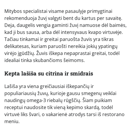
Mitybos specialistai visame pasaulyje primygtinai
rekomenduoja žuvį valgyti bent du kartus per savaitę.
Deja, daugelis vengia gaminti žuvį namuose dėl baimės,
kad ji bus sausa, arba dėl intensyvaus kvapo virtuvėje.
Tačiau tinkamai ir greitai paruošta žuvis yra tikras
delikatesas, kuriam paruošti nereikia jokių ypatingų
virėjo įgūdžių. Žuvis iškepa nepaprastai greitai, todėl
idealiai tinka skubančioms šeimoms.
Kepta lašiša su citrina ir smidrais
Lašiša yra viena greičiausiai iškepančių ir
populiariausių žuvų, kurioje gausu smegenų veiklai
naudingų omega-3 riebalų rūgščių. Šiam puikiam
receptui naudosite tik vieną kepimo skardą, todėl
virtuvė liks švari, o vakarienė atrodys tarsi iš restorano
meniu.