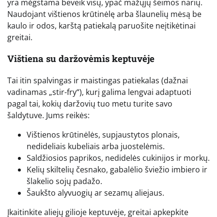
yra mėgstama beveik visų, ypač mažųjų šeimos narių.
Naudojant vištienos krūtinėlę arba šlaunelių mėsą be
kaulo ir odos, karštą patiekalą paruošite neįtikėtinai
greitai.
Vištiena su daržovėmis keptuvėje
Tai itin spalvingas ir maistingas patiekalas (dažnai
vadinamas „stir-fry“), kurį galima lengvai adaptuoti
pagal tai, kokių daržovių tuo metu turite savo
šaldytuve. Jums reikės:
Vištienos krūtinėlės, supjaustytos plonais,
nedideliais kubeliais arba juostelėmis.
Saldžiosios paprikos, nedidelės cukinijos ir morkų.
Kelių skiltelių česnako, gabalėlio šviežio imbiero ir
šlakelio sojų padažo.
Šaukšto alyvuogių ar sezamų aliejaus.
Įkaitinkite aliejų gilioje keptuvėje, greitai apkepkite