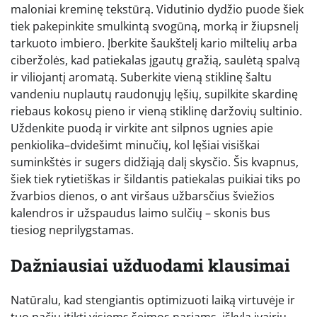
maloniai kreminę tekstūrą. Vidutinio dydžio puode šiek
tiek pakepinkite smulkintą svogūną, morką ir žiupsnelį
tarkuoto imbiero. Įberkite šaukštelį kario miltelių arba
ciberžolės, kad patiekalas įgautų gražią, saulėtą spalvą
ir viliojantį aromatą. Suberkite vieną stiklinę šaltu
vandeniu nuplautų raudonųjų lęšių, supilkite skardinę
riebaus kokosų pieno ir vieną stiklinę daržovių sultinio.
Uždenkite puodą ir virkite ant silpnos ugnies apie
penkiolika–dvidešimt minučių, kol lęšiai visiškai
suminkštės ir sugers didžiąją dalį skysčio. Šis kvapnus,
šiek tiek rytietiškas ir šildantis patiekalas puikiai tiks po
žvarbios dienos, o ant viršaus užbarsčius šviežios
kalendros ir užspaudus laimo sulčių – skonis bus
tiesiog neprilygstamas.
Dažniausiai užduodami klausimai
Natūralu, kad stengiantis optimizuoti laiką virtuvėje ir