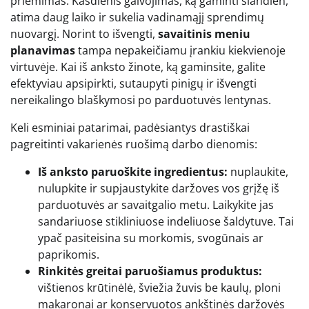
priėmimas. Kasdienis galvojimas, ką gaminti šiandien,
atima daug laiko ir sukelia vadinamąjį sprendimų
nuovargį. Norint to išvengti,
savaitinis meniu
planavimas
tampa nepakeičiamu įrankiu kiekvienoje
virtuvėje. Kai iš anksto žinote, ką gaminsite, galite
efektyviau apsipirkti, sutaupyti pinigų ir išvengti
nereikalingo blaškymosi po parduotuvės lentynas.
Keli esminiai patarimai, padėsiantys drastiškai
pagreitinti vakarienės ruošimą darbo dienomis:
Iš anksto paruoškite ingredientus:
nuplaukite,
nulupkite ir supjaustykite daržoves vos grįžę iš
parduotuvės ar savaitgalio metu. Laikykite jas
sandariuose stikliniuose indeliuose šaldytuve. Tai
ypač pasiteisina su morkomis, svogūnais ar
paprikomis.
Rinkitės greitai paruošiamus produktus:
vištienos krūtinėlė, šviežia žuvis be kaulų, ploni
makaronai ar konservuotos ankštinės daržovės