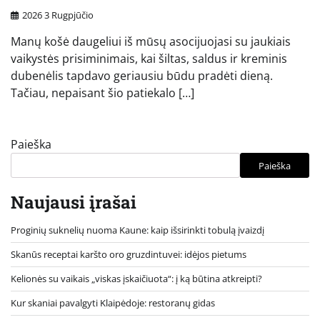
2026 3 Rugpjūčio
Manų košė daugeliui iš mūsų asocijuojasi su jaukiais
vaikystės prisiminimais, kai šiltas, saldus ir kreminis
dubenėlis tapdavo geriausiu būdu pradėti dieną.
Tačiau, nepaisant šio patiekalo […]
Paieška
Paieška
Naujausi įrašai
Proginių suknelių nuoma Kaune: kaip išsirinkti tobulą įvaizdį
Skanūs receptai karšto oro gruzdintuvei: idėjos pietums
Kelionės su vaikais „viskas įskaičiuota“: į ką būtina atkreipti?
Kur skaniai pavalgyti Klaipėdoje: restoranų gidas