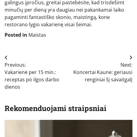
galingus įpročius, greitai pastebėsite, kad trisdešimt
minučių per dieną yra daugiau nei pakankamai laiko
pagaminti fantastiško skonio, maistingą, kone
restorano lygio vakarienę visai šeimai.
Posted in
Maistas
Navigacija
Previous:
Next:
tarp
Vakarienė per 15 min.:
Koncertai Kaune: geriausi
įrašų
receptas po ilgos darbo
renginiai šį savaitgalį
dienos
Rekomenduojami straipsniai