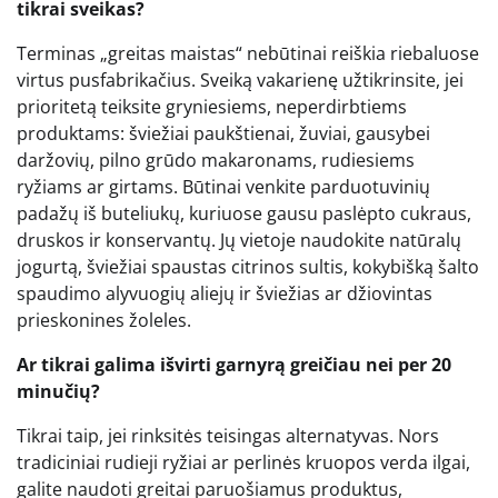
tikrai sveikas?
Terminas „greitas maistas“ nebūtinai reiškia riebaluose
virtus pusfabrikačius. Sveiką vakarienę užtikrinsite, jei
prioritetą teiksite gryniesiems, neperdirbtiems
produktams: šviežiai paukštienai, žuviai, gausybei
daržovių, pilno grūdo makaronams, rudiesiems
ryžiams ar girtams. Būtinai venkite parduotuvinių
padažų iš buteliukų, kuriuose gausu paslėpto cukraus,
druskos ir konservantų. Jų vietoje naudokite natūralų
jogurtą, šviežiai spaustas citrinos sultis, kokybišką šalto
spaudimo alyvuogių aliejų ir šviežias ar džiovintas
prieskonines žoleles.
Ar tikrai galima išvirti garnyrą greičiau nei per 20
minučių?
Tikrai taip, jei rinksitės teisingas alternatyvas. Nors
tradiciniai rudieji ryžiai ar perlinės kruopos verda ilgai,
galite naudoti greitai paruošiamus produktus,