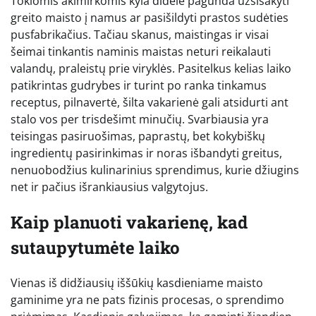
Tokiomis akimirkomis kyla didelė pagunda užsisakyti
greito maisto į namus ar pasišildyti prastos sudėties
pusfabrikačius. Tačiau skanus, maistingas ir visai
šeimai tinkantis naminis maistas neturi reikalauti
valandų, praleistų prie viryklės. Pasitelkus kelias laiko
patikrintas gudrybes ir turint po ranka tinkamus
receptus, pilnavertė, šilta vakarienė gali atsidurti ant
stalo vos per trisdešimt minučių. Svarbiausia yra
teisingas pasiruošimas, paprastų, bet kokybiškų
ingredientų pasirinkimas ir noras išbandyti greitus,
nenuobodžius kulinarinius sprendimus, kurie džiugins
net ir pačius išrankiausius valgytojus.
Kaip planuoti vakarienę, kad
sutaupytumėte laiko
Vienas iš didžiausių iššūkių kasdieniame maisto
gaminime yra ne pats fizinis procesas, o sprendimo