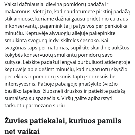
Vaikai dažniausiai dievina pomidorų padažą ir
makaronus. Vietoj to, kad naudotumėte pirktinį padažą
stiklainiuose, kuriame dažnai gausu pridėtinio cukraus
ir konservantų, pagaminkite jį patys vos per penkiolika
minučių. Keptuvėje alyvuogių aliejuje pakepinkite
smulkintą svogūną ir dvi skilteles česnako. Kai
svogūnas taps permatomas, supilkite skardinę aukštos
kokybės konservuotų smulkintų pomidorų savo
sultyse. Leiskite padažui lengvai burbuliuoti atidengtoje
keptuvėje apie dešimt minučių, kad nugaruotų skysčio
perteklius ir pomidorų skonis taptų sodresnis bei
intensyvesnis. Pačioje pabaigoje įmaišykite šviežio
baziliko lapelius, žiupsnelį druskos ir patiekite padažą
sumaišytą su spagečiais. Viršų galite apibarstyti
tarkuotu parmezano sūriu.
Žuvies patiekalai, kuriuos pamils
net vaikai