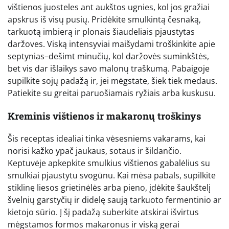
vištienos juosteles ant aukštos ugnies, kol jos gražiai
apskrus iš visų pusių. Pridėkite smulkintą česnaką,
tarkuotą imbierą ir plonais šiaudeliais pjaustytas
daržoves. Viską intensyviai maišydami troškinkite apie
septynias–dešimt minučių, kol daržovės suminkštės,
bet vis dar išlaikys savo malonų traškumą. Pabaigoje
supilkite sojų padažą ir, jei mėgstate, šiek tiek medaus.
Patiekite su greitai paruošiamais ryžiais arba kuskusu.
Kreminis vištienos ir makaronų troškinys
Šis receptas idealiai tinka vėsesniems vakarams, kai
norisi kažko ypač jaukaus, sotaus ir šildančio.
Keptuvėje apkepkite smulkius vištienos gabalėlius su
smulkiai pjaustytu svogūnu. Kai mėsa pabals, supilkite
stiklinę liesos grietinėlės arba pieno, įdėkite šaukštelį
švelnių garstyčių ir didelę saują tarkuoto fermentinio ar
kietojo sūrio. Į šį padažą suberkite atskirai išvirtus
mėgstamos formos makaronus ir viską gerai