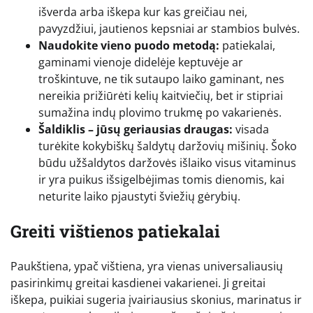
išverda arba iškepa kur kas greičiau nei,
pavyzdžiui, jautienos kepsniai ar stambios bulvės.
Naudokite vieno puodo metodą:
patiekalai,
gaminami vienoje didelėje keptuvėje ar
troškintuve, ne tik sutaupo laiko gaminant, nes
nereikia prižiūrėti kelių kaitviečių, bet ir stipriai
sumažina indų plovimo trukmę po vakarienės.
Šaldiklis – jūsų geriausias draugas:
visada
turėkite kokybiškų šaldytų daržovių mišinių. Šoko
būdu užšaldytos daržovės išlaiko visus vitaminus
ir yra puikus išsigelbėjimas tomis dienomis, kai
neturite laiko pjaustyti šviežių gėrybių.
Greiti vištienos patiekalai
Paukštiena, ypač vištiena, yra vienas universaliausių
pasirinkimų greitai kasdienei vakarienei. Ji greitai
iškepa, puikiai sugeria įvairiausius skonius, marinatus ir