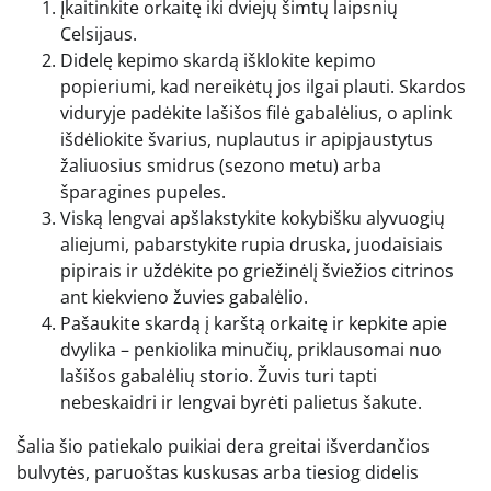
Įkaitinkite orkaitę iki dviejų šimtų laipsnių
Celsijaus.
Didelę kepimo skardą išklokite kepimo
popieriumi, kad nereikėtų jos ilgai plauti. Skardos
viduryje padėkite lašišos filė gabalėlius, o aplink
išdėliokite švarius, nuplautus ir apipjaustytus
žaliuosius smidrus (sezono metu) arba
šparagines pupeles.
Viską lengvai apšlakstykite kokybišku alyvuogių
aliejumi, pabarstykite rupia druska, juodaisiais
pipirais ir uždėkite po griežinėlį šviežios citrinos
ant kiekvieno žuvies gabalėlio.
Pašaukite skardą į karštą orkaitę ir kepkite apie
dvylika – penkiolika minučių, priklausomai nuo
lašišos gabalėlių storio. Žuvis turi tapti
nebeskaidri ir lengvai byrėti palietus šakute.
Šalia šio patiekalo puikiai dera greitai išverdančios
bulvytės, paruoštas kuskusas arba tiesiog didelis