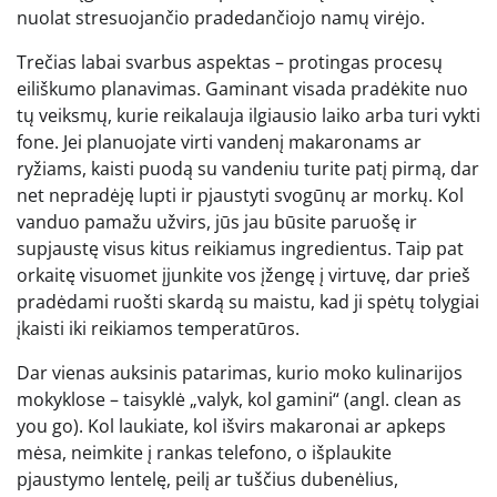
nuolat stresuojančio pradedančiojo namų virėjo.
Trečias labai svarbus aspektas – protingas procesų
eiliškumo planavimas. Gaminant visada pradėkite nuo
tų veiksmų, kurie reikalauja ilgiausio laiko arba turi vykti
fone. Jei planuojate virti vandenį makaronams ar
ryžiams, kaisti puodą su vandeniu turite patį pirmą, dar
net nepradėję lupti ir pjaustyti svogūnų ar morkų. Kol
vanduo pamažu užvirs, jūs jau būsite paruošę ir
supjaustę visus kitus reikiamus ingredientus. Taip pat
orkaitę visuomet įjunkite vos įžengę į virtuvę, dar prieš
pradėdami ruošti skardą su maistu, kad ji spėtų tolygiai
įkaisti iki reikiamos temperatūros.
Dar vienas auksinis patarimas, kurio moko kulinarijos
mokyklose – taisyklė „valyk, kol gamini“ (angl. clean as
you go). Kol laukiate, kol išvirs makaronai ar apkeps
mėsa, neimkite į rankas telefono, o išplaukite
pjaustymo lentelę, peilį ar tuščius dubenėlius,