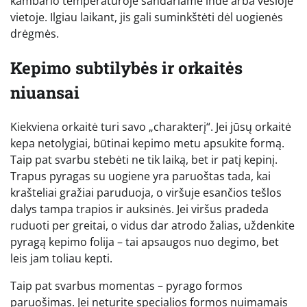
kambario temperatūroje sandariame inde arba vėsioje
vietoje. Ilgiau laikant, jis gali suminkštėti dėl uogienės
drėgmės.
Kepimo subtilybės ir orkaitės
niuansai
Kiekviena orkaitė turi savo „charakterį“. Jei jūsų orkaitė
kepa netolygiai, būtinai kepimo metu apsukite formą.
Taip pat svarbu stebėti ne tik laiką, bet ir patį kepinį.
Trapus pyragas su uogiene yra paruoštas tada, kai
krašteliai gražiai paruduoja, o viršuje esančios tešlos
dalys tampa trapios ir auksinės. Jei viršus pradeda
ruduoti per greitai, o vidus dar atrodo žalias, uždenkite
pyragą kepimo folija – tai apsaugos nuo degimo, bet
leis jam toliau kepti.
Taip pat svarbus momentas – pyrago formos
paruošimas. Jei neturite specialios formos nuimamais