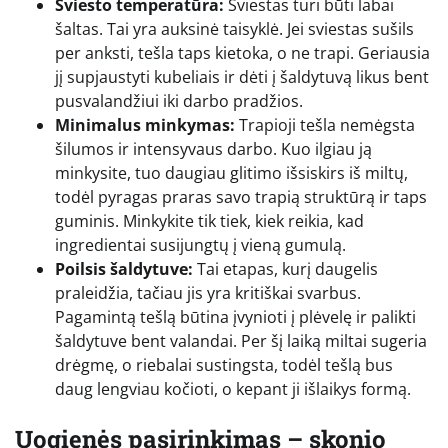
Sviesto temperatūra:
Sviestas turi būti labai
šaltas. Tai yra auksinė taisyklė. Jei sviestas sušils
per anksti, tešla taps kietoka, o ne trapi. Geriausia
jį supjaustyti kubeliais ir dėti į šaldytuvą likus bent
pusvalandžiui iki darbo pradžios.
Minimalus minkymas:
Trapioji tešla nemėgsta
šilumos ir intensyvaus darbo. Kuo ilgiau ją
minkysite, tuo daugiau glitimo išsiskirs iš miltų,
todėl pyragas praras savo trapią struktūrą ir taps
guminis. Minkykite tik tiek, kiek reikia, kad
ingredientai susijungtų į vieną gumulą.
Poilsis šaldytuve:
Tai etapas, kurį daugelis
praleidžia, tačiau jis yra kritiškai svarbus.
Pagamintą tešlą būtina įvynioti į plėvelę ir palikti
šaldytuve bent valandai. Per šį laiką miltai sugeria
drėgmę, o riebalai sustingsta, todėl tešlą bus
daug lengviau kočioti, o kepant ji išlaikys formą.
Uogienės pasirinkimas – skonio