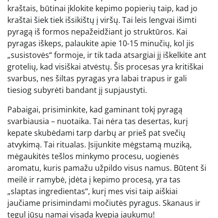
kraštais, būtinai įklokite kepimo popierių taip, kad jo
kraštai šiek tiek išsikištų į viršų. Tai leis lengvai išimti
pyragą iš formos nepažeidžiant jo struktūros. Kai
pyragas iškeps, palaukite apie 10-15 minučių, kol jis
„susistovės“ formoje, ir tik tada atsargiai jį iškelkite ant
grotelių, kad visiškai atvėstų. Šis procesas yra kritiškai
svarbus, nes šiltas pyragas yra labai trapus ir gali
tiesiog subyrėti bandant jį supjaustyti.
Pabaigai, prisiminkite, kad gaminant tokį pyragą
svarbiausia – nuotaika. Tai nėra tas desertas, kurį
kepate skubėdami tarp darbų ar prieš pat svečių
atvykimą. Tai ritualas. Įsijunkite mėgstamą muziką,
mėgaukitės tešlos minkymo procesu, uogienės
aromatu, kuris pamažu užpildo visus namus. Būtent ši
meilė ir ramybė, įdėta į kepimo procesą, yra tas
„slaptas ingredientas“, kurį mes visi taip aiškiai
jaučiame prisimindami močiutės pyragus. Skanaus ir
tegul jūsų namai visada kvepia jaukumu!