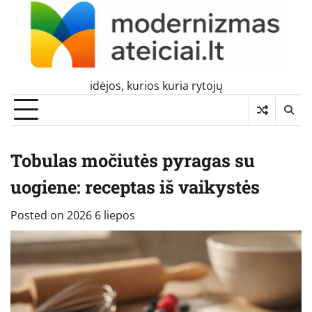
Skip
to
content
idėjos, kurios kuria rytojų
Tobulas močiutės pyragas su
uogiene: receptas iš vaikystės
Posted on
2026 6 liepos