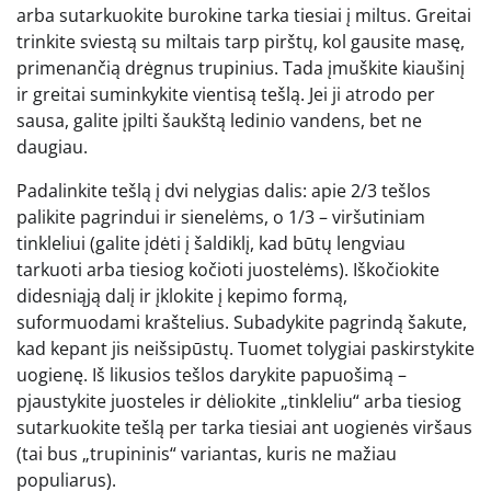
arba sutarkuokite burokine tarka tiesiai į miltus. Greitai
trinkite sviestą su miltais tarp pirštų, kol gausite masę,
primenančią drėgnus trupinius. Tada įmuškite kiaušinį
ir greitai suminkykite vientisą tešlą. Jei ji atrodo per
sausa, galite įpilti šaukštą ledinio vandens, bet ne
daugiau.
Padalinkite tešlą į dvi nelygias dalis: apie 2/3 tešlos
palikite pagrindui ir sienelėms, o 1/3 – viršutiniam
tinkleliui (galite įdėti į šaldiklį, kad būtų lengviau
tarkuoti arba tiesiog kočioti juostelėms). Iškočiokite
didesniąją dalį ir įklokite į kepimo formą,
suformuodami kraštelius. Subadykite pagrindą šakute,
kad kepant jis neišsipūstų. Tuomet tolygiai paskirstykite
uogienę. Iš likusios tešlos darykite papuošimą –
pjaustykite juosteles ir dėliokite „tinkleliu“ arba tiesiog
sutarkuokite tešlą per tarka tiesiai ant uogienės viršaus
(tai bus „trupininis“ variantas, kuris ne mažiau
populiarus).