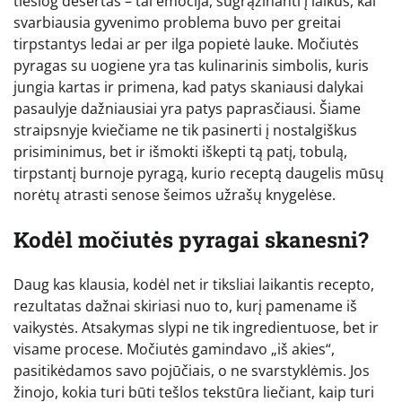
tiesiog desertas – tai emocija, sugrąžinanti į laikus, kai
svarbiausia gyvenimo problema buvo per greitai
tirpstantys ledai ar per ilga popietė lauke. Močiutės
pyragas su uogiene yra tas kulinarinis simbolis, kuris
jungia kartas ir primena, kad patys skaniausi dalykai
pasaulyje dažniausiai yra patys paprasčiausi. Šiame
straipsnyje kviečiame ne tik pasinerti į nostalgiškus
prisiminimus, bet ir išmokti iškepti tą patį, tobulą,
tirpstantį burnoje pyragą, kurio receptą daugelis mūsų
norėtų atrasti senose šeimos užrašų knygelėse.
Kodėl močiutės pyragai skanesni?
Daug kas klausia, kodėl net ir tiksliai laikantis recepto,
rezultatas dažnai skiriasi nuo to, kurį pamename iš
vaikystės. Atsakymas slypi ne tik ingredientuose, bet ir
visame procese. Močiutės gamindavo „iš akies“,
pasitikėdamos savo pojūčiais, o ne svarstyklėmis. Jos
žinojo, kokia turi būti tešlos tekstūra liečiant, kaip turi