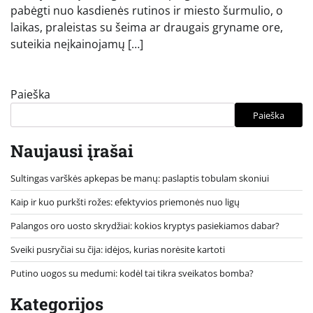
pabėgti nuo kasdienės rutinos ir miesto šurmulio, o
laikas, praleistas su šeima ar draugais gryname ore,
suteikia neįkainojamų […]
Paieška
Paieška
Naujausi įrašai
Sultingas varškės apkepas be manų: paslaptis tobulam skoniui
Kaip ir kuo purkšti rožes: efektyvios priemonės nuo ligų
Palangos oro uosto skrydžiai: kokios kryptys pasiekiamos dabar?
Sveiki pusryčiai su čija: idėjos, kurias norėsite kartoti
Putino uogos su medumi: kodėl tai tikra sveikatos bomba?
Kategorijos