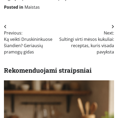
Posted in
Maistas
Navigacija
Previous:
Next:
tarp
Ką veikti Druskininkuose
Sultingi virti mėsos kukuliai:
įrašų
šiandien? Geriausių
receptas, kuris visada
pramogų gidas
pavyksta
Rekomenduojami straipsniai