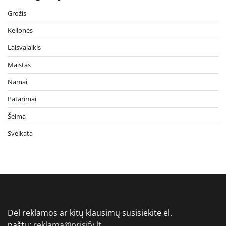
Grožis
Kelionės
Laisvalaikis
Maistas
Namai
Patarimai
Šeima
Sveikata
Dėl reklamos ar kitų klausimų susisiekite el.
paštu:
reklama@prisify.lt