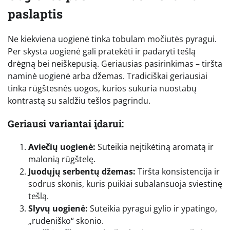
paslaptis
Ne kiekviena uogienė tinka tobulam močiutės pyragui.
Per skysta uogienė gali pratekėti ir padaryti tešlą
drėgną bei neiškepusią. Geriausias pasirinkimas – tiršta
naminė uogienė arba džemas. Tradiciškai geriausiai
tinka rūgštesnės uogos, kurios sukuria nuostabų
kontrastą su saldžiu tešlos pagrindu.
Geriausi variantai įdarui:
Aviečių uogienė:
Suteikia neįtikėtiną aromatą ir
malonią rūgštelę.
Juodųjų serbentų džemas:
Tiršta konsistencija ir
sodrus skonis, kuris puikiai subalansuoja sviestinę
tešlą.
Slyvų uogienė:
Suteikia pyragui gylio ir ypatingo,
„rudeniško“ skonio.