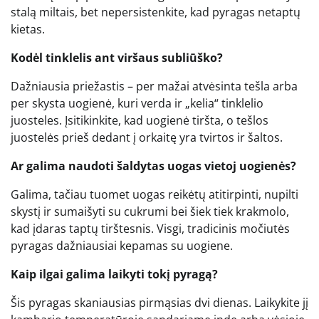
stalą miltais, bet nepersistenkite, kad pyragas netaptų
kietas.
Kodėl tinklelis ant viršaus subliūško?
Dažniausia priežastis – per mažai atvėsinta tešla arba
per skysta uogienė, kuri verda ir „kelia“ tinklelio
juosteles. Įsitikinkite, kad uogienė tiršta, o tešlos
juostelės prieš dedant į orkaitę yra tvirtos ir šaltos.
Ar galima naudoti šaldytas uogas vietoj uogienės?
Galima, tačiau tuomet uogas reikėtų atitirpinti, nupilti
skystį ir sumaišyti su cukrumi bei šiek tiek krakmolo,
kad įdaras taptų tirštesnis. Visgi, tradicinis močiutės
pyragas dažniausiai kepamas su uogiene.
Kaip ilgai galima laikyti tokį pyragą?
Šis pyragas skaniausias pirmąsias dvi dienas. Laikykite jį