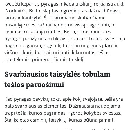
kvepėti kepantis pyragas ir kada tiksliai jį reikia ištraukti
iš orkaitės. Be to, slaptas ingredientas dažnai būdavo
laikas ir kantrybė. Šiuolaikiniame skubančiame
pasaulyje mes dažnai bandome viską pagreitinti, o
kepimas reikalauja rimties. Be to, tikras močiutės
pyragas pasižymi tam tikrais bruožais: trapiu, sviestiniu
pagrindu, gausiu, rūgštelę turinčiu uogienės įdaru ir
viršumi, kuris būtinai turi būti dekoruotas tešlos
juostelėmis, primenančiomis tinklelį.
Svarbiausios taisyklės tobulam
tešlos paruošimui
Kad pyragas pavyktų toks, apie kokį svajojate, tešla yra
pats svarbiausias elementas. Dažniausiai naudojama
trapi tešla, kurios pagrindas – geros kokybės sviestas.
Štai keletas esminių taisyklių, kurias būtina įsiminti: