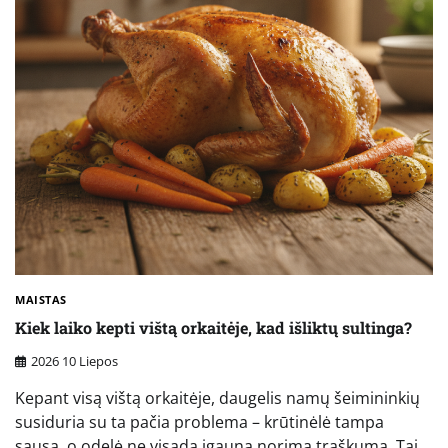
MAISTAS
Kiek laiko kepti vištą orkaitėje, kad išliktų sultinga?
2026 10 Liepos
Kepant visą vištą orkaitėje, daugelis namų šeimininkių
susiduria su ta pačia problema – krūtinėlė tampa
sausa, o odelė ne visada įgauna norimą traškumą. Tai