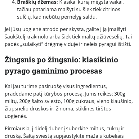
Braškių džemas:
Klasika, kurią mėgsta vaikai,
tačiau patariama maišyti su šiek tiek citrinos
sulčių, kad nebūtų pernelyg saldu.
Jei jūsų uogienė atrodo per skysta, galite į ją įmaišyti
šaukštelį krakmolo arba šiek tiek maltų džiūvėsėlių. Tai
padės „sulaikyti“ drėgmę viduje ir neleis pyragui ištižti.
Žingsnis po žingsnio: klasikinio
pyrago gaminimo procesas
Kai jau turime pasiruošę visus ingredientus,
pradedame patį kūrybos procesą. Jums reikės: 300g
miltų, 200g šalto sviesto, 100g cukraus, vieno kiaušinio,
žiupsnelio druskos ir, žinoma, stiklinės tirštos
uogienės.
Pirmiausia, į didelį dubenį suberkite miltus, cukrų ir
druską. Šaltą sviestą supjaustykite mažais kubeliais