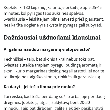
Kepkite iki 180 laipsnių įkaitintoje orkaitėje apie 35-45
minutes, kol pyragas taps auksinės spalvos.
Svarbiausia – leiskite jam pilnai atvėsti prieš pjaustant,
nes karšta uogienė yra skysta ir pyragas gali subyrėti.
Dažniausiai užduodami klausimai
Ar galima naudoti margariną vietoj sviesto?
Techniškai – taip, bet skonis tikrai nebus toks pat.
Sviestas suteikia trapiam pyragui būdingą aromatą ir
skonį, kurio margarinas tiesiog negali atstoti. Jei norite
to tikrojo nostalgiško skonio, rinkitės tik gerą sviestą.
Ką daryti, jei tešla limpa prie rankų?
Tai reiškia, kad tešla per daug sušilo arba joje per daug
drėgmės. Įdėkite ją atgal į šaldytuvą bent 20-30
minučių. Taip pat dirbdami galite šiek tiek pasibarstyti