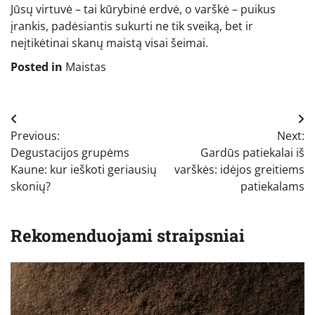
Jūsų virtuvė – tai kūrybinė erdvė, o varškė – puikus
įrankis, padėsiantis sukurti ne tik sveiką, bet ir
neįtikėtinai skanų maistą visai šeimai.
Posted in
Maistas
Navigacija
Previous:
Next:
tarp
Degustacijos grupėms
Gardūs patiekalai iš
įrašų
Kaune: kur ieškoti geriausių
varškės: idėjos greitiems
skonių?
patiekalams
Rekomenduojami straipsniai