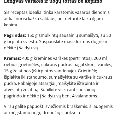
Lengvas varškės ir uogų tortas be kepimo
Šis receptas idealiai tinka karštomis vasaros dienomis
ar kai norisi kažko saldaus, bet neturite laiko ilgam
kepimui.
Pagrindas:
150 g smulkintų sausainių sumaišytų su 50
g tirpinto sviesto. Suspauskite masę formos dugne ir
dėkite į šaldytuvą.
Kremas:
400 g kreminės varškės (pertrintos), 200 ml
riebios grietinėlės, cukraus pudros pagal skonį, vanilės,
15 g želatinos (ištirpintos vandenyje). Grietinėlę
išplakite iki standumo, sumaišykite su varške ir cukraus
pudra. Pabaigoje atsargiai įmaišykite ištirpintą ir
atvėsintą želatiną. Supilkite viską ant sausainių
pagrindo ir dėkite į šaldytuvą bent 4 valandoms.
Viršų galite papuošti šviežiomis braškėmis, šilauogėmis
ar mėgstamu uogų drebučių sluoksniu.