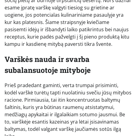
sočių pietų ar burnoje tirpstančių desertų. Nors dažnai
esame įpratę varškę valgyti tiesiog su grietine ar
uogiene, jos potencialas kulinariniame pasaulyje yra
kur kas platesnis. Šiame straipsnyje kviečiame
pasisemti idėjų ir išbandyti laiko patikrintus bei naujus
receptus, kurie padės pažvelgti į šį pieno produktą kitu
kampu ir kasdienę mitybą paversti tikra švente.
Varškės nauda ir svarba
subalansuotoje mityboje
Prieš pradedant gaminti, verta trumpai prisiminti,
kodėl varškė turėtų tapti nuolatiniu svečiu jūsų mitybos
racione. Pirmiausia, tai itin koncentruotas baltymų
šaltinis, kuris yra būtinas raumenų atsistatymui,
medžiagų apykaitai ir ilgalaikiam sotumo jausmui. Be
to, varškėje esantis kazeinas yra lėtai įsisavinamas
baltymas, todėl valgant varškę jaučiamės sotūs ilgą