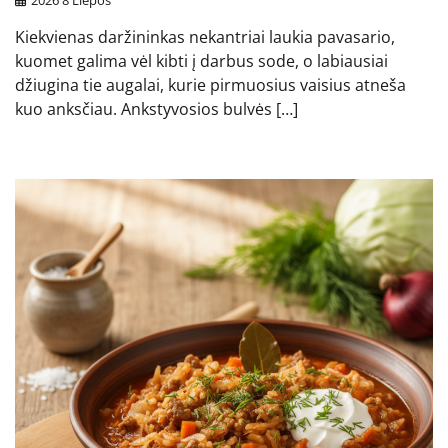
2026 8 Liepos
Kiekvienas daržininkas nekantriai laukia pavasario,
kuomet galima vėl kibti į darbus sode, o labiausiai
džiugina tie augalai, kurie pirmuosius vaisius atneša
kuo anksčiau. Ankstyvosios bulvės […]