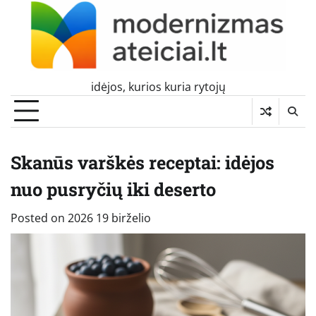
Skip
to
content
idėjos, kurios kuria rytojų
Skanūs varškės receptai: idėjos
nuo pusryčių iki deserto
Posted on
2026 19 birželio