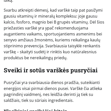
laiką.
Svarbu atkreipti dėmesį, kad varškė taip pat pasižymi
gausiu vitaminų ir mineralų kompleksu: joje gausu
kalcio, fosforo, magnio bei B grupės vitaminų. Dėl šios
priežasties varškė yra ypač rekomenduojama
augantiems vaikams, sportuojantiems asmenims bei
senyvo amžiaus žmonėms, kuriems reikalinga kaulų
stiprinimo prevencija. Svarbiausia taisyklė renkantis
varškę – skaityti sudėtį ir rinktis kuo natūralesnius
produktus be nereikalingų priedų.
Sveiki ir sotūs varškės pusryčiai
Pusryčiai yra svarbiausia dienos pradžia, suteikianti
energijos visai pirmai dienos pusei. Varškė čia atlieka
pagrindinį vaidmenį, nes leidžia derinti ją tiek su
saldžiais, tiek su sūriais ingredientais.