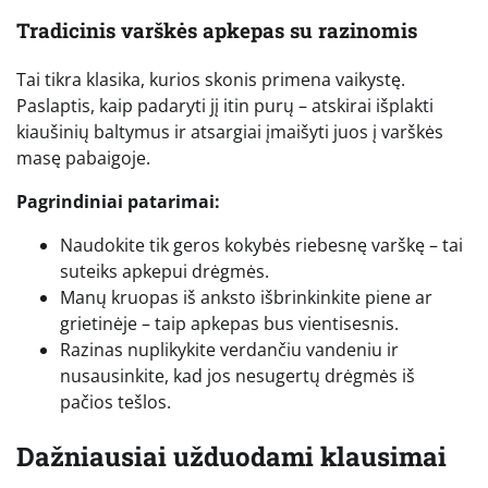
Tradicinis varškės apkepas su razinomis
Tai tikra klasika, kurios skonis primena vaikystę.
Paslaptis, kaip padaryti jį itin purų – atskirai išplakti
kiaušinių baltymus ir atsargiai įmaišyti juos į varškės
masę pabaigoje.
Pagrindiniai patarimai:
Naudokite tik geros kokybės riebesnę varškę – tai
suteiks apkepui drėgmės.
Manų kruopas iš anksto išbrinkinkite piene ar
grietinėje – taip apkepas bus vientisesnis.
Razinas nuplikykite verdančiu vandeniu ir
nusausinkite, kad jos nesugertų drėgmės iš
pačios tešlos.
Dažniausiai užduodami klausimai