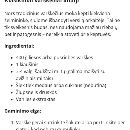
Klasikiniai varškėčiai kitaip
Nors tradicinius varškėčius moka kepti kiekviena
šeimininkė, siūlome išbandyti versiją orkaitėje. Tai ne
tik sveikesnis būdas, nes naudojama mažiau riebalų,
bet ir patogesnis – nereikia stovėti prie keptuvės.
Ingredientai:
400 g liesos arba pusriebės varškės
1 kiaušinis
3-4 valg. šaukštai miltų (galima maišyti su
avižiniais miltais)
Šiek tiek medaus arba cukraus (nebūtina)
Žiupsnelis druskos
Vanilės ekstraktas
Gaminimo eiga:
Varškę gerai sutrinkite šakute arba pertrinkite per
sietelį, kad nebūtų gumuliukų.