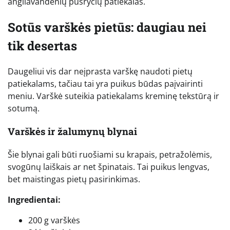
angliavandenių pusryčių patiekalas.
Sotūs varškės pietūs: daugiau nei
tik desertas
Daugeliui vis dar neįprasta varškę naudoti pietų
patiekalams, tačiau tai yra puikus būdas paįvairinti
meniu. Varškė suteikia patiekalams kreminę tekstūrą ir
sotumą.
Varškės ir žalumynų blynai
Šie blynai gali būti ruošiami su krapais, petražolėmis,
svogūnų laiškais ar net špinatais. Tai puikus lengvas,
bet maistingas pietų pasirinkimas.
Ingredientai:
200 g varškės