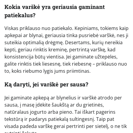
Kokia varškė yra geriausia gaminant
patiekalus?
Viskas priklauso nuo patiekalo. Kepiniams, tokiems kaip
apkepai ar blynai, geriausia tinka pusriebė varškė, nes ji
suteikia optimalią drėgmę. Desertams, kurių nereikia
kepti, geriau rinktis kreminę, pertrintą varškę, kad
konsistencija būtų vientisa. Jei gaminate užtepėles,
galite rinktis tiek liesesnę, tiek riebesnę – priklauso nuo
to, koks riebumo lygis jums priimtinas.
Ką daryti, jei varškė per sausa?
Jei gaminate apkepą ar blynelius ir varškė atrodo per
sausa, į masę įdėkite šaukštą ar du grietinės,
natūralaus jogurto arba pieno. Tai iškart pagerins
tekstūrą ir padarys patiekalą sultingesnį. Taip pat
visada padeda varškę gerai pertrinti per sietelį, o ne tik