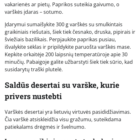
vakarienės ar pietų. Paprikos suteikia gaivumo, o
varškės įdaras – sotumo.
Įdarymui sumaišykite 300 g varškės su smulkintais
graikiniais riešutais, šiek tiek česnako, druska, pipirais ir
šviežiais bazilikais. Perpjaukite paprikas pusiau,
išvalykite sėklas ir pripildykite paruošta varškės mase.
Kepkite orkaitėje 200 laipsnių temperatūroje apie 30
minučių. Pabaigoje galite užbarstyti šiek tiek sūrio, kad
susidarytų traški plutelė.
Saldūs desertai su varške, kurie
privers nustebti
Varškės desertai yra lietuvių virtuvės pasididžiavimas.
Čia varškė atsiskleidžia visu gražumu, suteikdama
patiekalams drėgmės ir švelnumo.