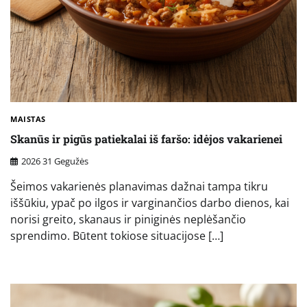
MAISTAS
Skanūs ir pigūs patiekalai iš faršo: idėjos vakarienei
2026 31 Gegužės
Šeimos vakarienės planavimas dažnai tampa tikru
iššūkiu, ypač po ilgos ir varginančios darbo dienos, kai
norisi greito, skanaus ir piniginės neplėšančio
sprendimo. Būtent tokiose situacijose […]