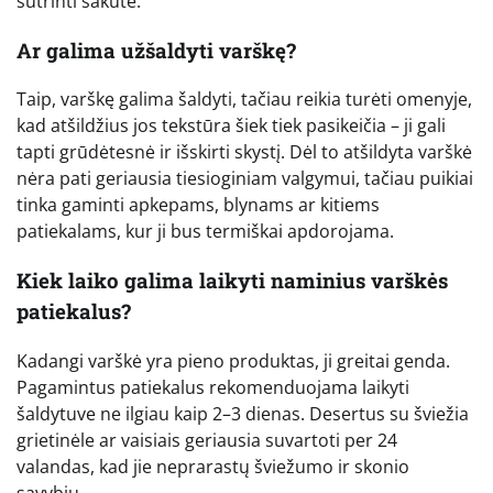
sutrinti šakute.
Ar galima užšaldyti varškę?
Taip, varškę galima šaldyti, tačiau reikia turėti omenyje,
kad atšildžius jos tekstūra šiek tiek pasikeičia – ji gali
tapti grūdėtesnė ir išskirti skystį. Dėl to atšildyta varškė
nėra pati geriausia tiesioginiam valgymui, tačiau puikiai
tinka gaminti apkepams, blynams ar kitiems
patiekalams, kur ji bus termiškai apdorojama.
Kiek laiko galima laikyti naminius varškės
patiekalus?
Kadangi varškė yra pieno produktas, ji greitai genda.
Pagamintus patiekalus rekomenduojama laikyti
šaldytuve ne ilgiau kaip 2–3 dienas. Desertus su šviežia
grietinėle ar vaisiais geriausia suvartoti per 24
valandas, kad jie neprarastų šviežumo ir skonio
savybių.