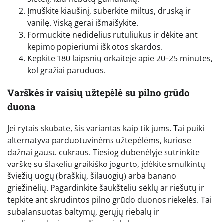
Įmuškite kiaušinį, suberkite miltus, druską ir
vanilę. Viską gerai išmaišykite.
Formuokite nedidelius rutuliukus ir dėkite ant
kepimo popieriumi išklotos skardos.
Kepkite 180 laipsnių orkaitėje apie 20–25 minutes,
kol gražiai paruduos.
Varškės ir vaisių užtepėlė su pilno grūdo
duona
Jei rytais skubate, šis variantas kaip tik jums. Tai puiki
alternatyva parduotuvinėms užtepėlėms, kuriose
dažnai gausu cukraus. Tiesiog dubenėlyje sutrinkite
varškę su šlakeliu graikiško jogurto, įdėkite smulkintų
šviežių uogų (braškių, šilauogių) arba banano
griežinėlių. Pagardinkite šaukšteliu sėklų ar riešutų ir
tepkite ant skrudintos pilno grūdo duonos riekelės. Tai
subalansuotas baltymų, gerųjų riebalų ir