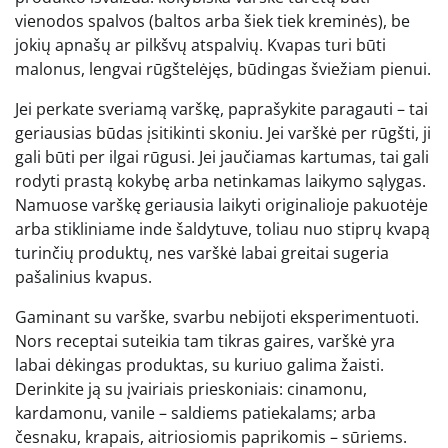
vienodos spalvos (baltos arba šiek tiek kreminės), be
jokių apnašų ar pilkšvų atspalvių. Kvapas turi būti
malonus, lengvai rūgštelėjęs, būdingas šviežiam pienui.
Jei perkate sveriamą varškę, paprašykite paragauti – tai
geriausias būdas įsitikinti skoniu. Jei varškė per rūgšti, ji
gali būti per ilgai rūgusi. Jei jaučiamas kartumas, tai gali
rodyti prastą kokybę arba netinkamas laikymo sąlygas.
Namuose varškę geriausia laikyti originalioje pakuotėje
arba stikliniame inde šaldytuve, toliau nuo stiprų kvapą
turinčių produktų, nes varškė labai greitai sugeria
pašalinius kvapus.
Gaminant su varške, svarbu nebijoti eksperimentuoti.
Nors receptai suteikia tam tikras gaires, varškė yra
labai dėkingas produktas, su kuriuo galima žaisti.
Derinkite ją su įvairiais prieskoniais: cinamonu,
kardamonu, vanile – saldiems patiekalams; arba
česnaku, krapais, aitriosiomis paprikomis – sūriems.