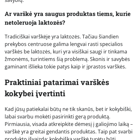
Ar varškė yra saugus produktas tiems, kurie
netoleruoja laktozės?
Tradiciškai varškėje yra laktozės. Tačiau šiandien
prekybos centruose galima lengvai rasti specialios
varškės be laktozės, kuri yra visiškai saugi ir tinkama
žmonėms, turintiems šią problemą. Skonis ir savybės
gaminant išlieka tokie patys kaip ir įprastos varškės.
Praktiniai patarimai varškės
kokybei įvertinti
Kad jūsų patiekalai būtų ne tik skanūs, bet ir kokybiški,
labai svarbu mokėti pasirinkti gerą produktą.
Pirmiausia, visada atkreipkite dėmesį į galiojimo laiką –
varškė yra greitai gendantis produktas. Taip pat svarbi
produkto išvaizda: kokybiška varškė turėtų būti