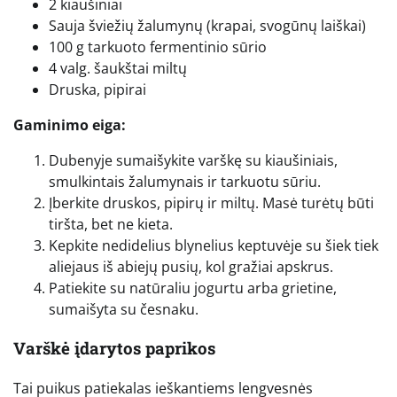
2 kiaušiniai
Sauja šviežių žalumynų (krapai, svogūnų laiškai)
100 g tarkuoto fermentinio sūrio
4 valg. šaukštai miltų
Druska, pipirai
Gaminimo eiga:
Dubenyje sumaišykite varškę su kiaušiniais,
smulkintais žalumynais ir tarkuotu sūriu.
Įberkite druskos, pipirų ir miltų. Masė turėtų būti
tiršta, bet ne kieta.
Kepkite nedidelius blynelius keptuvėje su šiek tiek
aliejaus iš abiejų pusių, kol gražiai apskrus.
Patiekite su natūraliu jogurtu arba grietine,
sumaišyta su česnaku.
Varškė įdarytos paprikos
Tai puikus patiekalas ieškantiems lengvesnės