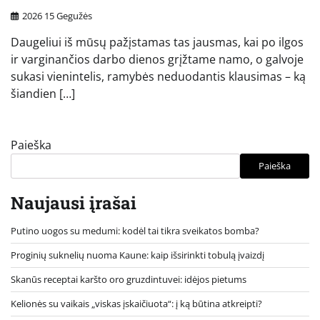
2026 15 Gegužės
Daugeliui iš mūsų pažįstamas tas jausmas, kai po ilgos
ir varginančios darbo dienos grįžtame namo, o galvoje
sukasi vienintelis, ramybės neduodantis klausimas – ką
šiandien […]
Paieška
Paieška
Naujausi įrašai
Putino uogos su medumi: kodėl tai tikra sveikatos bomba?
Proginių suknelių nuoma Kaune: kaip išsirinkti tobulą įvaizdį
Skanūs receptai karšto oro gruzdintuvei: idėjos pietums
Kelionės su vaikais „viskas įskaičiuota“: į ką būtina atkreipti?