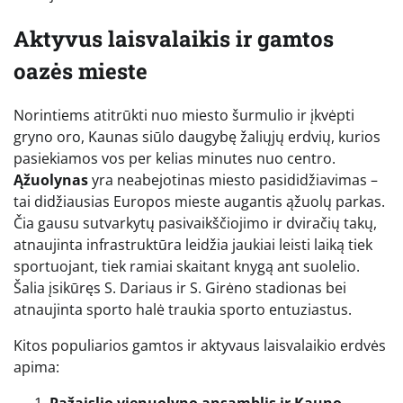
Aktyvus laisvalaikis ir gamtos
oazės mieste
Norintiems atitrūkti nuo miesto šurmulio ir įkvėpti
gryno oro, Kaunas siūlo daugybę žaliųjų erdvių, kurios
pasiekiamos vos per kelias minutes nuo centro.
Ąžuolynas
yra neabejotinas miesto pasididžiavimas –
tai didžiausias Europos mieste augantis ąžuolų parkas.
Čia gausu sutvarkytų pasivaikščiojimo ir dviračių takų,
atnaujinta infrastruktūra leidžia jaukiai leisti laiką tiek
sportuojant, tiek ramiai skaitant knygą ant suolelio.
Šalia įsikūręs S. Dariaus ir S. Girėno stadionas bei
atnaujinta sporto halė traukia sporto entuziastus.
Kitos populiarios gamtos ir aktyvaus laisvalaikio erdvės
apima: