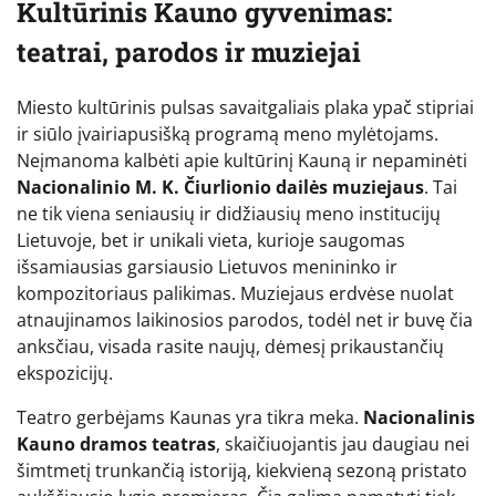
Kultūrinis Kauno gyvenimas:
teatrai, parodos ir muziejai
Miesto kultūrinis pulsas savaitgaliais plaka ypač stipriai
ir siūlo įvairiapusišką programą meno mylėtojams.
Neįmanoma kalbėti apie kultūrinį Kauną ir nepaminėti
Nacionalinio M. K. Čiurlionio dailės muziejaus
. Tai
ne tik viena seniausių ir didžiausių meno institucijų
Lietuvoje, bet ir unikali vieta, kurioje saugomas
išsamiausias garsiausio Lietuvos menininko ir
kompozitoriaus palikimas. Muziejaus erdvėse nuolat
atnaujinamos laikinosios parodos, todėl net ir buvę čia
anksčiau, visada rasite naujų, dėmesį prikaustančių
ekspozicijų.
Teatro gerbėjams Kaunas yra tikra meka.
Nacionalinis
Kauno dramos teatras
, skaičiuojantis jau daugiau nei
šimtmetį trunkančią istoriją, kiekvieną sezoną pristato