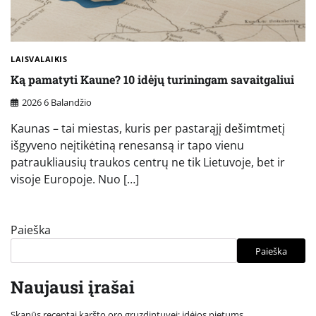
LAISVALAIKIS
Ką pamatyti Kaune? 10 idėjų turiningam savaitgaliui
2026 6 Balandžio
Kaunas – tai miestas, kuris per pastarąjį dešimtmetį
išgyveno neįtikėtiną renesansą ir tapo vienu
patraukliausių traukos centrų ne tik Lietuvoje, bet ir
visoje Europoje. Nuo […]
Paieška
Paieška
Naujausi įrašai
Skanūs receptai karšto oro gruzdintuvei: idėjos pietums