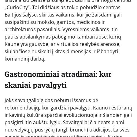
laisvalaikio centre įsikūręs edukacinis pramogų centras
„CurioCity“. Tai didžiausias tokio pobūdžio centras
Baltijos šalyse, skirtas vaikams, kur jie žaisdami gali
susipažinti su mokslo, gamtos, medicinos ir
architektūros pasauliais. Vyresniems vaikams itin
patiks apsilankymas pabėgimo kambariuose, kurių
Kaune yra gausybė, ar virtualios realybės arenose,
siūlančiose nusikelti į kitas dimensijas ir išbandyti
komandinį darbą.
Gastronominiai atradimai: kur
skaniai pavalgyti
Joks savaitgalio gidas nebūtų išsamus be
rekomendacijų, kur gardžiai pavalgyti. Kauno restoranų
ir kavinių kultūra sparčiai evoliucionuoja ir šiandien gali
pasigirti itin aukštu lygiu. Savaitgaliai čia neatsiejami
nuo vėlyvųjų pusryčių (angl. brunch) tradicijos. Laisvės