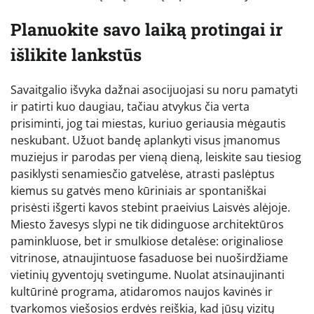
Planuokite savo laiką protingai ir
išlikite lankstūs
Savaitgalio išvyka dažnai asocijuojasi su noru pamatyti
ir patirti kuo daugiau, tačiau atvykus čia verta
prisiminti, jog tai miestas, kuriuo geriausia mėgautis
neskubant. Užuot bandę aplankyti visus įmanomus
muziejus ir parodas per vieną dieną, leiskite sau tiesiog
pasiklysti senamiesčio gatvelėse, atrasti paslėptus
kiemus su gatvės meno kūriniais ar spontaniškai
prisėsti išgerti kavos stebint praeivius Laisvės alėjoje.
Miesto žavesys slypi ne tik didinguose architektūros
paminkluose, bet ir smulkiose detalėse: originaliose
vitrinose, atnaujintuose fasaduose bei nuoširdžiame
vietinių gyventojų svetingume. Nuolat atsinaujinanti
kultūrinė programa, atidaromos naujos kavinės ir
tvarkomos viešosios erdvės reiškia, kad jūsų vizitų