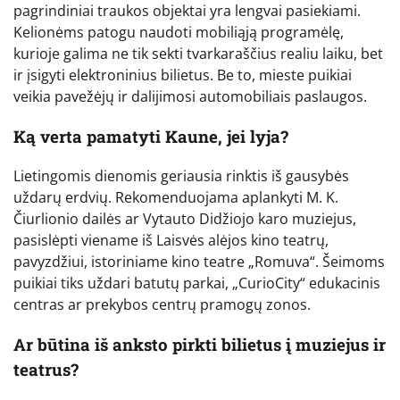
pagrindiniai traukos objektai yra lengvai pasiekiami.
Kelionėms patogu naudoti mobiliąją programėlę,
kurioje galima ne tik sekti tvarkaraščius realiu laiku, bet
ir įsigyti elektroninius bilietus. Be to, mieste puikiai
veikia pavežėjų ir dalijimosi automobiliais paslaugos.
Ką verta pamatyti Kaune, jei lyja?
Lietingomis dienomis geriausia rinktis iš gausybės
uždarų erdvių. Rekomenduojama aplankyti M. K.
Čiurlionio dailės ar Vytauto Didžiojo karo muziejus,
pasislėpti viename iš Laisvės alėjos kino teatrų,
pavyzdžiui, istoriniame kino teatre „Romuva“. Šeimoms
puikiai tiks uždari batutų parkai, „CurioCity“ edukacinis
centras ar prekybos centrų pramogų zonos.
Ar būtina iš anksto pirkti bilietus į muziejus ir
teatrus?