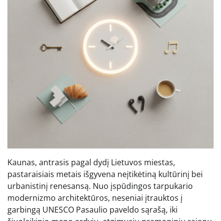
Kaunas, antrasis pagal dydį Lietuvos miestas,
pastaraisiais metais išgyvena neįtikėtiną kultūrinį bei
urbanistinį renesansą. Nuo įspūdingos tarpukario
modernizmo architektūros, neseniai įtrauktos į
garbingą UNESCO Pasaulio paveldo sąrašą, iki