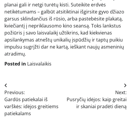
planai gali ir netgi turėtų kisti. Suteikite erdvės
netikėtumams – galbūt atsitiktinai išgirsite gyvo džiazo
garsus sklindančius iš rūsio, arba pastebėsite plakatą,
kviečiantį į nepriklausomo kino seansą. Toks lankstus
požiūris į savo laisvalaikį užtikrins, kad kiekvienas
apsilankymas atneštų unikalių įspūdžių ir taptų puikiu
impulsu sugrįžti dar ne kartą, ieškant naujų asmeninių
atradimų.
Posted in
Laisvalaikis
Navigacija
Previous:
Next:
tarp
Gardūs patiekalai iš
Pusryčių idėjos: kaip greitai
įrašų
varškės: idėjos greitiems
ir skaniai pradėti dieną
patiekalams