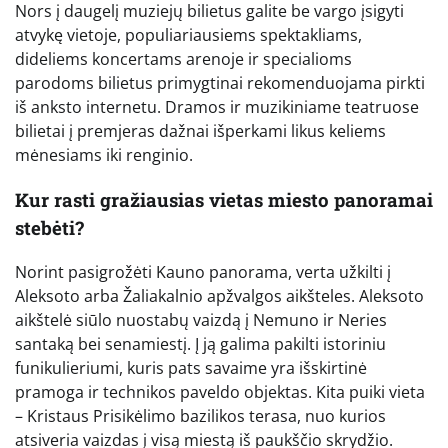
Nors į daugelį muziejų bilietus galite be vargo įsigyti
atvykę vietoje, populiariausiems spektakliams,
dideliems koncertams arenoje ir specialioms
parodoms bilietus primygtinai rekomenduojama pirkti
iš anksto internetu. Dramos ir muzikiniame teatruose
bilietai į premjeras dažnai išperkami likus keliems
mėnesiams iki renginio.
Kur rasti gražiausias vietas miesto panoramai
stebėti?
Norint pasigrožėti Kauno panorama, verta užkilti į
Aleksoto arba Žaliakalnio apžvalgos aikšteles. Aleksoto
aikštelė siūlo nuostabų vaizdą į Nemuno ir Neries
santaką bei senamiestį. Į ją galima pakilti istoriniu
funikulieriumi, kuris pats savaime yra išskirtinė
pramoga ir technikos paveldo objektas. Kita puiki vieta
– Kristaus Prisikėlimo bazilikos terasa, nuo kurios
atsiveria vaizdas į visą miestą iš paukščio skrydžio.