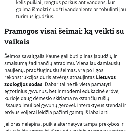
kelis puikiai įrengtus parkus ant vandens, kur
galima išmokti čiuožti vandenlente ar tobulinti jau
turimus įgūdžius.
Pramogos visai šeimai: ką veikti su
vaikais
Šeimos savaitgalis Kaune gali būti pilnas įspūdžių ir
smalsumą žadinančių atradimų. Viena laukiamiausių
naujienų, pradžiuginusių šeimas, yra po ilgos
rekonstrukcijos duris atvėręs atnaujintas
Lietuvos
zoologijos sodas
. Dabar tai ne tik vieta pamatyti
egzotinius gyvūnus, bet ir moderni edukacinė erdvė,
kurioje daug dėmesio skiriama nykstančių rūšių
išsaugojimui bei gyvūnų gerovei. Interaktyvūs stendai ir
erdvūs voljerai leidžia pažinti gamtą iš labai arti.
Jei oras nelepina, puikia alternatyva tampa prekybos ir