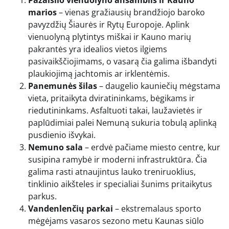
Pažaislio vienuolyno ansamblis ir Kauno
marios
– vienas gražiausių brandžiojo baroko
pavyzdžių Šiaurės ir Rytų Europoje. Aplink
vienuolyną plytintys miškai ir Kauno marių
pakrantės yra idealios vietos ilgiems
pasivaikščiojimams, o vasarą čia galima išbandyti
plaukiojimą jachtomis ar irklentėmis.
Panemunės šilas
– daugelio kauniečių mėgstama
vieta, pritaikyta dviratininkams, bėgikams ir
riedutininkams. Asfaltuoti takai, laužavietės ir
paplūdimiai palei Nemuną sukuria tobulą aplinką
pusdienio išvykai.
Nemuno sala
– erdvė pačiame miesto centre, kur
susipina ramybė ir moderni infrastruktūra. Čia
galima rasti atnaujintus lauko treniruoklius,
tinklinio aikšteles ir specialiai šunims pritaikytus
parkus.
Vandenlenčių parkai
– ekstremalaus sporto
mėgėjams vasaros sezono metu Kaunas siūlo