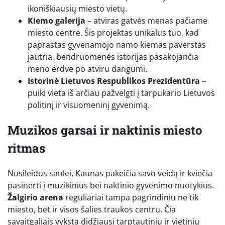
ikoniškiausių miesto vietų.
Kiemo galerija
– atviras gatvės menas pačiame
miesto centre. Šis projektas unikalus tuo, kad
paprastas gyvenamojo namo kiemas paverstas
jautria, bendruomenės istorijas pasakojančia
meno erdve po atviru dangumi.
Istorinė Lietuvos Respublikos Prezidentūra
–
puiki vieta iš arčiau pažvelgti į tarpukario Lietuvos
politinį ir visuomeninį gyvenimą.
Muzikos garsai ir naktinis miesto
ritmas
Nusileidus saulei, Kaunas pakeičia savo veidą ir kviečia
pasinerti į muzikinius bei naktinio gyvenimo nuotykius.
Žalgirio arena
reguliariai tampa pagrindiniu ne tik
miesto, bet ir visos šalies traukos centru. Čia
savaitgaliais vyksta didžiausi tarptautinių ir vietinių