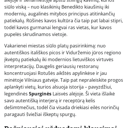
alėjoje ir senamiestyje apstu stilingų kavinių, kurios
siūlo viską – nuo klasikinių Benedikto kiaušinių iki
modernių, augalinės mitybos principus atitinkančių
patiekalų. Rūšinės kavos kultūra čia taip pat labai stipri,
todėl kavos gurmanai lengvai ras vietas, kur kavos
pupelės skrudinamos vietoje.
Vakarienei miestas siūlo platų pasirinkimą: nuo
autentiškos itališkos picos ir Viduržemio jūros regiono
įkvėptų patiekalų iki modernios lietuviškos virtuvės
interpretacijų. Daugelis geriausių restoranų
koncentruojasi Rotušės aikštės apylinkėse ir jau
minėtoje Vilniaus gatvėje. Taip pat nepraleiskite progos
aplankyti vietų, kurios alsuoja istorija – pavyzdžiui,
legendinės
Spurginės
Laisvės alėjoje. Ši vieta išlaikė
savo autentišką interjerą ir receptūrą kelis
dešimtmečius, todėl čia visada driekiasi eilės norinčių
paragauti šviežiai iškeptų spurgų.