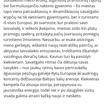
šiuolaikinio meno erdvių, atgimusių pramoninių rajonų
bei šurmuliuojančio naktinio gyvenimo – šis miestas
tapo viena patraukliausių ir dinamiškiausių savaitgalio
krypčių ne tik vietiniams gyventojams, bet ir turistams
iš visos Europos. Jei svarstote, kur praleisti savo
laisvalaikį, ir ieškote įkvėpimo, miestas siūlo itin platų
pramogų spektrą, pritaikytą pačių įvairiausių pomėgių
turintiems žmonėms. Nesvarbu, ar esate aistringas
meno gerbėjas, ieškantis naujų teatrališkų patirčių, ar
aktyvaus laisvalaikio entuziastas, trokštantis išbandyti
vaizdingus dviračių takus, Kaunas turi ką pasiūlyti
kiekvienam. Savaitgalio ritmas čia diktuoja savas
taisykles – nuo jaukių rytinių kavos pertraukėlių
ilgiausioje pėsčiųjų gatvėje Rytų Europoje iki audringų
koncertų didžiausioje Baltijos šalių arenoje. Kiekvienas
kampelis čia alsuoja istorija, persipynusia su
jaunatviška energija, todėl net ir po daugybės vizitų
visada galima atrasti kažką naujo ir netikėto.