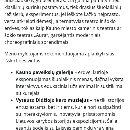
aukščiausio lygio premjeras. Čia galima pamatyti tiek
klasikinių kūrinių pastatymus, tiek drąsius šiuolaikinių
režisierių eksperimentus. Jei ieškote kažko neįprasto,
verta atkreipti dėmesį į alternatyvias teatro ir šokio
erdves, tokias kaip Kauno miesto kamerinis teatras ar
šokio teatras „Aura“, garsėjantis moderniais
choreografiniais sprendimais.
Meno mylėtojams rekomenduojama aplankyti šias
išskirtines vietas:
Kauno paveikslų galerija
– erdvė, kurioje
eksponuojamas šiuolaikinis menas, dažnai vyksta
interaktyvūs edukaciniai užsiėmimai ir susitikimai
su kūrėjais.
Vytauto Didžiojo karo muziejus
– ne tik istorijos
entuziastams, bet ir tiems, kurie nori susipažinti
su interaktyviomis, inovatyviai pristatomomis
Lietuvos karybos istorijos ekspozicijomis. Šalia
esantis sodelis su Laisvės paminklu yra viena