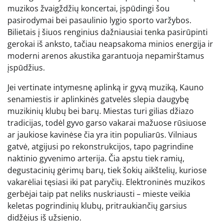
muzikos žvaigždžių koncertai, įspūdingi šou
pasirodymai bei pasaulinio lygio sporto varžybos.
Bilietais į šiuos renginius dažniausiai tenka pasirūpinti
gerokai iš anksto, tačiau neapsakoma minios energija ir
moderni arenos akustika garantuoja nepamirštamus
įspūdžius.
Jei vertinate intymesnę aplinką ir gyvą muziką, Kauno
senamiestis ir aplinkinės gatvelės slepia daugybę
muzikinių klubų bei barų. Miestas turi gilias džiazo
tradicijas, todėl gyvo garso vakarai mažuose rūsiuose
ar jaukiose kavinėse čia yra itin populiarūs. Vilniaus
gatvė, atgijusi po rekonstrukcijos, tapo pagrindine
naktinio gyvenimo arterija. Čia apstu tiek ramių,
degustacinių gėrimų barų, tiek šokių aikštelių, kuriose
vakarėliai tęsiasi iki pat paryčių. Elektroninės muzikos
gerbėjai taip pat neliks nuskriausti – mieste veikia
keletas pogrindinių klubų, pritraukiančių garsius
didžėjus iš užsienio.