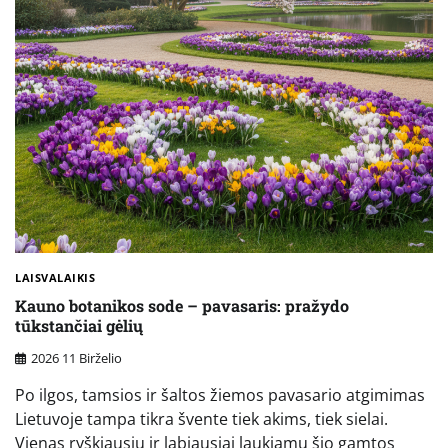
LAISVALAIKIS
Kauno botanikos sode – pavasaris: pražydo
tūkstančiai gėlių
2026 11 Birželio
Po ilgos, tamsios ir šaltos žiemos pavasario atgimimas
Lietuvoje tampa tikra švente tiek akims, tiek sielai.
Vienas ryškiausių ir labiausiai laukiamų šio gamtos