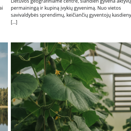
Lietuvos geografiniame centre, šiandien gyvena aktyvų
ai
permainingą ir kupiną įvykių gyvenimą. Nuo vietos
savivaldybės sprendimų, keičiančių gyventojų kasdien
[…]