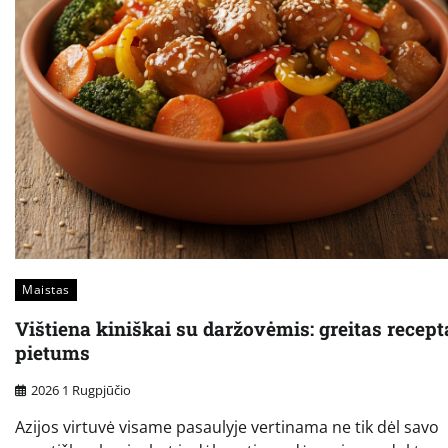
Maistas
Vištiena kiniškai su daržovėmis: greitas recept
pietums
2026 1 Rugpjūčio
Azijos virtuvė visame pasaulyje vertinama ne tik dėl savo