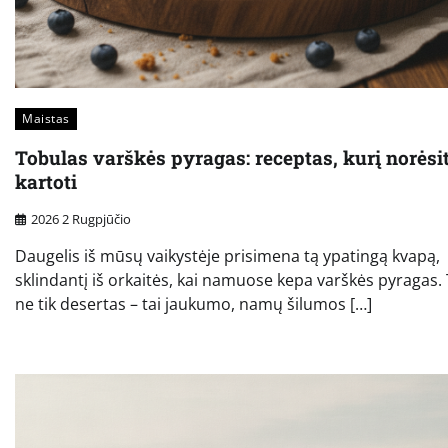
Maistas
Tobulas varškės pyragas: receptas, kurį norėsi
kartoti
2026 2 Rugpjūčio
Daugelis iš mūsų vaikystėje prisimena tą ypatingą kvapą,
sklindantį iš orkaitės, kai namuose kepa varškės pyragas. 
ne tik desertas – tai jaukumo, namų šilumos […]