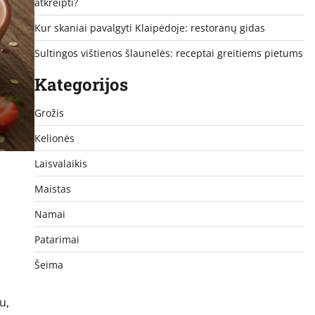
atkreipti?
Kur skaniai pavalgyti Klaipėdoje: restoranų gidas
Sultingos vištienos šlaunelės: receptai greitiems pietums
Kategorijos
Grožis
Kelionės
Laisvalaikis
Maistas
Namai
Patarimai
Šeima
u,