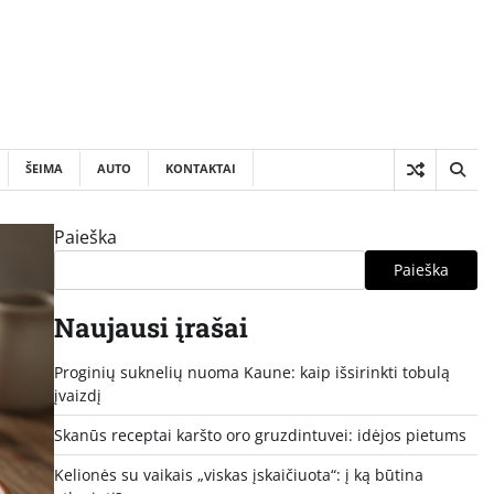
ŠEIMA
AUTO
KONTAKTAI
Paieška
Paieška
Naujausi įrašai
Proginių suknelių nuoma Kaune: kaip išsirinkti tobulą
įvaizdį
Skanūs receptai karšto oro gruzdintuvei: idėjos pietums
Kelionės su vaikais „viskas įskaičiuota“: į ką būtina