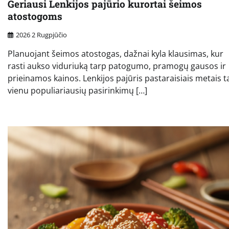
Geriausi Lenkijos pajūrio kurortai šeimos
atostogoms
2026 2 Rugpjūčio
Planuojant šeimos atostogas, dažnai kyla klausimas, kur
rasti aukso viduriuką tarp patogumo, pramogų gausos ir
prieinamos kainos. Lenkijos pajūris pastaraisiais metais 
vienu populiariausių pasirinkimų […]