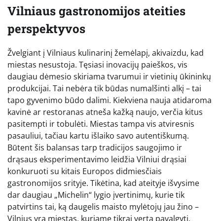
Vilniaus gastronomijos ateities
perspektyvos
Žvelgiant į Vilniaus kulinarinį žemėlapį, akivaizdu, kad
miestas nesustoja. Tęsiasi inovacijų paieškos, vis
daugiau dėmesio skiriama tvarumui ir vietinių ūkininkų
produkcijai. Tai nebėra tik būdas numalšinti alkį – tai
tapo gyvenimo būdo dalimi. Kiekviena nauja atidaroma
kavinė ar restoranas atneša kažką naujo, verčia kitus
pasitempti ir tobulėti. Miestas tampa vis atviresnis
pasauliui, tačiau kartu išlaiko savo autentiškumą.
Būtent šis balansas tarp tradicijos saugojimo ir
drąsaus eksperimentavimo leidžia Vilniui drąsiai
konkuruoti su kitais Europos didmiesčiais
gastronomijos srityje. Tikėtina, kad ateityje išvysime
dar daugiau „Michelin“ lygio įvertinimų, kurie tik
patvirtins tai, ką daugelis maisto mylėtojų jau žino –
Vilnius yra miestas, kuriame tikrai verta pavalgyti.