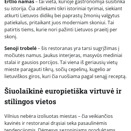
Ertlio namas
– tai vieta, kurioje gastronomija susitinka
su istorija. Čia atliekami tikri istoriniai tyrimai, siekiant
atkurti Lietuvos didikų bei paprastų žmonių valgytus
patiekalus, pritaikant juos moderniam skoniui. Tai
patirtis tiems, kurie nori pažinti Lietuvos praeitį per
skonį.
Senoji trobelė
– šis restoranas yra tarsi sugrįžimas į
močiutės namus. Jaukus interjeras, masyvūs mediniai
stalai ir gausios porcijos. Tai viena iš geriausių vietų
mieste paragauti tikrų, sočių cepelinų, kugelio ar
lietuviškos giros, kuri čia ruošiama pagal senąjį receptą.
Šiuolaikinė europietiška virtuvė ir
stilingos vietos
Vilnius nebėra izoliuotas miestas – čia veikiančios
kavinės ir restoranai drąsiai seka pasaulinėmis
tendencijomis. Dėmesys sezoniniams produktams,