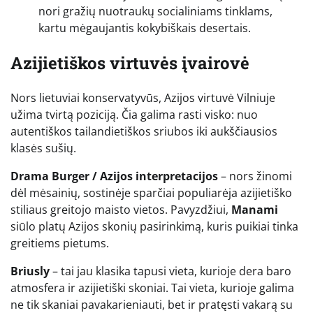
nori gražių nuotraukų socialiniams tinklams,
kartu mėgaujantis kokybiškais desertais.
Azijietiškos virtuvės įvairovė
Nors lietuviai konservatyvūs, Azijos virtuvė Vilniuje
užima tvirtą poziciją. Čia galima rasti visko: nuo
autentiškos tailandietiškos sriubos iki aukščiausios
klasės sušių.
Drama Burger / Azijos interpretacijos
– nors žinomi
dėl mėsainių, sostinėje sparčiai populiarėja azijietiško
stiliaus greitojo maisto vietos. Pavyzdžiui,
Manami
siūlo platų Azijos skonių pasirinkimą, kuris puikiai tinka
greitiems pietums.
Briusly
– tai jau klasika tapusi vieta, kurioje dera baro
atmosfera ir azijietiški skoniai. Tai vieta, kurioje galima
ne tik skaniai pavakarieniauti, bet ir pratęsti vakarą su