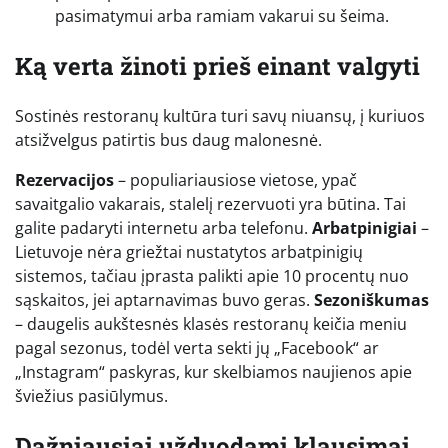
pasimatymui arba ramiam vakarui su šeima.
Ką verta žinoti prieš einant valgyti
Sostinės restoranų kultūra turi savų niuansų, į kuriuos
atsižvelgus patirtis bus daug malonesnė.
Rezervacijos
– populiariausiose vietose, ypač
savaitgalio vakarais, stalelį rezervuoti yra būtina. Tai
galite padaryti internetu arba telefonu.
Arbatpinigiai
–
Lietuvoje nėra griežtai nustatytos arbatpinigių
sistemos, tačiau įprasta palikti apie 10 procentų nuo
sąskaitos, jei aptarnavimas buvo geras.
Sezoniškumas
– daugelis aukštesnės klasės restoranų keičia meniu
pagal sezonus, todėl verta sekti jų „Facebook“ ar
„Instagram“ paskyras, kur skelbiamos naujienos apie
šviežius pasiūlymus.
Dažniausiai užduodami klausimai