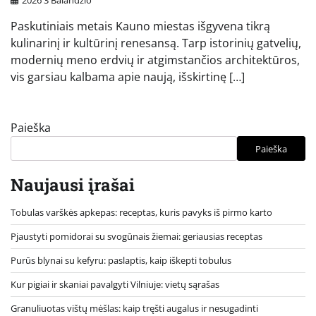
2026 3 Balandžio
Paskutiniais metais Kauno miestas išgyvena tikrą
kulinarinį ir kultūrinį renesansą. Tarp istorinių gatvelių,
modernių meno erdvių ir atgimstančios architektūros,
vis garsiau kalbama apie naują, išskirtinę […]
Paieška
Paieška
Naujausi įrašai
Tobulas varškės apkepas: receptas, kuris pavyks iš pirmo karto
Pjaustyti pomidorai su svogūnais žiemai: geriausias receptas
Purūs blynai su kefyru: paslaptis, kaip iškepti tobulus
Kur pigiai ir skaniai pavalgyti Vilniuje: vietų sąrašas
Granuliuotas vištų mėšlas: kaip tręšti augalus ir nesugadinti