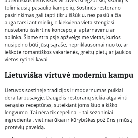
autentiškos lietuviškos virtuvės iki egzotiškų skonių iš
tolimiausių pasaulio kampelių. Sostinės restorano
pasirinkimas gali tapti tikru iššūkiu, nes pasiūla čia
auga tarsi ant mielių, o kiekviena vieta stengiasi
nustebinti išskirtine koncepcija, aptarnavimu ar
aplinka. Šiame straipsje apžvelgsime vietas, kurios
nusipelno būti jūsų sąraše, nepriklausomai nuo to, ar
ieškote romantiškos vakarienės, greitų pietų ar jaukios
vietos rytinei kavai.
Lietuviška virtuvė moderniu kampu
Lietuvos sostinėje tradicijos ir modernumas puikiai
dera tarpusavyje. Daugelis restoranų siekia atgaivinti
senąsias receptūras, suteikiant joms šiuolaikiško
lengvumo. Tai nėra tik cepelinai – tai sezoniniai
ingredientai, vietiniai ūkiai ir kūrybiškas požiūris į mūsų
protėvių paveldą.