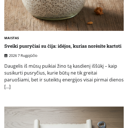
MAISTAS
Sveiki pusryčiai su čija: idėjos, kurias norėsite kartoti
2026 7 Rugpjūčio
Daugelis iš mūsų puikiai žino tą kasdienį iššūkį – kaip
susikurti pusryčius, kurie būtų ne tik greitai
paruošiami, bet ir suteiktų energijos visai pirmai dienos
[…]