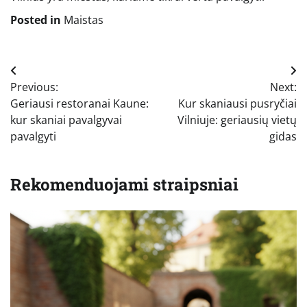
Posted in
Maistas
Navigacija
Previous:
Next:
tarp
Geriausi restoranai Kaune:
Kur skaniausi pusryčiai
įrašų
kur skaniai pavalgyvai
Vilniuje: geriausių vietų
pavalgyti
gidas
Rekomenduojami straipsniai