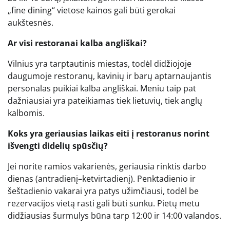
„fine dining“ vietose kainos gali būti gerokai
aukštesnės.
Ar visi restoranai kalba angliškai?
Vilnius yra tarptautinis miestas, todėl didžiojoje
daugumoje restoranų, kavinių ir barų aptarnaujantis
personalas puikiai kalba angliškai. Meniu taip pat
dažniausiai yra pateikiamas tiek lietuvių, tiek anglų
kalbomis.
Koks yra geriausias laikas eiti į restoranus norint
išvengti didelių spūsčių?
Jei norite ramios vakarienės, geriausia rinktis darbo
dienas (antradienį–ketvirtadienį). Penktadienio ir
šeštadienio vakarai yra patys užimčiausi, todėl be
rezervacijos vietą rasti gali būti sunku. Pietų metu
didžiausias šurmulys būna tarp 12:00 ir 14:00 valandos.