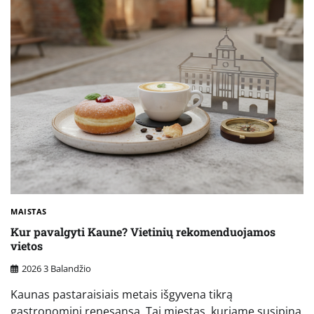
MAISTAS
Kur pavalgyti Kaune? Vietinių rekomenduojamos
vietos
2026 3 Balandžio
Kaunas pastaraisiais metais išgyvena tikrą
gastronominį renesansą. Tai miestas, kuriame susipina