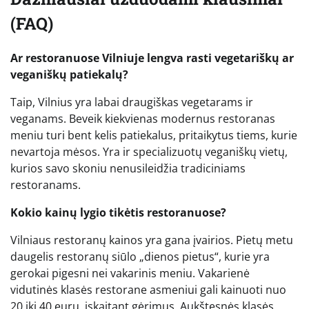
(FAQ)
Ar restoranuose Vilniuje lengva rasti vegetariškų ar
veganiškų patiekalų?
Taip, Vilnius yra labai draugiškas vegetarams ir
veganams. Beveik kiekvienas modernus restoranas
meniu turi bent kelis patiekalus, pritaikytus tiems, kurie
nevartoja mėsos. Yra ir specializuotų veganiškų vietų,
kurios savo skoniu nenusileidžia tradiciniams
restoranams.
Kokio kainų lygio tikėtis restoranuose?
Vilniaus restoranų kainos yra gana įvairios. Pietų metu
daugelis restoranų siūlo „dienos pietus“, kurie yra
gerokai pigesni nei vakarinis meniu. Vakarienė
vidutinės klasės restorane asmeniui gali kainuoti nuo
20 iki 40 eurų, įskaitant gėrimus. Aukštesnės klasės