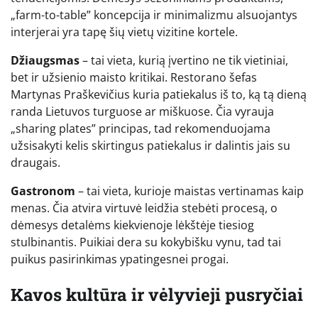
„farm-to-table” koncepcija ir minimalizmu alsuojantys
interjerai yra tapę šių vietų vizitine kortele.
Džiaugsmas
– tai vieta, kurią įvertino ne tik vietiniai,
bet ir užsienio maisto kritikai. Restorano šefas
Martynas Praškevičius kuria patiekalus iš to, ką tą dieną
randa Lietuvos turguose ar miškuose. Čia vyrauja
„sharing plates” principas, tad rekomenduojama
užsisakyti kelis skirtingus patiekalus ir dalintis jais su
draugais.
Gastronom
– tai vieta, kurioje maistas vertinamas kaip
menas. Čia atvira virtuvė leidžia stebėti procesą, o
dėmesys detalėms kiekvienoje lėkštėje tiesiog
stulbinantis. Puikiai dera su kokybišku vynu, tad tai
puikus pasirinkimas ypatingesnei progai.
Kavos kultūra ir vėlyvieji pusryčiai