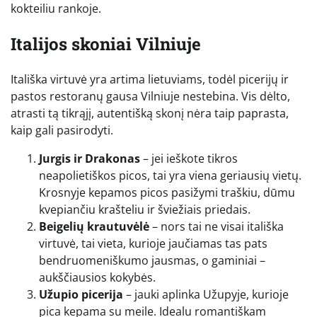
kokteiliu rankoje.
Italijos skoniai Vilniuje
Itališka virtuvė yra artima lietuviams, todėl picerijų ir
pastos restoranų gausa Vilniuje nestebina. Vis dėlto,
atrasti tą tikrąjį, autentišką skonį nėra taip paprasta,
kaip gali pasirodyti.
Jurgis ir Drakonas
– jei ieškote tikros
neapolietiškos picos, tai yra viena geriausių vietų.
Krosnyje kepamos picos pasižymi traškiu, dūmu
kvepiančiu krašteliu ir šviežiais priedais.
Beigelių krautuvėlė
– nors tai ne visai itališka
virtuvė, tai vieta, kurioje jaučiamas tas pats
bendruomeniškumo jausmas, o gaminiai –
aukščiausios kokybės.
Užupio picerija
– jauki aplinka Užupyje, kurioje
pica kepama su meile. Idealu romantiškam