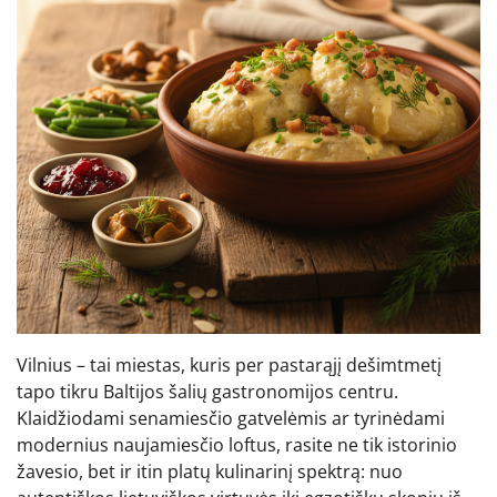
Vilnius – tai miestas, kuris per pastarąjį dešimtmetį
tapo tikru Baltijos šalių gastronomijos centru.
Klaidžiodami senamiesčio gatvelėmis ar tyrinėdami
modernius naujamiesčio loftus, rasite ne tik istorinio
žavesio, bet ir itin platų kulinarinį spektrą: nuo