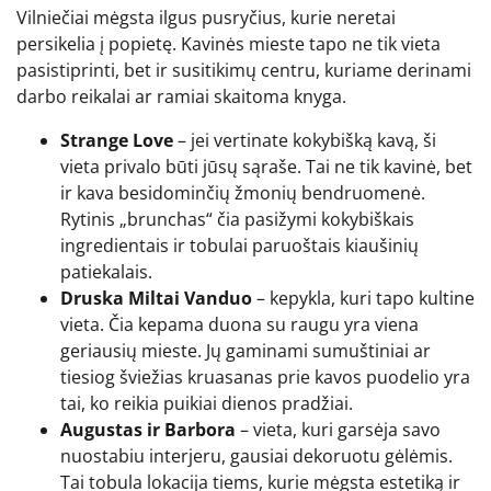
Vilniečiai mėgsta ilgus pusryčius, kurie neretai
persikelia į popietę. Kavinės mieste tapo ne tik vieta
pasistiprinti, bet ir susitikimų centru, kuriame derinami
darbo reikalai ar ramiai skaitoma knyga.
Strange Love
– jei vertinate kokybišką kavą, ši
vieta privalo būti jūsų sąraše. Tai ne tik kavinė, bet
ir kava besidominčių žmonių bendruomenė.
Rytinis „brunchas“ čia pasižymi kokybiškais
ingredientais ir tobulai paruoštais kiaušinių
patiekalais.
Druska Miltai Vanduo
– kepykla, kuri tapo kultine
vieta. Čia kepama duona su raugu yra viena
geriausių mieste. Jų gaminami sumuštiniai ar
tiesiog šviežias kruasanas prie kavos puodelio yra
tai, ko reikia puikiai dienos pradžiai.
Augustas ir Barbora
– vieta, kuri garsėja savo
nuostabiu interjeru, gausiai dekoruotu gėlėmis.
Tai tobula lokacija tiems, kurie mėgsta estetiką ir