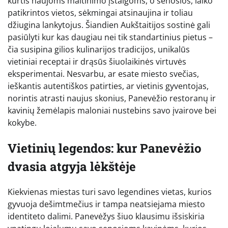
kurtis naujoms maitinimo įstaigoms, o senosios, laiko
patikrintos vietos, sėkmingai atsinaujina ir toliau
džiugina lankytojus. Šiandien Aukštaitijos sostinė gali
pasiūlyti kur kas daugiau nei tik standartinius pietus –
čia susipina gilios kulinarijos tradicijos, unikalūs
vietiniai receptai ir drąsūs šiuolaikinės virtuvės
eksperimentai. Nesvarbu, ar esate miesto svečias,
ieškantis autentiškos patirties, ar vietinis gyventojas,
norintis atrasti naujus skonius, Panevėžio restoranų ir
kavinių žemėlapis maloniai nustebins savo įvairove bei
kokybe.
Vietinių legendos: kur Panevėžio
dvasia atgyja lėkštėje
Kiekvienas miestas turi savo legendines vietas, kurios
gyvuoja dešimtmečius ir tampa neatsiejama miesto
identiteto dalimi. Panevėžys šiuo klausimu išsiskiria