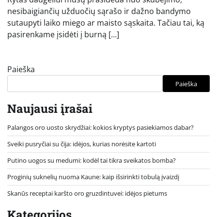
nesibaigiančių užduočių sąrašo ir dažno bandymo
sutaupyti laiko miego ar maisto sąskaita. Tačiau tai, ką
pasirenkame įsidėti į burną […]
Paieška
Paieška
Naujausi įrašai
Palangos oro uosto skrydžiai: kokios kryptys pasiekiamos dabar?
Sveiki pusryčiai su čija: idėjos, kurias norėsite kartoti
Putino uogos su medumi: kodėl tai tikra sveikatos bomba?
Proginių suknelių nuoma Kaune: kaip išsirinkti tobulą įvaizdį
Skanūs receptai karšto oro gruzdintuvei: idėjos pietums
Kategorijos