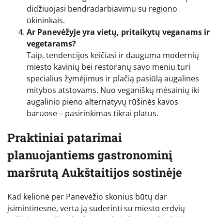
didžiuojasi bendradarbiavimu su regiono
ūkininkais.
Ar Panevėžyje yra vietų, pritaikytų veganams ir
vegetarams?
Taip, tendencijos keičiasi ir dauguma modernių
miesto kavinių bei restoranų savo meniu turi
specialius žymėjimus ir plačią pasiūlą augalinės
mitybos atstovams. Nuo veganiškų mėsainių iki
augalinio pieno alternatyvų rūšinės kavos
baruose – pasirinkimas tikrai platus.
Praktiniai patarimai
planuojantiems gastronominį
maršrutą Aukštaitijos sostinėje
Kad kelionė per Panevėžio skonius būtų dar
įsimintinesnė, verta ją suderinti su miesto erdvių