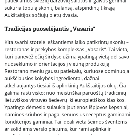
patiekiamos šviežių daržovių salotos ir gaivūs gėrimai
sukuria tobulą skonių balansą, atspindintį tikrąją
Aukštaitijos sočiųjų pietų dvasią.
Tradicijas puoselėjantis „Vasaris“
Kita svarbi stotelė ieškantiems laiko patikrintų skonių –
restoranas ir prekybos kompleksas „Vasaris“. Tai vieta,
kuri panevėžiečių širdyse užima ypatingą vietą dėl savo
nuoseklumo ir orientacijos į vietinę produkciją.
Restorano meniu gausu patiekalų, kuriuose dominuoja
aukščiausios kokybės ingredientai, dažnai
atkeliaujantys tiesiai iš aplinkinių Aukštaitijos ūkių. Čia
galima rasti visko: nuo meistriškai paruoštų tradicinių
lietuviškos virtuvės šedevrų iki europietiškos klasikos.
Ypatingo dėmesio sulaukia jautienos išpjovos kepsniai,
naminės sriubos ir pagal senuosius receptus gaminami
konditerijos gaminiai. Tai ideali vieta šeimos šventėms
ar solidiems verslo pietums, kur rami aplinka ir