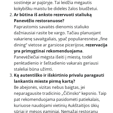
sostinėje ar pajūryje. Tai leidžia mėgautis
kokybišku maistu be didelės žalos biudžetui.
Ar būtina iš anksto rezervuoti staliuką
Panevėžio restoranuose?
Paprastomis savaitės dienomis staliuko
dažniausiai rasite be vargo. Tačiau planuojant
vakarienę savaitgaliais, ypač populiaresnėse „fine
dining“ vietose ar garsiose picerijose,
rezervacija
yra primygtinai rekomenduojama
.
Panevėžiečiai mėgsta išeiti į miestą, todėl
penktadienio ir šeštadienio vakarais geriausi
staleliai būna užimti.
Ką autentiško ir išskirtinio privalu paragauti
lankantis mieste pirmą kartą?
Be abejonės, vizitas nebus baigtas, jei
neparagausite tradicinio „Čičinsko“ kepsnio. Taip
pat rekomenduojama pasidomėti patiekalais,
kuriuose naudojami vietinių Aukštaitijos ūkių
sūriai ir mėsos gaminiai. Nemažai restoranų