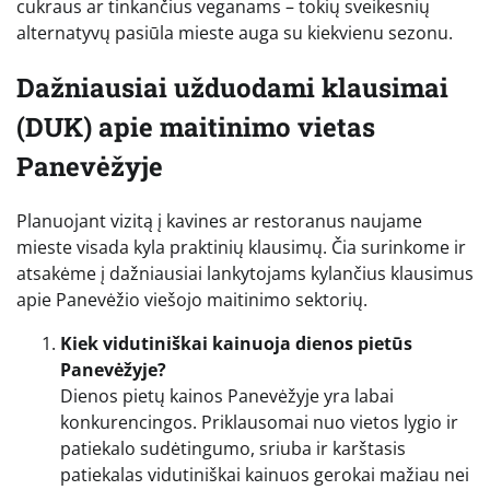
cukraus ar tinkančius veganams – tokių sveikesnių
alternatyvų pasiūla mieste auga su kiekvienu sezonu.
Dažniausiai užduodami klausimai
(DUK) apie maitinimo vietas
Panevėžyje
Planuojant vizitą į kavines ar restoranus naujame
mieste visada kyla praktinių klausimų. Čia surinkome ir
atsakėme į dažniausiai lankytojams kylančius klausimus
apie Panevėžio viešojo maitinimo sektorių.
Kiek vidutiniškai kainuoja dienos pietūs
Panevėžyje?
Dienos pietų kainos Panevėžyje yra labai
konkurencingos. Priklausomai nuo vietos lygio ir
patiekalo sudėtingumo, sriuba ir karštasis
patiekalas vidutiniškai kainuos gerokai mažiau nei