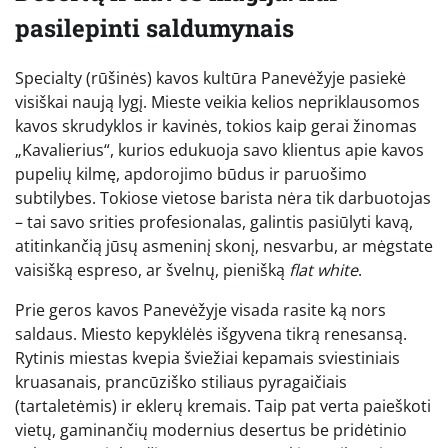
pasilepinti saldumynais
Specialty (rūšinės) kavos kultūra Panevėžyje pasiekė
visiškai naują lygį. Mieste veikia kelios nepriklausomos
kavos skrudyklos ir kavinės, tokios kaip gerai žinomas
„Kavalierius“, kurios edukuoja savo klientus apie kavos
pupelių kilmę, apdorojimo būdus ir paruošimo
subtilybes. Tokiose vietose barista nėra tik darbuotojas
– tai savo srities profesionalas, galintis pasiūlyti kavą,
atitinkančią jūsų asmeninį skonį, nesvarbu, ar mėgstate
vaisišką espreso, ar švelnų, pienišką
flat white
.
Prie geros kavos Panevėžyje visada rasite ką nors
saldaus. Miesto kepyklėlės išgyvena tikrą renesansą.
Rytinis miestas kvepia šviežiai kepamais sviestiniais
kruasanais, prancūziško stiliaus pyragaičiais
(tartaletėmis) ir eklerų kremais. Taip pat verta paieškoti
vietų, gaminančių modernius desertus be pridėtinio