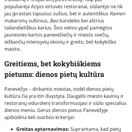
populiarėja Azijos virtuvės restoranai, siūlantys ne tik
jau įprastais tapusius sušius, bet ir autentiškus
Ramen
makaronų sultinius,
Bao
bandeles bei aštrius
tailandietiškus karius. Šios vietos ypač pamėgtos
jaunesnės kartos panevėžiečių ir miesto svečių,
ieškančių intensyvių skonių ir greito, bet kokybiško
maisto.
Greitiems, bet kokybiškiems
pietums: dienos pietų kultūra
Panevėžys – dirbantis miestas, todėl dienos pietų
kultūra čia yra itin išvystyta. Daugelis miesto kavinių ir
restoranų vidurdienį transformuojasi ir siūlo specialius
dienos meniu. Gerus dienos pietus Panevėžyje
apibūdina keli svarbūs kriterijai:
Greitas aptarnavimas:
Suprantama, kad pietų