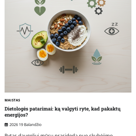
MAISTAS
Dietologės patarimai: ką valgyti ryte, kad pakaktų
energijos?
2026 19 Balandžio
Rytas daugeliui mūsų prasideda nuo skubėjimo,