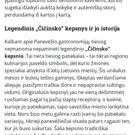
ypatingu lojalumu savo senosioms kavinėms, kurios
sugeba išlaikyti aukštą kokybę ir autentišką skonį,
perduodamą iš kartos į kartą.
Legendinis „Čičinsko“ kepsnys ir jo istorija
Kalbant apie Panevėžio gastronomiją, tiesiog
neįmanoma nepaminėti legendinio
„Čičinsko“
kepsnio
. Tai nėra tiesiog patiekalas – tai tikras regiono
kulinarijos paveldo simbolis, dėl kurio žmonės
specialiai atvyksta iš kitų Lietuvos miestų. Šis unikalus
mėsos ir bulvių tešlos gaminys, iškeptas verdančiame
aliejuje, pasižymi traškia išore ir nepaprastai sultingu
vidumi. Originalusis kepsnys jau ne vieną dešimtmetį
ruošiamas pagal tą pačią slaptą receptūrą, o kavinė,
kurioje jis patiekiamas, tapo savotiška miesto lankytina
vieta. Nors šiuo metu galima rasti įvairių šio patiekalo
variacijų, tikrieji panevėžiečiai visada patars ragauti ten,
kur jis buvo sukurtas. Šalia kepsnio tradiciškai