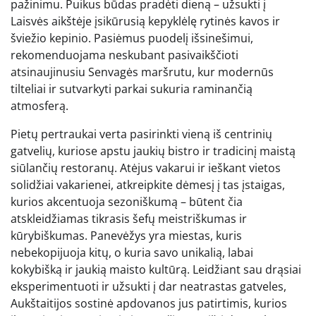
pažinimu. Puikus būdas pradėti dieną – užsukti į
Laisvės aikštėje įsikūrusią kepyklėlę rytinės kavos ir
šviežio kepinio. Pasiėmus puodelį išsinešimui,
rekomenduojama neskubant pasivaikščioti
atsinaujinusiu Senvagės maršrutu, kur modernūs
tilteliai ir sutvarkyti parkai sukuria raminančią
atmosferą.
Pietų pertraukai verta pasirinkti vieną iš centrinių
gatvelių, kuriose apstu jaukių bistro ir tradicinį maistą
siūlančių restoranų. Atėjus vakarui ir ieškant vietos
solidžiai vakarienei, atkreipkite dėmesį į tas įstaigas,
kurios akcentuoja sezoniškumą – būtent čia
atskleidžiamas tikrasis šefų meistriškumas ir
kūrybiškumas. Panevėžys yra miestas, kuris
nebekopijuoja kitų, o kuria savo unikalią, labai
kokybišką ir jaukią maisto kultūrą. Leidžiant sau drąsiai
eksperimentuoti ir užsukti į dar neatrastas gatveles,
Aukštaitijos sostinė apdovanos jus patirtimis, kurios