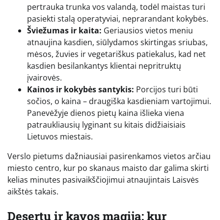
pertrauka trunka vos valandą, todėl maistas turi
pasiekti stalą operatyviai, neprarandant kokybės.
Šviežumas ir kaita:
Geriausios vietos meniu
atnaujina kasdien, siūlydamos skirtingas sriubas,
mėsos, žuvies ir vegetariškus patiekalus, kad net
kasdien besilankantys klientai nepritruktų
įvairovės.
Kainos ir kokybės santykis:
Porcijos turi būti
sočios, o kaina – draugiška kasdieniam vartojimui.
Panevėžyje dienos pietų kaina išlieka viena
patraukliausių lyginant su kitais didžiaisiais
Lietuvos miestais.
Verslo pietums dažniausiai pasirenkamos vietos arčiau
miesto centro, kur po skanaus maisto dar galima skirti
kelias minutes pasivaikščiojimui atnaujintais Laisvės
aikštės takais.
Desertų ir kavos magija: kur