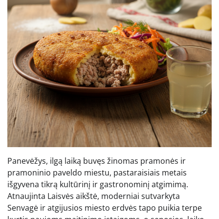
Panevėžys, ilgą laiką buvęs žinomas pramonės ir
pramoninio paveldo miestu, pastaraisiais metais
išgyvena tikrą kultūrinį ir gastronominį atgimimą.
Atnaujinta Laisvės aikštė, moderniai sutvarkyta
Senvagė ir atgijusios miesto erdvės tapo puikia terpe