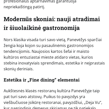
profesionalus aptarnavimas garantuoja
nepriekaištingą patirtį.
Modernūs skoniai: nauji atradimai
ir šiuolaikinė gastronomija
Nors klasika visada turi savo vietą, Panevėžys sparčiai
žengia koja kojon su pasaulinėmis gastronomijos
tendencijomis. Naujosios kartos šefai ir maisto
kultūros entuziastai mieste atidaro vietas, kurios
stebina inovatyviais sprendimais, estetika ir neįprastais
skonių deriniais.
Estetika ir „Fine dining“ elementai
Aukštesnės klasės restoranų kultūra Panevėžyje taip
pat turi savo atstovų. Puikus to pavyzdys yra
viešbučiuose įsikūrę restoranai, pavyzdžiui, „Deja Vu“,
kur pagrindinis dėmesys skiriamas ne tik patiekalo