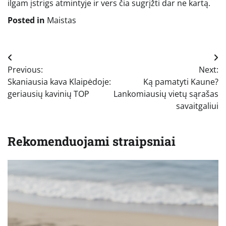
ilgam įstrigs atmintyje ir vers čia sugrįžti dar ne kartą.
Posted in
Maistas
Navigacija
Previous:
Next:
tarp
Skaniausia kava Klaipėdoje:
Ką pamatyti Kaune?
įrašų
geriausių kavinių TOP
Lankomiausių vietų sąrašas
savaitgaliui
Rekomenduojami straipsniai