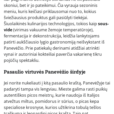
skoniui, bet ir jo pateikimui. Čia vyrauja sezoninis
meniu, kuris keičiasi priklausomai nuo to, kokius
šviežiausius produktus gali pasiūlyti tiekėjai.
Šiuolaikinės kulinarijos technologijos, tokios kaip
sous-
vide
(virimas vakuume žemoje temperatūroje),
fermentacija ir dekonstrukcija, leidžia lankytojams
patirti aukščiausio lygio gastronomiją neišvykstant iš
Panevėžio. Prie patiekalų derinami atidžiai atrinkti
vynai ir autoriniai kokteiliai paverčia vakarienę tikru
pojūčių spektakliu.
Pasaulio virtuvės Panevėžio širdyje
Jei norite nukeliauti į kitą pasaulio kraštą, Panevėžyje tai
padaryti tampa vis lengviau. Mieste galima rasti puikių
autentiškos picos meistrų, kurie naudoja iš Italijos
atvežtus miltus, pomidorus ir sūrius, o picas kepa
specialiose krosnyse, kurios užtikrina tobulą tešlos
traškumą ir leopardinį picos kraštą. Taip pat