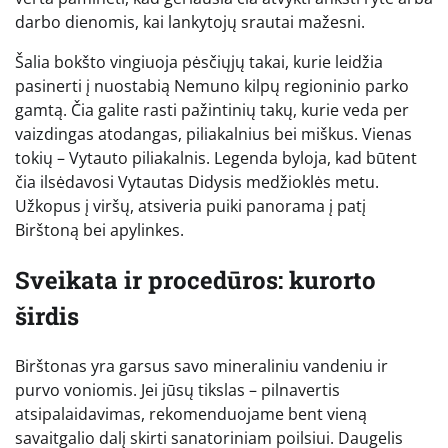
darbo dienomis, kai lankytojų srautai mažesni.
Šalia bokšto vingiuoja pėsčiųjų takai, kurie leidžia
pasinerti į nuostabią Nemuno kilpų regioninio parko
gamtą. Čia galite rasti pažintinių takų, kurie veda per
vaizdingas atodangas, piliakalnius bei miškus. Vienas
tokių – Vytauto piliakalnis. Legenda byloja, kad būtent
čia ilsėdavosi Vytautas Didysis medžioklės metu.
Užkopus į viršų, atsiveria puiki panorama į patį
Birštoną bei apylinkes.
Sveikata ir procedūros: kurorto
širdis
Birštonas yra garsus savo mineraliniu vandeniu ir
purvo voniomis. Jei jūsų tikslas – pilnavertis
atsipalaidavimas, rekomenduojame bent vieną
savaitgalio dalį skirti sanatoriniam poilsiui. Daugelis