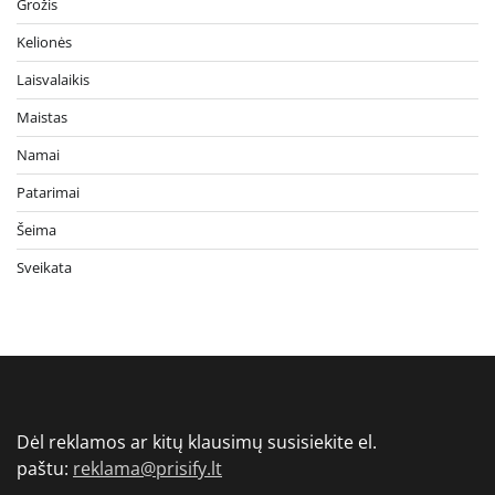
Grožis
Kelionės
Laisvalaikis
Maistas
Namai
Patarimai
Šeima
Sveikata
Dėl reklamos ar kitų klausimų susisiekite el.
paštu:
reklama@prisify.lt