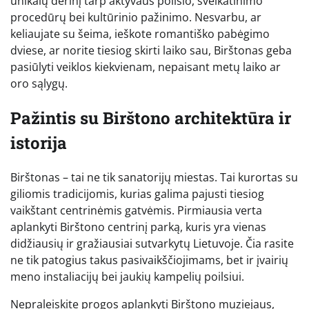
unikalų derinį tarp aktyvaus poilsio, sveikatinimo
procedūrų bei kultūrinio pažinimo. Nesvarbu, ar
keliaujate su šeima, ieškote romantiško pabėgimo
dviese, ar norite tiesiog skirti laiko sau, Birštonas geba
pasiūlyti veiklos kiekvienam, nepaisant metų laiko ar
oro sąlygų.
Pažintis su Birštono architektūra ir
istorija
Birštonas – tai ne tik sanatorijų miestas. Tai kurortas su
giliomis tradicijomis, kurias galima pajusti tiesiog
vaikštant centrinėmis gatvėmis. Pirmiausia verta
aplankyti Birštono centrinį parką, kuris yra vienas
didžiausių ir gražiausiai sutvarkytų Lietuvoje. Čia rasite
ne tik patogius takus pasivaikščiojimams, bet ir įvairių
meno instaliacijų bei jaukių kampelių poilsiui.
Nepraleiskite progos aplankyti Birštono muziejaus,