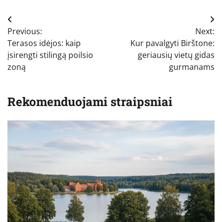
Navigacija
Previous:
Next:
tarp
Terasos idėjos: kaip
Kur pavalgyti Birštone:
įrašų
įsirengti stilingą poilsio
geriausių vietų gidas
zoną
gurmanams
Rekomenduojami straipsniai