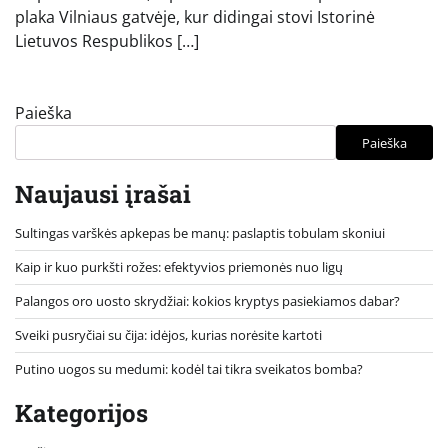
plaka Vilniaus gatvėje, kur didingai stovi Istorinė
Lietuvos Respublikos […]
Paieška
Paieška
Naujausi įrašai
Sultingas varškės apkepas be manų: paslaptis tobulam skoniui
Kaip ir kuo purkšti rožes: efektyvios priemonės nuo ligų
Palangos oro uosto skrydžiai: kokios kryptys pasiekiamos dabar?
Sveiki pusryčiai su čija: idėjos, kurias norėsite kartoti
Putino uogos su medumi: kodėl tai tikra sveikatos bomba?
Kategorijos