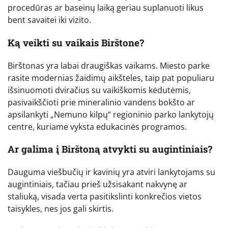
procedūras ar baseinų laiką geriau suplanuoti likus
bent savaitei iki vizito.
Ką veikti su vaikais Birštone?
Birštonas yra labai draugiškas vaikams. Miesto parke
rasite modernias žaidimų aikšteles, taip pat populiaru
išsinuomoti dviračius su vaikiškomis kėdutėmis,
pasivaikščioti prie mineralinio vandens bokšto ar
apsilankyti „Nemuno kilpų“ regioninio parko lankytojų
centre, kuriame vyksta edukacinės programos.
Ar galima į Birštoną atvykti su augintiniais?
Dauguma viešbučių ir kavinių yra atviri lankytojams su
augintiniais, tačiau prieš užsisakant nakvynę ar
staliuką, visada verta pasitikslinti konkrečios vietos
taisykles, nes jos gali skirtis.