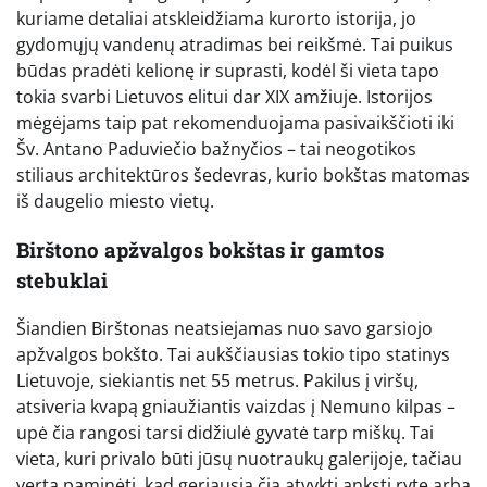
kuriame detaliai atskleidžiama kurorto istorija, jo
gydomųjų vandenų atradimas bei reikšmė. Tai puikus
būdas pradėti kelionę ir suprasti, kodėl ši vieta tapo
tokia svarbi Lietuvos elitui dar XIX amžiuje. Istorijos
mėgėjams taip pat rekomenduojama pasivaikščioti iki
Šv. Antano Paduviečio bažnyčios – tai neogotikos
stiliaus architektūros šedevras, kurio bokštas matomas
iš daugelio miesto vietų.
Birštono apžvalgos bokštas ir gamtos
stebuklai
Šiandien Birštonas neatsiejamas nuo savo garsiojo
apžvalgos bokšto. Tai aukščiausias tokio tipo statinys
Lietuvoje, siekiantis net 55 metrus. Pakilus į viršų,
atsiveria kvapą gniaužiantis vaizdas į Nemuno kilpas –
upė čia rangosi tarsi didžiulė gyvatė tarp miškų. Tai
vieta, kuri privalo būti jūsų nuotraukų galerijoje, tačiau
verta paminėti, kad geriausia čia atvykti anksti ryte arba