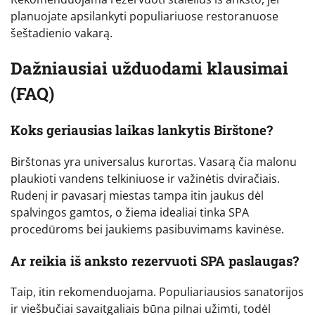
planuojate apsilankyti populiariuose restoranuose
šeštadienio vakarą.
Dažniausiai užduodami klausimai
(FAQ)
Koks geriausias laikas lankytis Birštone?
Birštonas yra universalus kurortas. Vasarą čia malonu
plaukioti vandens telkiniuose ir važinėtis dviračiais.
Rudenį ir pavasarį miestas tampa itin jaukus dėl
spalvingos gamtos, o žiema idealiai tinka SPA
procedūroms bei jaukiems pasibuvimams kavinėse.
Ar reikia iš anksto rezervuoti SPA paslaugas?
Taip, itin rekomenduojama. Populiariausios sanatorijos
ir viešbučiai savaitgaliais būna pilnai užimti, todėl