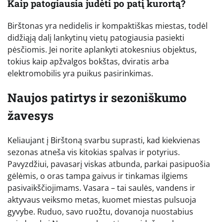
Kaip patogiausia judėti po patį kurortą?
Birštonas yra nedidelis ir kompaktiškas miestas, todėl
didžiąją dalį lankytinų vietų patogiausia pasiekti
pėsčiomis. Jei norite aplankyti atokesnius objektus,
tokius kaip apžvalgos bokštas, dviratis arba
elektromobilis yra puikus pasirinkimas.
Naujos patirtys ir sezoniškumo
žavesys
Keliaujant į Birštoną svarbu suprasti, kad kiekvienas
sezonas atneša vis kitokias spalvas ir potyrius.
Pavyzdžiui, pavasarį viskas atbunda, parkai pasipuošia
gėlėmis, o oras tampa gaivus ir tinkamas ilgiems
pasivaikščiojimams. Vasara – tai saulės, vandens ir
aktyvaus veiksmo metas, kuomet miestas pulsuoja
gyvybe. Ruduo, savo ruožtu, dovanoja nuostabius