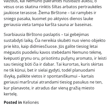
vaizdus, kai Nemuno pakrantės nusidažo auksu, o
vėsus oras skatina rinktis šiltas arbatos pertraukėles
jaukiose terasose. Žiema Birštone – tai ramybės ir
sniego pasaka, kuomet po aktyvios dienos lauke
geriausia vieta tampa karšta sauna ar baseinas.
Svarbiausia Birštono paslaptis – tai gebėjimas
sustabdyti laiką. Čia nereikia skubėti nuo vieno objekto
prie kito, kaip didmiesčiuose. Jūs galite tiesiog lėtai
mėgautis puodeliu kavos stebėdami Nemuno tėkmę,
kvėpuoti grynu oru, prisotintu pušynų aromato, ir leisti
sau tiesiog būti čia ir dabar. Tai kurortas, kuris skirtas
ne tik kūnui, bet ir sielai gydyti, todėl planuodami
išvyką, palikite vietos ir spontaniškumui – kartais
geriausi maršrutai atrandami tiesiog pasukus ne ten,
kur planavote, ir atradus dar vieną gražią miesto
kertelę.
Posted in
Kelionės