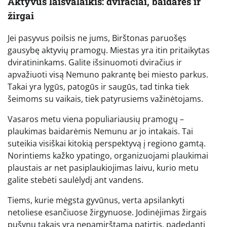
Aktyvus laisvalaikis: dviračiai, baidarės ir
žirgai
Jei pasyvus poilsis ne jums, Birštonas paruošęs
gausybę aktyvių pramogų. Miestas yra itin pritaikytas
dviratininkams. Galite išsinuomoti dviračius ir
apvažiuoti visą Nemuno pakrantę bei miesto parkus.
Takai yra lygūs, patogūs ir saugūs, tad tinka tiek
šeimoms su vaikais, tiek patyrusiems važinėtojams.
Vasaros metu viena populiariausių pramogų –
plaukimas baidarėmis Nemunu ar jo intakais. Tai
suteikia visiškai kitokią perspektyvą į regiono gamtą.
Norintiems kažko ypatingo, organizuojami plaukimai
plaustais ar net pasiplaukiojimas laivu, kurio metu
galite stebėti saulėlydį ant vandens.
Tiems, kurie mėgsta gyvūnus, verta apsilankyti
netoliese esančiuose žirgynuose. Jodinėjimas žirgais
pušynų takais yra nepamirštama patirtis, padedanti