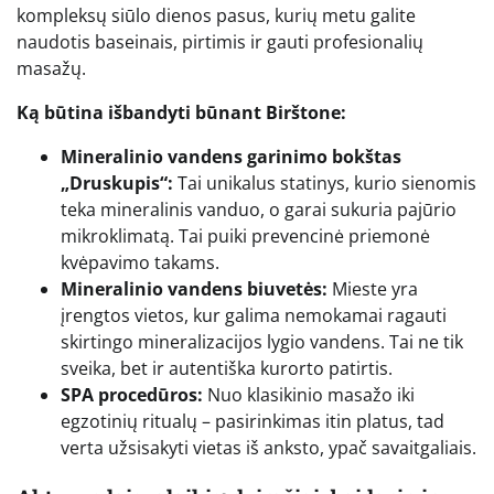
kompleksų siūlo dienos pasus, kurių metu galite
naudotis baseinais, pirtimis ir gauti profesionalių
masažų.
Ką būtina išbandyti būnant Birštone:
Mineralinio vandens garinimo bokštas
„Druskupis“:
Tai unikalus statinys, kurio sienomis
teka mineralinis vanduo, o garai sukuria pajūrio
mikroklimatą. Tai puiki prevencinė priemonė
kvėpavimo takams.
Mineralinio vandens biuvetės:
Mieste yra
įrengtos vietos, kur galima nemokamai ragauti
skirtingo mineralizacijos lygio vandens. Tai ne tik
sveika, bet ir autentiška kurorto patirtis.
SPA procedūros:
Nuo klasikinio masažo iki
egzotinių ritualų – pasirinkimas itin platus, tad
verta užsisakyti vietas iš anksto, ypač savaitgaliais.