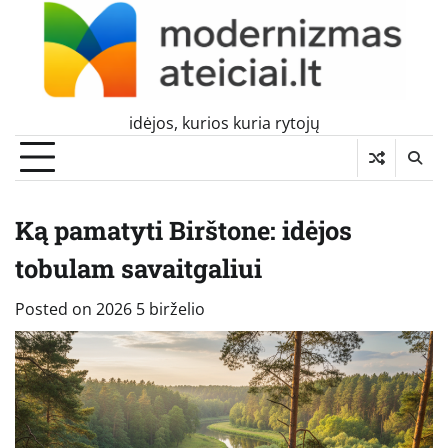
Skip
to
content
idėjos, kurios kuria rytojų
Ką pamatyti Birštone: idėjos
tobulam savaitgaliui
Posted on
2026 5 birželio