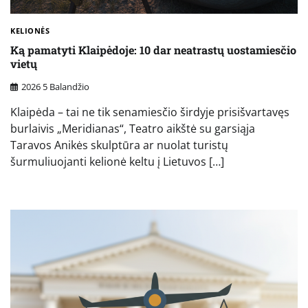
KELIONĖS
Ką pamatyti Klaipėdoje: 10 dar neatrastų uostamiesčio
vietų
2026 5 Balandžio
Klaipėda – tai ne tik senamiesčio širdyje prisišvartavęs
burlaivis „Meridianas“, Teatro aikštė su garsiąja
Taravos Anikės skulptūra ar nuolat turistų
šurmuliuojanti kelionė keltu į Lietuvos […]