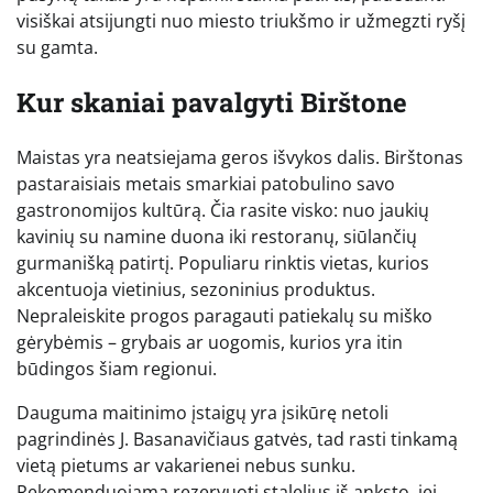
visiškai atsijungti nuo miesto triukšmo ir užmegzti ryšį
su gamta.
Kur skaniai pavalgyti Birštone
Maistas yra neatsiejama geros išvykos dalis. Birštonas
pastaraisiais metais smarkiai patobulino savo
gastronomijos kultūrą. Čia rasite visko: nuo jaukių
kavinių su namine duona iki restoranų, siūlančių
gurmanišką patirtį. Populiaru rinktis vietas, kurios
akcentuoja vietinius, sezoninius produktus.
Nepraleiskite progos paragauti patiekalų su miško
gėrybėmis – grybais ar uogomis, kurios yra itin
būdingos šiam regionui.
Dauguma maitinimo įstaigų yra įsikūrę netoli
pagrindinės J. Basanavičiaus gatvės, tad rasti tinkamą
vietą pietums ar vakarienei nebus sunku.
Rekomenduojama rezervuoti stalelius iš anksto, jei