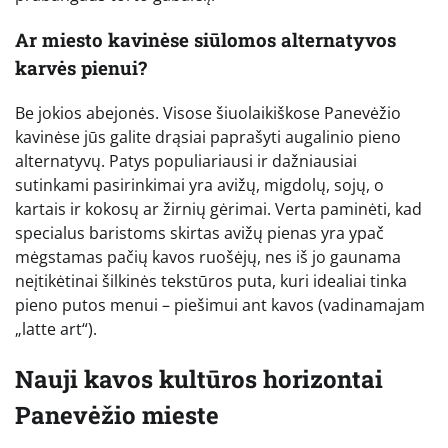
Ar miesto kavinėse siūlomos alternatyvos
karvės pienui?
Be jokios abejonės. Visose šiuolaikiškose Panevėžio
kavinėse jūs galite drąsiai paprašyti augalinio pieno
alternatyvų. Patys populiariausi ir dažniausiai
sutinkami pasirinkimai yra avižų, migdolų, sojų, o
kartais ir kokosų ar žirnių gėrimai. Verta paminėti, kad
specialus baristoms skirtas avižų pienas yra ypač
mėgstamas pačių kavos ruošėjų, nes iš jo gaunama
neįtikėtinai šilkinės tekstūros puta, kuri idealiai tinka
pieno putos menui – piešimui ant kavos (vadinamajam
„latte art“).
Nauji kavos kultūros horizontai
Panevėžio mieste