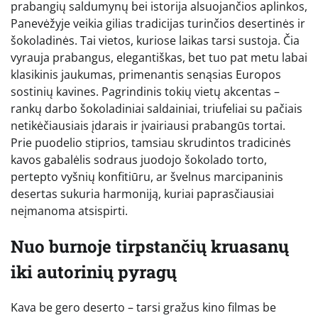
prabangių saldumynų bei istorija alsuojančios aplinkos,
Panevėžyje veikia gilias tradicijas turinčios desertinės ir
šokoladinės. Tai vietos, kuriose laikas tarsi sustoja. Čia
vyrauja prabangus, elegantiškas, bet tuo pat metu labai
klasikinis jaukumas, primenantis senąsias Europos
sostinių kavines. Pagrindinis tokių vietų akcentas –
rankų darbo šokoladiniai saldainiai, triufeliai su pačiais
netikėčiausiais įdarais ir įvairiausi prabangūs tortai.
Prie puodelio stiprios, tamsiau skrudintos tradicinės
kavos gabalėlis sodraus juodojo šokolado torto,
pertepto vyšnių konfitiūru, ar švelnus marcipaninis
desertas sukuria harmoniją, kuriai paprasčiausiai
neįmanoma atsispirti.
Nuo burnoje tirpstančių kruasanų
iki autorinių pyragų
Kava be gero deserto – tarsi gražus kino filmas be