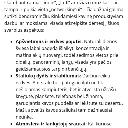
skambant ramiai „indie“, „lo-fi“ ar džiazo muzikai. Tai
tampa ir puikia vieta „networking’ui“ – čia dažnai galima
sutikti bendraminčių. Rinkdamiesi kavinę produktyviam
darbui ar mokslams, visada atkreipkite dėmesį į šiuos
svarbius aspektus:
Apšvietimas ir erdvės pojūtis:
Natūrali dienos
šviesa labai padeda išlaikyti koncentraciją ir
mažina akių nuovargį, todėl sėdimos vietos prie
didelių, panoraminių langų visada yra pačios
geidžiamiausios tarp dirbančiųjų.
Staliukų dydis ir stabilumas:
Darbui reikia
erdvės. Ant stalo turi patogiai tilpti ne tik
nešiojamas kompiuteris, bet ir atversta užrašų
knygutė, planšetė, telefonas bei, žinoma,
garuojantis kavos puodelis ar lėkštutė su desertu.
Maži, apvalūs kavos staliukai tam dažniausiai
netinka.
Atmosfera ir lankytojų srautai:
Kai kuriose