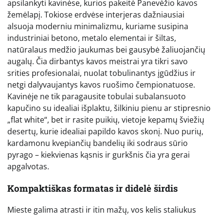
apsilankyti kavinėse, kurios pakeitė Panevėžio kavos
žemėlapį. Tokiose erdvėse interjeras dažniausiai
alsuoja moderniu minimalizmu, kuriame susipina
industriniai betono, metalo elementai ir šiltas,
natūralaus medžio jaukumas bei gausybė žaliuojančių
augalų. Čia dirbantys kavos meistrai yra tikri savo
srities profesionalai, nuolat tobulinantys įgūdžius ir
netgi dalyvaujantys kavos ruošimo čempionatuose.
Kavinėje ne tik paragausite tobulai subalansuoto
kapučino su idealiai išplaktu, šilkiniu pienu ar stipresnio
„flat white“, bet ir rasite puikių, vietoje kepamų šviežių
desertų, kurie idealiai papildo kavos skonį. Nuo purių,
kardamonu kvepiančių bandelių iki sodraus sūrio
pyrago – kiekvienas kąsnis ir gurkšnis čia yra gerai
apgalvotas.
Kompaktiškas formatas ir didelė širdis
Mieste galima atrasti ir itin mažų, vos kelis staliukus