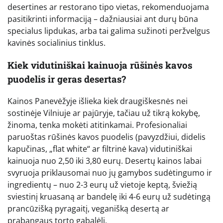
desertines ar restorano tipo vietas, rekomenduojama
pasitikrinti informaciją – dažniausiai ant durų būna
specialus lipdukas, arba tai galima sužinoti peržvelgus
kavinės socialinius tinklus.
Kiek vidutiniškai kainuoja rūšinės kavos
puodelis ir geras desertas?
Kainos Panevėžyje išlieka kiek draugiškesnės nei
sostinėje Vilniuje ar pajūryje, tačiau už tikrą kokybę,
žinoma, tenka mokėti atitinkamai. Profesionaliai
paruoštas rūšinės kavos puodelis (pavyzdžiui, didelis
kapučinas, „flat white“ ar filtrinė kava) vidutiniškai
kainuoja nuo 2,50 iki 3,80 eurų. Desertų kainos labai
svyruoja priklausomai nuo jų gamybos sudėtingumo ir
ingredientų – nuo 2-3 eurų už vietoje keptą, šviežią
sviestinį kruasaną ar bandelę iki 4-6 eurų už sudėtingą
prancūzišką pyragaitį, veganišką desertą ar
prabangaus torto gabalėlį.