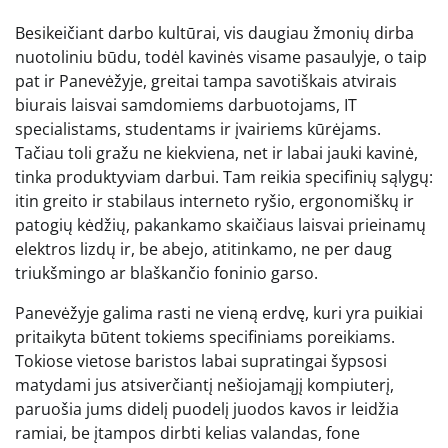
Besikeičiant darbo kultūrai, vis daugiau žmonių dirba
nuotoliniu būdu, todėl kavinės visame pasaulyje, o taip
pat ir Panevėžyje, greitai tampa savotiškais atvirais
biurais laisvai samdomiems darbuotojams, IT
specialistams, studentams ir įvairiems kūrėjams.
Tačiau toli gražu ne kiekviena, net ir labai jauki kavinė,
tinka produktyviam darbui. Tam reikia specifinių sąlygų:
itin greito ir stabilaus interneto ryšio, ergonomiškų ir
patogių kėdžių, pakankamo skaičiaus laisvai prieinamų
elektros lizdų ir, be abejo, atitinkamo, ne per daug
triukšmingo ar blaškančio foninio garso.
Panevėžyje galima rasti ne vieną erdvę, kuri yra puikiai
pritaikyta būtent tokiems specifiniams poreikiams.
Tokiose vietose baristos labai supratingai šypsosi
matydami jus atsiverčiantį nešiojamąjį kompiuterį,
paruošia jums didelį puodelį juodos kavos ir leidžia
ramiai, be įtampos dirbti kelias valandas, fone