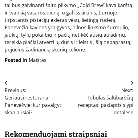
tai bus gaivinanti šalto plikymo „Cold Brew“ kava karštą
ir tvankią vasaros dieną, o gal išskirtinis, burnoje
tirpstantis pistacijų ekleras vėsų, lietingą rudenį.
Panevėžio kavinės yra gyvos, pilnos linksmo šurmulio,
jaukių, tylių pokalbių ir pačių netikėčiausių atradimų,
tereikia plačiai atverti jų duris ir leistis į šią nepaprastą,
pojūčius žadinančią skonių kelionę.
Posted in
Maistas
Navigacija
Previous:
Next:
tarp
Geriausi restoranai
Tobulas šaltibarščių
įrašų
Panevėžyje: kur pavalgyti
receptas: paslaptis slypi
skaniausiai?
detalėse
Rekomenduojami straipsniai