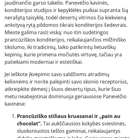
jaudinančio garso takelio. Panevėžio kavinės,
konditerijos studijos ir kepyklėlės puikiai supranta šią
nerašytą taisyklę, todėl desertų vitrinos čia kiekvieną
ankstyvą rytą pildomos tikrais konditerijos šedevrais.
Mieste galima rasti viską: nuo itin sudėtingos
prancūziškos konditerijos, reikalaujančios milžiniško
tikslumo, iki tradicinių, laiko patikrintų lietuviškų
kepinių, kurie primena močiutės virtuvę, tačiau yra
patiekiami moderniai ir estetiškai.
Jei ieškote įkvėpimo savo saldžioms atradimų
kelionėms ir norite palepinti savo skonio receptorius,
atkreipkite dėmesį į šiuos desertų tipus, kurie šiuo
metu neabejotinai dominuoja geriausiose Panevėžio
kavinėse:
Prancūziško stiliaus kruasanai ir „pain au
chocolat“.
Tai aukščiausios kokybės sviestinės,
sluoksniuotos tešlos gaminiai, reikalaujantys