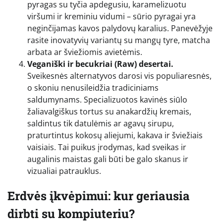
pyragas su tyčia apdegusiu, karamelizuotu
viršumi ir kreminiu vidumi – sūrio pyragai yra
neginčijamas kavos palydovų karalius. Panevėžyje
rasite inovatyvių variantų su mangų tyre, matcha
arbata ar šviežiomis avietėmis.
Veganiški ir becukriai (Raw) desertai.
Sveikesnės alternatyvos darosi vis populiaresnės,
o skoniu nenusileidžia tradiciniams
saldumynams. Specializuotos kavinės siūlo
žaliavalgiškus tortus su anakardžių kremais,
saldintus tik datulėmis ar agavų sirupu,
praturtintus kokosų aliejumi, kakava ir šviežiais
vaisiais. Tai puikus įrodymas, kad sveikas ir
augalinis maistas gali būti be galo skanus ir
vizualiai patrauklus.
Erdvės įkvėpimui: kur geriausia
dirbti su kompiuteriu?