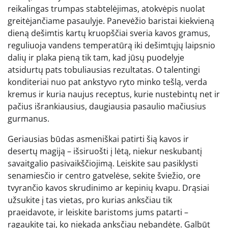
reikalingas trumpas stabtelėjimas, atokvėpis nuolat
greitėjančiame pasaulyje. Panevėžio baristai kiekvieną
dieną dešimtis kartų kruopščiai sveria kavos gramus,
reguliuoja vandens temperatūrą iki dešimtųjų laipsnio
dalių ir plaka pieną tik tam, kad jūsų puodelyje
atsidurtų pats tobuliausias rezultatas. O talentingi
konditeriai nuo pat ankstyvo ryto minko tešlą, verda
kremus ir kuria naujus receptus, kurie nustebintų net ir
pačius išrankiausius, daugiausia pasaulio mačiusius
gurmanus.
Geriausias būdas asmeniškai patirti šią kavos ir
desertų magiją – išsiruošti į lėtą, niekur neskubantį
savaitgalio pasivaikščiojimą. Leiskite sau pasiklysti
senamiesčio ir centro gatvelėse, sekite šviežio, ore
tvyrančio kavos skrudinimo ar kepinių kvapu. Drąsiai
užsukite į tas vietas, pro kurias anksčiau tik
praeidavote, ir leiskite baristoms jums patarti –
ragaukite tai, ko niekada anksčiau nebandėte. Galbūt