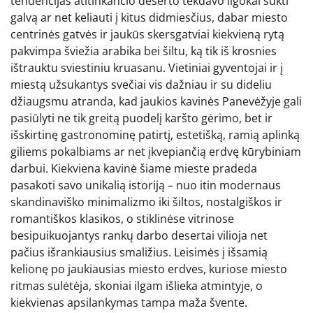
tendencijas atitinkančio deserto tekdavo ilgokai sukti
galvą ar net keliauti į kitus didmiesčius, dabar miesto
centrinės gatvės ir jaukūs skersgatviai kiekvieną rytą
pakvimpa šviežia arabika bei šiltu, ką tik iš krosnies
ištrauktu sviestiniu kruasanu. Vietiniai gyventojai ir į
miestą užsukantys svečiai vis dažniau ir su dideliu
džiaugsmu atranda, kad jaukios kavinės Panevėžyje gali
pasiūlyti ne tik greitą puodelį karšto gėrimo, bet ir
išskirtinę gastronominę patirtį, estetišką, ramią aplinką
giliems pokalbiams ar net įkvepiančią erdvę kūrybiniam
darbui. Kiekviena kavinė šiame mieste pradeda
pasakoti savo unikalią istoriją – nuo itin modernaus
skandinaviško minimalizmo iki šiltos, nostalgiškos ir
romantiškos klasikos, o stiklinėse vitrinose
besipuikuojantys rankų darbo desertai vilioja net
pačius išrankiausius smaližius. Leisimės į išsamią
kelionę po jaukiausias miesto erdves, kuriose miesto
ritmas sulėtėja, skoniai ilgam išlieka atmintyje, o
kiekvienas apsilankymas tampa maža švente.