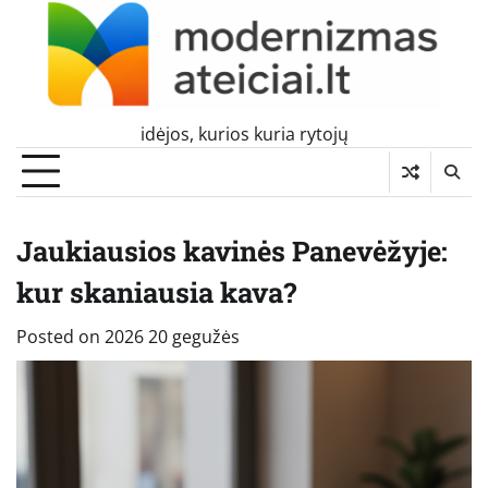
Skip
to
content
idėjos, kurios kuria rytojų
Jaukiausios kavinės Panevėžyje:
kur skaniausia kava?
Posted on
2026 20 gegužės