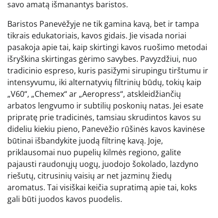
savo amatą išmanantys baristos.
Baristos Panevėžyje ne tik gamina kavą, bet ir tampa
tikrais edukatoriais, kavos gidais. Jie visada noriai
pasakoja apie tai, kaip skirtingi kavos ruošimo metodai
išryškina skirtingas gėrimo savybes. Pavyzdžiui, nuo
tradicinio espreso, kuris pasižymi sirupingu tirštumu ir
intensyvumu, iki alternatyvių filtrinių būdų, tokių kaip
„V60“, „Chemex“ ar „Aeropress“, atskleidžiančių
arbatos lengvumo ir subtilių poskonių natas. Jei esate
pripratę prie tradicinės, tamsiau skrudintos kavos su
dideliu kiekiu pieno, Panevėžio rūšinės kavos kavinėse
būtinai išbandykite juodą filtrinę kavą. Joje,
priklausomai nuo pupelių kilmės regiono, galite
pajausti raudonųjų uogų, juodojo šokolado, lazdyno
riešutų, citrusinių vaisių ar net jazminų žiedų
aromatus. Tai visiškai keičia supratimą apie tai, koks
gali būti juodos kavos puodelis.