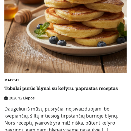
MAISTAS
Tobulai purūs blynai su kefyru: paprastas receptas
2026 12 Liepos
Daugeliui iš mūsų pusryčiai neįsivaizduojami be
kvepiančių, šiltų ir tiesiog tirpstančių burnoje blynų.
Nors receptų įvairovė yra milžiniška, būtent kefyro
pagrindu gaminami blynai visame pasaulyje […]