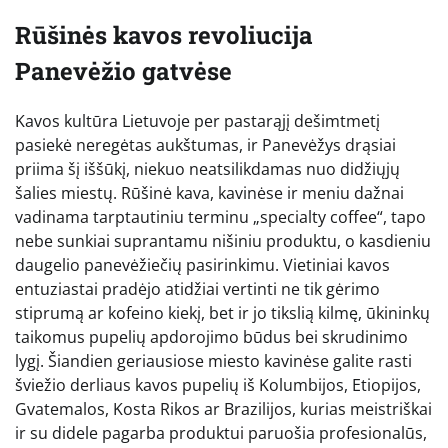
Rūšinės kavos revoliucija
Panevėžio gatvėse
Kavos kultūra Lietuvoje per pastarąjį dešimtmetį
pasiekė neregėtas aukštumas, ir Panevėžys drąsiai
priima šį iššūkį, niekuo neatsilikdamas nuo didžiųjų
šalies miestų. Rūšinė kava, kavinėse ir meniu dažnai
vadinama tarptautiniu terminu „specialty coffee“, tapo
nebe sunkiai suprantamu nišiniu produktu, o kasdieniu
daugelio panevėžiečių pasirinkimu. Vietiniai kavos
entuziastai pradėjo atidžiai vertinti ne tik gėrimo
stiprumą ar kofeino kiekį, bet ir jo tikslią kilmę, ūkininkų
taikomus pupelių apdorojimo būdus bei skrudinimo
lygį. Šiandien geriausiose miesto kavinėse galite rasti
šviežio derliaus kavos pupelių iš Kolumbijos, Etiopijos,
Gvatemalos, Kosta Rikos ar Brazilijos, kurias meistriškai
ir su didele pagarba produktui paruošia profesionalūs,