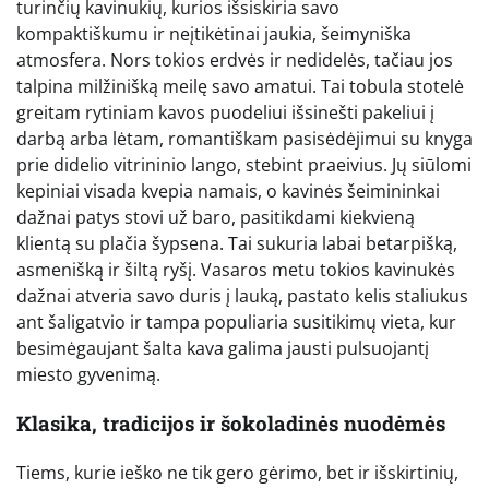
turinčių kavinukių, kurios išsiskiria savo
kompaktiškumu ir neįtikėtinai jaukia, šeimyniška
atmosfera. Nors tokios erdvės ir nedidelės, tačiau jos
talpina milžinišką meilę savo amatui. Tai tobula stotelė
greitam rytiniam kavos puodeliui išsinešti pakeliui į
darbą arba lėtam, romantiškam pasisėdėjimui su knyga
prie didelio vitrininio lango, stebint praeivius. Jų siūlomi
kepiniai visada kvepia namais, o kavinės šeimininkai
dažnai patys stovi už baro, pasitikdami kiekvieną
klientą su plačia šypsena. Tai sukuria labai betarpišką,
asmenišką ir šiltą ryšį. Vasaros metu tokios kavinukės
dažnai atveria savo duris į lauką, pastato kelis staliukus
ant šaligatvio ir tampa populiaria susitikimų vieta, kur
besimėgaujant šalta kava galima jausti pulsuojantį
miesto gyvenimą.
Klasika, tradicijos ir šokoladinės nuodėmės
Tiems, kurie ieško ne tik gero gėrimo, bet ir išskirtinių,