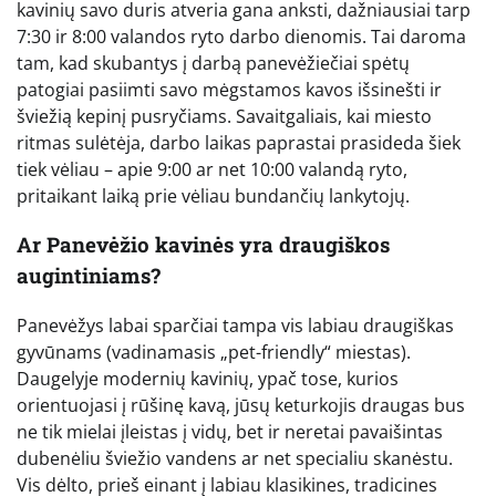
kavinių savo duris atveria gana anksti, dažniausiai tarp
7:30 ir 8:00 valandos ryto darbo dienomis. Tai daroma
tam, kad skubantys į darbą panevėžiečiai spėtų
patogiai pasiimti savo mėgstamos kavos išsinešti ir
šviežią kepinį pusryčiams. Savaitgaliais, kai miesto
ritmas sulėtėja, darbo laikas paprastai prasideda šiek
tiek vėliau – apie 9:00 ar net 10:00 valandą ryto,
pritaikant laiką prie vėliau bundančių lankytojų.
Ar Panevėžio kavinės yra draugiškos
augintiniams?
Panevėžys labai sparčiai tampa vis labiau draugiškas
gyvūnams (vadinamasis „pet-friendly“ miestas).
Daugelyje modernių kavinių, ypač tose, kurios
orientuojasi į rūšinę kavą, jūsų keturkojis draugas bus
ne tik mielai įleistas į vidų, bet ir neretai pavaišintas
dubenėliu šviežio vandens ar net specialiu skanėstu.
Vis dėlto, prieš einant į labiau klasikines, tradicines