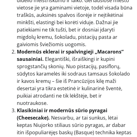
didelio meistriškumo ir laiko. Geriausiose miesto
vietose jie yra gaminami vietoje, todėl visada būna
traškūs, auksinės spalvos išorėje ir neįtikėtinai
minkšti, elastingi bei korėti viduje. Dažnai jie
patiekiami ne tik tušti, bet ir dosniai įdaryti
migdolų kremu, šokoladu, pistacijų pasta ar
gaiviomis šviežiomis uogomis.
Modernūs eklerai ir spalvingieji „Macarons“
sausainiai.
Elegantiški, išraiškingi ir kupini
sprogstančių skonių. Nuo pistacijų, pasiflorų,
sūdytos karamelės iki sodraus tamsaus šokolado
ir kavos kremų – šie iš Prancūzijos kilę maži
desertai yra tikra estetinė ir kulinarinė šventė,
puikiai atrodanti ne tik lėkštėje, bet ir
nuotraukose.
Klasikiniai ir modernūs sūrio pyragai
(Cheesecake).
Nesvarbu, ar tai sunkus, lėtai
keptas Niujorko stiliaus sūrio pyragas, ar dabar
itin išpopuliarėjęs baskų (Basque) technika keptas