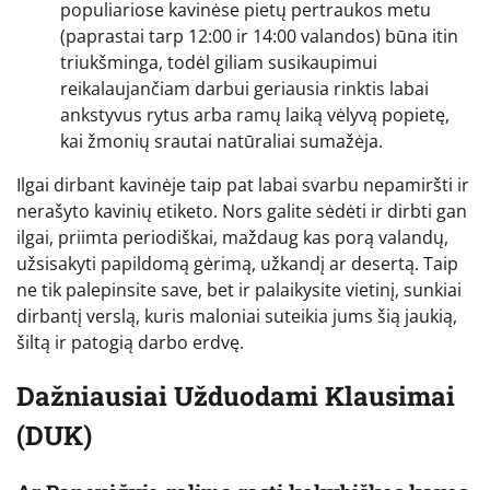
populiariose kavinėse pietų pertraukos metu
(paprastai tarp 12:00 ir 14:00 valandos) būna itin
triukšminga, todėl giliam susikaupimui
reikalaujančiam darbui geriausia rinktis labai
ankstyvus rytus arba ramų laiką vėlyvą popietę,
kai žmonių srautai natūraliai sumažėja.
Ilgai dirbant kavinėje taip pat labai svarbu nepamiršti ir
nerašyto kavinių etiketo. Nors galite sėdėti ir dirbti gan
ilgai, priimta periodiškai, maždaug kas porą valandų,
užsisakyti papildomą gėrimą, užkandį ar desertą. Taip
ne tik palepinsite save, bet ir palaikysite vietinį, sunkiai
dirbantį verslą, kuris maloniai suteikia jums šią jaukią,
šiltą ir patogią darbo erdvę.
Dažniausiai Užduodami Klausimai
(DUK)