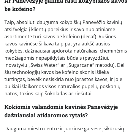
Ar Panevėžyje galima rasti kokybiškos kavos
be kofeino?
Taip, absoliuti dauguma kokybiškų Panevėžio kavinių
atsižvelgia į klientų poreikius ir savo nuolatiniame
asortimente turi kavos be kofeino (decaf). Rūšinės
kavos kavinėse ši kava taip pat yra aukščiausios
kokybės, dažniausiai apdorota natūraliais, cheminėmis
medžiagomis nepapildytais būdais (pavyzdžiui,
inovatyviu „Swiss Water“ ar „Sugarcane“ metodu). Dėl
šių technologijų kavos be kofeino skonis išlieka
turtingas, beveik nesiskiria nuo įprastos kavos, ir joje
puikiai išlaikomos visos natūralios pupelių poskonių
natos, tokios kaip šokoladas ar riešutai.
Kokiomis valandomis kavinės Panevėžyje
dažniausiai atidaromos rytais?
Dauguma miesto centre ir judriose gatvėse įsikūrusių