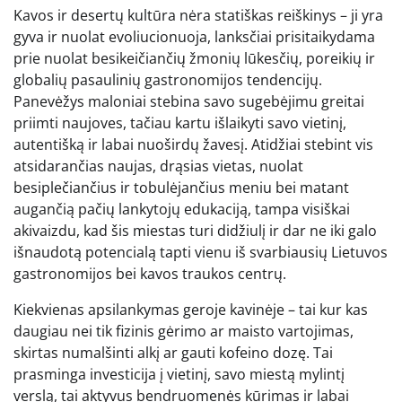
Kavos ir desertų kultūra nėra statiškas reiškinys – ji yra
gyva ir nuolat evoliucionuoja, lanksčiai prisitaikydama
prie nuolat besikeičiančių žmonių lūkesčių, poreikių ir
globalių pasaulinių gastronomijos tendencijų.
Panevėžys maloniai stebina savo sugebėjimu greitai
priimti naujoves, tačiau kartu išlaikyti savo vietinį,
autentišką ir labai nuoširdų žavesį. Atidžiai stebint vis
atsidarančias naujas, drąsias vietas, nuolat
besiplečiančius ir tobulėjančius meniu bei matant
augančią pačių lankytojų edukaciją, tampa visiškai
akivaizdu, kad šis miestas turi didžiulį ir dar ne iki galo
išnaudotą potencialą tapti vienu iš svarbiausių Lietuvos
gastronomijos bei kavos traukos centrų.
Kiekvienas apsilankymas geroje kavinėje – tai kur kas
daugiau nei tik fizinis gėrimo ar maisto vartojimas,
skirtas numalšinti alkį ar gauti kofeino dozę. Tai
prasminga investicija į vietinį, savo miestą mylintį
verslą, tai aktyvus bendruomenės kūrimas ir labai