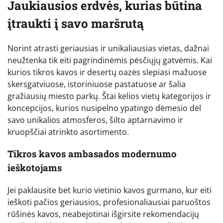
Jaukiausios erdvės, kurias būtina
įtraukti į savo maršrutą
Norint atrasti geriausias ir unikaliausias vietas, dažnai
neužtenka tik eiti pagrindinėmis pėsčiųjų gatvėmis. Kai
kurios tikros kavos ir desertų oazės slepiasi mažuose
skersgatviuose, istoriniuose pastatuose ar šalia
gražiausių miesto parkų. Štai kelios vietų kategorijos ir
koncepcijos, kurios nusipelno ypatingo dėmesio dėl
savo unikalios atmosferos, šilto aptarnavimo ir
kruopščiai atrinkto asortimento.
Tikros kavos ambasados modernumo
ieškotojams
Jei paklausite bet kurio vietinio kavos gurmano, kur eiti
ieškoti pačios geriausios, profesionaliausiai paruoštos
rūšinės kavos, neabejotinai išgirsite rekomendacijų