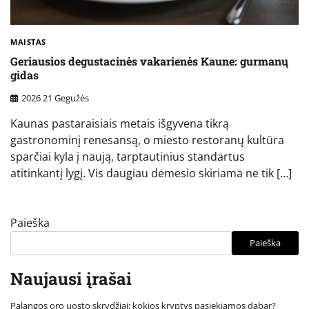
MAISTAS
Geriausios degustacinės vakarienės Kaune: gurmanų
gidas
2026 21 Gegužės
Kaunas pastaraisiais metais išgyvena tikrą
gastronominį renesansą, o miesto restoranų kultūra
sparčiai kyla į naują, tarptautinius standartus
atitinkantį lygį. Vis daugiau dėmesio skiriama ne tik […]
Paieška
Paieška
Naujausi įrašai
Palangos oro uosto skrydžiai: kokios kryptys pasiekiamos dabar?