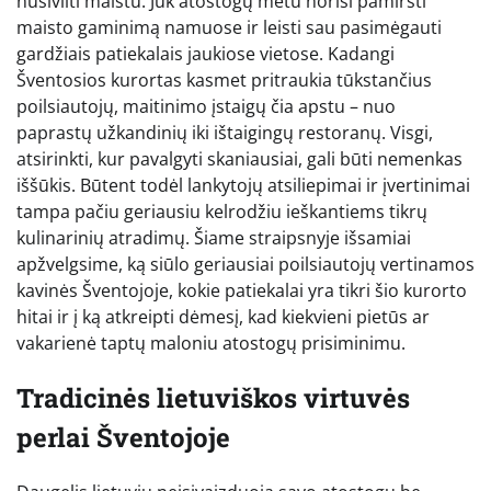
nusivilti maistu. Juk atostogų metu norisi pamiršti
maisto gaminimą namuose ir leisti sau pasimėgauti
gardžiais patiekalais jaukiose vietose. Kadangi
Šventosios kurortas kasmet pritraukia tūkstančius
poilsiautojų, maitinimo įstaigų čia apstu – nuo
paprastų užkandinių iki ištaigingų restoranų. Visgi,
atsirinkti, kur pavalgyti skaniausiai, gali būti nemenkas
iššūkis. Būtent todėl lankytojų atsiliepimai ir įvertinimai
tampa pačiu geriausiu kelrodžiu ieškantiems tikrų
kulinarinių atradimų. Šiame straipsnyje išsamiai
apžvelgsime, ką siūlo geriausiai poilsiautojų vertinamos
kavinės Šventojoje, kokie patiekalai yra tikri šio kurorto
hitai ir į ką atkreipti dėmesį, kad kiekvieni pietūs ar
vakarienė taptų maloniu atostogų prisiminimu.
Tradicinės lietuviškos virtuvės
perlai Šventojoje