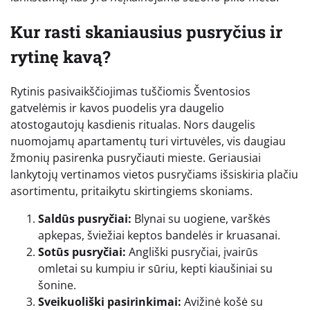
Kur rasti skaniausius pusryčius ir
rytinę kavą?
Rytinis pasivaikščiojimas tuščiomis Šventosios
gatvelėmis ir kavos puodelis yra daugelio
atostogautojų kasdienis ritualas. Nors daugelis
nuomojamų apartamentų turi virtuvėles, vis daugiau
žmonių pasirenka pusryčiauti mieste. Geriausiai
lankytojų vertinamos vietos pusryčiams išsiskiria plačiu
asortimentu, pritaikytu skirtingiems skoniams.
Saldūs pusryčiai:
Blynai su uogiene, varškės
apkepas, šviežiai keptos bandelės ir kruasanai.
Sotūs pusryčiai:
Angliški pusryčiai, įvairūs
omletai su kumpiu ir sūriu, kepti kiaušiniai su
šonine.
Sveikuoliški pasirinkimai:
Avižinė košė su