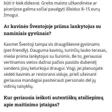
būti ir kiek didesnė. Greito maisto užkandinėse ar
picerijose galima sočiai pavalgyti išleidus 8–15 eurų
žmogui.
Ar kavinės Šventojoje priima lankytojus su
naminiais gyvūnais?
Kasmet Šventoji tampa vis draugiškesnė gyvūnams
(pet-friendly). Dauguma kavinių, turinčių lauko terasas,
mielai priima lankytojus su šunimis. Be to, geriausiai
vertinamos vietos dažnai pačios pasiūlo dubenėlį
vandens jūsų keturkojui draugui. Visgi, jei planuojate
sėdėti kavinės ar restorano viduje, prieš užeinant
geriausia mandagiai pasiteirauti personalo dėl jų
vidinių taisyklių.
Kur geriausia ieškoti autentiškų atsiliepimų
apie maitinimo įstaigas?