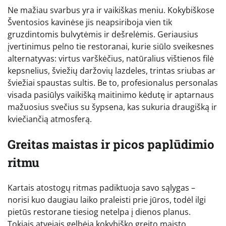
Ne mažiau svarbus yra ir vaikiškas meniu. Kokybiškose
Šventosios kavinėse jis neapsiriboja vien tik
gruzdintomis bulvytėmis ir dešrelėmis. Geriausius
įvertinimus pelno tie restoranai, kurie siūlo sveikesnes
alternatyvas: virtus varškėčius, natūralius vištienos filė
kepsnelius, šviežių daržovių lazdeles, trintas sriubas ar
šviežiai spaustas sultis. Be to, profesionalus personalas
visada pasiūlys vaikišką maitinimo kėdutę ir aptarnaus
mažuosius svečius su šypsena, kas sukuria draugišką ir
kviečiančią atmosferą.
Greitas maistas ir picos paplūdimio
ritmu
Kartais atostogų ritmas padiktuoja savo sąlygas –
norisi kuo daugiau laiko praleisti prie jūros, todėl ilgi
pietūs restorane tiesiog netelpa į dienos planus.
Tokiais atvejais gelbėja kokybiško greito maisto