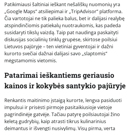
Patikimiausi šaltiniai ieškant nešališkų nuomonių yra
„Google Maps“ atsiliepimai ir „TripAdvisor“ platforma.
Čia vartotojai ne tik palieka balus, bet ir dalijasi realybę
atspindinčiomis patiekalų nuotraukomis, kas padeda
susidaryti tikslų vaizdą. Taip pat naudinga paskaityti
diskusijas socialinių tinklų grupėse, skirtose poilsiui
Lietuvos pajūryje – ten vietiniai gyventojai ir dažni
kurorto svečiai dažnai dalijasi savo „slaptomis“
mėgstamomis vietomis.
Patarimai ieškantiems geriausio
kainos ir kokybės santykio pajūryje
Renkantis maitinimo įstaigą kurorte, lengva pasiduoti
impulsui ir prisėsti pirmoje pasitaikiusioje vietoje
pagrindinėje gatvėje. Tačiau patyrę poilsiautojai žino
keletą gudrybių, kaip atrasti tikrus kulinarinius
deimantus ir išvengti nusivylimų. Visų pirma, verta