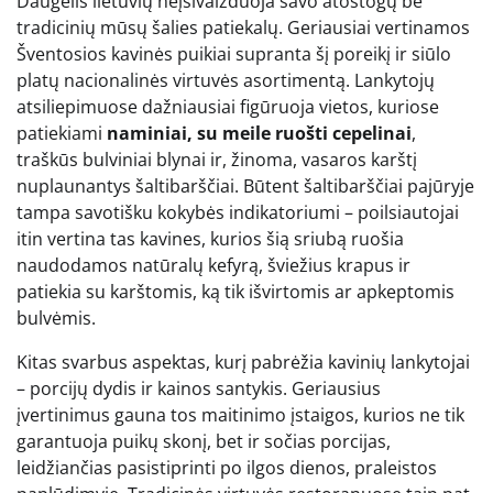
Daugelis lietuvių neįsivaizduoja savo atostogų be
tradicinių mūsų šalies patiekalų. Geriausiai vertinamos
Šventosios kavinės puikiai supranta šį poreikį ir siūlo
platų nacionalinės virtuvės asortimentą. Lankytojų
atsiliepimuose dažniausiai figūruoja vietos, kuriose
patiekiami
naminiai, su meile ruošti cepelinai
,
traškūs bulviniai blynai ir, žinoma, vasaros karštį
nuplaunantys šaltibarščiai. Būtent šaltibarščiai pajūryje
tampa savotišku kokybės indikatoriumi – poilsiautojai
itin vertina tas kavines, kurios šią sriubą ruošia
naudodamos natūralų kefyrą, šviežius krapus ir
patiekia su karštomis, ką tik išvirtomis ar apkeptomis
bulvėmis.
Kitas svarbus aspektas, kurį pabrėžia kavinių lankytojai
– porcijų dydis ir kainos santykis. Geriausius
įvertinimus gauna tos maitinimo įstaigos, kurios ne tik
garantuoja puikų skonį, bet ir sočias porcijas,
leidžiančias pasistiprinti po ilgos dienos, praleistos