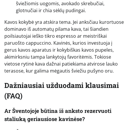
šviežiomis uogomis, avokado skrebučiai,
glotnučiai ir chia sėklų pudingai.
Kavos kokybė yra atskira tema. Jei anksčiau kurortuose
dominavo iš automatų pilama kava, tai šiandien
poilsiautojai ieško tikro espresso ar meistriškai
paruošto cappuccino. Kavinės, kurios investuoja į
gerus kavos aparatus ir kokybiškas kavos pupeles,
akimirksniu tampa lankytojų favoritėmis. Tokiose
vietose rytinė kava dažnai patiekiama atvirose lauko
terasose, kur galima mėgautis šviežiu pušyno oru.
Dažniausiai užduodami klausimai
(FAQ)
Ar Šventojoje būtina iš anksto rezervuoti
staliuką geriausiose kavinėse?