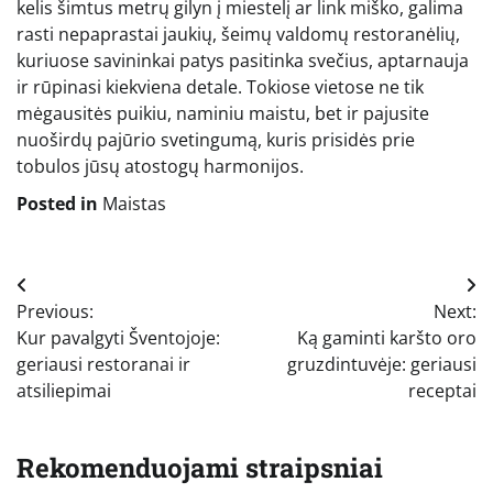
kelis šimtus metrų gilyn į miestelį ar link miško, galima
rasti nepaprastai jaukių, šeimų valdomų restoranėlių,
kuriuose savininkai patys pasitinka svečius, aptarnauja
ir rūpinasi kiekviena detale. Tokiose vietose ne tik
mėgausitės puikiu, naminiu maistu, bet ir pajusite
nuoširdų pajūrio svetingumą, kuris prisidės prie
tobulos jūsų atostogų harmonijos.
Posted in
Maistas
Navigacija
Previous:
Next:
tarp
Kur pavalgyti Šventojoje:
Ką gaminti karšto oro
įrašų
geriausi restoranai ir
gruzdintuvėje: geriausi
atsiliepimai
receptai
Rekomenduojami straipsniai