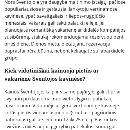
Nors Šventojoje yra daugybė maitinimo įstaigų, pačiose
populiariausiose ir geriausiai lankytojų vertinamose
kavinėse, ypač savaitgaliais ir liepos–rugpjūčio
mėnesiais, vakarais gali tekti palaukti eilėje. Jei
planuojate romantišką vakarienę ar didelės kompanijos
susibūrimą, staliuką rekomenduojama rezervuoti bent
prieš dieną. Dienos metu, pietaujant, rezervacija
paprastai nėra būtina, nebent keliaujate su labai didele
grupe.
Kiek vidutiniškai kainuoja pietūs ar
vakarienė Šventojos kavinėse?
Kainos Šventojoje, kaip ir visame pajūryje, gali stipriai
svyruoti priklausomai nuo vietos lygio ir patiekalų
pasirinkimo. Vidutinėje ar gerai vertinamoje kavinėje
sotūs pietūs vienam asmeniui (sriuba ir pagrindinis
patiekalas) gali atsieiti nuo 12 iki 25 eurų. Pasirinkus
šviežios žuvies ar jūrų gėrybių patiekalus, suma gali