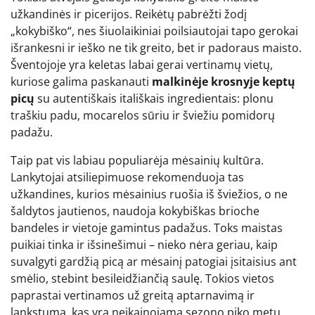
užkandinės ir picerijos. Reikėtų pabrėžti žodį
„kokybiško“, nes šiuolaikiniai poilsiautojai tapo gerokai
išrankesni ir ieško ne tik greito, bet ir padoraus maisto.
Šventojoje yra keletas labai gerai vertinamų vietų,
kuriose galima paskanauti
malkinėje krosnyje keptų
picų
su autentiškais itališkais ingredientais: plonu
traškiu padu, mocarelos sūriu ir šviežiu pomidorų
padažu.
Taip pat vis labiau populiarėja mėsainių kultūra.
Lankytojai atsiliepimuose rekomenduoja tas
užkandines, kurios mėsainius ruošia iš šviežios, o ne
šaldytos jautienos, naudoja kokybiškas brioche
bandeles ir vietoje gamintus padažus. Toks maistas
puikiai tinka ir išsinešimui – nieko nėra geriau, kaip
suvalgyti gardžią picą ar mėsainį patogiai įsitaisius ant
smėlio, stebint besileidžiančią saulę. Tokios vietos
paprastai vertinamos už greitą aptarnavimą ir
lankstumą, kas yra neįkainojama sezono piko metu.