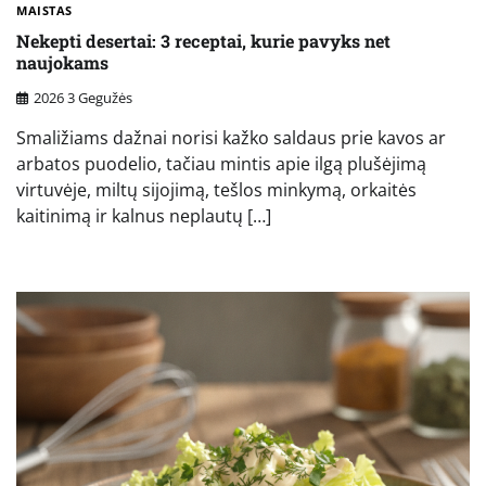
MAISTAS
Nekepti desertai: 3 receptai, kurie pavyks net
naujokams
2026 3 Gegužės
Smaližiams dažnai norisi kažko saldaus prie kavos ar
arbatos puodelio, tačiau mintis apie ilgą plušėjimą
virtuvėje, miltų sijojimą, tešlos minkymą, orkaitės
kaitinimą ir kalnus neplautų […]