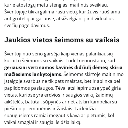
kurie atostogų metu stengiasi maitintis sveikiau.
Šventojoje tikrai galima rasti vietų, kur žuvis ruošiama
ant grotelių ar garuose, atsižvelgiant į individualius
svečių pageidavimus.
Jaukios vietos šeimoms su vaikais
Šventoji nuo seno garsėja kaip vienas palankiausių
kurortų šeimoms su vaikais. Todėl nenuostabu, kad
geriausiai vertinamos kavinės didžiulį dėmesį skiria
mažiesiems lankytojams
. Šeimoms skirtoje maitinimo
įstaigoje svarbus ne tik pats maistas, bet ir aplinka bei
papildomos paslaugos. Tėvai atsiliepimuose ypač giria
vietas, kuriose yra erdvios ir saugios vaikų žaidimų
aikštelės, batutai, sūpynės ar net atskiri kampeliai su
piešimo priemonėmis ir žaislais. Tai leidžia
suaugusiems ramiai mėgautis kava ar pietumis, kol
vaikai smagiai ir saugiai leidžia laiką.