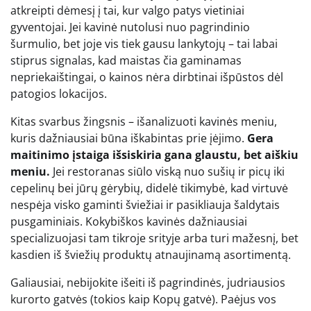
atkreipti dėmesį į tai, kur valgo patys vietiniai
gyventojai. Jei kavinė nutolusi nuo pagrindinio
šurmulio, bet joje vis tiek gausu lankytojų – tai labai
stiprus signalas, kad maistas čia gaminamas
nepriekaištingai, o kainos nėra dirbtinai išpūstos dėl
patogios lokacijos.
Kitas svarbus žingsnis – išanalizuoti kavinės meniu,
kuris dažniausiai būna iškabintas prie įėjimo.
Gera
maitinimo įstaiga išsiskiria gana glaustu, bet aiškiu
meniu.
Jei restoranas siūlo viską nuo sušių ir picų iki
cepelinų bei jūrų gėrybių, didelė tikimybė, kad virtuvė
nespėja visko gaminti šviežiai ir pasikliauja šaldytais
pusgaminiais. Kokybiškos kavinės dažniausiai
specializuojasi tam tikroje srityje arba turi mažesnį, bet
kasdien iš šviežių produktų atnaujinamą asortimentą.
Galiausiai, nebijokite išeiti iš pagrindinės, judriausios
kurorto gatvės (tokios kaip Kopų gatvė). Paėjus vos