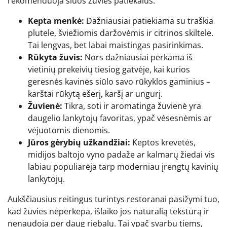
rekomenduoja šiuos žuvies patiekalus:
Kepta menkė:
Dažniausiai patiekiama su traškia
plutele, šviežiomis daržovėmis ir citrinos skiltele.
Tai lengvas, bet labai maistingas pasirinkimas.
Rūkyta žuvis:
Nors dažniausiai perkama iš
vietinių prekeivių tiesiog gatvėje, kai kurios
geresnės kavinės siūlo savo rūkyklos gaminius –
karštai rūkytą ešerį, karšį ar ungurį.
Žuvienė:
Tikra, soti ir aromatinga žuvienė yra
daugelio lankytojų favoritas, ypač vėsesnėmis ar
vėjuotomis dienomis.
Jūros gėrybių užkandžiai:
Keptos krevetės,
midijos baltojo vyno padaže ar kalmarų žiedai vis
labiau populiarėja tarp moderniau įrengtų kavinių
lankytojų.
Aukščiausius reitingus turintys restoranai pasižymi tuo,
kad žuvies neperkepa, išlaiko jos natūralią tekstūrą ir
nenaudoja per daug riebalų. Tai ypač svarbu tiems,