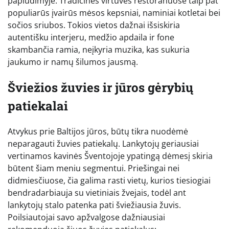
paplūdimyje. Tradicinės virtuvės restoranuose taip pat
populiarūs įvairūs mėsos kepsniai, naminiai kotletai bei
sočios sriubos. Tokios vietos dažnai išsiskiria
autentišku interjeru, medžio apdaila ir fone
skambančia ramia, neįkyria muzika, kas sukuria
jaukumo ir namų šilumos jausmą.
Šviežios žuvies ir jūros gėrybių
patiekalai
Atvykus prie Baltijos jūros, būtų tikra nuodėmė
neparagauti žuvies patiekalų. Lankytojų geriausiai
vertinamos kavinės Šventojoje ypatingą dėmesį skiria
būtent šiam meniu segmentui. Priešingai nei
didmiesčiuose, čia galima rasti vietų, kurios tiesiogiai
bendradarbiauja su vietiniais žvejais, todėl ant
lankytojų stalo patenka pati šviežiausia žuvis.
Poilsiautojai savo apžvalgose dažniausiai