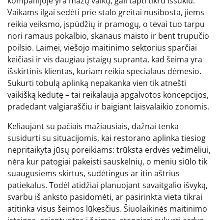
kompanijoje yra mažų vaikų, gali tapti tikru iššūkiu.
Vaikams ilgai sėdėti prie stalo greitai nusibosta, jiems
reikia veiksmo, įspūdžių ir pramogų, o tėvai tuo tarpu
nori ramaus pokalbio, skanaus maisto ir bent trupučio
poilsio. Laimei, viešojo maitinimo sektorius sparčiai
keičiasi ir vis daugiau įstaigų supranta, kad šeima yra
išskirtinis klientas, kuriam reikia specialaus dėmesio.
Sukurti tobulą aplinką nepakanka vien tik atnešti
vaikišką kėdutę – tai reikalauja apgalvotos koncepcijos,
pradedant valgiaraščiu ir baigiant laisvalaikio zonomis.
Keliaujant su pačiais mažiausiais, dažnai tenka
susidurti su situacijomis, kai restorano aplinka tiesiog
nepritaikyta jūsų poreikiams: trūksta erdvės vežimėliui,
nėra kur patogiai pakeisti sauskelnių, o meniu siūlo tik
suaugusiems skirtus, sudėtingus ar itin aštrius
patiekalus. Todėl atidžiai planuojant savaitgalio išvyką,
svarbu iš anksto pasidomėti, ar pasirinkta vieta tikrai
atitinka visus šeimos lūkesčius. Šiuolaikinės maitinimo