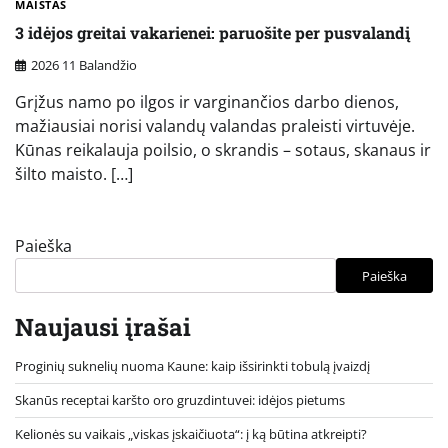
MAISTAS
3 idėjos greitai vakarienei: paruošite per pusvalandį
2026 11 Balandžio
Grįžus namo po ilgos ir varginančios darbo dienos,
mažiausiai norisi valandų valandas praleisti virtuvėje.
Kūnas reikalauja poilsio, o skrandis – sotaus, skanaus ir
šilto maisto. […]
Paieška
Paieška
Naujausi įrašai
Proginių suknelių nuoma Kaune: kaip išsirinkti tobulą įvaizdį
Skanūs receptai karšto oro gruzdintuvei: idėjos pietums
Kelionės su vaikais „viskas įskaičiuota“: į ką būtina atkreipti?