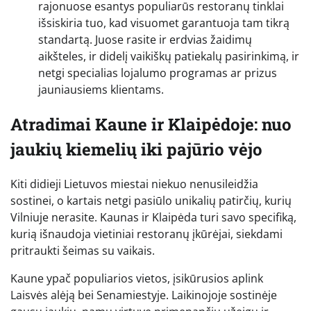
rajonuose esantys populiarūs restoranų tinklai
išsiskiria tuo, kad visuomet garantuoja tam tikrą
standartą. Juose rasite ir erdvias žaidimų
aikšteles, ir didelį vaikiškų patiekalų pasirinkimą, ir
netgi specialias lojalumo programas ar prizus
jauniausiems klientams.
Atradimai Kaune ir Klaipėdoje: nuo
jaukių kiemelių iki pajūrio vėjo
Kiti didieji Lietuvos miestai niekuo nenusileidžia
sostinei, o kartais netgi pasiūlo unikalių patirčių, kurių
Vilniuje nerasite. Kaunas ir Klaipėda turi savo specifiką,
kurią išnaudoja vietiniai restoranų įkūrėjai, siekdami
pritraukti šeimas su vaikais.
Kaune ypač populiarios vietos, įsikūrusios aplink
Laisvės alėją bei Senamiestyje. Laikinojoje sostinėje