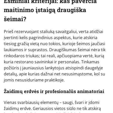
Esminiai kriterijai: kas paverčia
maitinimo įstaigą draugiška
šeimai?
Prieš rezervuojant staliuką savaitgaliui, verta atidžiai
įvertinti kelis pagrindinius aspektus, kurie atskiria
tiesiog gražią vietą nuo tokios, kurioje šeimos jaučiasi
laukiamos ir suprastos. Draugiškumas šeimai nėra tik
rinkodaros triukas; tai reali, apčiuopiama vertė, kurią
kuria restorano savininkai ir personalas. Tinkamas
požiūris į jauniausius lankytojus atsispindi daugelyje
detalių, apie kurias dažnai net nesusimąstome, kol su
jomis nesusiduriame praktikoje.
Žaidimų erdvės ir profesionalūs animatoriai
Vienas svarbiausių elementų – saugi, švari ir įdomi
žaidimų erdvė. Geriausios vietos siūlo ne tik atskirą