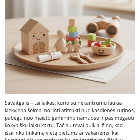
Savaitgalis – tai laikas, kurio su nekantrumu laukia
kiekviena šeima, norinti atitrūkti nuo kasdienės rutinos,
pabėgti nuo maisto gaminimo namuose ir pasimėgauti
kokybišku laiku kartu. Tačiau tėvai puikiai žino, kad
išsirinkti tinkamą vietą pietums ar vakarienei, kai