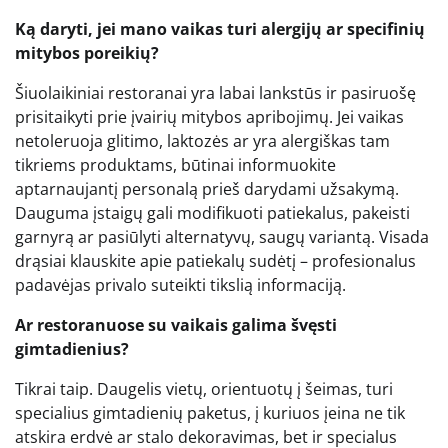
Ką daryti, jei mano vaikas turi alergijų ar specifinių
mitybos poreikių?
Šiuolaikiniai restoranai yra labai lankstūs ir pasiruošę
prisitaikyti prie įvairių mitybos apribojimų. Jei vaikas
netoleruoja glitimo, laktozės ar yra alergiškas tam
tikriems produktams, būtinai informuokite
aptarnaujantį personalą prieš darydami užsakymą.
Dauguma įstaigų gali modifikuoti patiekalus, pakeisti
garnyrą ar pasiūlyti alternatyvų, saugų variantą. Visada
drąsiai klauskite apie patiekalų sudėtį – profesionalus
padavėjas privalo suteikti tikslią informaciją.
Ar restoranuose su vaikais galima švęsti
gimtadienius?
Tikrai taip. Daugelis vietų, orientuotų į šeimas, turi
specialius gimtadienių paketus, į kuriuos įeina ne tik
atskira erdvė ar stalo dekoravimas, bet ir specialus