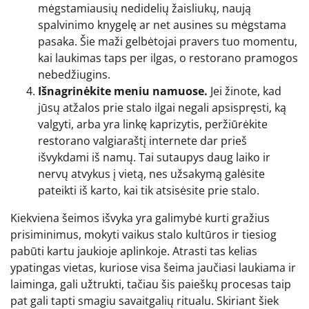
mėgstamiausių nedidelių žaisliukų, naują
spalvinimo knygelę ar net ausines su mėgstama
pasaka. Šie maži gelbėtojai pravers tuo momentu,
kai laukimas taps per ilgas, o restorano pramogos
nebedžiugins.
Išnagrinėkite meniu namuose.
Jei žinote, kad
jūsų atžalos prie stalo ilgai negali apsispręsti, ką
valgyti, arba yra linkę kaprizytis, peržiūrėkite
restorano valgiaraštį internete dar prieš
išvykdami iš namų. Tai sutaupys daug laiko ir
nervų atvykus į vietą, nes užsakymą galėsite
pateikti iš karto, kai tik atsisėsite prie stalo.
Kiekviena šeimos išvyka yra galimybė kurti gražius
prisiminimus, mokyti vaikus stalo kultūros ir tiesiog
pabūti kartu jaukioje aplinkoje. Atrasti tas kelias
ypatingas vietas, kuriose visa šeima jaučiasi laukiama ir
laiminga, gali užtrukti, tačiau šis paieškų procesas taip
pat gali tapti smagiu savaitgalių ritualu. Skiriant šiek