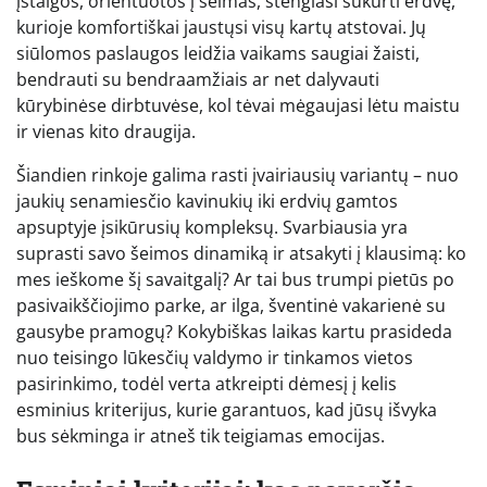
įstaigos, orientuotos į šeimas, stengiasi sukurti erdvę,
kurioje komfortiškai jaustųsi visų kartų atstovai. Jų
siūlomos paslaugos leidžia vaikams saugiai žaisti,
bendrauti su bendraamžiais ar net dalyvauti
kūrybinėse dirbtuvėse, kol tėvai mėgaujasi lėtu maistu
ir vienas kito draugija.
Šiandien rinkoje galima rasti įvairiausių variantų – nuo
jaukių senamiesčio kavinukių iki erdvių gamtos
apsuptyje įsikūrusių kompleksų. Svarbiausia yra
suprasti savo šeimos dinamiką ir atsakyti į klausimą: ko
mes ieškome šį savaitgalį? Ar tai bus trumpi pietūs po
pasivaikščiojimo parke, ar ilga, šventinė vakarienė su
gausybe pramogų? Kokybiškas laikas kartu prasideda
nuo teisingo lūkesčių valdymo ir tinkamos vietos
pasirinkimo, todėl verta atkreipti dėmesį į kelis
esminius kriterijus, kurie garantuos, kad jūsų išvyka
bus sėkminga ir atneš tik teigiamas emocijas.