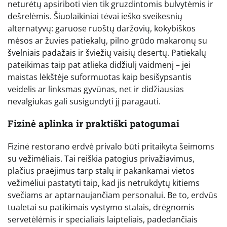
neturėtų apsiriboti vien tik gruzdintomis bulvytėmis ir
dešrelėmis. Šiuolaikiniai tėvai ieško sveikesnių
alternatyvų: garuose ruoštų daržovių, kokybiškos
mėsos ar žuvies patiekalų, pilno grūdo makaronų su
švelniais padažais ir šviežių vaisių desertų. Patiekalų
pateikimas taip pat atlieka didžiulį vaidmenį – jei
maistas lėkštėje suformuotas kaip besišypsantis
veidelis ar linksmas gyvūnas, net ir didžiausias
nevalgiukas gali susigundyti jį paragauti.
Fizinė aplinka ir praktiški patogumai
Fizinė restorano erdvė privalo būti pritaikyta šeimoms
su vežimėliais. Tai reiškia patogius privažiavimus,
plačius praėjimus tarp stalų ir pakankamai vietos
vežimėliui pastatyti taip, kad jis netrukdytų kitiems
svečiams ar aptarnaujančiam personalui. Be to, erdvūs
tualetai su patikimais vystymo stalais, drėgnomis
servetėlėmis ir specialiais laipteliais, padedančiais