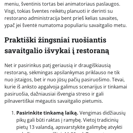
meniu, šventinis tortas bei animatoriaus paslaugos.
Visgi, tokias šventes reikėtų planuoti ir derinti su
restorano administracija bent prieš kelias savaites,
ypač jei šventė numatoma populiariu savaitgalio metu.
Praktiški žingsniai ruošiantis
savaitgalio išvykai į restoraną
Net ir pasirinkus patį geriausią ir draugiškiausią
restoraną, sėkmingas apsilankymas priklauso ne tik
nuo įstaigos, bet ir nuo jūsų pačių pasiruošimo. Tėvai,
kurie iš anksto apgalvoja galimus scenarijus ir tinkamai
pasiruošia, dažniausiai išvengia streso ir gali
pilnavertiškai mėgautis savaitgalio pietumis.
Pasirinkite tinkamą laiką.
Vengimas didžiausių
pikų gali būti raktas į ramybę. Vietoj tradicinių
pietų 13 valandą, apsvarstykite galimybę atvykti