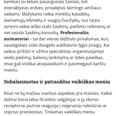
kambarį su keliais pavargusiais žaislais, bet
interaktyvias erdves, pritaikytas skirtingo amžiaus
vaikams. Mažyliams reikia minkštų kaladėlių,
lavinamųjų kilimėlių ir saugių čiuožyklų, tuo tarpu
vyresni vaikai ieško stalo žaidimų, piešimo reikmenų ar
net vaizdo žaidimų konsolių.
Profesionalūs
animatoriai
– tai dar vienas didžiulis privalumas, kurį
savaitgaliais siūlo daugelis aukštesnio lygio įstaigų. Kai
vaikus prižiūri ir užima specialistai, organizuojantys
veido piešimą, balionų lankstymą ar lobio paieškas,
tėvai gali visiškai atsipalaiduoti ir pasimėgauti karštu
maistu.
Subalansuotas ir patrauklus vaikiškas meniu
Kitas ne ką mažiau svarbus aspektas yra maistas. Vaikai
dažnai būna labai išrankūs valgytojai, o jų skonio
receptoriai jautriai reaguoja į neįprastas tekstūras ar
stiprius prieskonius. Tinkamas vaikiškas meniu