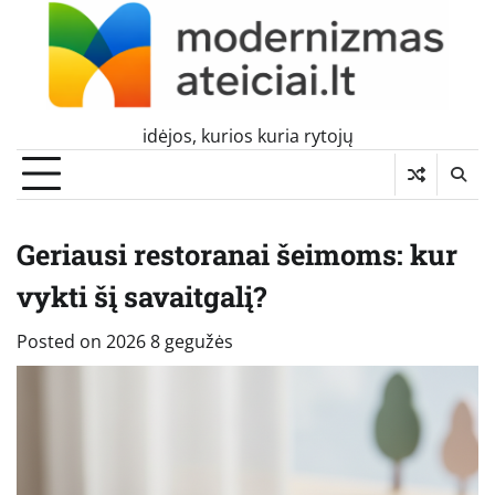
Skip
to
content
idėjos, kurios kuria rytojų
Geriausi restoranai šeimoms: kur
vykti šį savaitgalį?
Posted on
2026 8 gegužės