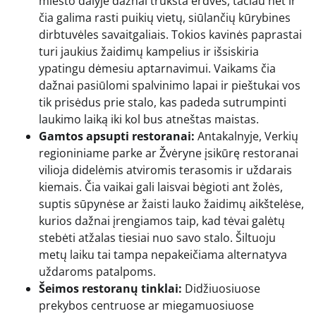
miesto dalyje dažnai trūksta erdvės, tačiau net ir
čia galima rasti puikių vietų, siūlančių kūrybines
dirbtuvėles savaitgaliais. Tokios kavinės paprastai
turi jaukius žaidimų kampelius ir išsiskiria
ypatingu dėmesiu aptarnavimui. Vaikams čia
dažnai pasiūlomi spalvinimo lapai ir pieštukai vos
tik prisėdus prie stalo, kas padeda sutrumpinti
laukimo laiką iki kol bus atneštas maistas.
Gamtos apsupti restoranai:
Antakalnyje, Verkių
regioniniame parke ar Žvėryne įsikūrę restoranai
vilioja didelėmis atviromis terasomis ir uždarais
kiemais. Čia vaikai gali laisvai bėgioti ant žolės,
suptis sūpynėse ar žaisti lauko žaidimų aikštelėse,
kurios dažnai įrengiamos taip, kad tėvai galėtų
stebėti atžalas tiesiai nuo savo stalo. Šiltuoju
metų laiku tai tampa nepakeičiama alternatyva
uždaroms patalpoms.
Šeimos restoranų tinklai:
Didžiuosiuose
prekybos centruose ar miegamuosiuose