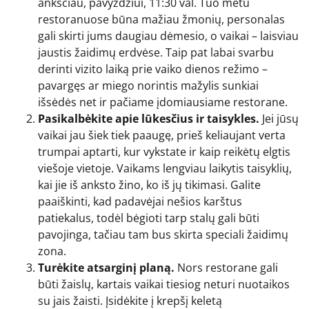
anksčiau, pavyzdžiui, 11:30 val. Tuo metu
restoranuose būna mažiau žmonių, personalas
gali skirti jums daugiau dėmesio, o vaikai – laisviau
jaustis žaidimų erdvėse. Taip pat labai svarbu
derinti vizito laiką prie vaiko dienos režimo –
pavargęs ar miego norintis mažylis sunkiai
išsėdės net ir pačiame įdomiausiame restorane.
Pasikalbėkite apie lūkesčius ir taisykles.
Jei jūsų
vaikai jau šiek tiek paaugę, prieš keliaujant verta
trumpai aptarti, kur vykstate ir kaip reikėtų elgtis
viešoje vietoje. Vaikams lengviau laikytis taisyklių,
kai jie iš anksto žino, ko iš jų tikimasi. Galite
paaiškinti, kad padavėjai nešios karštus
patiekalus, todėl bėgioti tarp stalų gali būti
pavojinga, tačiau tam bus skirta speciali žaidimų
zona.
Turėkite atsarginį planą.
Nors restorane gali
būti žaislų, kartais vaikai tiesiog neturi nuotaikos
su jais žaisti. Įsidėkite į krepšį keletą