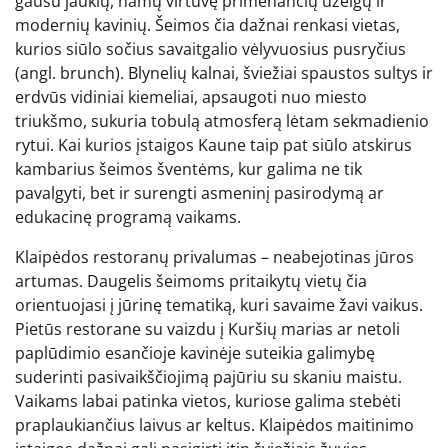
gausu jaukių, namų virtuvę primenančių užeigų ir
modernių kavinių. Šeimos čia dažnai renkasi vietas,
kurios siūlo sočius savaitgalio vėlyvuosius pusryčius
(angl. brunch). Blynelių kalnai, šviežiai spaustos sultys ir
erdvūs vidiniai kiemeliai, apsaugoti nuo miesto
triukšmo, sukuria tobulą atmosferą lėtam sekmadienio
rytui. Kai kurios įstaigos Kaune taip pat siūlo atskirus
kambarius šeimos šventėms, kur galima ne tik
pavalgyti, bet ir surengti asmeninį pasirodymą ar
edukacinę programą vaikams.
Klaipėdos restoranų privalumas – neabejotinas jūros
artumas. Daugelis šeimoms pritaikytų vietų čia
orientuojasi į jūrinę tematiką, kuri savaime žavi vaikus.
Pietūs restorane su vaizdu į Kuršių marias ar netoli
paplūdimio esančioje kavinėje suteikia galimybę
suderinti pasivaikščiojimą pajūriu su skaniu maistu.
Vaikams labai patinka vietos, kuriose galima stebėti
praplaukiančius laivus ar keltus. Klaipėdos maitinimo