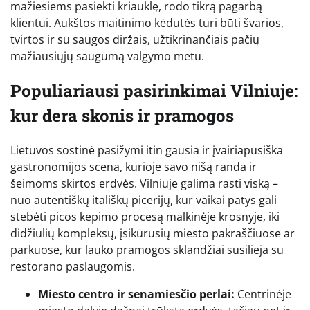
mažiesiems pasiekti kriauklę, rodo tikrą pagarbą
klientui. Aukštos maitinimo kėdutės turi būti švarios,
tvirtos ir su saugos diržais, užtikrinančiais pačių
mažiausiųjų saugumą valgymo metu.
Populiariausi pasirinkimai Vilniuje:
kur dera skonis ir pramogos
Lietuvos sostinė pasižymi itin gausia ir įvairiapusiška
gastronomijos scena, kurioje savo nišą randa ir
šeimoms skirtos erdvės. Vilniuje galima rasti viską –
nuo autentiškų itališkų picerijų, kur vaikai patys gali
stebėti picos kepimo procesą malkinėje krosnyje, iki
didžiulių kompleksų, įsikūrusių miesto pakraščiuose ar
parkuose, kur lauko pramogos sklandžiai susilieja su
restorano paslaugomis.
Miesto centro ir senamiesčio perlai:
Centrinėje