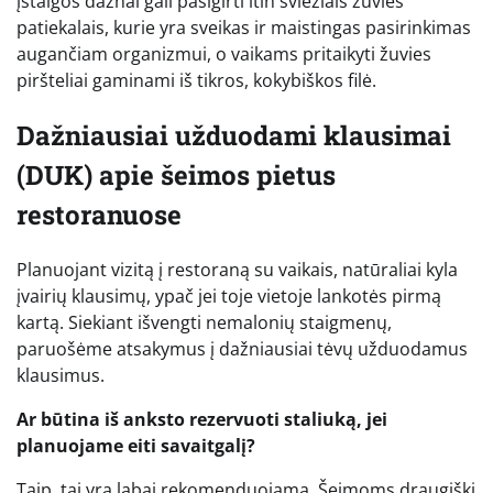
įstaigos dažnai gali pasigirti itin šviežiais žuvies
patiekalais, kurie yra sveikas ir maistingas pasirinkimas
augančiam organizmui, o vaikams pritaikyti žuvies
piršteliai gaminami iš tikros, kokybiškos filė.
Dažniausiai užduodami klausimai
(DUK) apie šeimos pietus
restoranuose
Planuojant vizitą į restoraną su vaikais, natūraliai kyla
įvairių klausimų, ypač jei toje vietoje lankotės pirmą
kartą. Siekiant išvengti nemalonių staigmenų,
paruošėme atsakymus į dažniausiai tėvų užduodamus
klausimus.
Ar būtina iš anksto rezervuoti staliuką, jei
planuojame eiti savaitgalį?
Taip, tai yra labai rekomenduojama. Šeimoms draugiški