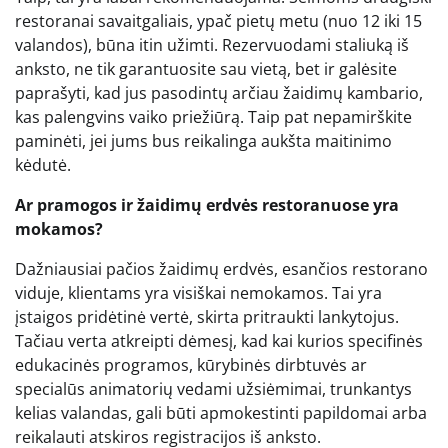
restoranai savaitgaliais, ypač pietų metu (nuo 12 iki 15
valandos), būna itin užimti. Rezervuodami staliuką iš
anksto, ne tik garantuosite sau vietą, bet ir galėsite
paprašyti, kad jus pasodintų arčiau žaidimų kambario,
kas palengvins vaiko priežiūrą. Taip pat nepamirškite
paminėti, jei jums bus reikalinga aukšta maitinimo
kėdutė.
Ar pramogos ir žaidimų erdvės restoranuose yra
mokamos?
Dažniausiai pačios žaidimų erdvės, esančios restorano
viduje, klientams yra visiškai nemokamos. Tai yra
įstaigos pridėtinė vertė, skirta pritraukti lankytojus.
Tačiau verta atkreipti dėmesį, kad kai kurios specifinės
edukacinės programos, kūrybinės dirbtuvės ar
specialūs animatorių vedami užsiėmimai, trunkantys
kelias valandas, gali būti apmokestinti papildomai arba
reikalauti atskiros registracijos iš anksto.