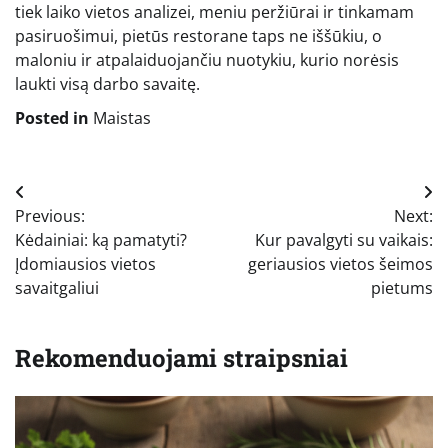
tiek laiko vietos analizei, meniu peržiūrai ir tinkamam
pasiruošimui, pietūs restorane taps ne iššūkiu, o
maloniu ir atpalaiduojančiu nuotykiu, kurio norėsis
laukti visą darbo savaitę.
Posted in
Maistas
Navigacija
Previous:
Next:
tarp
Kėdainiai: ką pamatyti?
Kur pavalgyti su vaikais:
įrašų
Įdomiausios vietos
geriausios vietos šeimos
savaitgaliui
pietums
Rekomenduojami straipsniai