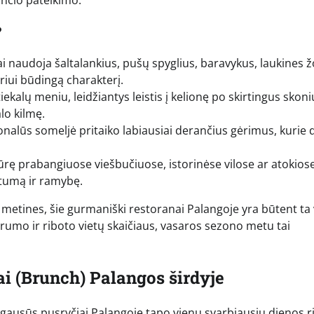
nančio pateikimo.
?
ai naudoja šaltalankius, pušų spyglius, baravykus, laukines ž
ūriui būdingą charakterį.
iekalų meniu, leidžiantys leistis į kelionę po skirtingus skoni
lo kilmę.
onalūs someljė pritaiko labiausiai derančius gėrimus, kurie 
kūrę prabangiuose viešbučiuose, istorinėse vilose ar atokios
atumą ir ramybę.
 metines, šie gurmaniški restoranai Palangoje yra būtent ta 
iarumo ir riboto vietų skaičiaus, vasaros sezono metu tai
ai (Brunch) Palangos širdyje
ir gausūs pusryčiai Palangoje tapo vienu svarbiausių dienos r