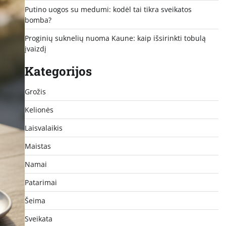
Putino uogos su medumi: kodėl tai tikra sveikatos
bomba?
Proginių suknelių nuoma Kaune: kaip išsirinkti tobulą
įvaizdį
Kategorijos
Grožis
Kelionės
Laisvalaikis
Maistas
Namai
Patarimai
Šeima
Sveikata