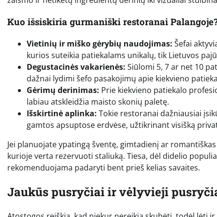
žaismo ir netikėtų ingredientų derinių iki vizualiai stulbi
Kuo išsiskiria gurmaniški restoranai Palangoje
Vietinių ir miško gėrybių naudojimas:
Šefai aktyvi
kurios suteikia patiekalams unikalų, tik Lietuvos paj
Degustacinės vakarienės:
Siūlomi 5, 7 ar net 10 pat
dažnai lydimi šefo pasakojimų apie kiekvieno patieka
Gėrimų derinimas:
Prie kiekvieno patiekalo profesi
labiau atskleidžia maisto skonių paletę.
Išskirtinė aplinka:
Tokie restoranai dažniausiai įsi
gamtos apsuptose erdvėse, užtikrinant visišką priv
Jei planuojate ypatingą šventę, gimtadienį ar romantiškas
kurioje verta rezervuoti staliuką. Tiesa, dėl didelio popul
rekomenduojama padaryti bent prieš kelias savaites.
Jaukūs pusryčiai ir vėlyvieji pusryči
Atostogos reiškia, kad niekur nereikia skubėti, todėl lėti 