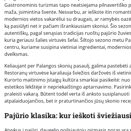
Gastronominis turizmas tapo neatsiejama pilnavertiško poil
maža, įsimintina švente. Nesvarbu, ar ieškote itin romanti
modernios vietos vakarėliui su draugais, ar ramybės oazė
ką pasiūlyti net ir pačiam išrankiausiam skoniui. Šio sez
autentiškų, pagal senąsias tradicijas ruoštų pajūrio žuvies
kuria geriausi šalies virtuvės šefai. Šiltojo sezono metu
centru, kuriame susipina vietiniai ingredientai, modernio
dvelksmas.
Keliaujant per Palangos skonių pasaulį, galima pastebėti a
Restoranų virtuvėse karaliauja šviežios daržovės iš vietinių
Kurorto maitinimo įstaigų kultūra smarkiai pasikeitė: nu
estetikos lėkštėje ir nepriekaištingo aptarnavimo. Pasirink
praleisti vakarą. Būtent todėl verta iš anksto susiplanuot
atpalaiduojančios, bet ir praturtinančios jūsų skonio rece
Pajūrio klasika: kur ieškoti šviežiaus
Atvykus į pajūrį, daugelio poilsiautojų pirmasis noras yra