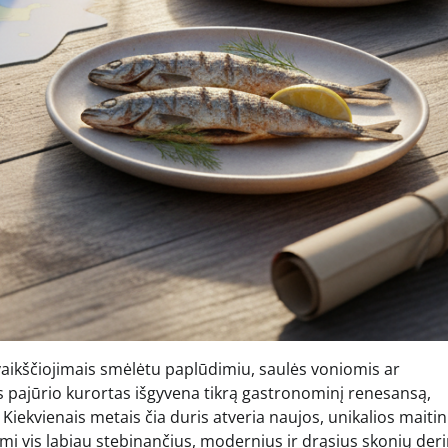
ivaikščiojimais smėlėtu paplūdimiu, saulės voniomis ar
os pajūrio kurortas išgyvena tikrą gastronominį renesansą,
. Kiekvienais metais čia duris atveria naujos, unikalios maiti
mi vis labiau stebinančius, modernius ir drąsius skonių deri