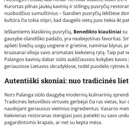
Kurortas pilnas jaukių kavinių ir stilingų pusryčių restora
nuobodžius sumuštinius – šiandien pusryčių lėkštėse dom
kultūra čia tokia stipri, kad daugelis vietų juos tiekia iki p
Ieškantiems klasikinių pusryčių,
Benedikto kiaušiniai
su 
gausybe olandiško padažo, yra neabejotinas favoritas. Smali
aplieti šviežių uogų uogiene ir grietine, naminiai blynai, p
kruasanai vilioja savo aromatais kiekvieną rytą. Taip pat v
Palangos kavinių dabar siūlo aukščiausios kokybės kavos p
geriausiose Lietuvos skrudyklose, todėl puodelis rytinės 
Autentiški skoniai: nuo tradicinės lie
Nors Palanga siūlo daugybę modernių kulinarinių sprendimų
Tradicinės lietuviškos virtuvės gerbėjai čia ras vietas, kur 
naudojant geriausius vietinius ingredientus. Vasaros metu
kiekvienas restoranas stengiasi juos patiekti su savo uni
pagardintomis krapais, ar net su kepta mėsa.