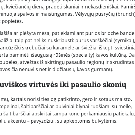
nų, kviečiančių dieną pradėti skaniai ir nekasdieniškai. Pamir
inuoja spalvos ir maistingumas. Vėlyvųjų pusryčių (brunch
at popietės.
lašiša ar plėšyta mėsa, patiekiami ant purios brioche bande
žiai taip pat neliks nuskriausti: purūs varškėčiai (syrnikai)
rancūziški skrebučiai su karamele ar šviežiai iškepti sviestinia
erta paminėti išaugusią rūšinės (specialty) kavos kultūrą. Da
upeles, atvežtas iš skirtingų pasaulio regionų ir skrudintas
kavos čia nenuvils net ir didžiausių kavos gurmanų.
tuviškos virtuvės iki pasaulio skonių
, kartais norisi tiesiog patikrinto, gero ir sotaus maisto.
cepelinai, šaltibarščiai ar bulviniai blynai ruošiami su meile,
 šaltibarščiai apskritai tampa kone perkamiausiu patiekalu,
kaliu akcentu – pavyzdžiui, su apkeptomis bulvytėmis,