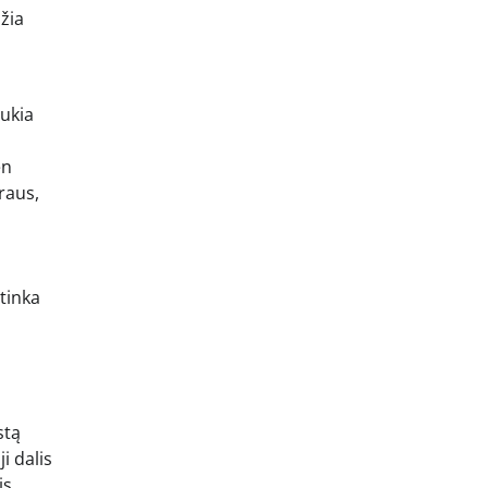
džia
aukia
en
ūraus,
 tinka
stą
i dalis
is