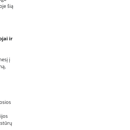
oje šią
jai ir
o
ų
esį į
mą,
tosios
ijos
kstūrų