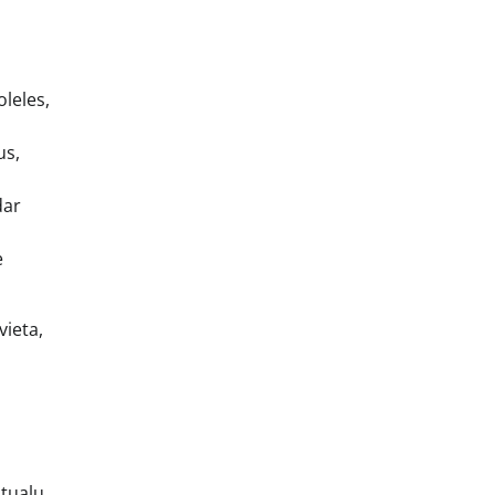
oleles,
us,
dar
e
vieta,
itualų.