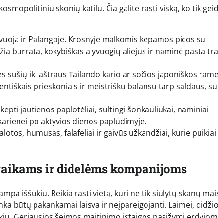
kosmopolitiniu skonių katilu. Čia galite rasti viską, ko tik gei
yvuoja ir Palangoje. Krosnyje malkomis kepamos picos su
ežia burrata, kokybiškas alyvuogių aliejus ir naminė pasta tr
 sušių iki aštraus Tailando kario ar sočios japoniškos ram
utentiškais prieskoniais ir meistrišku balansu tarp saldaus, s
kepti jautienos paplotėliai, sultingi šonkauliukai, naminiai
karienei po aktyvios dienos paplūdimyje.
lotos, humusas, falafeliai ir gaivūs užkandžiai, kurie puikiai
 vaikams ir didelėms kompanijoms
pa iššūkiu. Reikia rasti vietą, kuri ne tik siūlytų skanų mai
ka būtų pakankamai laisva ir neįpareigojanti. Laimei, didžioj
ikių. Geriausios šeimos maitinimo įstaigos pasižymi erdviom