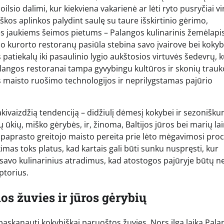
sio dalimi, kur kiekviena vakarienė ar lėti ryto pusryčiai vi
škos aplinkos palydint saulę su taure išskirtinio gėrimo,
s jaukiems šeimos pietums – Palangos kulinarinis žemėlapis
ono kurorto restoranų pasiūla stebina savo įvairove bei koky
 patiekalų iki pasaulinio lygio aukštosios virtuvės šedevrų, 
 Palangos restoranai tampa gyvybingu kultūros ir skonių trau
s maisto ruošimo technologijos ir neprilygstamas pajūrio
kivaizdžią tendenciją – didžiulį dėmesį kokybei ir sezonišku
 ūkių, miško gėrybės, ir, žinoma, Baltijos jūros bei marių lai
o paprasto greitojo maisto pereita prie lėto mėgavimosi pro
imas toks platus, kad kartais gali būti sunku nuspręsti, kur
i savo kulinarinius atradimus, kad atostogos pajūryje būtų ne
ptorius.
ios žuvies ir jūros gėrybių
 paskanauti kokybiškai paruoštos žuvies. Nors ilgą laiką Pala