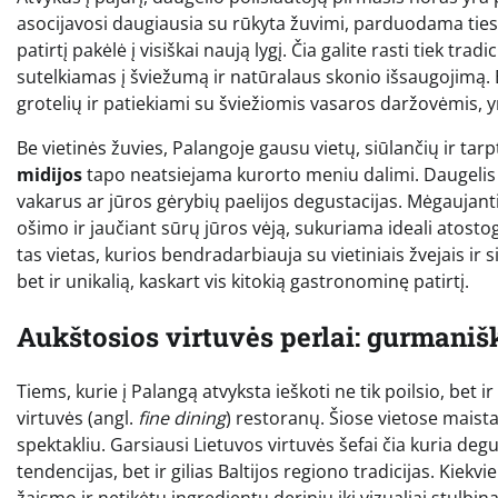
asocijavosi daugiausia su rūkyta žuvimi, parduodama tiesi
patirtį pakėlė į visiškai naują lygį. Čia galite rasti tiek t
sutelkiamas į šviežumą ir natūralaus skonio išsaugojimą. Ba
grotelių ir patiekiami su šviežiomis vasaros daržovėmis, yr
Be vietinės žuvies, Palangoje gausu vietų, siūlančių ir tar
midijos
tapo neatsiejama kurorto meniu dalimi. Daugelis 
vakarus ar jūros gėrybių paelijos degustacijas. Mėgaujanti
ošimo ir jaučiant sūrų jūros vėją, sukuriama ideali atost
tas vietas, kurios bendradarbiauja su vietiniais žvejais ir 
bet ir unikalią, kaskart vis kitokią gastronominę patirtį.
Aukštosios virtuvės perlai: gurmanišk
Tiems, kurie į Palangą atvyksta ieškoti ne tik poilsio, bet ir
virtuvės (angl.
fine dining
) restoranų. Šiose vietose maist
spektakliu. Garsiausi Lietuvos virtuvės šefai čia kuria de
tendencijas, bet ir gilias Baltijos regiono tradicijas. Kiek