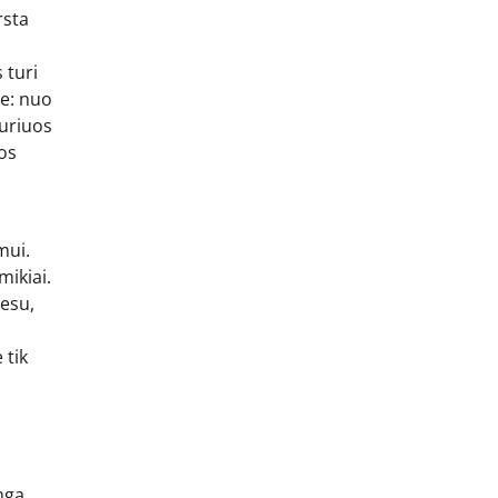
rsta
 turi
be: nuo
kuriuos
kos
mui.
mikiai.
cesu,
 tik
nga