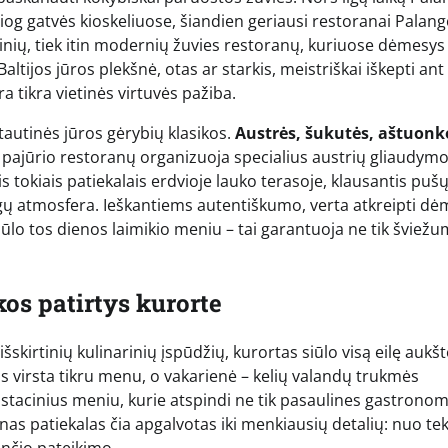
og gatvės kioskeliuose, šiandien geriausi restoranai Palang
radicinių, tiek itin modernių žuvies restoranų, kuriuose dėmesys
ltijos jūros plekšnė, otas ar starkis, meistriškai iškepti ant
a tikra vietinės virtuvės pažiba.
ptautinės jūros gėrybių klasikos.
Austrės, šukutės, aštuonko
pajūrio restoranų organizuoja specialius austrių gliaudym
s tokiais patiekalais erdvioje lauko terasoje, klausantis puš
ogų atmosfera. Ieškantiems autentiškumo, verta atkreipti dėm
siūlo tos dienos laimikio meniu – tai garantuoja ne tik šviežu
os patirtys kurorte
 išskirtinių kulinarinių įspūdžių, kurortas siūlo visą eilę aukš
as virsta tikru menu, o vakarienė – kelių valandų trukmės
gustacinius meniu, kurie atspindi ne tik pasaulines gastronom
vienas patiekalas čia apgalvotas iki menkiausių detalių: nuo te