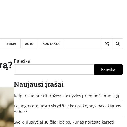
ŠEIMA
AUTO
KONTAKTAI
Paieška
rą?
Paieška
Naujausi įrašai
Kaip ir kuo purkšti rožes: efektyvios priemonės nuo ligų
Palangos oro uosto skrydžiai: kokios kryptys pasiekiamos
dabar?
Sveiki pusryčiai su čija: idėjos, kurias norėsite kartoti