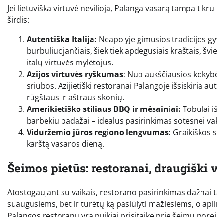
Jei lietuviška virtuvė nevilioja, Palanga vasarą tampa tikru 
širdis:
Autentiška Italija:
Neapolyje gimusios tradicijos g
burbuliuojančiais, šiek tiek apdegusiais kraštais, švi
italų virtuvės mylėtojus.
Azijos virtuvės ryškumas:
Nuo aukščiausios kokybės
sriubos. Azijietiški restoranai Palangoje išsiskiria a
rūgštaus ir aštraus skonių.
Amerikietiško stiliaus BBQ ir mėsainiai:
Tobulai iš
barbekiu padažai – idealus pasirinkimas sotesnei va
Viduržemio jūros regiono lengvumas:
Graikiškos sa
karštą vasaros dieną.
Šeimos pietūs: restoranai, draugiški
Atostogaujant su vaikais, restorano pasirinkimas dažnai tam
suaugusiems, bet ir turėtų ką pasiūlyti mažiesiems, o aplin
Palangos restoranų yra puikiai prisitaikę prie šeimų pore