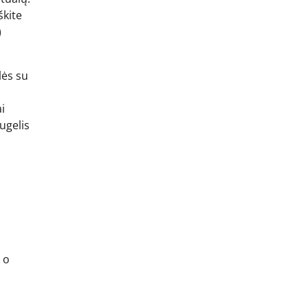
škite
)
lės su
,
i
ugelis
 o