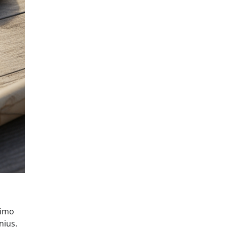
nimo
nius.