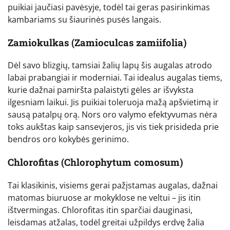
puikiai jaučiasi pavėsyje, todėl tai geras pasirinkimas
kambariams su šiaurinės pusės langais.
Zamiokulkas (Zamioculcas zamiifolia)
Dėl savo blizgių, tamsiai žalių lapų šis augalas atrodo
labai prabangiai ir moderniai. Tai idealus augalas tiems,
kurie dažnai pamiršta palaistyti gėles ar išvyksta
ilgesniam laikui. Jis puikiai toleruoja mažą apšvietimą ir
sausą patalpų orą. Nors oro valymo efektyvumas nėra
toks aukštas kaip sansevjeros, jis vis tiek prisideda prie
bendros oro kokybės gerinimo.
Chlorofitas (Chlorophytum comosum)
Tai klasikinis, visiems gerai pažįstamas augalas, dažnai
matomas biuruose ar mokyklose ne veltui – jis itin
ištvermingas. Chlorofitas itin sparčiai dauginasi,
leisdamas atžalas, todėl greitai užpildys erdvę žalia