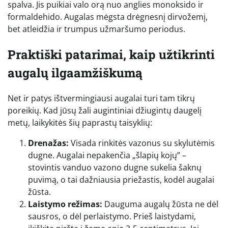
spalva. Jis puikiai valo orą nuo anglies monoksido ir
formaldehido. Augalas mėgsta drėgnesnį dirvožemį,
bet atleidžia ir trumpus užmaršumo periodus.
Praktiški patarimai, kaip užtikrinti
augalų ilgaamžiškumą
Net ir patys ištvermingiausi augalai turi tam tikrų
poreikių. Kad jūsų žali augintiniai džiugintų daugelį
metų, laikykitės šių paprastų taisyklių:
Drenažas:
Visada rinkitės vazonus su skylutėmis
dugne. Augalai nepakenčia „šlapių kojų” –
stovintis vanduo vazono dugne sukelia šaknų
puvimą, o tai dažniausia priežastis, kodėl augalai
žūsta.
Laistymo režimas:
Dauguma augalų žūsta ne dėl
sausros, o dėl perlaistymo. Prieš laistydami,