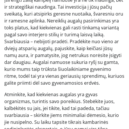
Įsirengti žalią kampelį namuose yra ne tik madinga, bet
ir strategiškai naudinga. Tai investicija į jūsų pačių
sveikatą, kuri atsipirks geresne nuotaika, švaresniu oru
ir ramesne aplinka. Nereiklių augalų pasirinkimas yra
toks platus, kad kiekvienas gali rasti tinkamą variantą
pagal savo interjero stilių ir turimą laisvą laiką.
Svarbiausia – nebijoti pradėti. Pradėkite nuo vieno ar
dviejų atsparių augalų, pajuskite, kaip keičiasi jūsų
namų aura, ir pamatysite, jog netrukus norėsite įsigyti
dar daugiau. Augalai namuose sukuria ryšį su gamta,
kurio mums taip trūksta šiuolaikiniame gyvenimo
ritme, todėl tai yra vienas geriausių sprendimų, kuriuos
galite priimti dėl savo gyvenamosios erdvės.
Atminkite, kad kiekvienas augalas yra gyvas
organizmas, turintis savo poreikius. Stebėkite juos,
kalbėkitės su jais, jei tikite, kad tai padeda, tačiau
svarbiausia – skirkite jiems minimaliai dėmesio, kurio
jie nusipelno. Su laiku tapsite tikrais kambarinės