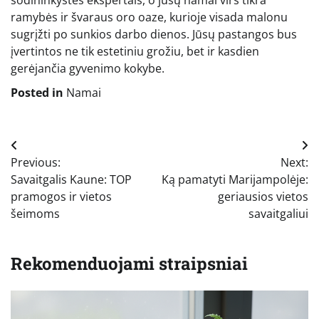
sodininkystės ekspertais, o jūsų namai virs tikra
ramybės ir švaraus oro oaze, kurioje visada malonu
sugrįžti po sunkios darbo dienos. Jūsų pastangos bus
įvertintos ne tik estetiniu grožiu, bet ir kasdien
gerėjančia gyvenimo kokybe.
Posted in
Namai
Navigacija
Previous:
Next:
tarp
Savaitgalis Kaune: TOP
Ką pamatyti Marijampolėje:
įrašų
pramogos ir vietos
geriausios vietos
šeimoms
savaitgaliui
Rekomenduojami straipsniai