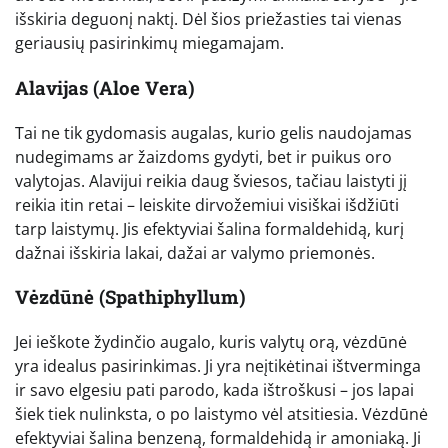
išskiria deguonį naktį. Dėl šios priežasties tai vienas
geriausių pasirinkimų miegamajam.
Alavijas (Aloe Vera)
Tai ne tik gydomasis augalas, kurio gelis naudojamas
nudegimams ar žaizdoms gydyti, bet ir puikus oro
valytojas. Alavijui reikia daug šviesos, tačiau laistyti jį
reikia itin retai – leiskite dirvožemiui visiškai išdžiūti
tarp laistymų. Jis efektyviai šalina formaldehidą, kurį
dažnai išskiria lakai, dažai ar valymo priemonės.
Vėzdūnė (Spathiphyllum)
Jei ieškote žydinčio augalo, kuris valytų orą, vėzdūnė
yra idealus pasirinkimas. Ji yra neįtikėtinai ištverminga
ir savo elgesiu pati parodo, kada ištroškusi – jos lapai
šiek tiek nulinksta, o po laistymo vėl atsitiesia. Vėzdūnė
efektyviai šalina benzeną, formaldehidą ir amoniaką. Ji