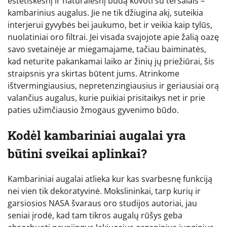
estetiškesnį ir natūralesnį būdą kovoti su teršalais –
kambarinius augalus. Jie ne tik džiugina akį, suteikia
interjerui gyvybės bei jaukumo, bet ir veikia kaip tylūs,
nuolatiniai oro filtrai. Jei visada svajojote apie žalią oazę
savo svetainėje ar miegamajame, tačiau baiminatės,
kad neturite pakankamai laiko ar žinių jų priežiūrai, šis
straipsnis yra skirtas būtent jums. Atrinkome
ištvermingiausius, nepretenzingiausius ir geriausiai orą
valančius augalus, kurie puikiai prisitaikys net ir prie
paties užimčiausio žmogaus gyvenimo būdo.
Kodėl kambariniai augalai yra
būtini sveikai aplinkai?
Kambariniai augalai atlieka kur kas svarbesnę funkciją
nei vien tik dekoratyvinė. Mokslininkai, tarp kurių ir
garsiosios NASA švaraus oro studijos autoriai, jau
seniai įrodė, kad tam tikros augalų rūšys geba