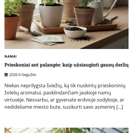
NAMAI
Prieskoniai ant palangės: kaip užsiauginti gausų derlių
2026 6 Gegužės
Niekas neprilygsta šviežių, ką tik nuskintų prieskoninių
žolelių aromatui, pasklindančiam jaukioje namų
virtuvėje. Nesvarbu, ar gyvenate erdvioje sodyboje, ar
nedideliame miesto bute, susikurti savo asmeninį […]