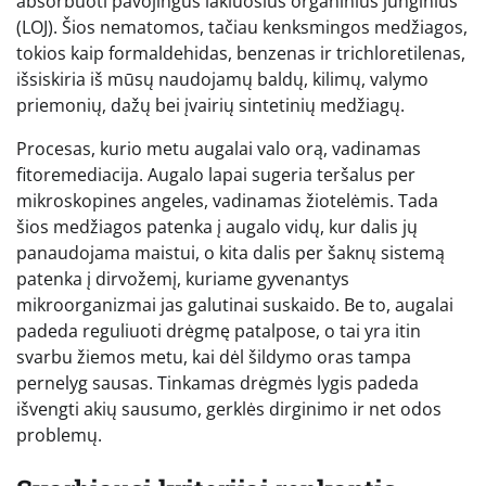
absorbuoti pavojingus lakiuosius organinius junginius
(LOJ). Šios nematomos, tačiau kenksmingos medžiagos,
tokios kaip formaldehidas, benzenas ir trichloretilenas,
išsiskiria iš mūsų naudojamų baldų, kilimų, valymo
priemonių, dažų bei įvairių sintetinių medžiagų.
Procesas, kurio metu augalai valo orą, vadinamas
fitoremediacija. Augalo lapai sugeria teršalus per
mikroskopines angeles, vadinamas žiotelėmis. Tada
šios medžiagos patenka į augalo vidų, kur dalis jų
panaudojama maistui, o kita dalis per šaknų sistemą
patenka į dirvožemį, kuriame gyvenantys
mikroorganizmai jas galutinai suskaido. Be to, augalai
padeda reguliuoti drėgmę patalpose, o tai yra itin
svarbu žiemos metu, kai dėl šildymo oras tampa
pernelyg sausas. Tinkamas drėgmės lygis padeda
išvengti akių sausumo, gerklės dirginimo ir net odos
problemų.