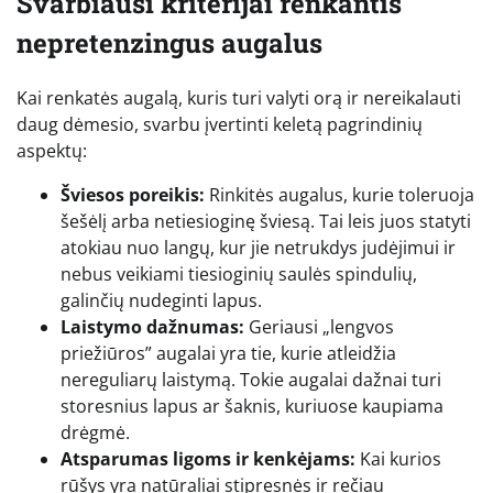
Svarbiausi kriterijai renkantis
nepretenzingus augalus
Kai renkatės augalą, kuris turi valyti orą ir nereikalauti
daug dėmesio, svarbu įvertinti keletą pagrindinių
aspektų:
Šviesos poreikis:
Rinkitės augalus, kurie toleruoja
šešėlį arba netiesioginę šviesą. Tai leis juos statyti
atokiau nuo langų, kur jie netrukdys judėjimui ir
nebus veikiami tiesioginių saulės spindulių,
galinčių nudeginti lapus.
Laistymo dažnumas:
Geriausi „lengvos
priežiūros” augalai yra tie, kurie atleidžia
nereguliarų laistymą. Tokie augalai dažnai turi
storesnius lapus ar šaknis, kuriuose kaupiama
drėgmė.
Atsparumas ligoms ir kenkėjams:
Kai kurios
rūšys yra natūraliai stipresnės ir rečiau