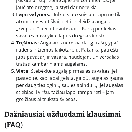
įkiškite pirštą į žemę apie 3-5 centimetrus. Jei
jaučiate drėgmę, laistyti dar nereikia.
Lapų valymas:
Dulkių sluoksnis ant lapų ne tik
atrodo neestetiškai, bet ir neleidžia augalui
„kvėpuoti” bei fotosintezuoti. Kartą per kelias
savaites nuvalykite lapus drėgna šluoste.
Tręšimas:
Augalams nereikia daug trąšų, ypač
rudens ir žiemos laikotarpiu. Pakanka patręšti
juos pavasarį ir vasarą, naudojant universalias
trąšas kambariniams augalams.
Vieta:
Stebėkite augalą pirmąsias savaites. Jei
pastebite, kad lapai gelsta, galbūt augalas gauna
per daug tiesioginių saulės spindulių. Jei augalas
stiebiasi į viršų, tačiau lapai tampa reti – jam
greičiausiai trūksta šviesos.
Dažniausiai užduodami klausimai
(FAQ)