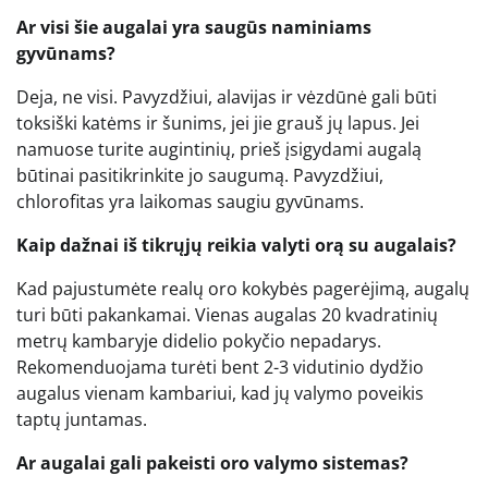
Ar visi šie augalai yra saugūs naminiams
gyvūnams?
Deja, ne visi. Pavyzdžiui, alavijas ir vėzdūnė gali būti
toksiški katėms ir šunims, jei jie grauš jų lapus. Jei
namuose turite augintinių, prieš įsigydami augalą
būtinai pasitikrinkite jo saugumą. Pavyzdžiui,
chlorofitas yra laikomas saugiu gyvūnams.
Kaip dažnai iš tikrųjų reikia valyti orą su augalais?
Kad pajustumėte realų oro kokybės pagerėjimą, augalų
turi būti pakankamai. Vienas augalas 20 kvadratinių
metrų kambaryje didelio pokyčio nepadarys.
Rekomenduojama turėti bent 2-3 vidutinio dydžio
augalus vienam kambariui, kad jų valymo poveikis
taptų juntamas.
Ar augalai gali pakeisti oro valymo sistemas?