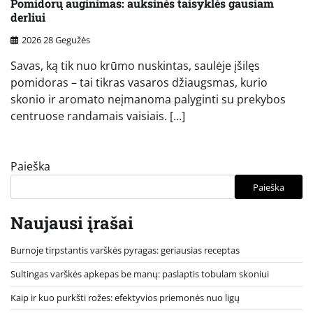
Pomidorų auginimas: auksinės taisyklės gausiam
derliui
2026 28 Gegužės
Savas, ką tik nuo krūmo nuskintas, saulėje įšilęs
pomidoras – tai tikras vasaros džiaugsmas, kurio
skonio ir aromato neįmanoma palyginti su prekybos
centruose randamais vaisiais. […]
Paieška
Paieška
Naujausi įrašai
Burnoje tirpstantis varškės pyragas: geriausias receptas
Sultingas varškės apkepas be manų: paslaptis tobulam skoniui
Kaip ir kuo purkšti rožes: efektyvios priemonės nuo ligų