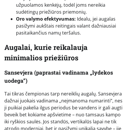
užpuolamos kenkėjų, todėl joms nereikia
sudėtingų priežiūros priemonių.
Oro valymo efektyvumas:
Idealu, jei augalas
pasižymi aukštais reitingais valant dažniausiai
pasitaikančius namų teršalus.
Augalai, kurie reikalauja
minimalios priežiūros
Sansevjera (paprastai vadinama „lydekos
uodega”)
Tai tikras čempionas tarp nereiklių augalų. Sansevjera
dažnai juokais vadinama „neįmanoma numarinti”, nes
ji puikiai pakelia ilgus periodus be vandens ir gali augti
beveik bet kokiame apšvietime – nuo tamsaus kampo
iki ryškios saulės. Jos standūs, vertikalūs lapai ne tik
atrodo moderniai, bet ir pasižymi unikalia savybe – jie